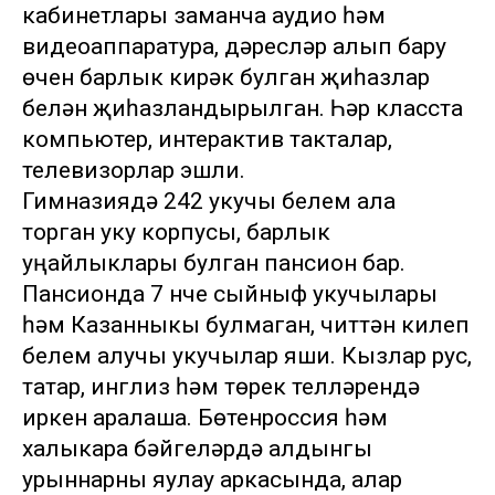
кабинетлары заманча аудио һәм
видеоаппаратура, дәресләр алып бару
өчен барлык кирәк булган җиһазлар
белән җиһазландырылган. Һәр класста
компьютер, интерактив такталар,
телевизорлар эшли.
Гимназиядә 242 укучы белем ала
торган уку корпусы, барлык
уңайлыклары булган пансион бар.
Пансионда 7 нче сыйныф укучылары
һәм Казанныкы булмаган, читтән килеп
белем алучы укучылар яши. Кызлар рус,
татар, инглиз һәм төрек телләрендә
иркен аралаша. Бөтенроссия һәм
халыкара бәйгеләрдә алдынгы
урыннарны яулау аркасында, алар