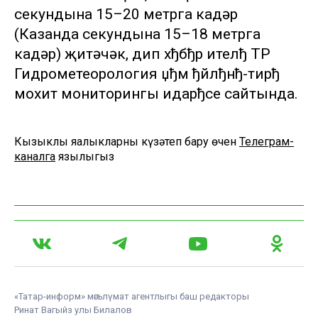
секундына 15–20 метрга кадәр
(Казанда секундына 15–18 метрга
кадәр) җитәчәк, дип хђбђр ителђ ТР
Гидрометеорология џђм ђйлђнђ-тирђ
мохит мониторингы идарђсе сайтында.
Кызыклы яңалыкларны күзәтеп бару өчен
Телеграм-
каналга
язылыгыз
«Татар-информ» мәгълүмат агентлыгы баш редакторы
Ринат Вагыйз улы Билалов