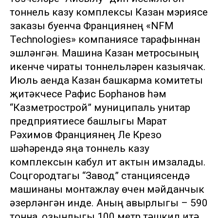
тоннель казу комплексы Казан мэриясе
заказы буенча Франциянең «NFM
Technologies» компаниясе тарафыннан
эшләнгән. Машина Казан метросының
икенче чираты тоннельләрен казыячак.
Июль аенда Казан башкарма комитеты
җитәкчесе Рафис Борһанов һәм
“Казметрострой” муниципаль унитар
предприятиесе башлыгы Марат
Рәхимов Франциянең Ле Крезо
шәһәрендә яңа тоннель казу
комплексын кабул итү актын имзалады.
Соцгородтагы “Завод” станциясендә
машинаны монтажлау өчен мәйданчык
әзерләнгән инде. Аның авырлыгы – 590
тонна, озынлыгы 100 метр тәшкил итә.