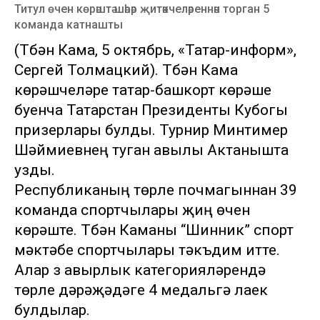
Титул өчен көрәштә шәһәр җитәкчеләреннән торган 5
команда катнашты
(Түбән Кама, 5 октябрь, «Татар-информ»,
Сергей Толмацкий). Түбән Кама
көрәшчеләре татар-башкорт көрәше
буенча Татарстан Президенты Кубогы
призерлары булды. Турнир Минтимер
Шәймиевнең туган авылы Актанышта
узды.
Республиканың төрле почмагыннан 39
команда спортчылары җиңү өчен
көрәште. Түбән Каманы “Шинник” спорт
мәктәбе спортчылары тәкъдим итте.
Алар үз авырлык категорияләрендә
төрле дәрәҗәдәге 4 медальгә лаек
булдылар.