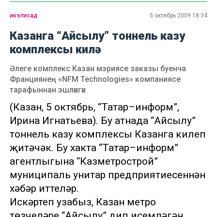
икътисад
5 октябрь 2009 18:34
Казанга “Айсылу” тоннель казу
комплексы килә
Әлеге комплекс Казан мэриясе заказы буенча
Франциянең «NFM Technologies» компаниясе
тарафыннан эшләнгән
(Казан, 5 октябрь, “Татар–информ”,
Ирина Игнатьева). Бу атнада “Айсылу”
тоннель казу комплексы Казанга килеп
җитәчәк. Бу хакта “Татар–информ”
агентлыгына “Казметрострой”
муниципаль унитар предприятиесеннән
хәбәр иттеләр.
Искәртеп узабыз, Казан метро
төзүчеләре “Айсылу” дип исемләгән