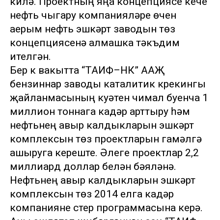
килә. Проектның яңа концепциясе кече
нефть чыгару компанияләре өчен
аерым нефть эшкәртү заводын төзү
концепциясенә алмашка тәкъдим
ителгән.
Бер үк вакытта “ТАИФ–НК” ААҖ
бензиннар заводы каталитик крекингы
җайланмасының куәтен чимал буенча 1
миллион тоннага кадәр арттыру һәм
нефтьнең авыр калдыкларын эшкәртү
комплексын төзү проектларын гамәлгә
ашыруга кереште. Әлеге проектлар 2,2
миллиард доллар белән бәяләнә.
Нефтьнең авыр калдыкларын эшкәртү
комплексын төзү 2014 елга кадәр
компанияне үстерү программасына керә.