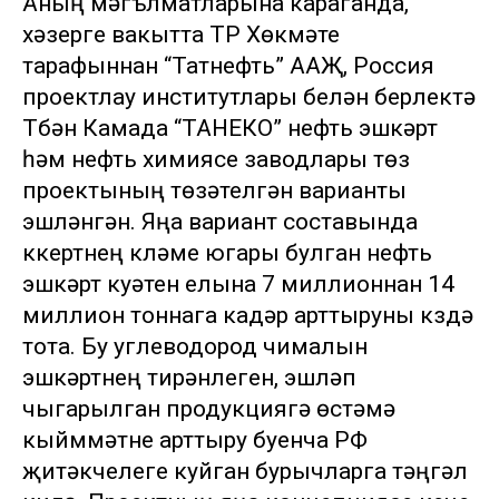
Аның мәгълүматларына караганда,
хәзерге вакытта ТР Хөкүмәте
тарафыннан “Татнефть” ААҖ, Россия
проектлау институтлары белән берлектә
Түбән Камада “ТАНЕКО” нефть эшкәртү
һәм нефть химиясе заводлары төзү
проектының төзәтелгән варианты
эшләнгән. Яңа вариант составында
күкертнең күләме югары булган нефть
эшкәртү куәтен елына 7 миллионнан 14
миллион тоннага кадәр арттыруны күздә
тота. Бу углеводород чималын
эшкәртүнең тирәнлеген, эшләп
чыгарылган продукциягә өстәмә
кыйммәтне арттыру буенча РФ
җитәкчелеге куйган бурычларга тәңгәл