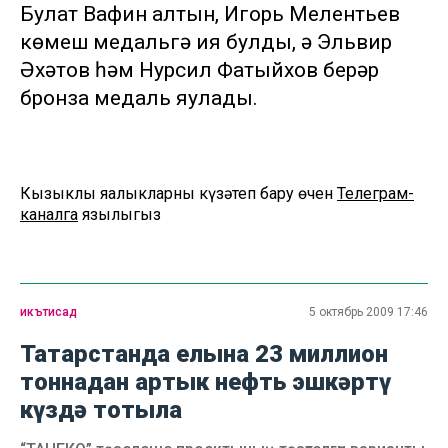
Булат Вафин алтын, Игорь Мелентьев
көмеш медальгә ия булды, ә Эльвир
Әхәтов һәм Нурсил Фатыйхов берәр
бронза медаль яулады.
Кызыклы яңалыкларны күзәтеп бару өчен
Телеграм-
каналга
язылыгыз
икътисад
5 октябрь 2009 17:46
Татарстанда елына 23 миллион
тоннадан артык нефть эшкәртү
күздә тотыла