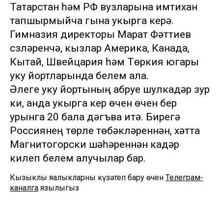
Татарстан һәм РФ вузларына имтихан
тапшырмыйча гына укырга керә.
Гимназия директоры Марат Фәттиев
сүзләренчә, кызлар Америка, Канада,
Кытай, Швейцария һәм Төркия югары
уку йортларында белем ала.
Әлеге уку йортының абруе шулкадәр зур
ки, анда укырга керү өчен өчен бер
урынга 20 бала дәгъва итә. Бирегә
Россиянең төрле төбәкләреннән, хәтта
Магнитогорски шәһәреннән кадәр
килеп белем алучылар бар.
Кызыклы яңалыкларны күзәтеп бару өчен
Телеграм-
каналга
язылыгыз