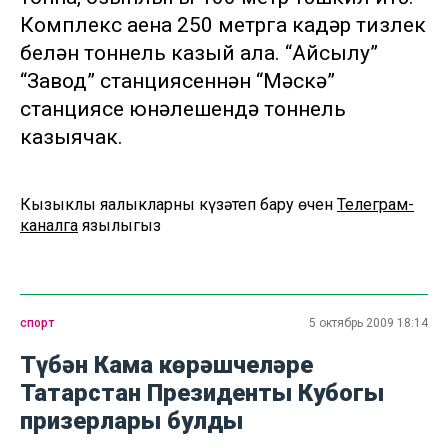
Комплекс аена 250 метрга кадәр тизлек
белән тоннель казый ала. “Айсылу”
“Завод” станциясеннән “Мәскәү”
станциясе юнәлешендә тоннель
казыячак.
Кызыклы яңалыкларны күзәтеп бару өчен
Телеграм-
каналга
язылыгыз
спорт
5 октябрь 2009 18:14
Түбән Кама көрәшчеләре
Татарстан Президенты Кубогы
призерлары булды