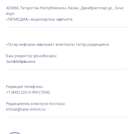
420066, Татарстан Республикасы, Казан, Декабристлар ур., 2нче
йорт.
«ТАТМЕДИА» акционерлык җәмгыяте
«Татар-информ» мәгълүмат агентлыгы татар редакциясе
Баш редактор урынбасары
Зилә Мөбәрәкшина
Редакция телефоны
+7 (843) 222-0-999 (1304)
Редакциянең электрон почтасы
infotat@tatar-inform.ru