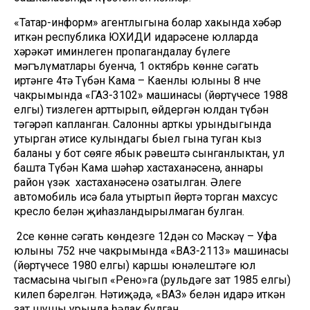
«Татар-информ» агентлыгына болар хакында хәбәр
иткән республика ЮХИДИ идарәсенең юлларда
хәрәкәт иминлеген пропагандалау бүлеге
мәгълүматлары буенча, 1 октябрь көнне сәгать
иртәнге 4тә Түбән Кама – Каенлы юлының 8 нче
чакрымында «ГАЗ-3102» машинасы (йөртүчесе 1988
елгы) тизлеген арттырып, өйдергән юлдан түбән
тәгәрәп капланган. Салонның арткы урындыгында
утырган әтисе кулындагы быел гына туган кыз
баланың уң бот сөяге ябык рәвештә сынганлыктан, ул
башта Түбән Кама шәһәр хастаханәсенә, аннары
район үзәк хастаханәсенә озатылган. Әлеге
автомобиль исә бала утыртып йөртә торган махсус
кресло белән җиһазландырылмаган булган.
2се көнне сәгать көндезге 12дән соң Мәскәү – Уфа
юлының 752 нче чакрымында «ВАЗ-2113» машинасы
(йөртүчесе 1980 елгы) каршы юнәлештәге юл
тасмасына чыгып «Рено»га (рульдәге зат 1985 елгы)
килеп бәрелгән. Нәтиҗәдә, «ВАЗ» белән идарә иткән
зат шушы урында һәлак булган.