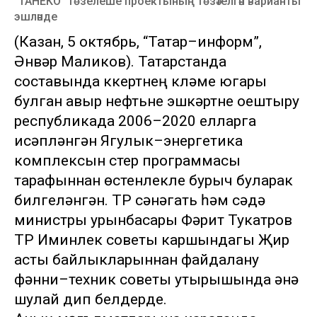
“ТАНЕКО” төзелеше проектының төзәтелгән варианты
эшләнде
(Казан, 5 октябрь, “Татар–информ”,
Әнвәр Маликов). Татарстанда
составында күкертнең күләме югары
булган авыр нефтьне эшкәртүне оештыру
республикада 2006–2020 елларга
исәпләнгән Ягулык–энергетика
комплексын үстерү программасы
тарафыннан өстенлекле бурыч буларак
билгеләнгән. ТР сәнәгать һәм сәүдә
министры урынбасары Фәрит Тукатров
ТР Иминлек советы каршындагы Җир
асты байлыкларыннан файдалану
фәнни–техник советы утырышында әнә
шулай дип белдерде.