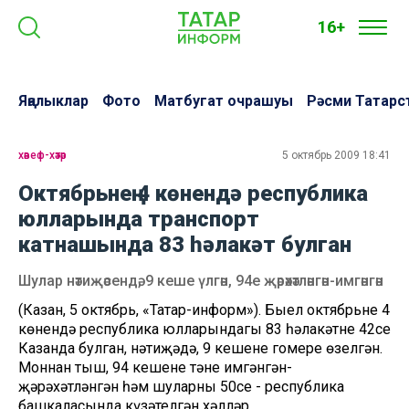
16+
Яңалыклар
Фото
Матбугат очрашуы
Рәсми Татарс
хәвеф-хәтәр
5 октябрь 2009 18:41
Октябрьнең 4 көнендә республика
юлларында транспорт
катнашында 83 һәлакәт булган
Шулар нәтиҗәсендә, 9 кеше үлгән, 94е җәрәхәтләнгән-имгәнгән
(Казан, 5 октябрь, «Татар-информ»). Быел октябрьнең 4
көнендә республика юлларындагы 83 һәлакәтнең 42се
Казанда булган, нәтиҗәдә, 9 кешенең гомере өзелгән.
Моннан тыш, 94 кешенең тәне имгәнгән-
җәрәхәтләнгән һәм шуларның 50се - республика
башкаласында күзәтелгән хәлләр.