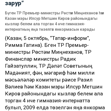
зарур”
Бүген ТР Премьер-министры Рөстәм Миңнеханов һәм
Казан мэры Илсур Метшин Киров районындагы
кызлар белем ала торган 4 нче гимназия-
интернатның яңа төзелгән янкормасын карады
(Казан, 5 октябрь, “Татар-информ”,
Римма Гатина). Бүген ТР Премьер-
министры Рөстәм Миңнеханов, ТР
Финанслар министры Радик
Гайзатуллин, ТР Дәүләт Советының
Мәдәният, фән, мәгариф һәм милли
мәсьәләләр комитеты рәисе Разил
Вәлиев һәм Казан мэры Илсур Метшин
Киров районындагы кызлар белем ала
торган 4 нче гимназия-интернатта
булып, 2009 елда төзелгән яңа янкорма