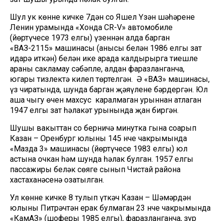
Шул ук көнне кичке 7дән соң Яшел Үзән шәһәренең
Ленин урамында «Хонда CR-V» автомобиле
(йөртүчесе 1973 елгы) үзеннән алда барган
«ВАЗ-2115» машинасы (анысы белән 1986 елгы зат
идарә иткән) белән ике арада калдырырга тиешле
араны сакламау сәбәпле, алдан фаразланганча,
югары тизлектә килеп төртелгән. Ә «ВАЗ» машинасы,
үз чиратында, шунда барган җәяүлене бәрдергән. Юл
аша чыгу өчен махсус каралмаган урыннан атлаган
1947 елгы зат һәлакәт урынында җан биргән.
Шушы вакыттан соң берничә минутка гына соңарып
Казан – Оренбург юлының 145 нче чакрымында
«Мазда 3» машинасы (йөртүчесе 1983 елгы) юл
астына очкан һәм шунда һәлак булган. 1957 елгы
пассажиры беләк сөяге сынып Чистай района
хастаханәсенә озатылган.
Ул көнне кичке 8 тулып үткәч Казан – Шәмәрдән
юлының Питрәчтән ерак булмаган 23 нче чакрымында
«КамАЗ» (шоферы 1985 елгы), фаразланганча, зур