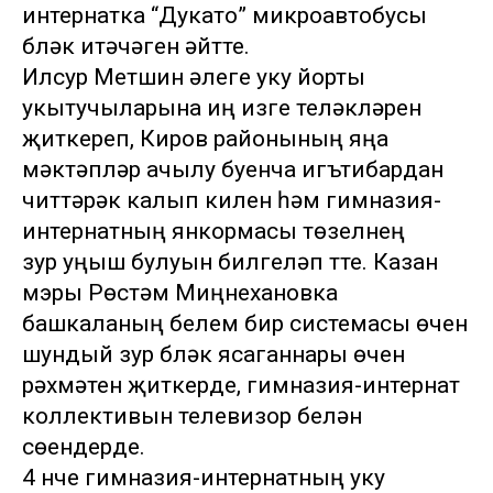
интернатка “Дукато” микроавтобусы
бүләк итәчәген әйтте.
Илсур Метшин әлеге уку йорты
укытучыларына иң изге теләкләрен
җиткереп, Киров районының яңа
мәктәпләр ачылу буенча игътибардан
читтәрәк калып килүен һәм гимназия-
интернатның янкормасы төзелүнең
зур уңыш булуын билгеләп үтте. Казан
мэры Рөстәм Миңнехановка
башкаланың белем бирү системасы өчен
шундый зур бүләк ясаганнары өчен
рәхмәтен җиткерде, гимназия-интернат
коллективын телевизор белән
сөендерде.
4 нче гимназия-интернатның уку