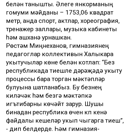
белән танышты. Әлеге янкорманың
гомуми мәйданы – 1753,06 квадрат
метр, анда спорт, актлар, хореография,
тренажер заллары, музыка кабинеты
һәм ашханә урнашкан.
Рөстәм Миңнеханов, гимназиянең
педагоглар коллективын Халыкара
укытучылар көне белән котлап: “Без
республикада тиешле дәрәҗәдә укыту
процессы бара торган мәктәпләр
булуына шатланабыз. Бу безнең
киләчәк һәм безгә мәктәпкә
игътибарны көчәйтү зарур. Шушы
бинадан республика өчен күп кенә
файдалы кешеләр укып чыгарга тиеш”,
- дип белдерде. Һәм гимназия-