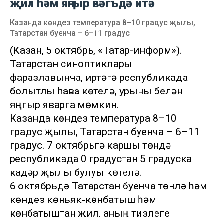
җил һәм яңгыр вәгъдә итә
Казанда көндез температура 8–10 градус җылы,
Татарстан буенча – 6–11 градус
(Казан, 5 октябрь, «Татар-информ»).
Татарстан синоптиклары
фаразлавынча, иртәгә республикада
болытлы һава көтелә, урыны белән
яңгыр яварга мөмкин.
Казанда көндез температура 8–10
градус җылы, Татарстан буенча – 6–11
градус. 7 октябрьгә каршы төндә
республикада 0 градустан 5 градуска
кадәр җылы булуы көтелә.
6 октябрьдә Татарстан буенча төнлә һәм
көндез көньяк-көнбатыш һәм
көнбатыштан җил, аның тизлеге