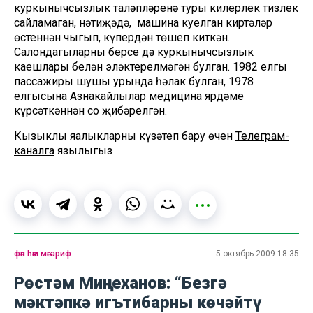
куркынычсызлык таләпләренә туры килерлек тизлек
сайламаган, нәтиҗәдә, машина куелган киртәләр
өстеннән чыгып, күпердән төшеп киткән.
Салондагыларның берсе дә куркынычсызлык
каешлары белән эләктерелмәгән булган. 1982 елгы
пассажиры шушы урында һәлак булган, 1978
елгысына Азнакайлылар медицина ярдәме
күрсәткәннән соң җибәрелгән.
Кызыклы яңалыкларны күзәтеп бару өчен
Телеграм-
каналга
язылыгыз
фән һәм мәгариф
5 октябрь 2009 18:35
Рөстәм Миңнеханов: “Безгә
мәктәпкә игътибарны көчәйтү