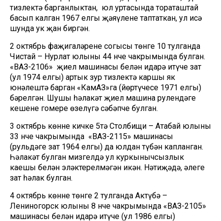
тизлектә барганлыктан, юл уртасында тораташтай
басып калган 1967 елгы җәяүлене таптаткан, ул исә
шунда ук җан биргән.
2 октябрь фаҗигаләренең соңгысы төнге 10 тулганда
Чистай – Нурлат юлының 44 нче чакрымында булган.
«ВАЗ-2106» җиңел машинасы белән идарә итүче зат
(ул 1974 елгы) артык зур тизлектә каршы як
юнәлештә барган «КамАЗ»га (йөртүчесе 1971 елгы)
бәрелгән. Шушы һәлакәт җиңел машина рулендәге
кешенең гомере өзелүгә сәбәпче булган.
3 октябрь көнне кичке 5тә Столбищи – Атабай юлының
33 нче чакрымында «ВАЗ-2115» машинасы
(рульдәге зат 1964 елгы) да юлдан түбән капланган.
Һәлакәт булган мизгелдә ул куркынычсызлык
каешы белән эләктерелмәгән икән. Нәтиҗәдә, әлеге
зат һәлак булган.
4 октябрь көнне төнге 2 тулганда Актүбә –
Лениногорск юлының 8 нче чакрымында «ВАЗ-2105»
машинасы белән идарә итүче (ул 1986 елгы)