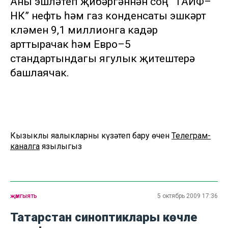
Аны эшләтеп җибәргәннән соң “ТАИФ–
НК” нефть һәм газ конденсаты эшкәртү
күләмен 9,1 миллионга кадәр
арттырачак һәм Евро–5
стандартындагы ягулык җитештерә
башлаячак.
Кызыклы яңалыкларны күзәтеп бару өчен
Телеграм-
каналга
язылыгыз
җәмгыять
5 октябрь 2009 17:36
Татарстан синоптиклары көчле