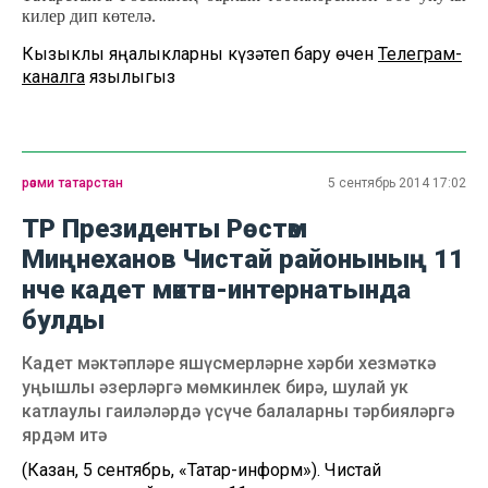
килер дип көтелә.
Кызыклы яңалыкларны күзәтеп бару өчен
Телеграм-
каналга
язылыгыз
рәсми татарстан
5 сентябрь 2014 17:02
ТР Президенты Рөстәм
Миңнеханов Чистай районының 11
нче кадет мәктәп-интернатында
булды
Кадет мәктәпләре яшүсмерләрне хәрби хезмәткә
уңышлы әзерләргә мөмкинлек бирә, шулай ук
катлаулы гаиләләрдә үсүче балаларны тәрбияләргә
ярдәм итә
(Казан, 5 сентябрь, «Татар-информ»). Чистай