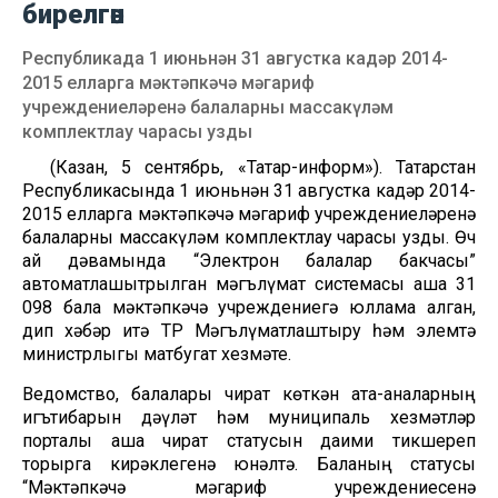
бирелгән
Республикада 1 июньнән 31 августка кадәр 2014-
2015 елларга мәктәпкәчә мәгариф
учреждениеләренә балаларны массакүләм
комплектлау чарасы узды
(Казан, 5 сентябрь, «Татар-информ»). Татарстан
Республикасында 1 июньнән 31 августка кадәр 2014-
2015 елларга мәктәпкәчә мәгариф учреждениеләренә
балаларны массакүләм комплектлау чарасы узды. Өч
ай дәвамында “Электрон балалар бакчасы”
автоматлашытрылган мәгълүмат системасы аша 31
098 бала мәктәпкәчә учреждениегә юллама алган,
дип хәбәр итә ТР Мәгълүматлаштыру һәм элемтә
министрлыгы матбугат хезмәте.
Ведомство, балалары чират көткән ата-аналарның
игътибарын дәүләт һәм муниципаль хезмәтләр
порталы аша чират статусын даими тикшереп
торырга кирәклегенә юнәлтә. Баланың статусы
“Мәктәпкәчә мәгариф учреждениесенә