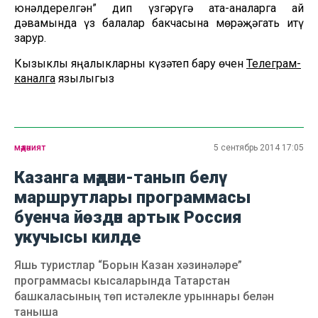
юнәлдерелгән” дип үзгәрүгә ата-аналарга ай
дәвамында үз балалар бакчасына мөрәҗәгать итү
зарур.
Кызыклы яңалыкларны күзәтеп бару өчен
Телеграм-
каналга
язылыгыз
мәдәният
5 сентябрь 2014 17:05
Казанга мәдәни-танып белү
маршрутлары программасы
буенча йөздән артык Россия
укучысы килде
Яшь туристлар “Борын Казан хәзинәләре”
программасы кысаларында Татарстан
башкаласының төп истәлекле урыннары белән
таныша