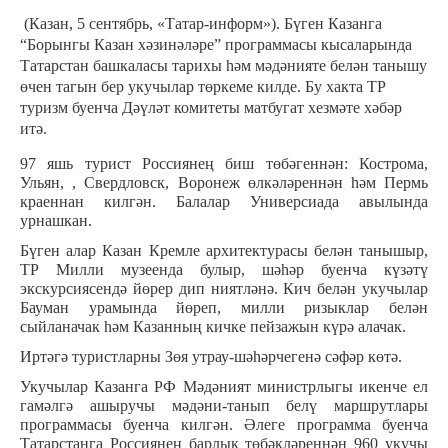
(Казан, 5 сентябр
ь
, «Татар-информ»).
Бүген Казанга
“Борынгы Казан хәзинәләре” программасы кысаларында
Татарстан башкаласы тарихы һәм мәдәнияте белән танышу
өчен тагын бер укучылар төркеме килде. Бу хакта ТР
туризм буенча Дәүләт комитеты матбугат хезмәте хәбәр
итә.
97 яшь турист Россиянең биш төбәгеннән: Кострома,
Ульян, , Свердловск, Воронеж өлкәләреннән һәм Пермь
краеннан килгән. Балалар Универсиада авылында
урнашкан.
Бүген алар Казан Кремле архитектурасы белән танышыр,
ТР Милли музеенда булыр, шәһәр буенча күзәтү
экскурсиясендә йөрер дип ниятләнә. Кич белән укучылар
Бауман урамында йөреп, милли ризыклар белән
сыйланачак һәм Казанның кичке пейзажын күрә алачак.
Иртәгә туристларны Зөя утрау-шәһәрчегенә сәфәр көтә.
Укучылар Казанга РФ Мәдәният министрлыгы икенче ел
гамәлгә ашыручы мәдәни-танып белү маршрутлары
программасы буенча килгән. Әлеге программа буенча
Татарстанга Россиянең барлык төбәкләреннән 960 укучы