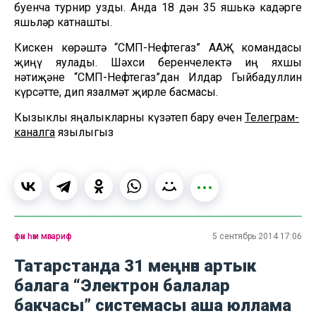
буенча турнир узды. Анда 18 дән 35 яшькә кадәрге
яшьләр катнашты.
Кискен көрәштә “СМП-Нефтегаз” ААҖ командасы
җиңү яулады. Шәхси беренчелектә иң яхшы
нәтиҗәне “СМП-Нефтегаз”дан Илдар Гыйбадуллин
күрсәтте, дип язаӘлмәт җирле басмасы.
Кызыклы яңалыкларны күзәтеп бару өчен
Телеграм-
каналга
язылыгыз
фән һәм мәгариф
5 сентябрь 2014 17:06
Татарстанда 31 меңнән артык
балага “Электрон балалар
бакчасы” системасы аша юллама