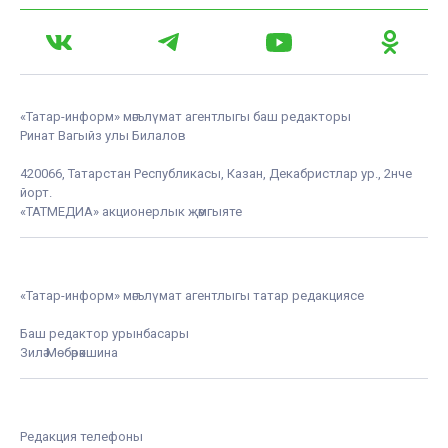
«Татар-информ» мәгълүмат агентлыгы баш редакторы
Ринат Вагыйз улы Билалов
420066, Татарстан Республикасы, Казан, Декабристлар ур., 2нче
йорт.
«ТАТМЕДИА» акционерлык җәмгыяте
«Татар-информ» мәгълүмат агентлыгы татар редакциясе
Баш редактор урынбасары
Зилә Мөбәрәкшина
Редакция телефоны