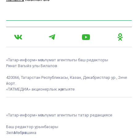
«Татар-информ» мәгълүмат агентлыгы баш редакторы
Ринат Вагыйз улы Билалов
420066, Татарстан Республикасы, Казан, Декабристлар ур., 2нче
йорт.
«ТАТМЕДИА» акционерлык җәмгыяте
«Татар-информ» мәгълүмат агентлыгы татар редакциясе
Баш редактор урынбасары
Зилә Мөбәрәкшина