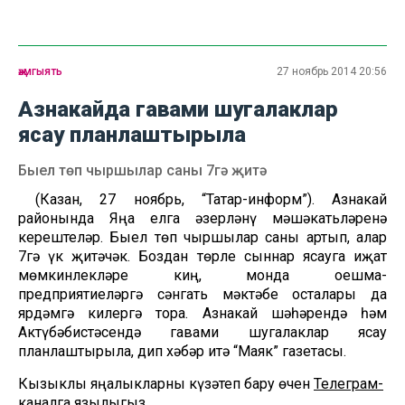
җәмгыять
27 ноябрь 2014 20:56
Азнакайда гавами шугалаклар
ясау планлаштырыла
Быел төп чыршылар саны 7гә җитә
(Казан, 27 ноябрь, “Татар-информ”). Азнакай
районында Яңа елга әзерләнү мәшәкатьләренә
керештеләр. Быел төп чыршылар саны артып, алар
7гә үк җитәчәк. Боздан төрле сыннар ясауга иҗат
мөмкинлекләре киң, монда оешма-
предприятиеләргә сәнгать мәктәбе осталары да
ярдәмгә килергә тора. Азнакай шәһәрендә һәм
Актүбәбистәсендә гавами шугалаклар ясау
планлаштырыла, дип хәбәр итә “Маяк” газетасы.
Кызыклы яңалыкларны күзәтеп бару өчен
Телеграм-
каналга
язылыгыз