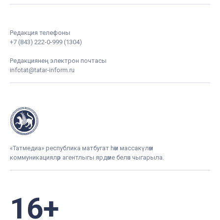
Редакция телефоны
+7 (843) 222-0-999 (1304)
Редакциянең электрон почтасы
infotat@tatar-inform.ru
«Татмедиа» республика матбугат һәм массакүләм
коммуникацияләр агентлыгы ярдәме белән чыгарыла.
16+