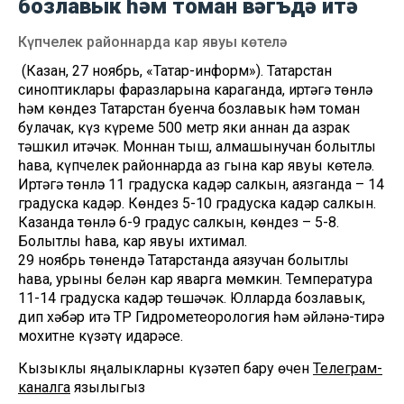
бозлавык һәм томан вәгъдә итә
Күпчелек районнарда кар явуы көтелә
(Казан, 27 ноябрь, «Татар-информ»). Татарстан
синоптиклары фаразларына караганда, иртәгә төнлә
һәм көндез Татарстан буенча бозлавык һәм томан
булачак, күз күреме 500 метр яки аннан да азрак
тәшкил итәчәк. Моннан тыш, алмашынучан болытлы
һава, күпчелек районнарда аз гына кар явуы көтелә.
Иртәгә төнлә 11 градуска кадәр салкын, аязганда – 14
градуска кадәр. Көндез 5-10 градуска кадәр салкын.
Казанда төнлә 6-9 градус салкын, көндез – 5-8.
Болытлы һава, кар явуы ихтимал.
29 ноябрь төнендә Татарстанда аязучан болытлы
һава, урыны белән кар яварга мөмкин. Температура
11-14 градуска кадәр төшәчәк. Юлларда бозлавык,
дип хәбәр итә ТР Гидрометеорология һәм әйләнә-тирә
мохитне күзәтү идарәсе.
Кызыклы яңалыкларны күзәтеп бару өчен
Телеграм-
каналга
язылыгыз