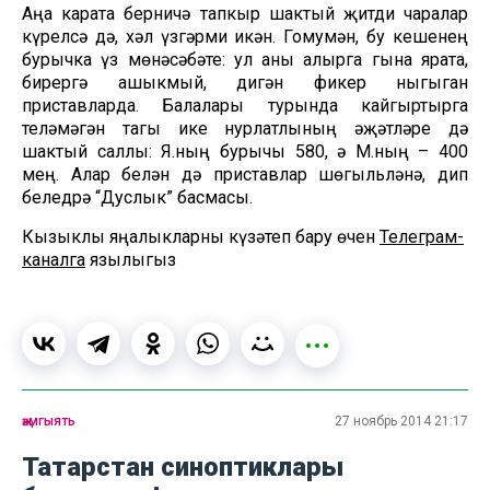
Аңа карата берничә тапкыр шактый җитди чаралар
күрелсә дә, хәл үзгәрми икән. Гомумән, бу кешенең
бурычка үз мөнәсәбәте: ул аны алырга гына ярата,
бирергә ашыкмый, дигән фикер ныгыган
приставларда. Балалары турында кайгыртырга
теләмәгән тагы ике нурлатлының әҗәтләре дә
шактый саллы: Я.ның бурычы 580, ә М.ның – 400
мең. Алар белән дә приставлар шөгыльләнә, дип
беледрә “Дуслык” басмасы.
Кызыклы яңалыкларны күзәтеп бару өчен
Телеграм-
каналга
язылыгыз
җәмгыять
27 ноябрь 2014 21:17
Татарстан синоптиклары