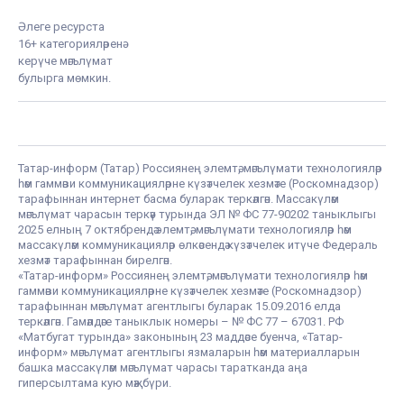
Әлеге ресурста
16+ категорияләренә
керүче мәгълүмат
булырга мөмкин.
Татар-информ (Татар) Россиянең элемтә, мәгълүмати технологияләр
һәм гаммәви коммуникацияләрне күзәтчелек хезмәте (Роскомнадзор)
тарафыннан интернет басма буларак теркәлгән. Массакүләм
мәгълүмат чарасын теркәү турында ЭЛ № ФС 77-90202 таныклыгы
2025 елның 7 октябрендә элемтә, мәгълүмати технологияләр һәм
массакүләм коммуникацияләр өлкәсендә күзәтчелек итүче Федераль
хезмәт тарафыннан бирелгән.
«Татар-информ» Россиянең элемтә, мәгълүмати технологияләр һәм
гаммәви коммуникацияләрне күзәтчелек хезмәте (Роскомнадзор)
тарафыннан мәгълүмат агентлыгы буларак 15.09.2016 елда
теркәлгән. Гамәлдәге таныклык номеры – № ФС 77 – 67031. РФ
«Матбугат турында» законының 23 маддәсе буенча, «Татар-
информ» мәгълүмат агентлыгы язмаларын һәм материалларын
башка массакүләм мәгълүмат чарасы таратканда аңа
гиперсылтама кую мәҗбүри.