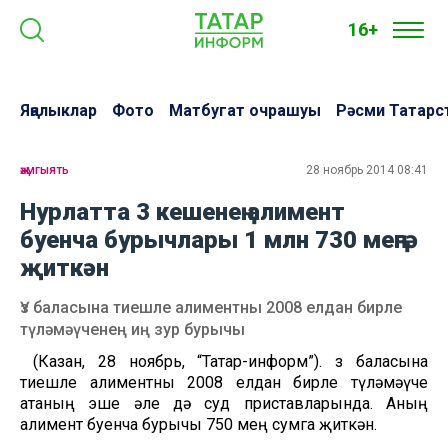
16+
Яңалыклар
Фото
Матбугат очрашуы
Рәсми Татарс
җәмгыять
28 ноябрь 2014 08:41
Нурлатта 3 кешенең алимент
буенча бурычлары 1 млн 730 меңгә
җиткән
Үз баласына тиешле алиментны 2008 елдан бирле
түләмәүченең иң зур бурычы
(Казан, 28 ноябрь, “Татар-информ”). Үз баласына
тиешле алиментны 2008 елдан бирле түләмәүче
атаның эше әле дә суд приставларында. Аның
алимент буенча бурычы 750 мең сумга җиткән.