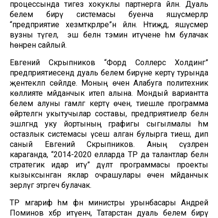
процессында тигез хокуклы партнерга әйләнә. Дуаль
белем бирү системасы буенча яшүсмерләр
“предприятие хезмәткәрләре”нә әйләнә. Нәтиҗәдә, яшүсмер
вузны түгел, ә эш белән тәэмин итүчене һәм булачак
һөнәрен сайлый.
Евгений Скрыпников “Форд Соллерс Холдинг”
предприятиесендә дуаль белем бирүне кертү турында
җентекләп сөйләде. Моның өчен Алабуга политехник
көллияте мәйданчык итеп алына. Мондый вариантта
белем алуны гамәлгә кертү өчен, тиешле программа
өйрәтелгән укытучылар составы, предприятиеләр белән
эшләгәндә уку йортының графигы сыгылмалы һәм
остазлык системасы үсеш алган булырга тиеш, дип
саный Евгений Скрыпников. Аның сүзләренә
караганда, “2014-2020 елларда ТР да талантлар белән
стратегик идарә итү” дәүләт программасы проекты
кызыксынган яклар очрашулары өчен мәйданчык
әзерләүгә этәргеч булачак.
ТР мәгариф һәм фән министры урынбасары Андрей
Поминов хәбәр итүенчә, Татарстан дуаль белем бирү