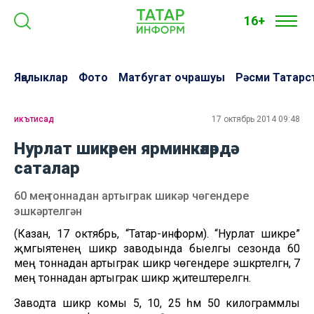
16+
Яңалыклар
Фото
Матбугат очрашуы
Рәсми Татарс
икътисад
17 октябрь 2014 09:48
Нурлат шикәрен ярминкәләрдә
саталар
60 мең тоннадан артыграк шикәр чөгендере
эшкәртелгән
(Казан, 17 октябрь, “Татар-информ). “Нурлат шикәре”
җәмгыятенең шикәр заводында быелгы сезонда 60
мең тоннадан артыграк шикәр чөгендере эшкәртелгән, 7
мең тоннадан артыграк шикәр җитештерелгән.
Заводта шикәр комы 5, 10, 25 һәм 50 килограммлы