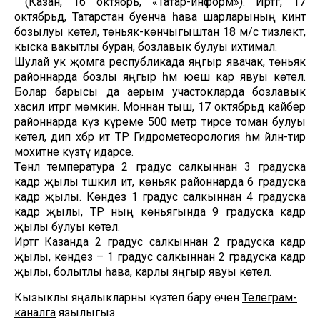
(Казан, 16 октябрь, «Татар-информ»). Иртәгә, 17
октябрьдә, Татарстан буенча һава шарларының кинәт
бозылуы көтелә, төньяк-көнчыгыштан 18 м/с тизлектә,
кыска вакытлы буран, бозлавык булуы ихтимал.
Шулай ук җомга республикада яңгыр явачак, төньяк
районнарда бозлы яңгыр һәм юеш кар явуы көтелә.
Болар барысы да аерым участокларда бозлавык
хасил итәргә мөмкин. Моннан тыш, 17 октябрьдә кайбер
районнарда күз күреме 500 метр тирәсе томан булуы
көтелә, дип хәбәр итә ТР Гидрометеорология һәм әйләнә-тирә
мохитне күзәтү идарәсе.
Төнлә температура 2 градус салкыннан 3 градуска
кадәр җылы тәшкил итә, көньяк районнарда 6 градуска
кадәр җылы. Көндез 1 градус салкыннан 4 градуска
кадәр җылы, ТР ның көньягында 9 градуска кадәр
җылы булуы көтелә.
Иртәгә Казанда 2 градус салкыннан 2 градуска кадәр
җылы, көндез – 1 градус салкыннан 2 градуска кадәр
җылы, болытлы һава, карлы яңгыр явуы көтелә.
Кызыклы яңалыкларны күзәтеп бару өчен
Телеграм-
каналга
язылыгыз