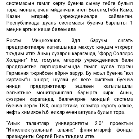
системасын гамәлгә кертү буенча сынау төбәге булып
тора, моның өчен мәйданчык итеп Бөгелмә,Түбән Кама,
Казан мәгариф учреждениеләре сайланган.
Республикада дуаль системасы буенча барлыгы 1
меңнән артык кеше белем ала.
Рөстәм Миңнеханов әйдәп баручы сәнәгать
предприятиеләре катнашында махсус киңәшмә үткәрергә
тәкъдим итте. Аның сүзләренә караганда, “Форд Соллерс
Холдинг” һәм, гомумән, мәгариф учреждениесе белән
предприятие партнерлыгында гамәлгә куела торган
Германия тәҗрибәсен өйрәнү зарур. Бу мәсьәлә буенча “юл
картасы”н эшләргә, шулай ук әлеге система буенча
нинди предприятиеләр эшләвенә кагылышлы
вәзгыятьне мониторинглап барырга кирәк. Аның
сүзләренә караганда, белгечләрне мондый система
буенча әзерләү ТКХ, энергетика, хезмәтләр күрсәтү өлкәсе,
нефть химиясе һ.б. өлкәләр өчен актуаль булып тора.
“Ачык талантлар университеты 2.0” проектын
“Интеллектуальный альянс” фәнни-мәгариф фонды
президенты Сергей Гиль тәкъдим итте.