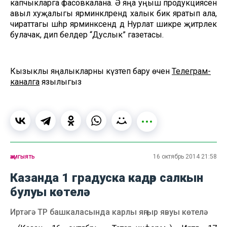
капчыкларга фасовкалана. Ә яңа уңыш продукциясен
авыл хуҗалыгы ярминкәләрендә халык бик яратып ала,
чираттагы шәһәр ярминкәсендә дә Нурлат шикәре җитәрлек
булачак, дип белдерә “Дуслык” газетасы.
Кызыклы яңалыкларны күзәтеп бару өчен
Телеграм-
каналга
язылыгыз
җәмгыять
16 октябрь 2014 21:58
Казанда 1 градуска кадәр салкын
булуы көтелә
Иртәгә ТР башкаласында карлы яңгыр явуы көтелә