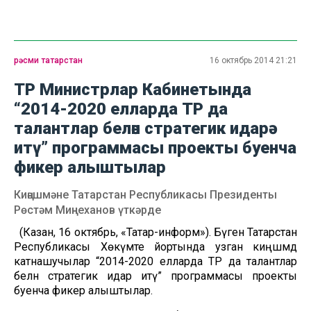
рәсми татарстан
16 октябрь 2014 21:21
ТР Министрлар Кабинетында
“2014-2020 елларда ТР да
талантлар белән стратегик идарә
итү” программасы проекты буенча
фикер алыштылар
Киңәшмәне Татарстан Республикасы Президенты
Рөстәм Миңнеханов үткәрде
(Казан, 16 октябрь, «Татар-информ»). Бүген Татарстан
Республикасы Хөкүмәте йортында узган киңәшмәдә
катнашучылар “2014-2020 елларда ТР да талантлар
белән стратегик идарә итү” программасы проекты
буенча фикер алыштылар.