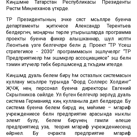
Киңәшмәне Татарстан Республикасы Президенты
Рөстәм Миңнеханов үткәрде.
ТР Президентының эчке сәясәт мәсьәләләре буенча
департаменты җитәкчесе Александр Терентьев
белдергәнчә, моңарчы төрле утырышларда программа
проекты буенча фикер алышканнар, шул исәптән
Леонтьев үзәге белгечләре белән дә. Проект “ТР Үсеш
стратегиясе - 2030” программасын эшләүчеләргә “ТР
Предприятиеләр һәм эшмәкәрләр ассоциациясе” эш белән
тәэмин итүчеләр төбәк берләшмәсендә дә тәкъдим ителде.
Киңәшмәдә дуаль белем бирү һәм остазлык системасын
куллану мәсьәләләре турында “Форд Соллерс Холдинг”
ҖЧҖ нең персонал буенча директоры Евгений
Скрыпников сөйләде. Ул бүген белгечләр әзерләүдә дуаль
система Германиядә киң кулланыла дип белдерде. Бу
система буенча белем бирүдә иң мөһиме – мәгариф
учреждениесе белән предприятие арасында ныклы
элемтә булу, белем бирүнең гамәли өлеше
предприятиедә уза, ә теория мәгариф учреждениесендә
өйрәнелә. Бу очракта предприятие мәгариф