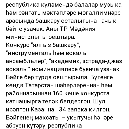
республика күләмендә балалар музыка
һәм сәнгать мәктәпләре мөгаллимнәре
арасында башкару осталыгына I ачык
бәйге узачак. Аны ТР Мәдәният
министрлыгы оештыра.
Конкурс “ялгыз башкару”,
“инструменталь һәм вокаль
ансамбльләр”, “академик, эстрада-джаз
вокалы” номинацияләре буенча узачак.
Бәйге бер турда оештырыла. Бүгенге
көндә Татарстан шәһәрләреннән һәм
районнарыннан 160 кеше конкурста
катнашырга теләк белдергән. Шул
исәптән Казаннан 34 заявка килгән.
Бәйгенең максаты – укытучы һәнәре
абруен күтәрү, республика