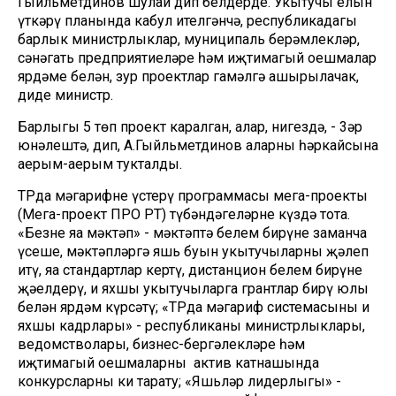
Гыйльметдинов шулай дип белдерде. Укытучы елын
үткәрү планында кабул ителгәнчә, республикадагы
барлык министрлыклар, муниципаль берәмлекләр,
сәнәгать предприятиеләре һәм иҗтимагый оешмалар
ярдәме белән, зур проектлар гамәлгә ашырылачак,
диде министр.
Барлыгы 5 төп проект каралган, алар, нигездә, - 3әр
юнәлештә, дип, А.Гыйльметдинов аларның һәркайсына
аерым-аерым тукталды.
ТРда мәгарифне үстерү программасы мега-проекты
(Мега-проект ПРО РТ) түбәндәгеләрне күздә тота.
«Безнең яңа мәктәп» - мәктәптә белем бирүнең заманча
үсеше, мәктәпләргә яшь буын укытучыларны җәлеп
итү, яңа стандартлар кертү, дистанцион белем бирүне
җәелдерү, иң яхшы укытучыларга грантлар бирү юлы
белән ярдәм күрсәтү; «ТРда мәгариф системасының иң
яхшы кадрлары» - республиканың министрлыклары,
ведомстволары, бизнес-бергәлекләре һәм
иҗтимагый оешмаларның актив катнашында
конкурсларны киң тарату; «Яшьләр лидерлыгы» -