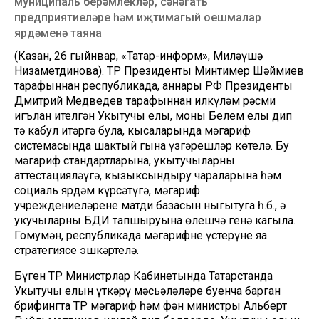
муниципаль берәмлекләр, сәнәгать
предприятиеләре һәм иҗтимагый оешмалар
ярдәменә таяна
(Казан, 26 гыйнвар, «Татар-информ», Миләүшә
Низаметдинова). ТР Президенты Минтимер Шәймиев
тарафыннан республикада, аннары РФ Президенты
Дмитрий Медведев тарафыннан илкүләм рәсми
игълан ителгән Укытучы елы, моны Белем елы дип
тә кабул итәргә була, кысаларында мәгариф
системасында шактый гына үзгәрешләр көтелә. Бу
мәгариф стандартларына, укытучыларны
аттестацияләүгә, кызыксындыру чараларына һәм
социаль ярдәм күрсәтүгә, мәгариф
учреждениеләренең матди базасын ныгытуга һ.б., ә
укучыларның БДИ тапшыруына өлешчә генә кагыла.
Гомумән, республикада мәгарифне үстерүнең яңа
стратегиясе эшкәртелә.
Бүген ТР Министрлар Кабинетында Татарстанда
Укытучы елын үткәрү мәсьәләләре буенча барган
брифингта ТР мәгариф һәм фән министры Альберт