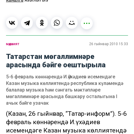
мәдәният
26 гыйнвар 2010 15:33
Татарстан мөгаллимнәре
арасында бәйге оештырыла
5-6 февраль көннәрендә И.Әүхәдиев исемендәге
Казан музыка көллиятендә республика күләмендә
балалар музыка һәм сәнгать мәктәпләре
мөгаллимнәре арасында башкару осталыгына I
ачык бәйге узачак
(Казан, 26 гыйнвар, “Татар-информ”). 5-6
февраль көннәрендә И.Әүхәдиев
исемендәге Казан музыка көллиятендә