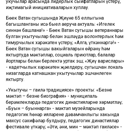
укучылар арасында лидерлык сыйфатларын үстерү,
иҗтимагый инициативаларын хуплау.
Бөек Ватан сугышында Җиңүнең 65 еллыгына
багышланганы исә быел аеруча актуаль: «Игелек
синнән башлана!» - Бөек Ватан сугышы ветераннары
булган укытучылар белән эшләүдә волонтерлык һәм
тимурчылык хәрәкәтен үстерү; «Алга, үткәннәргә!» -
Бөек Ватан сугышы вакыйгаларын өйрәнү һәм
яктыртуда мәктәпләр, социаль приютлар, балалар
йортлары белән берлектә уртак эш; «Җиңү варислары»
- кадетчылык хәрәкәтен җәелдерү, сугышчан локаль
низагларда катнашкан укытучылар эшчәнлеген
яктырту.
«Укытучы – гаилә традициясе» проекты: «Безнең
мәктәп – безнең биография» - муниципаль
берәмлекләрдә педагогик династияләрне хөрмәтләү;
«Буын – буыннарга» - мәктәп музейларында
педагогик һөнәр ияләренең дәвамчанлыгы хакында
махсус сәхифәләр булдыру, педагогик династияләр
фестивале үткәрү; «Әти, әни, мин – мәктәп гаиләсе» -