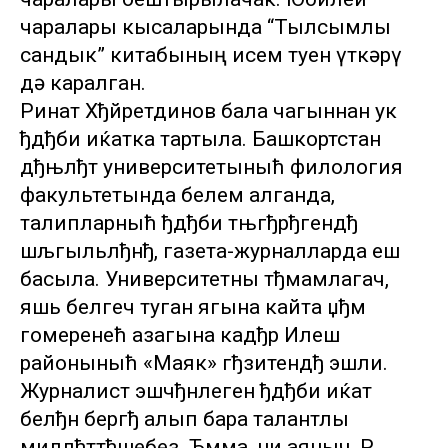
чаралары кысаларында “Тылсымлы
сандык” китабының исем туен үткәрү
дә каралган.
Ринат Хђйретдинов бала чагыннан ук
ђдђби иќатка тартыла. Башкортстан
дђњлђт университетыныћ филология
факультетында белем алганда,
талипларныћ ђдђби тњгђрђгендђ
шљгыльлђнђ, газета-журналларда еш
басыла. Университетны тђмамлагач,
яшь белгеч туган ягына кайта џђм
гомеренећ азагына кадђр Илеш
районыныћ «Маяк» гђзитендђ эшли.
Журналист эшчђнлеген ђдђби иќат
белђн бергђ алып бара талантлы
миллђттђшебез. Ђмма, ни аяныч, Р.