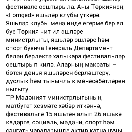
фестивале оештырыла. Аны Төркиянең
«Fomged» яшьләр клубы үткәрә.
Яшьләр клубы менә инде егерме бер ел
буе Төркия чит ил эшләре
министрлыгы, яшьләр эшләре һәм
спорт буенча Генераль Департамент
белән берлектә халыкара фестивальләр
оештырып килә. Аларның максаты –
бөтен дөнья яшьләрен берләштерү,
дуслык һәм тынычлык мөнәсәбәтләрен
ныгыту.
ТР Мәдәният министрлыгының
матбугат хезмәте хәбәр иткәнчә,
фестивальгә 15 яшьтән алып 26 яшькә
кадәрге, социаль, мәдәни, спорт һәм
сәнгать чараларында актив катнашучы