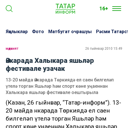
16+
Яңалыклар
Фото
Матбугат очрашуы
Рәсми Татарс
мәдәният
26 гыйнвар 2010 15:49
Әнкарада Халыкара яшьләр
фестивале узачак
13-20 майда Әнкарада Төркиядә ел саен билгеләп
үтелә торган Яшьләр һәм спорт көне уңаеннан
Халыкара яшьләр фестивале оештырыла
(Казан, 26 гыйнвар, “Татар-информ”). 13-
20 майда Әнкарада Төркиядә ел саен
билгеләп үтелә торган Яшьләр һәм
спорт көне уңаеннан Халыкара яшьләр