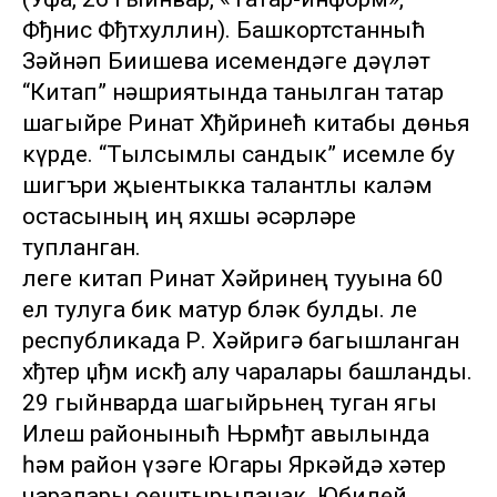
Фђнис Фђтхуллин). Башкортстанныћ
Зәйнәп Биишева исемендәге дәүләт
“Китап” нәшриятында танылган татар
шагыйре Ринат Хђйринећ китабы дөнья
күрде. “Тылсымлы сандык” исемле бу
шигъри җыентыкка талантлы каләм
остасының иң яхшы әсәрләре
тупланган.
Әлеге китап Ринат Хәйринең тууына 60
ел тулуга бик матур бләк булды. Әле
республикада Р. Хәйригә багышланган
хђтер џђм искђ алу чаралары башланды.
29 гыйнварда шагыйрьнең туган ягы
Илеш районыныћ Њрмђт авылында
һәм район үзәге Югары Яркәйдә хәтер
чаралары оештырылачак. Юбилей