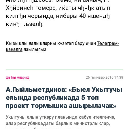
Хђйринећ гомере, иќаты чђчђк атып
килгђн чорында, нибары 40 яшендђ
кинђт љзелђ.
Кызыклы яңалыкларны күзәтеп бару өчен
Телеграм-
каналга
язылыгыз
фән һәм мәгариф
26 гыйнвар 2010 14:38
А.Гыйльметдинов: «Быел Укытучы
елында республикада 5 төп
проект тормышка ашырылачак»
Укытучы елын үткәрү планында кабул ителгәнчә,
алар республикадагы барлык министрлыклар,