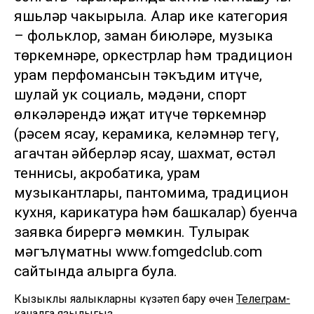
яшьләр чакырыла. Алар ике категория
– фольклор, заман биюләре, музыка
төркемнәре, оркестрлар һәм традицион
урам перфомансын тәкъдим итүче,
шулай ук социаль, мәдәни, спорт
өлкәләрендә иҗат итүче төркемнәр
(рәсем ясау, керамика, келәмнәр тегү,
агачтан әйберләр ясау, шахмат, өстәл
теннисы, акробатика, урам
музыкантлары, пантомима, традицион
кухня, карикатура һәм башкалар) буенча
заявка бирергә мөмкин. Тулырак
мәгълүматны www.fomgedclub.com
сайтында алырга була.
Кызыклы яңалыкларны күзәтеп бару өчен
Телеграм-
каналга
язылыгыз