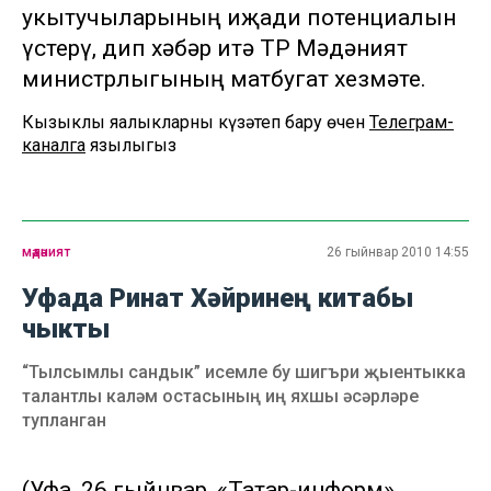
укытучыларының иҗади потенциалын
үстерү, дип хәбәр итә ТР Мәдәният
министрлыгының матбугат хезмәте.
Кызыклы яңалыкларны күзәтеп бару өчен
Телеграм-
каналга
язылыгыз
мәдәният
26 гыйнвар 2010 14:55
Уфада Ринат Хәйринең китабы
чыкты
“Тылсымлы сандык” исемле бу шигъри җыентыкка
талантлы каләм остасының иң яхшы әсәрләре
тупланган
(Уфа, 26 гыйнвар, «Татар-информ»,