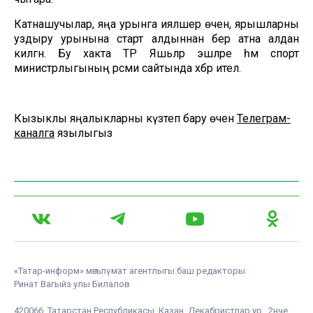
Катнашучылар, яңа урынга ияләшер өчен, ярышларны
уздыру урынына старт алдыннан бер атна алдан
килгән. Бу хакта ТР Яшьләр эшләре һәм спорт
министрлыгының рәсми сайтында хәбәр ителә.
Кызыклы яңалыкларны күзәтеп бару өчен
Телеграм-
каналга
язылыгыз
«Татар-информ» мәгълүмат агентлыгы баш редакторы
Ринат Вагыйз улы Билалов
420066, Татарстан Республикасы, Казан, Декабристлар ур., 2нче