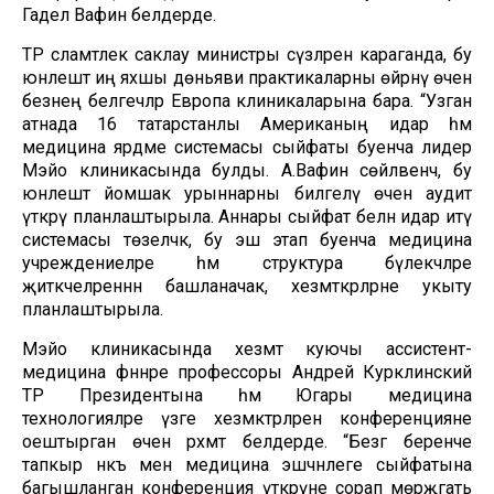
Гадел Вафин белдерде.
ТР сәламәтлек саклау министры сүзләренә караганда, бу
юнәлештә иң яхшы дөньяви практикаларны өйрәнү өчен
безнең белгечләр Европа клиникаларына бара. “Узган
атнада 16 татарстанлы Американың идарә һәм
медицина ярдәме системасы сыйфаты буенча лидер
Мэйо клиникасында булды. А.Вафин сөйләвенчә, бу
юнәлештә йомшак урыннарны билгеләү өчен аудит
үткәрү планлаштырыла. Аннары сыйфат белән идарә итү
системасы төзеләчәк, бу эш этап буенча медицина
учреждениеләре һәм структура бүлекчәләре
җитәкчеләреннән башланачак, хезмәткәрләрне укыту
планлаштырыла.
Мэйо клиникасында хезмәт куючы ассистент-
медицина фәннәре профессоры Андрей Курклинский
ТР Президентына һәм Югары медицина
технологияләре үзәге хезмәктәрләренә конференцияне
оештырган өчен рәхмәт белдерде. “Безгә беренче
тапкыр нәкъ менә медицина эшчәнлеге сыйфатына
багышланган конференция үткәрүне сорап мөрәҗәгать