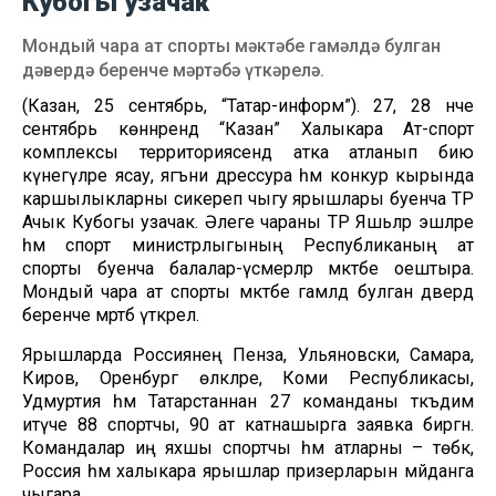
Кубогы узачак
Мондый чара ат спорты мәктәбе гамәлдә булган
дәвердә беренче мәртәбә үткәрелә.
(Казан, 25 сентябрь, “Татар-информ”). 27, 28 нче
сентябрь көннәрендә “Казан” Халыкара Ат-спорт
комплексы территориясендә атка атланып бию
күнегүләре ясау, ягъни дрессура һәм конкур кырында
каршылыкларны сикереп чыгу ярышлары буенча ТР
Ачык Кубогы узачак. Әлеге чараны ТР Яшьләр эшләре
һәм спорт министрлыгының Республиканың ат
спорты буенча балалар-үсмерләр мәктәбе оештыра.
Мондый чара ат спорты мәктәбе гамәлдә булган дәвердә
беренче мәртәбә үткәрелә.
Ярышларда Россиянең Пенза, Ульяновски, Самара,
Киров, Оренбург өлкәләре, Коми Республикасы,
Удмуртия һәм Татарстаннан 27 команданы тәкъдим
итүче 88 спортчы, 90 ат катнашырга заявка биргән.
Командалар иң яхшы спортчы һәм атларны – төбәк,
Россия һәм халыкара ярышлар призерларын мәйданга
чыгара.