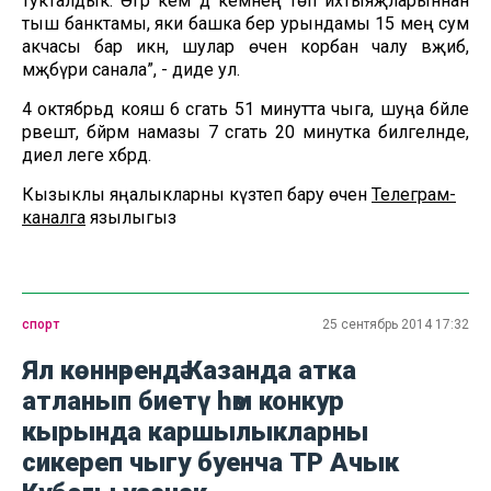
тукталдык. Әгәр кем дә кемнең төп ихтыяҗларыннан
тыш банктамы, яки башка бер урындамы 15 мең сум
акчасы бар икән, шулар өчен корбан чалу вәҗиб,
мәҗбүри санала”, - диде ул.
4 октябрьдә кояш 6 сәгать 51 минутта чыга, шуңа бәйле
рәвештә, бәйрәм намазы 7 сәгать 20 минутка билгеләнде,
диелә әлеге хәбәрдә.
Кызыклы яңалыкларны күзәтеп бару өчен
Телеграм-
каналга
язылыгыз
спорт
25 сентябрь 2014 17:32
Ял көннәрендә Казанда атка
атланып биетү һәм конкур
кырында каршылыкларны
сикереп чыгу буенча ТР Ачык