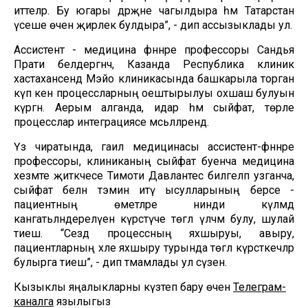
иттеләр. Бу югары дәрәҗәне чагылдыра һәм Татарстан
үсеше өчен җирлек булдыра”, - дип ассызыклады ул.
Ассистент - медицина фәннәре профессоры Сандья
Прати белдергәнчә, Казанда Республика клиник
хастаханәсендә Мэйо клиникасында башкарыла торган
күп кенә процессларның оештырылуы охшаш булуын
күргән. Аерым алганда, идарә һәм сыйфат, төрле
процесслар интеграциясе мәсьәләләрендә.
Үз чиратында, гаилә медицинасы ассистент-фәннәре
профессоры, клиниканың сыйфат буенча медицина
хезмәте җитәкчесе Тимоти Давлантес билгеләп узганча,
сыйфат белән тәэмин итү ысулларының берсе -
пациентның өметләре нинди күләмдә
канәгатьләндерелүен күрсәтүче төгәл үлчәм булу, шулай
тиеш. “Сездә процессның яхшыруы, авыру,
пациентларның хәле яхшыру турында төгәл күрсәткечләр
булырга тиеш”, - дип тәмамлады ул сүзен.
Кызыклы яңалыкларны күзәтеп бару өчен
Телеграм-
каналга
язылыгыз