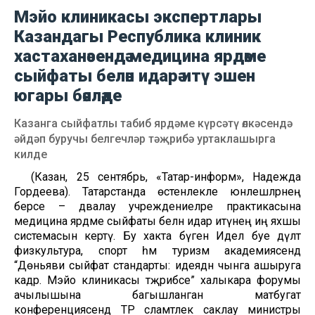
Мэйо клиникасы экспертлары
Казандагы Республика клиник
хастаханәсендә медицина ярдәме
сыйфаты белән идарә итү эшен
югары бәяләде
Казанга сыйфатлы табиб ярдәме күрсәтү өлкәсендә
әйдәп буручы белгечләр тәҗрибә уртаклашырга
килде
(Казан, 25 сентябрь, «Татар-информ», Надежда
Гордеева). Татарстанда өстенлекле юнәлешләрнең
берсе – дәвалау учреждениеләре практикасына
медицина ярдәме сыйфаты белән идарә итүнең иң яхшы
системасын кертү. Бу хакта бүген Идел буе дәүләт
физкультура, спорт һәм туризм академиясендә
“Дөньяви сыйфат стандарты: идеядән чынга ашыруга
кадәр. Мэйо клиникасы тәҗрибәсе” халыкара форумы
ачылышына багышланган матбугат
конференциясендә ТР сәламәтлек саклау министры