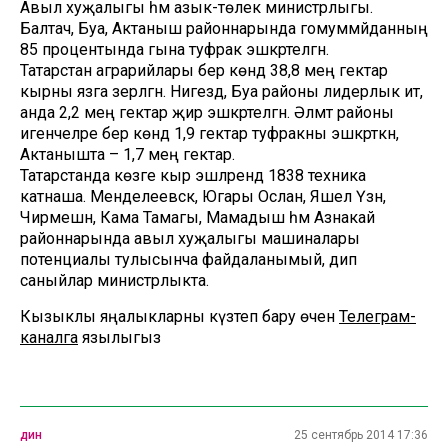
Авыл хуҗалыгы һәм азык-төлек министрлыгы.
Балтач, Буа, Актаныш районнарында гомуммәйданның
85 процентында гына туфрак эшкәртелгән.
Татарстан аграрийлары бер көндә 38,8 мең гектар
кырны язга әзерләгән. Нигездә, Буа районы лидерлык итә,
анда 2,2 мең гектар җир эшкәртелгән. Әлмәт районы
игенчеләре бер көндә 1,9 гектар туфракны эшкәрткән,
Актанышта – 1,7 мең гектар.
Татарстанда көзге кыр эшләрендә 1838 техника
катнаша. Менделеевск, Югары Ослан, Яшел Үзән,
Чирмешән, Кама Тамагы, Мамадыш һәм Азнакай
районнарында авыл хуҗалыгы машиналары
потенциалы тулысынча файдаланымый, дип
саныйлар министрлыкта.
Кызыклы яңалыкларны күзәтеп бару өчен
Телеграм-
каналга
язылыгыз
дин
25 сентябрь 2014 17:36