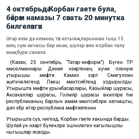
4 октябрьдә Корбан гаете була,
бәйрәм намазы 7 сәгать 20 минутка
билгеләнгән
Әгәр кем дә кемнең төп ихтыяҗларыннан тыш 15
мең сум акчасы бар икән, шулар өчен корбан чалу
мәҗбүри санала
(Казан, 25 сентябрь, “Татар-информ”). Бүген ТР
мөселманнары Диния нәзарәтенең күчмә пленум
утырышы мөфти Камил хәзрәт Сәмигуллин
җитәкчелегендә Лаеш мөхтәсибәтендә уздырылды.
Утырышта мөфти урынбасарлары, Казыйлар шурасы,
Аксакаллар шурасы, Голәмәләр шурасы вәкилләре һәм
республиканың барлык имам-мөхтәсибләре катнашты,
дип хәбәр итәләр республика мөфтиятеннән.
Утырышта сүз, нигездә, Корбан гаете хакында барды.
Шулай ук нәзарәт бүлекләре эшчәнлегенә кагылышлы
чыгышлар ясалды.