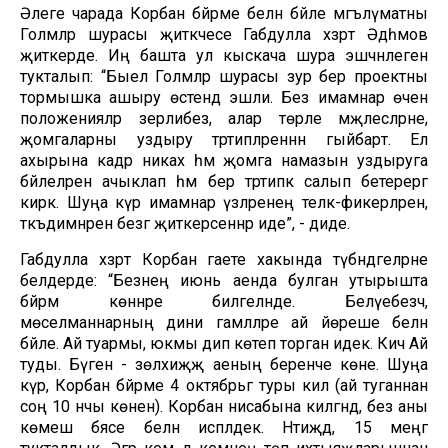
Әлеге чарада Корбан бәйрәме белән бәйле мәгълүматны
Голәмәләр шурасы җитәкчесе Габдулла хәзрәт Әдһәмов
җиткерде. Иң башта ул кыскача шура эшчәнлегенә
тукталып: “Быел Голәмәләр шурасы зур бер проектны
тормышка ашыру өстендә эшли. Без имамнар өчен
положенияләр әзерлибез, алар төрле мәҗлесләрне,
җомгаларны уздыру тәртипләреннән гыйбарәт. Ел
ахырына кадәр никах һәм җомга намазын уздыруга
бәйлеләрен ачыклап һәм бер тәртипкә салып бетерергә
кирәк. Шуңа күрә имамнар үзләренең теләк-фикерләрен,
тәкъдимнәрен безгә җиткерсеннәр иде”, - диде.
Габдулла хәзрәт Корбан гаете хакында түбәндәгеләрне
белдерде: “Безнең июнь аенда булган утырышта
бәйрәм көннәре билгеләнде. Белүебезчә,
мөселманнарның дини гамәлләре ай йөреше белән
бәйле. Ай туармы, юкмы дип көтеп торган идек. Кичә Ай
туды. Бүген - зөлхиҗҗә аеның беренче көне. Шуңа
күрә, Корбан бәйрәме 4 октябрьгә туры килә (ай туганнан
соң 10 нчы көненә). Корбан нисабына килгәндә, без аны
көмеш бәясе белән исәпләдек. Нәтиҗәдә, 15 меңгә