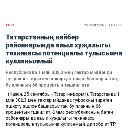
авыл
25 сентябрь 2014 17:39
Татарстанның кайбер
районнарында авыл хуҗалыгы
техникасы потенциалы тулысынча
кулланылмый
Республикада 1 млн 302,3 мең гектар мәйданда
туфракны тирәнтен эшкәртү эшләре башкарылган,
бу планның 66 процентын тәшкил итә
(Казан, 25 сентябрь, «Татар-информ»). Татарстанда 1
млн 302,3 мең гектар мәйданда туфракны тирәнтен
эшкәртү эшләре башкарылган, бу планның 66
процентын тәшкил итә. Әмма республиканың бөтен
районнары да авыл хуҗалыгы техникасы
потенциалын тулысынча кулланмый, дип хәбәр итә ТР