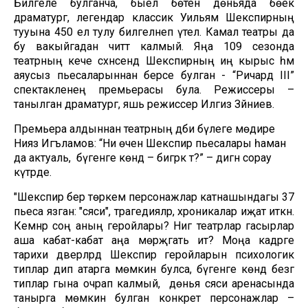
Билгеле булганча, быел бөтен дөньяда бөек
драматург, легендар классик Уильям Шекспирның
тууына 450 ел тулу билгеләнеп үтелә. Камал театры да
бу вакыйгадан читтә калмый. Яңа 109 сезонда
театрның кече сәхнәсендә Шекспирның иң кырыс һәм
аяусыз пьесаларыннан берсе булган - “Ричард III”
спектакленең премьерасы була. Режиссеры –
танылган драматург, яшь режиссер Илгиз Зәйниев.
Премьера алдыннан театрның әдәби бүлеге мөдире
Нияз Игъламов: “Ни өчен Шекспир пьесалары һаман
да актуаль, ә бүгенге көндә – бигрәк тә?” – дигән сорау
күтәрде.
"Шекспир бер төркем персонажлар катнашындагы 37
пьеса язган: "сәяси", трагедияләр, хроникалар иҗат иткән.
Кемнәр соң аның геройлары? Нигә театрлар гасырлар
аша кабат-кабат аңа мөрәҗәгать итә? Моңа кадәрге
тарихи дәверләрдә Шекспир геройларын психологик
типлар дип атарга мөмкин булса, бүгенге көндә безгә
типлар гына очрап калмый, ә дөнья сәяси аренасында
танырга мөмкин булган конкрет персонажлар –