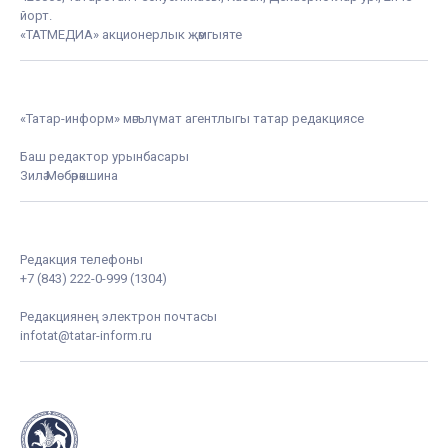
йорт.
«ТАТМЕДИА» акционерлык җәмгыяте
«Татар-информ» мәгълүмат агентлыгы татар редакциясе
Баш редактор урынбасары
Зилә Мөбәрәкшина
Редакция телефоны
+7 (843) 222-0-999 (1304)
Редакциянең электрон почтасы
infotat@tatar-inform.ru