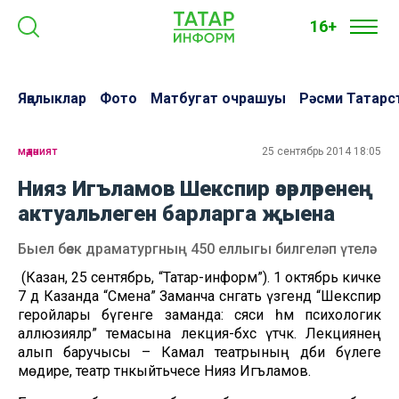
16+
Яңалыклар
Фото
Матбугат очрашуы
Рәсми Татарс
мәдәният
25 сентябрь 2014 18:05
Нияз Игъламов Шекспир әсәрләренең
актуальлеген барларга җыена
Быел бөек драматургның 450 еллыгы билгеләп үтелә
(Казан, 25 сентябрь, “Татар-информ”). 1 октябрь кичке
7 дә Казанда “Смена” Заманча сәнгать үзәгендә “Шекспир
геройлары бүгенге заманда: сәяси һәм психологик
аллюзияләр” темасына лекция-бәхәс үтәчәк. Лекциянең
алып баручысы – Камал театрының әдәби бүлеге
мөдире, театр тәнкыйтьчесе Нияз Игъламов.