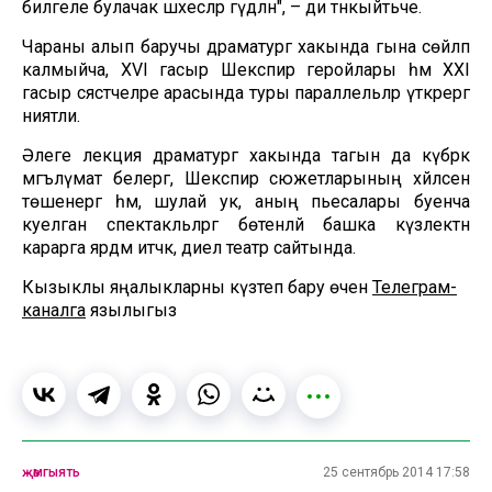
билгеле булачак шәхесләр гәүдәләнә", – ди тәнкыйтьче.
Чараны алып баручы драматург хакында гына сөйләп
калмыйча, XVI гасыр Шекспир геройлары һәм XXI
гасыр сәясәтчеләре арасында туры параллельләр үткәрергә
ниятли.
Әлеге лекция драматург хакында тагын да күбрәк
мәгълүмат белергә, Шекспир сюжетларының хәйләсенә
төшенергә һәм, шулай ук, аның пьесалары буенча
куелган спектакльләргә бөтенләй башка күзлектән
карарга ярдәм итәчәк, диелә театр сайтында.
Кызыклы яңалыкларны күзәтеп бару өчен
Телеграм-
каналга
язылыгыз
җәмгыять
25 сентябрь 2014 17:58