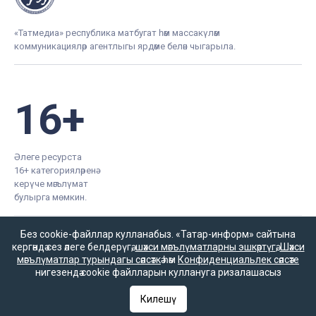
«Татмедиа» республика матбугат һәм массакүләм
коммуникацияләр агентлыгы ярдәме белән чыгарыла.
16+
Әлеге ресурста
16+ категорияләренә
керүче мәгълүмат
булырга мөмкин.
Без cookie-файллар кулланабыз. «Татар-информ» сайтына
кергәндә сез әлеге белдерүгә,
шәхси мәгълүматларны эшкәртүгә
,
Шәхси
мәгълүматлар турындагы сәясәткә
һәм
Конфиденциальлек сәясәте
Татар-информ (Татар) Россиянең элемтә, мәгълүмати технологияләр
нигезендә cookie файлларын куллануга ризалашасыз
һәм гаммәви коммуникацияләрне күзәтчелек хезмәте (Роскомнадзор)
тарафыннан интернет басма буларак теркәлгән. Массакүләм
Килешү
мәгълүмат чарасын теркәү турында ЭЛ № ФС 77-90202 таныклыгы
2025 елның 7 октябрендә элемтә, мәгълүмати технологияләр һәм