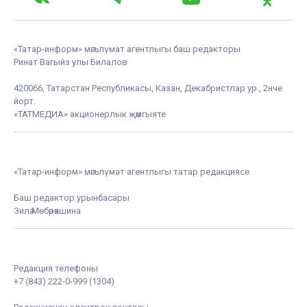
«Татар-информ» мәгълүмат агентлыгы баш редакторы
Ринат Вагыйз улы Билалов
420066, Татарстан Республикасы, Казан, Декабристлар ур., 2нче
йорт.
«ТАТМЕДИА» акционерлык җәмгыяте
«Татар-информ» мәгълүмат агентлыгы татар редакциясе
Баш редактор урынбасары
Зилә Мөбәрәкшина
Редакция телефоны
+7 (843) 222-0-999 (1304)