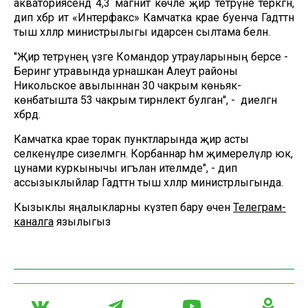
акваториясендә 4,3 магнит көчле җир тетрәүне теркәгән,
дип хәбәр итә «Интерфакс» Камчатка крае буенча Гадәттән
тыш хәлләр министрылыгы идарәсенә сылтама белән.
"Җир тетрәүнең үзәге Командор утрауларының берсе -
Беринг утравында урнашкан Алеут районы
Никольское авылыннан 30 чакрым көньяк-
көнбатышта 53 чакрым тирәнлектә булган", - диелгән
хәбәрдә.
Камчатка крае торак пунктларында җир асты
селкенүләре сизелмәгән. Корбаннар һәм җимерелүләр юк,
цунами куркынычы игълан ителмәде", - дип
ассызыклыйлар Гадәттән тыш хәлләр министрлыгында.
Кызыклы яңалыкларны күзәтеп бару өчен
Телеграм-
каналга
язылыгыз