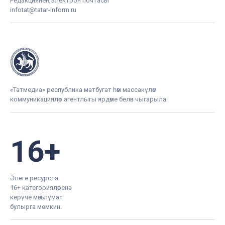
Редакциянең электрон почтасы
infotat@tatar-inform.ru
«Татмедиа» республика матбугат һәм массакүләм
коммуникацияләр агентлыгы ярдәме белән чыгарыла.
16+
Әлеге ресурста
16+ категорияләренә
керүче мәгълүмат
булырга мөмкин.