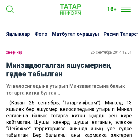
16+
Яңалыклар
Фото
Матбугат очрашуы
Рәсми Татарс
хәвеф-хәтәр
26 сентябрь 2014 12:51
Минзәләдә югалган яшүсмернең
гәүдәсе табылган
Ул велосипедына утырып Минзәлә елгасына балык
тотарга киткән булган...
(Казан, 26 сентябрь, “Татар-информ”). Минзәләдә 13
яшьлек бер яшүсмер велосипедына утырып Минзәлә
елгасына балык тотарга киткән җирдән өенә кире
кайтмаган. Шушы көннәрдә шушы елганың элекке
“Лебяжье” территориясе янында аның үле гәүдәсе
табылган. Бер балыкчы аны кармакка эләктереп