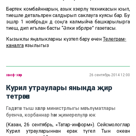
Бөртек комбайннарын, азык хәзерләү техникасын юып,
тиешле детальләрен салдырып саклауга куясы бар. Бу
эшләр 1 ноябрьдән дә соңга калмыйча башкарылырга
тиеш, дип игълан басты “Әлки хәбәрләре” газетасы.
Кызыклы яңалыкларны күзәтеп бару өчен
Телеграм-
каналга
язылыгыз
хәвеф-хәтәр
26 сентябрь 2014 12:00
Курил утраулары янында җир
тетрәгән
Гадәттән тыш хәлләр министрлыгы мәгълүматлары
буенча, корбаннар һәм җимерелүләр юк
(Казан, 26 сентябрь, «Татар-информ»). Сейсмологлар
Курил утрауларыннан ерак түгел Тын океан