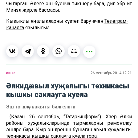
чыгарган. Әлеге эш буенча тикшерү бара, дип хәбәр итә
Минзәлә җирле басмасы.
Кызыклы яңалыкларны күзәтеп бару өчен
Телеграм-
каналга
язылыгыз
авыл
26 сентябрь 2014 12:21
Әлкидә авыл хуҗалыгы техникасы
кышкы саклауга куела
Эш төгәлләү вакыты билгеләнгән
(Казан, 26 сентябрь, “Татар-информ”). Хәзер Әлки
районы хуҗалыкларында тырмаларны ремонтлау
эшләре бара. Кыр эшләреннән бушаган авыл хуҗалыгы
техникасы кышкы саклауга куела тора.