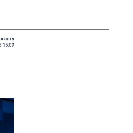
югалту
6 15:09