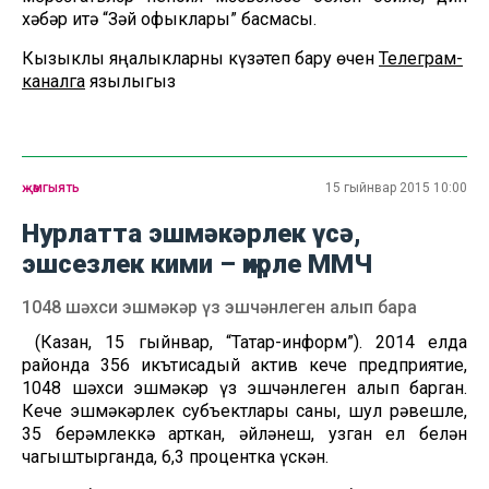
хәбәр итә “Зәй офыклары” басмасы.
Кызыклы яңалыкларны күзәтеп бару өчен
Телеграм-
каналга
язылыгыз
җәмгыять
15 гыйнвар 2015 10:00
Нурлатта эшмәкәрлек үсә,
эшсезлек кими – җирле ММЧ
1048 шәхси эшмәкәр үз эшчәнлеген алып бара
(Казан, 15 гыйнвар, “Татар-информ”). 2014 елда
районда 356 икътисадый актив кече предприятие,
1048 шәхси эшмәкәр үз эшчәнлеген алып барган.
Кече эшмәкәрлек субъектлары саны, шул рәвешле,
35 берәмлеккә арткан, әйләнеш, узган ел белән
чагыштырганда, 6,3 процентка үскән.