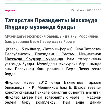
мәдәният
15 гыйнвар 2015 10:15
Татарстан Президенты Мәскәүдә
Яһүдләр музеенда булды
Музейдагы экскурсия барышында аны Россиянең
баш раввины Берл Лазар озата йөрде
(Казан, 15 гыйнвар, «Татар-информ»). Кичә
Татарстан
Республикасы Президенты Рөстәм Миңнеханов
Мәскәүдә Яһүдләр музеенда
һәм толерантлык
үзәгендә булды. Музейдагы экскурсия барышында
аны Россиянең баш раввины Берл Лазар озата
йөрде.
Яһүдләр музее 2012 елда Бахметьев гаражы
бинасында - К. Мельников һәм В. Шухов төзегән
конструктивизм һәйкәле саналган объектта ачылган.
Яһүдләр музее һәм толерантлык үзәге – мәдәни-
белем бирү комплексы, һәм анда даими