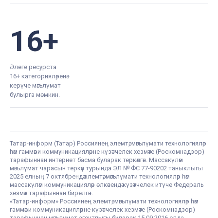
16+
Әлеге ресурста
16+ категорияләренә
керүче мәгълүмат
булырга мөмкин.
Татар-информ (Татар) Россиянең элемтә, мәгълүмати технологияләр
һәм гаммәви коммуникацияләрне күзәтчелек хезмәте (Роскомнадзор)
тарафыннан интернет басма буларак теркәлгән. Массакүләм
мәгълүмат чарасын теркәү турында ЭЛ № ФС 77-90202 таныклыгы
2025 елның 7 октябрендә элемтә, мәгълүмати технологияләр һәм
массакүләм коммуникацияләр өлкәсендә күзәтчелек итүче Федераль
хезмәт тарафыннан бирелгән.
«Татар-информ» Россиянең элемтә, мәгълүмати технологияләр һәм
гаммәви коммуникацияләрне күзәтчелек хезмәте (Роскомнадзор)
тарафыннан мәгълүмат агентлыгы буларак 15.09.2016 елда