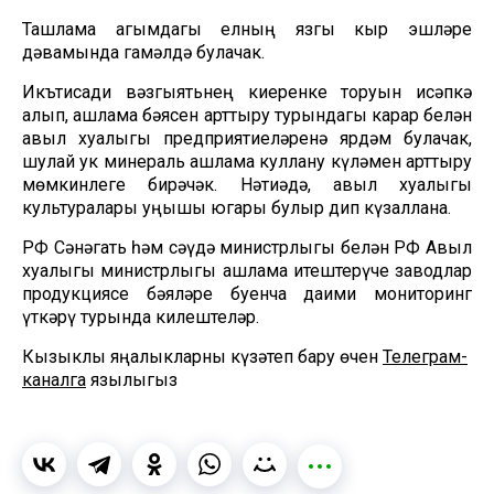
Ташлама агымдагы елның язгы кыр эшләре
дәвамында гамәлдә булачак.
Икътисади вәзгыятьнең киеренке торуын исәпкә
алып, ашлама бәясен арттыру турындагы карар белән
авыл хуҗалыгы предприятиеләренә ярдәм булачак,
шулай ук минераль ашлама куллану күләмен арттыру
мөмкинлеге бирәчәк. Нәтиҗәдә, авыл хуҗалыгы
культуралары уңышы югары булыр дип күзаллана.
РФ Сәнәгать һәм сәүдә министрлыгы белән РФ Авыл
хуҗалыгы министрлыгы ашлама җитештерүче заводлар
продукциясе бәяләре буенча даими мониторинг
үткәрү турында килештеләр.
Кызыклы яңалыкларны күзәтеп бару өчен
Телеграм-
каналга
язылыгыз