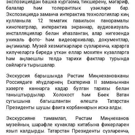
экспозициядән башка күргәзмә, тикшеренү, мәгариф,
балалар һәм толерантлык үзәкләре бар.
Экспозициядә заманча интерактив технологияләр киң
кулланыла: 12 тематик павильон панорамалы
кинотеатрлар, интерактив экраннар, аудиовизуаль
инсталляцияләр белән җиһазланган, алар нигезендә
уникаль фото- һәм видеоархивлар, документлар,
әңгәмәләр. Музей хезмәткәрләре сүзләренчә, карарга
килүчеләргә биредә үткән еллар мохитен күзалларга
һәм аңлаешлы телдә тарихи фактлар турында
сөйләргә тырышалар.
Экскурсия барышында Рөстәм Миңнехановканы
Россиядәге яһүдләрнең Екатерина II заманыннан
хәзерге көннәргә кадәр булган тарихы белән
таныштырдылар. Холокост һәм Бөек Ватан
сугышына багышланган өлештә Татарстан
Президенты шушы фаҗига корбаннарын искә алды.
Экскурсияне тәмамлап, Рөстәм Миңнеханов
музейның шәрәфле кунаклар китабына фикерләрен
язып калдырды. Татарстан Президенты сүзләренчә,