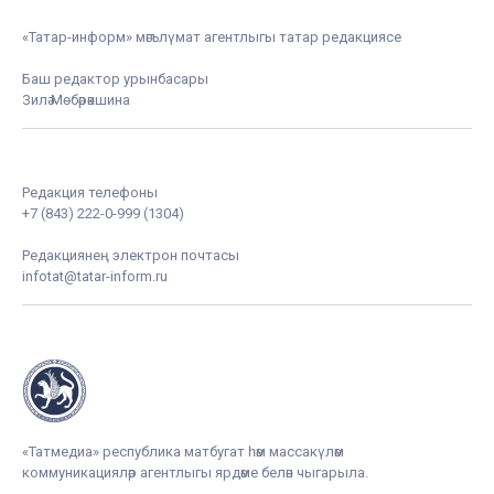
«Татар-информ» мәгълүмат агентлыгы татар редакциясе
Баш редактор урынбасары
Зилә Мөбәрәкшина
Редакция телефоны
+7 (843) 222-0-999 (1304)
Редакциянең электрон почтасы
infotat@tatar-inform.ru
«Татмедиа» республика матбугат һәм массакүләм
коммуникацияләр агентлыгы ярдәме белән чыгарыла.