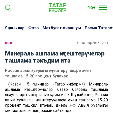
16+
Яңалыклар
Фото
Матбугат очрашуы
Рәсми Татарс
авыл
15 гыйнвар 2015 10:24
Минераль ашлама җитештерүчеләр
ташлама тәкъдим итә
Россия авыл хуҗалыгы җитештерүчеләре өчен
ташлама 15-20 процент булачак
(Казан, 15 гыйнвар, «Татар-информ»). Минераль
ашлама җитештерүчеләр базар бәясенә ташлама
ясауны арттырырга тәкъдим итте. Шулай итеп, Россия
авыл хуҗалыгы җитештерүчеләре өчен ташлама 15-20
процент тәшкил итәчәк, диелә РФ Авыл хуҗалыгы
министрлыгының рәсми сайтында.