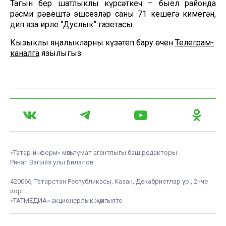
Тагын бер шатлыклы күрсәткеч – быел районда
рәсми рәвештә эшсезләр саны 71 кешегә кимегән,
дип яза җирле “Дуслык” газетасы.
Кызыклы яңалыкларны күзәтеп бару өчен
Телеграм-
каналга
язылыгыз
«Татар-информ» мәгълүмат агентлыгы баш редакторы
Ринат Вагыйз улы Билалов
420066, Татарстан Республикасы, Казан, Декабристлар ур., 2нче
йорт.
«ТАТМЕДИА» акционерлык җәмгыяте