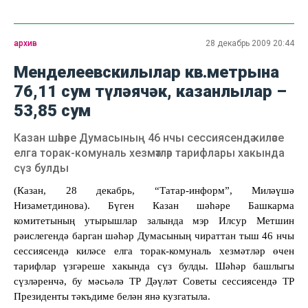
архив
28 декабрь 2009 20:44
Менделеевскилылар кв.метрына
76,11 сум түләячәк, казанлылар –
53,85 сум
Казан шәһәре Думасының 46 нчы сессиясендә киләсе
елга торак-комуналь хезмәтләр тарифлары хакында
сүз булды
(Казан, 28 декабр
ь
, “Татар-информ”, Миләүшә
Низаметдинова). Бүген Казан шәһәре Башкарма
комитетының утырышлар залында мэр Илсур Метшин
рәислегендә барган шәһәр Думасының чираттан тыш 46 нчы
сессиясендә киләсе елга торак-комуналь хезмәтләр өчен
тарифлар үзгәреше хакында сүз булды. Шәһәр башлыгы
сүзләренчә, бу мәсьәлә ТР Дәүләт Советы сессиясендә ТР
Президенты тәкъдиме белән янә кузгатыла.