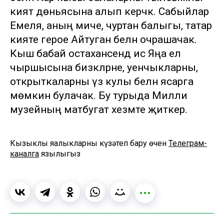
әкият дөньясына алып керәчәк. Сабыйлар
Емеля, аның миче, чуртан балыгы, татар
әкияте герое Айтуган белән очрашачак.
Кыш бабай остаханәсендә исә Яңа ел
чыршысына бизәкләрне, уенчыкларны,
открыткаларны үз кулы белән ясарга
мөмкин булачак. Бу турыда Милли
музейның матбугат хезмәте җиткерә.
Кызыклы яңалыкларны күзәтеп бару өчен
Телеграм-
каналга
язылыгыз