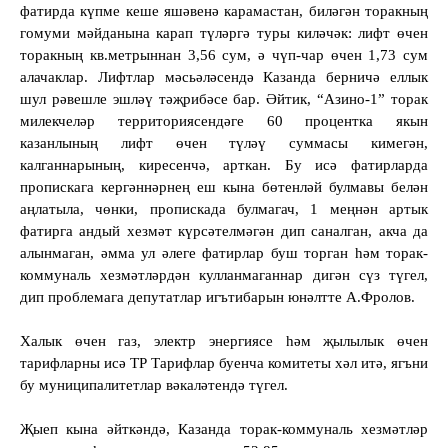
фатирда күпме кеше яшәвенә карамастан, биләгән торакның
гомуми мәйданына карап түләргә туры киләчәк: лифт өчен
торакның кв.метрыннан 3,56 сум, ә чүп-чар өчен 1,73 сум
алачаклар. Лифтлар мәсьәләсендә Казанда берничә еллык
шул рәвешле эшләү тәҗрибәсе бар. Әйтик, “Азино-
1”
торак
милекчеләр территориясендәге 60 процентка якын
казанлының лифт өчен түләү суммасы кимегән,
калганнарының, киресенчә, арткан. Бу исә фатирларда
пропискага кергәннәрнең еш кына бөтенләй булмавы белән
аңлатыла, чөнки, пропискада булмагач, 1 меңнән артык
фатирга андый хезмәт күрсәтелмәгән дип саналган, акча да
алынмаган, әмма ул әлеге фатирлар буш торган һәм торак-
коммуналь хезмәтләрдән кулланмаганнар дигән сүз түгел,
дип проблемага депутатлар игътибарын юнәлтте А.Фролов.
Халык өчен газ, электр энергиясе һәм җылылык өчен
тарифларны исә ТР Тарифлар буенча комитеты хәл итә, ягъни
бу муниципалитетлар вәкаләтендә түгел.
Җыеп кына әйткәндә, Казанда торак-коммуналь хезмәтләр