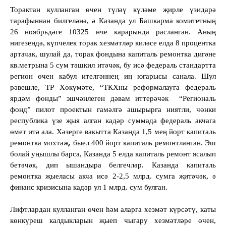
Торактан кулланган өчен түләү күләме җирле үзидарә
тарафыннан билгеләнә, ә Казанда ул Башкарма комитетның
26 ноябрьдәге 10325 нче карарында расланган. Аның
нигезендә, күпчелек торак хезмәтләр киләсе елда 8 процентка
артачак, шулай да, торак фондына капиталь ремонтка дигәне
кв.метрына 5 сум тәшкил итәчәк, бу исә федераль стандартта
регион өчен кабул ителгәннең иң югарысы санала. Шул
рәвешле, ТР Хөкүмәте, “ТКХны реформалауга федераль
ярдәм фонды” эшчәнлеген дәвам иттерәчәк
“Региональ
фонд” пилот проектын гамәлгә ашырырга ниятли, чөнки
республика үзе җыя алган кадәр суммада федераль акчага
өмет итә ала. Хәзерге вакытта Казанда 1,5 мең йорт капитал
ь
ремонтка мохтаҗ, быел 400 йорт капитал
ь
ремонтланган. Эш
болай уңышлы барса, Казанда 5 елда капитал
ь
ремонт ясалып
бетәчәк, дип ышандыра белгечләр. Казанда капиталь
ремонтка җыеласы акча исә 2-2,5 млрд. сумга җитәчәк, ә
финанс кризисына кадәр ул 1 млрд. сум булган.
Лифтлардан кулланган өчен һәм аларга хезмәт күрсәтү, каты
көнкүреш калдыкларын җыеп чыгару хезмәтләре өчен,