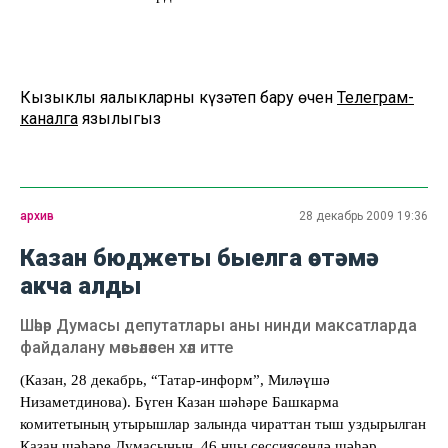
Кызыклы яңалыкларны күзәтеп бару өчен
Телеграм-
каналга
язылыгыз
архив
28 декабрь 2009 19:36
Казан бюджеты быелга өстәмә
акча алды
Шәһәр Думасы депутатлары аны нинди максатларда
файдалану мәсьәләсен хәл итте
(Казан, 28 декабр
ь
, “Татар-информ”, Миләүшә
Низаметдинова). Бүген Казан шәһәре Башкарма
комитетының утырышлар залында чираттан тыш уздырылган
Казан шәһәре Думасының
46 нчы сессиясендә шәһәр