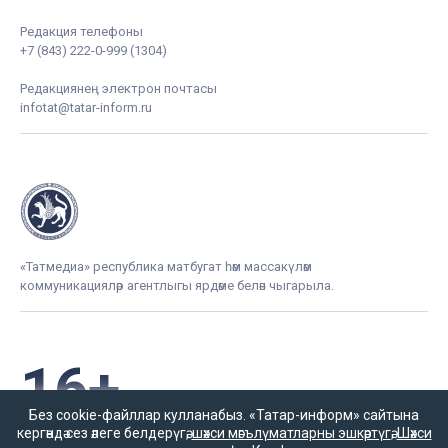
Редакция телефоны
+7 (843) 222-0-999 (1304)
Редакциянең электрон почтасы
infotat@tatar-inform.ru
«Татмедиа» республика матбугат һәм массакүләм
коммуникацияләр агентлыгы ярдәме белән чыгарыла.
16+
Без cookie-файллар кулланабыз. «Татар-информ» сайтына
кергәндә сез әлеге белдерүгә,
шәхси мәгълүматларны эшкәртүгә
,
Шәхси
Әлеге ресурста