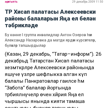
җәмгыять
29 декабрь 2009 11:50
ТР Хисап палатасы Алексеевски
районы балаларын Яңа ел белән
тәбрикләде
Бу көнне I группа инвалидлар Антон Озеров һәм
Александр Назаровка да матди ярдәм күрсәттеләр,
бүләкләр тапшырдылар
(Казан, 29 декабрь, “Татар–информ”). 26
декабрьдә Татарстан Хисап палатасы
хезмәткәрләре Алексеевски районында
яшәүче үзләре шефлыкка алган күп
балалы Панкратовлар гаиләсе һәм
“Забота” балалар йортында
тәрбияләнүчеләр өчен хәйрия Яңа ел
чыршысы янында әкияти тамаша