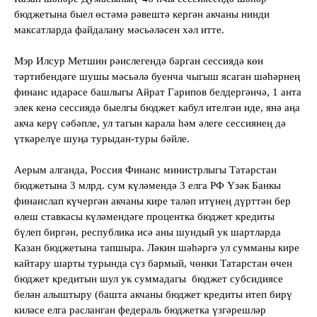
бюджетына быел өстәмә рәвештә кергән акчаны нинди
максатларда файдалану мәсьәләсен хәл итте.
Мэр Илсур Метшин рәислегендә барган сессиядә көн
тәртибендәге шушы мәсьәлә буенча чыгыш ясаган шәһәрнең
финанс идарәсе башлыгы Айрат Гарипов белдергәнчә, 1 анта
элек кенә сессиядә быелгы бюджет кабул ителгән иде, янә аңа
акча керү сәбәпле, ул тагын карала һәм әлеге сессиянең дә
үткәрелүе шуңа турыдан-туры бәйле.
Аерым алганда, Россия Финанс министрлыгы Татарстан
бюджетына 3 млрд. сум күләмендә 3 елга РФ Үзәк Банкы
финанслап күчергән акчаны кире таләп итүнең дүрттән бер
өлеш ставкасы күләмендәге процентка бюджет кредиты
бүлеп биргән, республика исә аны шундый ук шартларда
Казан бюджетына тапшыра. Ләкин шәһәргә ул сумманы кире
кайтару шарты турында сүз бармый, чөнки Татарстан өчен
бюджет кредитын шул ук суммадагы
бюджет субсидиясе
белән алыштыру (башта акчаны бюджет кредиты итеп бирү
киләсе елга расланган федераль бюджетка үзгәрешләр