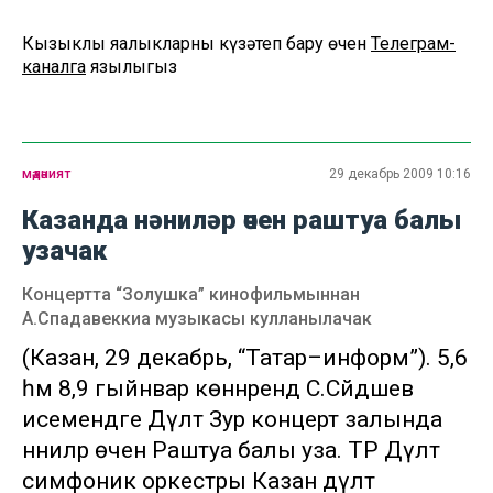
Кызыклы яңалыкларны күзәтеп бару өчен
Телеграм-
каналга
язылыгыз
мәдәният
29 декабрь 2009 10:16
Казанда нәниләр өчен раштуа балы
узачак
Концертта “Золушка” кинофильмыннан
А.Спадавеккиа музыкасы кулланылачак
(Казан, 29 декабрь, “Татар–информ”). 5,6
һәм 8,9 гыйнвар көннәрендә С.Сәйдәшев
исемендәге Дәүләт Зур концерт залында
нәниләр өчен Раштуа балы уза. ТР Дәүләт
симфоник оркестры Казан дәүләт