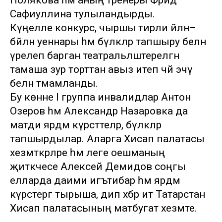
Полякова һәм аның тренеры Фәридә
Сафиуллина тулыландырды.
Күңелле конкурс, чыршы тирәли әйлән–
бәйлән уеннары һәм бүләкләр тапшыру белән
үрелеп барган театральләштерелгән
тамаша зур торттан авыз итеп чәй эчү
белән тәмамланды.
Бу көнне I группа инвалидлар Антон
Озеров һәм Александр Назаровка да
матди ярдәм күрсәттеләр, бүләкләр
тапшырдылар. Аларга Хисап палатасы
хезмәткәрләре һәм әлеге оешманың
җитәкчесе Алексей Демидов соңгы
елларда даими игътибар һәм ярдәм
күрсәтергә тырыша, дип хәбәр итә Татарстан
Хисап палатасының матбугат хезмәте.