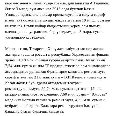
кертмәс өчен эшләнә) күздә тотыла, дип аңлатты А.Гарипов.
Әлеге 3 млрд. сум акча исә 2013 елда булачак Казан
Универсиадасы өчен юллар проектлауга һәм салуга сарыф
ителәчәк (киләсе елга шушы максатта тагын 10 млрд. сум алу
ниятләнә). Ягъни шәһәр бюджетының керем һәм чыгым
өлешләренә шул рәвешле бер үк күләмдә – 3 млрд. сум –
үзгәрешләр кертеләчәк.
Моннан тыш, Татарстан Хөкүмәте кабул иткән норматив
актларга ярашлы рәвештә, республика бюджетыннан финанс
ярдәм 61,18 млн. сумнан күбрәккә арттырыла. Бу акчаның
7,54 млн. сумга якыны ТР предприятиеләре һәм эшмәкәрләре
ассоциациясе урнашкан бүлмәләрне капиталь ремонтлауга
сарыф ителәчәк, 21,0 млн. сумы – В.И.Качалов исемендәге
Казан дәүләт Зур
драма акмадемия театрын
реконструкцияләүгә, 20,74 млн. сумнан артыгы – 12 нче
кызлар гимназиясе төзелешенә, 7,60 млн. сумы – “Юность”
мәдәният йортын капиталь ремонтлауга, 4,30 млн. сумнан
күбрәге – шәһәрнең Халыкара реконструкция һәм үсеш
банкына булган бурычны каплауга.