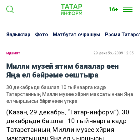
16+
Яңалыклар
Фото
Матбугат очрашуы
Рәсми Татарс
мәдәният
29 декабрь 2009 12:05
Милли музей ятим балалар өчен
Яңа ел бәйрәме оештыра
30 декабрьдән башлап 10 гыйнварга кадәр
Татарстанның Милли музее хәйрия максатыннан Яңа
ел чыршысы бәйрәмнәрен үткәрә
(Казан, 29 декабрь, “Татар-информ”). 30
декабрьдән башлап 10 гыйнварга кадәр
Татарстанның Милли музее хәйрия
максатыннан Яңа ел чыршысы