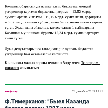
Боларның барысын да исәпкә алып, бюджетка мондый
үзгәрешләр кертелә: бюджетның кереме – 13,52 млрд.
сумнан артык, чыгымы – 19,15 млрд. сумга якын, дефициты
– 5,62 млрд. сумнан күбрәк, әмма билгеләнгән чикне узарлык
түгел. Җыеп кына әйткәндә, киләсе елның 1 гыйнварына
Казанның муниципаль бурычы 12,24 млрд. сумнан артырга
тиеш түгел.
Дума депутатлары исә тәкъдимнәрне хуплап, бюджетка
үзгәрешләр һәм өстәмәләрне кабул итте.
Кызыклы яңалыкларны күзәтеп бару өчен
Телеграм-
каналга
язылыгыз
хәвеф-хәтәр
28 декабрь 2009 19:27
Ф.Тимерханов: “Быел Казанда