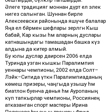
оештырды, бүләкләр тапшырды.
Әлеге традициягә моннан дүрт ел элек
нигез салынган. Шуннан бирле
Алексеевски районында яшәүче балалар
Яңа ел бәйрәмен шефлары әзерләгән Кыш
бабай, Кар кызы һәм аларның дуслары
катнашындагы тамашадан башка күз
алдына да китерә алмый.
Бу юлы дуслар даирәсен 2006 елда
Туринда узган кышкы Паралимпия
уеннары чемпионы, 2002 елда Солт–
Лэйк–Ситида үткән Паралимпиаданың
көмеш призеры, чаңгыда узышу һәм
биатлон буенча дөнья һәм Ауропаның
күп тапкырлар чемпионы, Россиянең
атказанган спорт мастеры Ирина