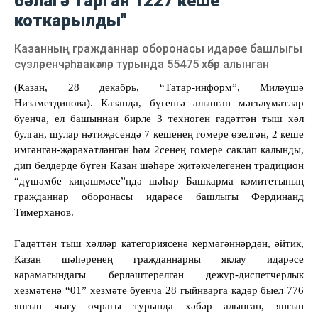
бәлагә тарган 1227 кеше
коткарылды"
Казанның гражданнар оборонасы идарәсе башлыгы
сүзләренчә, һәлакәтләр турында 55475 хәбәр алынган
(Казан, 28 декабр
ь
, “Татар-информ”, Миләүшә
Низаметдинова). Казанда, бүгенгә алынган мәгълүматлар
буенча, ел башыннан бирле 3 техноген гадәттән тыш хәл
булган, шулар нәтиҗәсендә 7 кешенең гомере өзелгән, 2 кеше
имгәнгән-җәрәхәтләнгән һәм 2сенең гомере саклап калынды,
дип белдерде бүген Казан шәһәре җитәкчелегенең традицион
“дүшәмбе киңәшмәсе”ндә шәһәр Башкарма комитетының
гражданнар оборонасы идарәсе башлыгы Фердинанд
Тимерханов.
Гадәттән тыш хәлләр категориясенә кермәгәннәрдән, әйтик,
Казан шәһәренең гражданнарны яклау идарәсе
карамагындагы берләштерелгән дежур-диспетчерлык
хезмәтенә “
01”
хезмәте буенча 28 гыйнварга кадәр быел 776
янгын чыгу очрагы турында хәбәр алынган, янгын