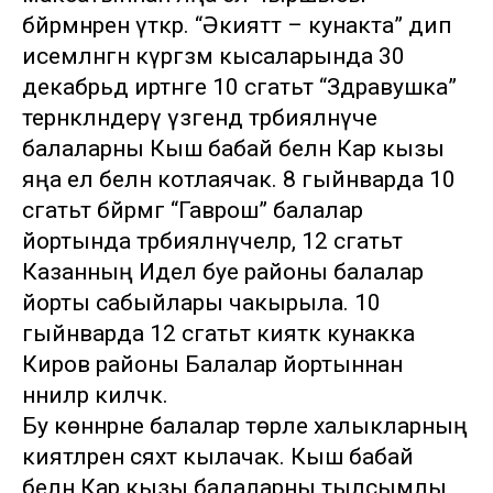
бәйрәмнәрен үткәрә. “Әкияттә – кунакта” дип
исемләнгән күргәзмә кысаларында 30
декабрьдә иртәнге 10 сәгатьтә “Здравушка”
тернәкләндерү үзәгендә тәрбияләнүче
балаларны Кыш бабай белән Кар кызы
яңа ел белән котлаячак. 8 гыйнварда 10
сәгатьтә бәйрәмгә “Гаврош” балалар
йортында тәрбияләнүчеләр, 12 сәгатьтә
Казанның Идел буе районы балалар
йорты сабыйлары чакырыла. 10
гыйнварда 12 сәгатьтә әкияткә кунакка
Киров районы Балалар йортыннан
нәниләр киләчәк.
Бу көннәрне балалар төрле халыкларның
әкиятләренә сәяхәт кылачак. Кыш бабай
белән Кар кызы балаларны тылсымлы