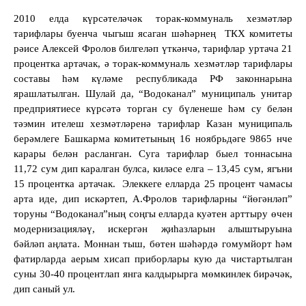
2010 елда күрсәтеләчәк торак-коммуналь хезмәтләр
тарифлары буенча чыгыш ясаган шәһәрнең
ТКХ комитеты
рәисе Алексей Фролов билгеләп үткәнчә, тарифлар уртача 21
процентка артачак, ә торак-коммуналь хезмәтләр тарифлары
составы һәм күләме республикада РФ законнарына
ярашлатылган. Шулай да, “Водоканал” муниципаль унитар
предприятиесе күрсәтә торган су бүленеше һәм су белән
тәэмин ителеш хезмәтләренә тарифлар Казан муниципаль
берәмлеге Башкарма комитетының 16 ноябрьдәге 9865 нче
карары белән расланган. Суга тарифлар быел тоннасына
11,72 сум дип каралган булса, киләсе елга – 13,45 сум, ягъни
15 процентка артачак.
Элеккеге елларда 25 процент чамасы
арта иде, дип искәртеп, А.Фролов тарифларны “йөгәнләп”
торуны “Водоканал”ның соңгы елларда куәтен арттыру өчен
модернизацияләү, искергән җиһазларын алыштыруына
бәйләп аңлата. Моннан тыш, бөтен шәһәрдә гомумйорт һәм
фатирларда аерым хисап приборлары кую да чистартылган
суны 30-40 процентлап янга калдырырга мөмкинлек бирәчәк,
дип саный ул.