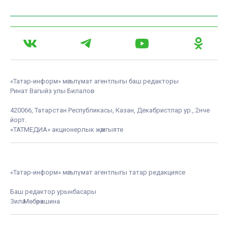
«Татар-информ» мәгълүмат агентлыгы баш редакторы
Ринат Вагыйз улы Билалов
420066, Татарстан Республикасы, Казан, Декабристлар ур., 2нче
йорт.
«ТАТМЕДИА» акционерлык җәмгыяте
«Татар-информ» мәгълүмат агентлыгы татар редакциясе
Баш редактор урынбасары
Зилә Мөбәрәкшина