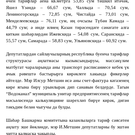
өчен тарифлар аена кв.метрга 53,85 сум тәшкил итәчәк,
Яшел Үзәндә – 66,67 сум, Чаллыда – 70,54 сум,
Лениногорскида – 72,85 сум, Чистайда – 73,01 сум,
Менделеевскида – 76,11 сум, иң очсызы Түбән Камада –
44,79 сум; ә инде илнең Казан тирәсендәге сәнәгате алга
киткән шәһәрләрдән Ижевскида – 54,08 сум, Саранскида –
55,57 сум, Самарада – 58,83 сум, Ульяновскида – 60,92 сум.
Депутатлардан сайлаучыларның республика буенча тарифлар
структурасы аңлатмасы кызыксындыруы, массакүләм
матбугат чараларында аны транспорт расписаниесе кебек үк
ачык рәвештә бастырырга кирәклеге хакында фикерләр
әйтелде. Мэр Илсур Метшин исә аны счет-фактура кәгазенең
кире ягына бирү урынлырак дип санавын белдерде. Тагын
“Водоканал” муниципаль унитар предприятиесенең тарифлар
мәсьәләсендә калькуляцияне шәрехләп бирүе кирәк, дигән
тәкъдим белән чыгучы да булды.
Шәһәр Башкарма комитетына казанлыларга тариф сәясәтен
аңлату эше йөкләнде, мэр И.Метшин депутатларны бу эштән
читтә калмаска чакырды.