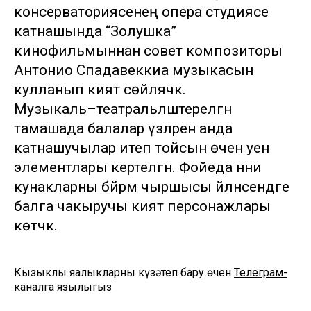
консерваториясенең опера студиясе
катнашында “Золушка”
кинофильмыннан совет композиторы
Антонио Спадавеккиа музыкасын
кулланып әкият сөйләячәк.
Музыкаль–театральләштерелгән
тамашада балалар үзләрен анда
катнашучылар итеп тойсын өчен уен
элементлары кертелгән. Фойеда нәни
кунакларны бәйрәм чыршысы әйләнәсендәге
балга чакыручы әкият персонажлары
көтәчәк.
Кызыклы яңалыкларны күзәтеп бару өчен
Телеграм-
каналга
язылыгыз