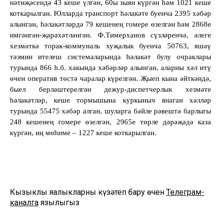
нәтиҗәсендә 43 кеше үлгән, 60ы зыян күргән һәм 1021 кеше
коткарылган. Юлларда транспорт һәлакәте буенча 2395 хәбәр
алынган, һәлакәтләрдә 79 кешенең гомере өзелгән һәм 2868е
имгәнгән-җәрәхәтләнгән. Ф.Тимерханов сүзләренчә, әлеге
хезмәткә торак-коммуналь хуҗалык буенча 50763, яшәү
тәэмин ителеш системаларында һәлакәт булу очраклары
турында 866 һ.б. хакында хәбәрләр алынган, аларны хәл итү
өчен оператив төстә чаралар күрелгән. Җыеп кына әйткәндә,
быел берләштерелгән дежур-диспетчерлык хезмәте
һәлакәтләр, кеше тормышына куркыныч янаган хәлләр
турында 55475 хәбәр алган, шуларга бәйле рәвештә барлыгы
248 кешенең гомере өзелгән, 2965е төрле дәрәҗәдә каза
күргән, иң мөһиме – 1227 кеше коткарылган.
Кызыклы яңалыкларны күзәтеп бару өчен
Телеграм-
каналга
язылыгыз