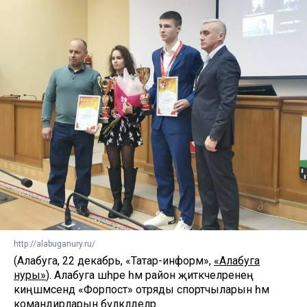
http://alabuganury.ru/
(Алабуга, 22 декабрь, «Татар-информ»,
«Алабуга
нуры»
). Алабуга шәһәре һәм район җитәкчеләренең
киңәшмәсендә «Форпост» отряды спортчыларын һәм
командирларын бүләкләделәр.