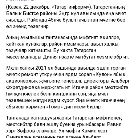
(Казан, 22 декабрь, «Татар-информ»). Татарстанның
Балык Бистәсе районы Зәңгәр күл авылында яңа мәчет
ачылды. Районда 45нче булып ачылган мәчетне бер
ел эчендә төзегәннәр.
Аның ачылышы тантанасында мөфтият вәкилләре,
кайткан кунаклар, район имамнары, авыл халкы,
төзүчеләр катнашты. Бу хакта Татарстан
мөселманнары Диния нәзарәте
матбугат хезмәте
хәбәр итә.
Мәхәллә халкы 2021 ел башында авылда эшләп торган
мәчеткә ремонт үткәрү өчен ярдәм сорап «Кулон» ябык
акционерлык җәмгыяте генераль директоры Альберт
Фәхретдиновка мөрәҗәгать итә. Иганәче район мөхтәсибәте
һәм җитәкчелек белән киңәшкәннән соң, яңа мәчет
төзелешенә матди ярдәм күрсәтә. Яңа мәчеткә иганәченең
абыйсы хөрмәтенә «Гомәр» дип исем бирәләр.
Тантанада катнашучыларны Татарстан мөфтиенең
мөхтәсибәтләр белән эшләү буенча урынбасары Равил
хәзрәт Зөфәров сәламләде. Ул мөфти Камил хәзрәт
Сәмигуллин исеменнән төп иганәче Альберт