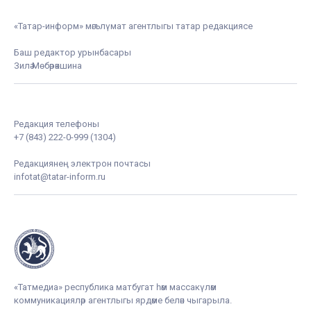
«Татар-информ» мәгълүмат агентлыгы татар редакциясе
Баш редактор урынбасары
Зилә Мөбәрәкшина
Редакция телефоны
+7 (843) 222-0-999 (1304)
Редакциянең электрон почтасы
infotat@tatar-inform.ru
«Татмедиа» республика матбугат һәм массакүләм
коммуникацияләр агентлыгы ярдәме белән чыгарыла.