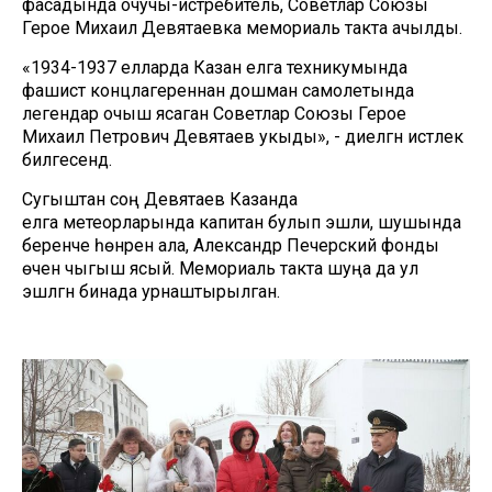
фасадында очучы-истребитель, Советлар Союзы
Герое Михаил Девятаевка мемориаль такта ачылды.
«1934-1937 елларда Казан елга техникумында
фашист концлагереннан дошман самолетында
легендар очыш ясаган Советлар Союзы Герое
Михаил Петрович Девятаев укыды», - диелгән истәлек
билгесендә.
Сугыштан соң Девятаев Казанда
елга метеорларында капитан булып эшли, шушында
беренче һөнәрен ала, Александр Печерский фонды
өчен чыгыш ясый. Мемориаль такта шуңа да ул
эшләгән бинада урнаштырылган.