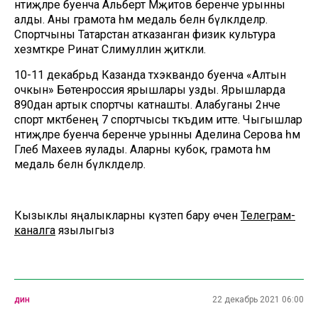
нәтиҗәләре буенча Альберт Мәҗитов беренче урынны
алды. Аны грамота һәм медаль белән бүләкләделәр.
Спортчыны Татарстан атказанган физик культура
хезмәткәре Ринат Сәлимуллин җитәкли.
10-11 декабрьдә Казанда тхэквандо буенча «Алтын
очкын» Бөтенроссия ярышлары узды. Ярышларда
890дан артык спортчы катнашты. Алабуганы 2нче
спорт мәктәбенең 7 спортчысы тәкъдим итте. Чыгышлар
нәтиҗәләре буенча беренче урынны Аделина Серова һәм
Глеб Махеев яулады. Аларны кубок, грамота һәм
медаль белән бүләкләделәр.
Кызыклы яңалыкларны күзәтеп бару өчен
Телеграм-
каналга
язылыгыз
дин
22 декабрь 2021 06:00