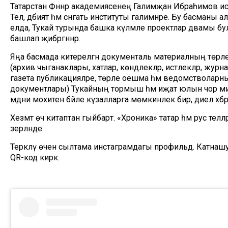
Татарстан Фәннәр академиясенең Галимҗан Ибраһимов и
Тел, әдәбият һәм сәнгать институты галимнәре. Бу басманы а
елда, Тукай турында башка күләмле проектлар дәвамы бу
башлап җибәргәннәр.
Яңа басмада китерелгән документаль материалның төрл
(архив чыганаклары, хатлар, көндәлекләр, истәлекләр, журна
газета публикацияләре, төрле оешма һәм ведомстволарн
документлары) Тукайның тормыш һәм иҗат юлын чор м
мәдәни мохитенә бәйле күзалларга мөмкинлек бирә, диелә хәбәрд
Хезмәт өч китаптан гыйбарәт. «Хроника» татар һәм рус теллә
әзерләнде.
Теркәлү өчен сылтама инстаграмдагы профильдә. Катнаш
QR-код кирәк.