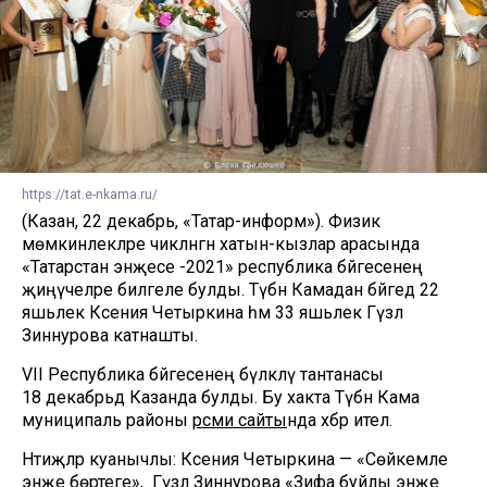
https://tat.e-nkama.ru/
(Казан, 22 декабрь, «Татар-информ»). Физик
мөмкинлекләре чикләнгән хатын-кызлар арасында
«Татарстан энҗесе -2021» республика бәйгесенең
җиңүчеләре билгеле булды. Түбән Камадан бәйгедә 22
яшьлек Ксения Четыркина һәм 33 яшьлек Гүзәл
Зиннурова катнашты.
VII Республика бәйгесенең бүләкләү тантанасы
18 декабрьдә Казанда булды. Бу хакта Түбән Кама
муниципаль районы
рәсми сайты
нда хәбәр ителә.
Нәтиҗәләр куанычлы: Ксения Четыркина — «Сөйкемле
энҗе бөртеге», ә Гүзәл Зиннурова «Зифа буйлы энҗе