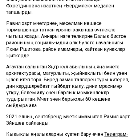
Фәхретдиновка нәзарәтнең «Бердәмлек» медален
тапшырды.
Равил хәзрәт мәчетләрнең мөселман кешесе
тормышында тоткан урыны хакында эчтәлекле
чыгыш ясады. Аннары изге теләкләрне Балык бистәсе
районының социаль-мәдәни өлкә бүлеге начальнигы
Рәхимә Рәшитова, район имамнары, кайткан кунаклар
җиткерде.
Агачтан салынган Зәңгәр күл авылының яңа мәчете
архитектурасы, матурлыгы, җыйнаклыгы белән үзенә
җәлеп итеп тора. Биредә заман таләпләренә туры китереп,
дин кардәшләребезгә гыйбадәт кылу, дини мәрасимнәр
үткәрү, белем алу өчен барлык мөмкинлекләр
тудырылган. Мәчет эченә берьюлы 60 кешене
сыйдыра ала.
2021 елның сентябрендә мәчеткә имам итеп Рамил хәзрәт
Зәйнәшев сайланды.
Кызыклы яңалыкларны күзәтеп бару өчен
Телеграм-