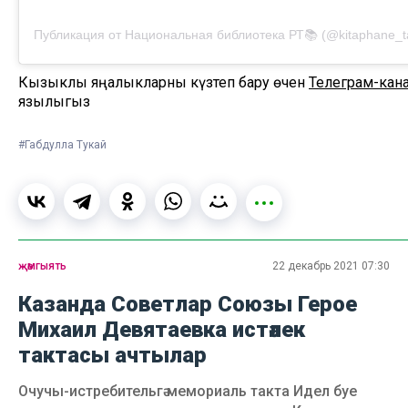
Публикация от Национальная библиотека РТ📚 (@kitaphane_ta
Кызыклы яңалыкларны күзәтеп бару өчен
Телеграм-кан
язылыгыз
#Габдулла Тукай
җәмгыять
22 декабрь 2021 07:30
Казанда Советлар Союзы Герое
Михаил Девятаевка истәлек
тактасы ачтылар
Очучы-истребительгә мемориаль такта Идел буе