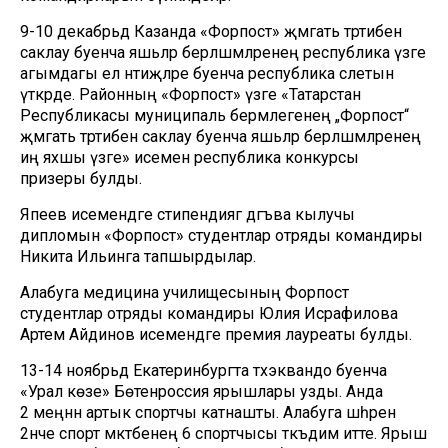
9-10 декабрьдә Казанда «Форпост» җәмәгать тәртибен
саклау буенча яшьләр берләшмәләренең республика үзәге
агымдагы ел нәтиҗәләре буенча республика слетын
үткәрде. Районның «Форпост» үзәге «Татарстан
Республикасы муниципаль берәмлегенең „Форпост“
җәмәгать тәртибен саклау буенча яшьләр берләшмәләренең
иң яхшы үзәге» исеменә республика конкурсы
призеры булды.
Япеев исемендәге стипендиягә дәгъва кылучы
дипломын «Форпост» студентлар отряды командиры
Никита Ильинга тапшырдылар.
Алабуга медицина училищесының Форпост
студентлар отряды командиры Юлия Исрафилова
Артем Айдинов исемендәге премия лауреаты булды.
13-14 ноябрьдә Екатеринбургта тхэквандо буенча
«Урал көзе» Бөтенроссия ярышлары узды. Анда
2 меңнән артык спортчы катнашты. Алабуга шәһәрен
2нче спорт мәктәбенең 6 спортчысы тәкъдим итте. Ярыш