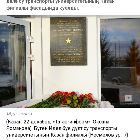
дәүләт су транспорты университетының Казан
филиалы фасадында куелды.
Абдул Фархан
(Казан, 22 декабрь, «Татар-информ», Оксана
Романова). Бүген Идел буе дәүләт су транспорты
университетының Казан филиалы (Несмелов ур., 7)