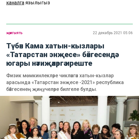
каналга
язылыгыз
җәмгыять
22 декабрь 2021 05:06
Түбән Кама хатын-кызлары
«Татарстан энҗесе» бәйгесендә
югары нәтиҗәләргә иреште
Физик мөмкинлекләре чикләнгән хатын-кызлар
арасында «Татарстан энҗесе -2021» республика
бәйгесенең җиңүчеләре билгеле булды.