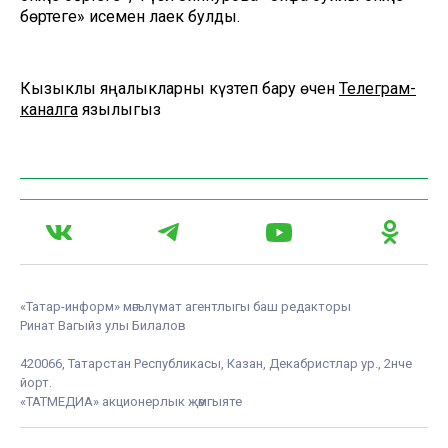
бөртеге» исеменә лаек булды.
Кызыклы яңалыкларны күзәтеп бару өчен
Телеграм-
каналга
язылыгыз
«Татар-информ» мәгълүмат агентлыгы баш редакторы
Ринат Вагыйз улы Билалов
420066, Татарстан Республикасы, Казан, Декабристлар ур., 2нче
йорт.
«ТАТМЕДИА» акционерлык җәмгыяте