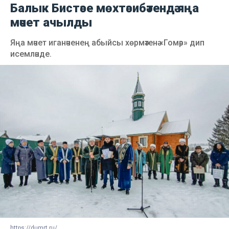
Балык Бистәсе мөхтәсибәтендә яңа
мәчет ачылды
Яңа мәчет иганәченең абыйсы хөрмәтенә «Гомәр» дип
исемләнде.
https://dumrt.ru/