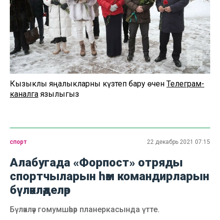
Кызыклы яңалыкларны күзәтеп бару өчен
Телеграм-
каналга
язылыгыз
спорт
22 декабрь 2021 07:15
Алабугада «Форпост» отряды
спортчыларын һәм командирларын
бүләкләделәр
Бүләкләү гомумшәһәр планеркасында үтте.