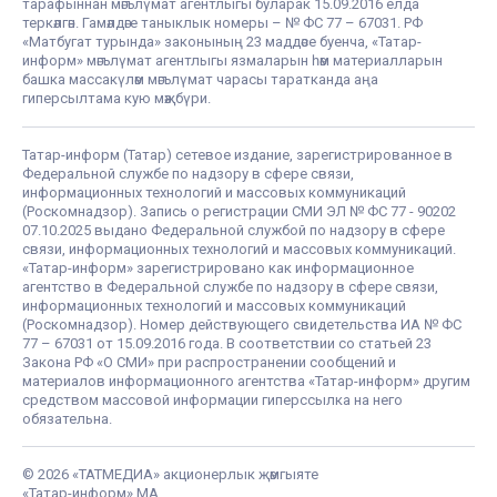
тарафыннан мәгълүмат агентлыгы буларак 15.09.2016 елда
теркәлгән. Гамәлдәге таныклык номеры – № ФС 77 – 67031. РФ
«Матбугат турында» законының 23 маддәсе буенча, «Татар-
информ» мәгълүмат агентлыгы язмаларын һәм материалларын
башка массакүләм мәгълүмат чарасы таратканда аңа
гиперсылтама кую мәҗбүри.
Татар-информ (Татар) сетевое издание, зарегистрированное в
Федеральной службе по надзору в сфере связи,
информационных технологий и массовых коммуникаций
(Роскомнадзор). Запись о регистрации СМИ ЭЛ № ФС 77 - 90202
07.10.2025 выдано Федеральной службой по надзору в сфере
связи, информационных технологий и массовых коммуникаций.
«Татар-информ» зарегистрировано как информационное
агентство в Федеральной службе по надзору в сфере связи,
информационных технологий и массовых коммуникаций
(Роскомнадзор). Номер действующего свидетельства ИА № ФС
77 – 67031 от 15.09.2016 года. В соответствии со статьей 23
Закона РФ «О СМИ» при распространении сообщений и
материалов информационного агентства «Татар-информ» другим
средством массовой информации гиперссылка на него
обязательна.
© 2026 «ТАТМЕДИА» акционерлык җәмгыяте
«Татар-информ» МА