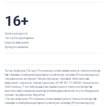
16+
Әлеге ресурста
16+ категорияләренә
керүче мәгълүмат
булырга мөмкин.
Татар-информ (Татар) Россиянең элемтә, мәгълүмати технологияләр
һәм гаммәви коммуникацияләрне күзәтчелек хезмәте (Роскомнадзор)
тарафыннан интернет басма буларак теркәлгән. Массакүләм
мәгълүмат чарасын теркәү турында ЭЛ № ФС 77-90202 таныклыгы
2025 елның 7 октябрендә элемтә, мәгълүмати технологияләр һәм
массакүләм коммуникацияләр өлкәсендә күзәтчелек итүче Федераль
хезмәт тарафыннан бирелгән.
«Татар-информ» Россиянең элемтә, мәгълүмати технологияләр һәм
гаммәви коммуникацияләрне күзәтчелек хезмәте (Роскомнадзор)