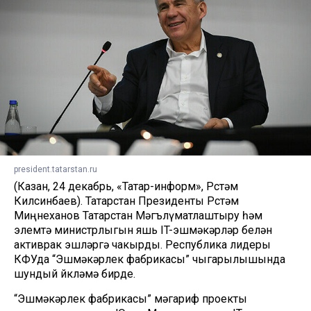
president.tatarstan.ru
(Казан, 24 декабрь, «Татар-информ», Рөстәм
Килсинбаев). Татарстан Президенты Рөстәм
Миңнеханов Татарстан Мәгълүматлаштыру һәм
элемтә министрлыгын яшь IT-эшмәкәрләр белән
активрак эшләргә чакырды. Республика лидеры
КФУда “Эшмәкәрлек фабрикасы” чыгарылышында
шундый йөкләмә бирде.
“Эшмәкәрлек фабрикасы” мәгариф проекты