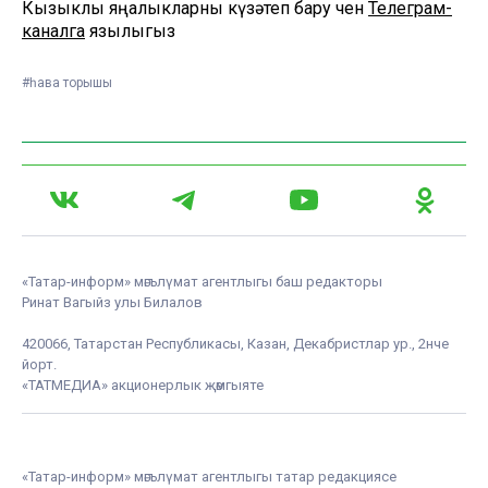
Кызыклы яңалыкларны күзәтеп бару өчен
Телеграм-
каналга
язылыгыз
#һава торышы
«Татар-информ» мәгълүмат агентлыгы баш редакторы
Ринат Вагыйз улы Билалов
420066, Татарстан Республикасы, Казан, Декабристлар ур., 2нче
йорт.
«ТАТМЕДИА» акционерлык җәмгыяте
«Татар-информ» мәгълүмат агентлыгы татар редакциясе