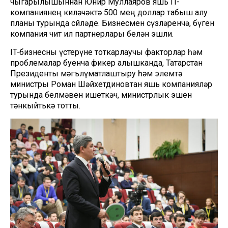
чыгарылышыннан Юнир Муллаяров яшь IT-
компаниянең киләчәктә 500 мең доллар табыш алу
планы турында сөйләде. Бизнесмен сүзләренчә, бүген
компания чит ил партнерлары белән эшли.
IT-бизнесны үстерүне тоткарлаучы факторлар һәм
проблемалар буенча фикер алышканда, Татарстан
Президенты мәгълүматлаштыру һәм элемтә
министры Роман Шәйхетдиновтан яшь компанияләр
турында белмәвен ишеткәч, министрлык эшен
тәнкыйтькә тотты.