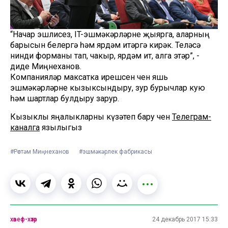
“Начар эшлисез, IT-эшмәкәрләрне җыярга, аларның
барысын белергә һәм ярдәм итәргә кирәк. Теләсә
нинди форманы тап, чакыр, ярдәм ит, алга этәр”, -
диде Миңнеханов.
Компанияләр максатка ирешсен өчен яшь
эшмәкәрләрне кызыксындыру, зур бурычлар кую
һәм шартлар булдыру зарур.
Кызыклы яңалыкларны күзәтеп бару өчен
Телеграм-
каналга
язылыгыз
#Рөстәм Миңнеханов
#эшмәкәрлек фабрикасы
хәвеф-хәтәр
24 декабрь 2017 15:33