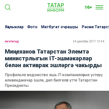
16+
Яңалыклар
Фото
Матбугат очрашуы
Рәсми Татарс
икътисад
24 декабрь 2017 15:54
Миңнеханов Татарстан Элемтә
министрлыгын IT-эшмәкәрләр
белән активрак эшләргә чакырды
Профильле ведомство яшь IT-компанияләрне үстерү
өлкәсендә начар эшли, дип билгеләп үтте Татарстан
Президенты.