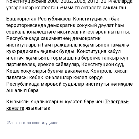
Конституциясенә 2000, 2002, 2006, 2012, 2014 елларда
үзгәрешләр кертелгән. Әмма төп эчтәлеге сакланган.
Башкортстан Республикасы Конституциясе төбәк
территориясендә демократик хокукый дәүләт һәм
социаль юнәлештәге икътисад нигезләрен ныгытты.
Республикада хакимиятнең демократик
институтларын һәм гражданлык җәмгыятен гамәлгә
кую радикаль яңалык булды. Конституция кабул
ителгәч, җәмгыять тормышына беренче тапкыр күп
партиялелек, ирекле сайлаулар, Конституцион суд,
Кеше хокуклары буенча вәкаләтле, Контроль-хисап
палатасы кебек юнәлешләр килеп керде.
Республикада мировой судьялар институты нәтиҗәле
эш алып бара.
Кызыклы яңалыкларны күзәтеп бару өчен
Телеграм-
каналга
язылыгыз
#Башкортстан конституциясе