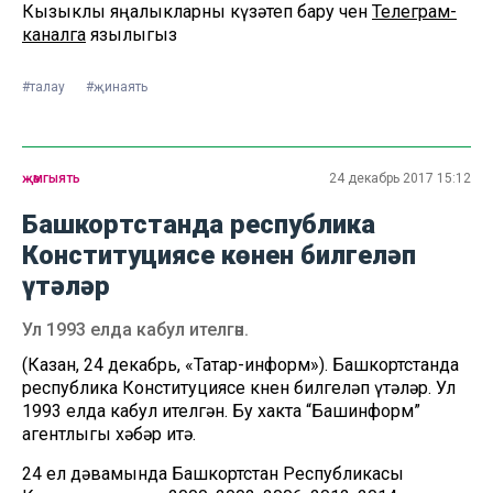
Кызыклы яңалыкларны күзәтеп бару өчен
Телеграм-
каналга
язылыгыз
#талау
#җинаять
җәмгыять
24 декабрь 2017 15:12
Башкортстанда республика
Конституциясе көнен билгеләп
үтәләр
Ул 1993 елда кабул ителгән.
(Казан, 24 декабрь, «Татар-информ»). Башкортстанда
республика Конституциясе көнен билгеләп үтәләр. Ул
1993 елда кабул ителгән. Бу хакта “Башинформ”
агентлыгы хәбәр итә.
24 ел дәвамында Башкортстан Республикасы