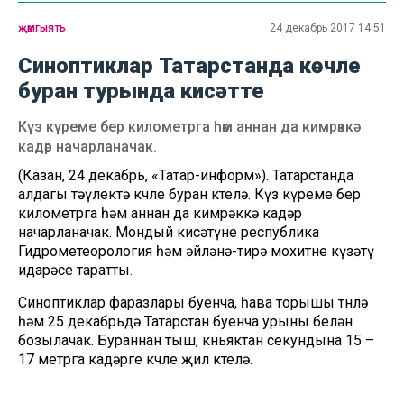
җәмгыять
24 декабрь 2017 14:51
Синоптиклар Татарстанда көчле
буран турында кисәтте
Күз күреме бер километрга һәм аннан да кимрәккә
кадәр начарланачак.
(Казан, 24 декабрь, «Татар-информ»). Татарстанда
алдагы тәүлектә көчле буран көтелә. Күз күреме бер
километрга һәм аннан да кимрәккә кадәр
начарланачак. Мондый кисәтүне республика
Гидрометеорология һәм әйләнә-тирә мохитне күзәтү
идарәсе таратты.
Синоптиклар фаразлары буенча, һава торышы төнлә
һәм 25 декабрьдә Татарстан буенча урыны белән
бозылачак. Бураннан тыш, көньяктан секундына 15 –
17 метрга кадәрге көчле җил көтелә.