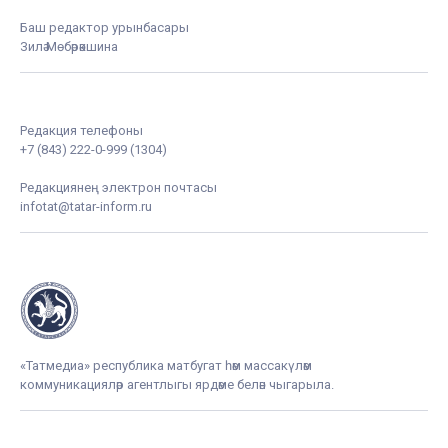
Баш редактор урынбасары
Зилә Мөбәрәкшина
Редакция телефоны
+7 (843) 222-0-999 (1304)
Редакциянең электрон почтасы
infotat@tatar-inform.ru
«Татмедиа» республика матбугат һәм массакүләм
коммуникацияләр агентлыгы ярдәме белән чыгарыла.