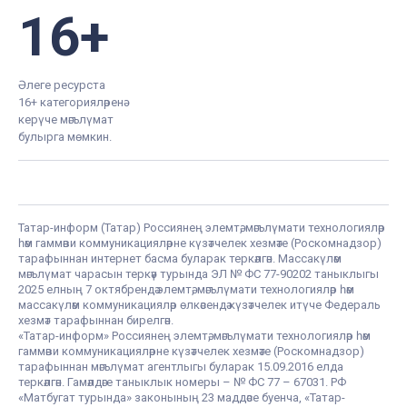
16+
Әлеге ресурста
16+ категорияләренә
керүче мәгълүмат
булырга мөмкин.
Татар-информ (Татар) Россиянең элемтә, мәгълүмати технологияләр
һәм гаммәви коммуникацияләрне күзәтчелек хезмәте (Роскомнадзор)
тарафыннан интернет басма буларак теркәлгән. Массакүләм
мәгълүмат чарасын теркәү турында ЭЛ № ФС 77-90202 таныклыгы
2025 елның 7 октябрендә элемтә, мәгълүмати технологияләр һәм
массакүләм коммуникацияләр өлкәсендә күзәтчелек итүче Федераль
хезмәт тарафыннан бирелгән.
«Татар-информ» Россиянең элемтә, мәгълүмати технологияләр һәм
гаммәви коммуникацияләрне күзәтчелек хезмәте (Роскомнадзор)
тарафыннан мәгълүмат агентлыгы буларак 15.09.2016 елда
теркәлгән. Гамәлдәге таныклык номеры – № ФС 77 – 67031. РФ
«Матбугат турында» законының 23 маддәсе буенча, «Татар-