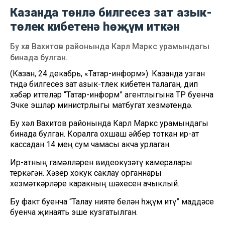
Казанда төнлә билгесез зат азык-
төлек кибетенә һөҗүм иткән
Бу хәл Вахитов районында Карл Маркс урамындагы
бинада булган.
(Казан, 24 декабрь, «Татар-информ»). Казанда узган
төндә билгесез зат азык-төлек кибетен талаган, дип
хәбәр иттеләр “Татар-информ” агентлыгына ТР буенча
Эчке эшләр министрлыгы матбугат хезмәтендә.
Бу хәл Вахитов районында Карл Маркс урамындагы
бинада булган. Коралга охшаш әйбер тоткан ир-ат
кассадан 14 мең сум чамасы акча урлаган.
Ир-атның гамәлләрен видеокүзәтү камералары
теркәгән. Хәзер хокук саклау органнары
хезмәткәрләре каракның шәхесен ачыклый.
Бу факт буенча “Талау нияте белән һөҗүм итү” маддәсе
буенча җинаять эше кузгатылган.