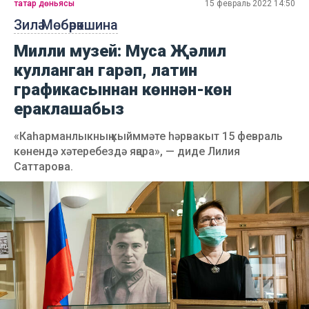
татар дөньясы
15 февраль 2022 14:50
Зилә Мөбәрәкшина
Милли музей: Муса Җәлил
кулланган гарәп, латин
графикасыннан көннән-көн
ераклашабыз
«Каһарманлыкның кыйммәте һәрвакыт 15 февраль
көнендә хәтеребездә яңара», — диде Лилия
Саттарова.