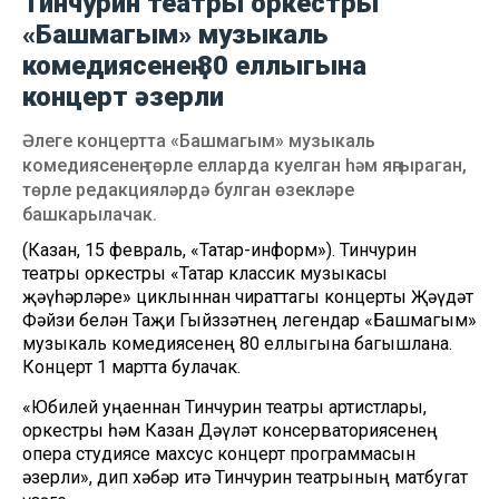
Тинчурин театры оркестры
«Башмагым» музыкаль
комедиясенең 80 еллыгына
концерт әзерли
Әлеге концертта «Башмагым» музыкаль
комедиясенең төрле елларда куелган һәм яңгыраган,
төрле редакцияләрдә булган өзекләре
башкарылачак.
(Казан, 15 февраль, «Татар-информ»). Тинчурин
театры оркестры «Татар классик музыкасы
җәүһәрләре» циклыннан чираттагы концерты Җәүдәт
Фәйзи белән Таҗи Гыйззәтнең легендар «Башмагым»
музыкаль комедиясенең 80 еллыгына багышлана.
Концерт 1 мартта булачак.
«Юбилей уңаеннан Тинчурин театры артистлары,
оркестры һәм Казан Дәүләт консерваториясенең
опера студиясе махсус концерт программасын
әзерли», дип хәбәр итә Тинчурин театрының матбугат