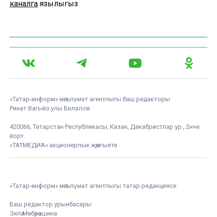
каналга
язылыгыз
«Татар-информ» мәгълүмат агентлыгы баш редакторы
Ринат Вагыйз улы Билалов
420066, Татарстан Республикасы, Казан, Декабристлар ур., 2нче
йорт.
«ТАТМЕДИА» акционерлык җәмгыяте
«Татар-информ» мәгълүмат агентлыгы татар редакциясе
Баш редактор урынбасары
Зилә Мөбәрәкшина