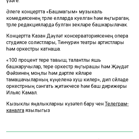
үзәге.
Әлеге концертта «Башмагым» музыкаль
комедиясенең төрле елларда куелган һәм яңгыраган,
төрле редакцияләрдә булган өзекләре башкарылачак.
Концертта Казан Дәүләт консерваториясенең опера
студиясе солистлары, Тинчурин театры артистлары
һәм оркестры катнаша.
«100 процент тере тавыш, талантлы яшь
башкаручылар, тере оркестр яңгырашы һәм Җәүдәт
Фәйзинең моңлы һәм дәртле көйләре
тамашачыларның күңеленә хуш килер», дип сөйләде
оркестрның сәнгать җитәкчесе һәм баш дирижеры
Ильяс Камал.
Кызыклы яңалыкларны күзәтеп бару өчен
Телеграм-
каналга
язылыгыз