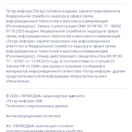
Татар-информ (Татар) сетевое издание, зарегистрированное в
Федеральной службе по надзору в сфере связи,
информационных технологий и массовых коммуникаций
(Роскомнадзор). Запись о регистрации СМИ ЭЛ № ФС 77 - 90202
07.10.2025 выдано Федеральной службой по надзору в сфере
связи, информационных технологий и массовых коммуникаций.
«Татар-информ» зарегистрировано как информационное
агентство в Федеральной службе по надзору в сфере связи,
информационных технологий и массовых коммуникаций
(Роскомнадзор). Номер действующего свидетельства ИА № ФС
77 – 67031 от 15.09.2016 года. В соответствии со статьей 23
Закона РФ «О СМИ» при распространении сообщений и
материалов информационного агентства «Татар-информ» другим
средством массовой информации гиперссылка на него
обязательна.
© 2026 «ТАТМЕДИА» акционерлык җәмгыяте
«Татар-информ» МА
Политика о персональных данных
Антикоррупционная политика
АО «ТАТМЕДИА» использует «cookie»
для персонализации сервисов и удобства