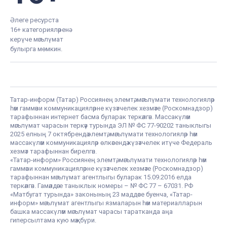
Әлеге ресурста
16+ категорияләренә
керүче мәгълүмат
булырга мөмкин.
Татар-информ (Татар) Россиянең элемтә, мәгълүмати технологияләр
һәм гаммәви коммуникацияләрне күзәтчелек хезмәте (Роскомнадзор)
тарафыннан интернет басма буларак теркәлгән. Массакүләм
мәгълүмат чарасын теркәү турында ЭЛ № ФС 77-90202 таныклыгы
2025 елның 7 октябрендә элемтә, мәгълүмати технологияләр һәм
массакүләм коммуникацияләр өлкәсендә күзәтчелек итүче Федераль
хезмәт тарафыннан бирелгән.
«Татар-информ» Россиянең элемтә, мәгълүмати технологияләр һәм
гаммәви коммуникацияләрне күзәтчелек хезмәте (Роскомнадзор)
тарафыннан мәгълүмат агентлыгы буларак 15.09.2016 елда
теркәлгән. Гамәлдәге таныклык номеры – № ФС 77 – 67031. РФ
«Матбугат турында» законының 23 маддәсе буенча, «Татар-
информ» мәгълүмат агентлыгы язмаларын һәм материалларын
башка массакүләм мәгълүмат чарасы таратканда аңа
гиперсылтама кую мәҗбүри.