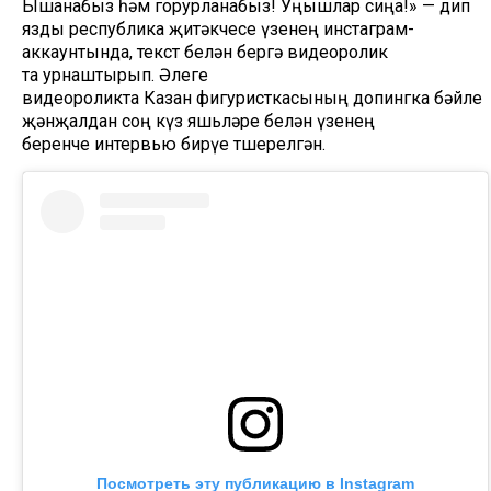
Ышанабыз һәм горурланабыз! Уңышлар сиңа!» — дип
язды республика җитәкчесе үзенең инстаграм-
аккаунтында, текст белән бергә видеоролик
та урнаштырып. Әлеге
видеороликта Казан фигуристкасының допингка бәйле
җәнҗалдан соң күз яшьләре белән үзенең
беренче интервью бирүе төшерелгән.
Посмотреть эту публикацию в Instagram