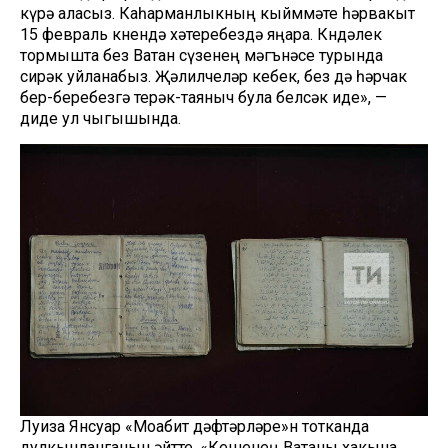
күрә аласыз. Каһарманлыкның кыйммәте һәрвакыт
15 февраль көнендә хәтеребездә яңара. Көндәлек
тормышта без Ватан сүзенең мәгънәсе турында
сирәк уйланабыз. Җәлилчеләр кебек, без дә һәрчак
бер-беребезгә терәк-таяныч була белсәк иде», —
диде ул чыгышында.
Луиза Янсуар «Моабит дәфтәрләре»н тотканда
дулкынланганын әйтте. «Кешенең Ватаны хакына