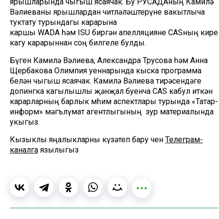
ярышларында чыгыш ясаячак. Бу РУСАДАның Камилә
Вәлиеваны ярышлардан читләләштерүне вакытлыча
туктату турындагы карарына
каршы WADA һәм ISU биргән апелляцияне CASның кире
кагу карарыннан соң билгеле булды.
Бүген Камилә Вәлиева, Александра Трусова һәм Анна
Щербакова Олимпия уеннарында кыска программа
белән чыгыш ясаячак. Камилә Вәлиева тирәсендәге
допингка кагылышлы җәнҗал буенча CAS кабул иткән
карарларның барлык мөһим аспектлары турында «Татар-
информ» мәгълүмат агентлыгының зур материалында
укыгыз.
Кызыклы яңалыкларны күзәтеп бару өчен
Телеграм-
каналга
язылыгыз