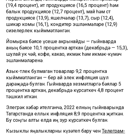
(19,4 процент), ит продукциясе (16,5 процент) һәм
балык продукциясе (12,7 процент), май һәм сөт
продукциясе (13,9), яшелчәләр (13,7), сыр (12,4),
шикәр комы (16,1), кондитер эшләнмәләре (12,9)
сизелерлек кыйммәтләнгән.
Йомырка бәясе үсеше акрынайды — гыйнварда
аның бәясе 10,1 процентка арткан (декабрьдә — 15,3),
шулай ук чәй, кофе, какао, икмәк һәм икмәк-күмәч
эшләнмәләренә.
Азык-төлек булмаган товарлар 9,2 процентка
кыйммәтләнгән — бер ай элек инфляция шул
дәрәҗәдә булган. Гыйнварда хезмәтләргә бәяләр 5
процентка арткан, декабрьдә күрсәткеч 4,8 процент
тәшкил иткән.
Элегрәк хәбәр ителгәнчә, 2022 елның гыйнварында
Татарстанда еллык инфляция 8,9 процентка җиткән.
Бу соңгы алты елда иң зур күрсәткеч булган.
Кызыклы яңалыкларны күзәтеп бару өчен
Телеграм-