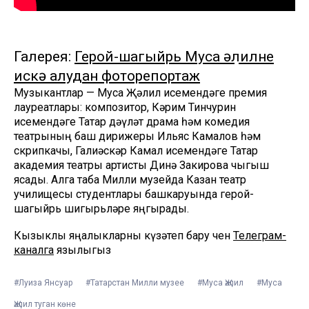
Галерея:
Герой-шагыйрь Муса Җәлилне
искә алудан фоторепортаж
Музыкантлар — Муса Җәлил исемендәге премия
лауреатлары: композитор, Кәрим Тинчурин
исемендәге Татар дәүләт драма һәм комедия
театрының баш дирижеры Ильяс Камалов һәм
скрипкачы, Галиәскәр Камал исемендәге Татар
академия театры артисты Динә Закирова чыгыш
ясады. Алга таба Милли музейда Казан театр
училищесы студентлары башкаруында герой-
шагыйрь шигырьләре яңгырады.
Кызыклы яңалыкларны күзәтеп бару өчен
Телеграм-
каналга
язылыгыз
#Луиза Янсуар
#Татарстан Милли музее
#Муса Җәлил
#Муса
Җәлил туган көне