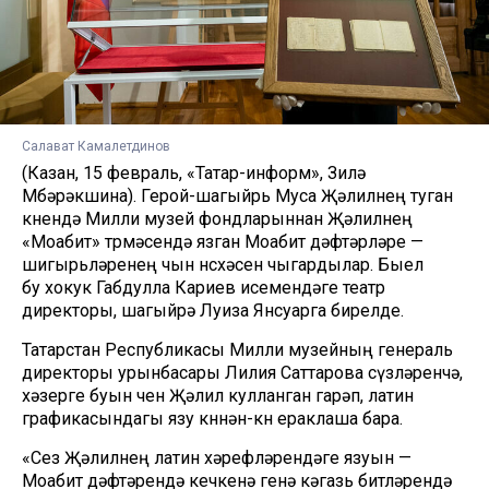
Салават Камалетдинов
(Казан, 15 февраль, «Татар-информ», Зилә
Мөбәрәкшина). Герой-шагыйрь Муса Җәлилнең туган
көнендә Милли музей фондларыннан Җәлилнең
«Моабит» төрмәсендә язган Моабит дәфтәрләре —
шигырьләренең чын нөсхәсен чыгардылар. Быел
бу хокук Габдулла Кариев исемендәге театр
директоры, шагыйрә Луиза Янсуарга бирелде.
Татарстан Республикасы Милли музейның генераль
директоры урынбасары Лилия Саттарова сүзләренчә,
хәзерге буын өчен Җәлил кулланган гарәп, латин
графикасындагы язу көннән-көн ераклаша бара.
«Сез Җәлилнең латин хәрефләрендәге язуын —
Моабит дәфтәрендә кечкенә генә кәгазь битләрендә