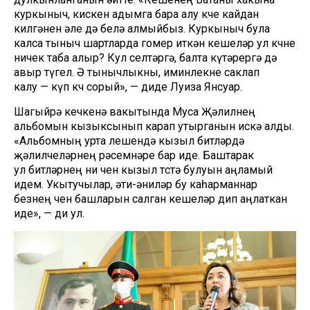
куркыныч, кискен адымга бара алу көче кайдан
килгәнен әле дә белә алмыйбыз. Куркыныч була
калса тыныч шартларда гомер иткән кешеләр ул көчне
ничек таба алыр? Кул селтәргә, балта күтәрергә дә
авыр түгел. Ә тынычлыкны, иминлекне саклап
калу — күп көч сорый», — диде Луиза Янсуар.
Шагыйрә кечкенә вакытында Муса Җәлилнең
альбомын кызыксынып карап утырганын искә алды.
«Альбомның урта өлешендә кызыл битләрдә
җәлилчеләрнең рәсемнәре бар иде. Баштарак
ул битләрнең ни өчен кызыл төстә булуын аңламый
идем. Укытучылар, әти-әниләр бу каһарманнар
безнең өчен башларын салган кешеләр дип аңлаткан
иде», — ди ул.