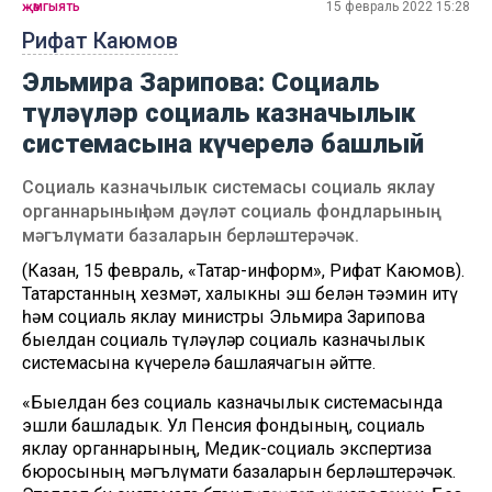
җәмгыять
15 февраль 2022 15:28
Рифат Каюмов
Эльмира Зарипова: Социаль
түләүләр социаль казначылык
системасына күчерелә башлый
Социаль казначылык системасы социаль яклау
органнарының һәм дәүләт социаль фондларының
мәгълүмати базаларын берләштерәчәк.
(Казан, 15 февраль, «Татар-информ», Рифат Каюмов).
Татарстанның хезмәт, халыкны эш белән тәэмин итү
һәм социаль яклау министры Эльмира Зарипова
быелдан социаль түләүләр социаль казначылык
системасына күчерелә башлаячагын әйтте.
«Быелдан без социаль казначылык системасында
эшли башладык. Ул Пенсия фондының, социаль
яклау органнарының, Медик-социаль экспертиза
бюросының мәгълүмати базаларын берләштерәчәк.