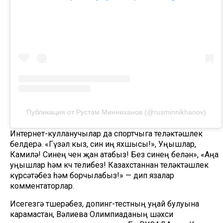
Публикация от Рустам Минниханов (@rusminnikhanov)
Интернет-кулланучылар да спортчыга теләктәшлек
белдерә. «Гүзәл кыз, син иң яхшысы!», Уңышлар,
Камилә! Синең өчен җан атабыз! Без синең белән», «Аңа
уңышлар һәм көч телибез! Казахстаннан теләктәшлек
күрсәтәбез һәм борчылабыз!» — дип язалар
комментаторлар.
Исегезгә төшерәбез, допинг-тестның уңай булуына
карамастан, Вәлиева Олимпиаданың шәхси