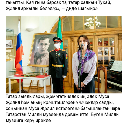
танытты. Кая гына барсак та, татар халкын Тукай,
Җәлил аркылы беләләр», — диде шагыйрә.
Татар зыялылары, җәмәгатьчелек иң элек Муса
Җәлил һәм аның көрәштәшләренә чәчәкләр салды,
соңыннан Муса Җәлил истәлегенә багышланган чара
Татарстан Милли музеенда дәвам итте. Бүген Милли
музейга керү ирекле.