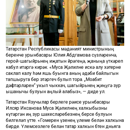
Татарстан Республикасы мәдәният министрының
беренче урынбасары Юлия Абдгамова сүзләренчә,
герой-шагыйрьнең иҗатын йөрәгеңә, җаныңа үткәреп
кабул итәргә кирәк. «Муса Җәлилне искә алу хәтерне
саклап калу һәм яшь буынга аның әдәби байлыгын
тапшыруга бер этәргеч булып тора. „Моабит
дәфтәрләрен“ укып чыккач, шагыйрьнең җиңүгә зур
ышанычы булуын аңлый алабыз», — диде ул.
Татарстан Язучылар берлеге рәисе урынбасары
Илсөяр Иксанова Муса Җәлилнең халкыбызны
күтәргән иң зур шәхесләребезнең берсе булуын
билгеләп үтте. «Гомерен үзенең үлеме белән халкына
бирде. Үлемсезлеге белән татар халкын бөтен дөньяга