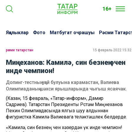
16+
Яңалыклар
Фото
Матбугат очрашуы
Рәсми Татарс
рәсми татарстан
15 февраль 2022 15:32
Миңнеханов: Камилә, син безнең өчен
инде чемпион!
Допинг-тестның уңай булуына карамастан, Вәлиева
Олимпиаданың шәхси ярышларында чыгыш ясаячак.
(Казан, 15 февраль, «Татар-информ», Дамир
Садриев). Татарстан Президенты Рөстәм Миңнеханов
Пекин Олимпиадасында ялгыз шуу алдыннан
фигуристка Камилә Вәлиевага теләктәшлек белдерде.
«Камилә, син безнең өчен хәзердән үк инде чемпион!