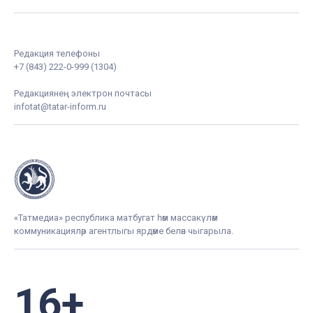
Редакция телефоны
+7 (843) 222-0-999 (1304)
Редакциянең электрон почтасы
infotat@tatar-inform.ru
«Татмедиа» республика матбугат һәм массакүләм
коммуникацияләр агентлыгы ярдәме белән чыгарыла.
16+