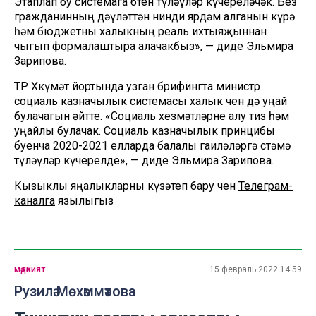
Этаплап бу системага бөтен түләүләр күчереләчәк. Без
гражданинның дәүләттән нинди ярдәм алганын күрә
һәм бюджетны халыкның реаль ихтыяҗыннан
чыгып формалаштыра алачакбыз», — диде Эльмира
Зарипова.
ТР Хөкүмәт йортында узган брифингта министр
социаль казначылык системасы халык өчен дә уңай
булачагын әйтте. «Социаль хезмәтләрне алу тиз һәм
уңайлы булачак. Социаль казначылык принцибы
буенча 2020-2021 елларда балалы гаиләләргә өстәмә
түләүләр күчерелде», — диде Эльмира Зарипова.
Кызыклы яңалыкларны күзәтеп бару өчен
Телеграм-
каналга
язылыгыз
мәдәният
15 февраль 2022 14:59
Рузилә Мөхәммәтова