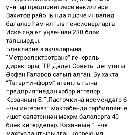
унитар предприятиесе вәкилләре
Вахитов районында яшәүче инвалид
балалар һәм ялгыз пенсионерларга
Иске яңа ел уңаеннан 230 бүләк
тапшырды.
Бүләкләрне үз акчаларына
“Метроэлектротранс” генераль
директоры, ТР Дәүләт Советы депутаты
Әсфан Галәвов сатып алган. Бу хакта
“Татар–информ” агентлыгына
предприятиедән хәбәр иттеләр.
Казанның Е.Г.Ласточкина исемендәге 6
нчы интернат–мәктәбендә тәрбияләнүче
ишетү сәләтеннән мәхрүм балаларга 40
бүләк китерделәр. Казанның 1 нче
махсуслаштырылган коррекция