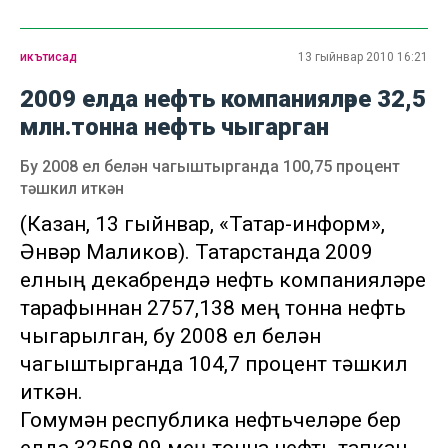
икътисад
13 гыйнвар 2010 16:21
2009 елда нефть компанияләре 32,5
млн.тонна нефть чыгарган
Бу 2008 ел белән чагыштырганда 100,75 процент
тәшкил иткән
(Казан, 13 гыйнвар, «Татар-информ»,
Әнвәр Маликов). Татарстанда 2009
елның декабрендә нефть компанияләре
тарафыннан 2757,138 мең тонна нефть
чыгарылган, бу 2008 ел белән
чагыштырганда 104,7 процент тәшкил
иткән.
Гомумән республика нефтьчеләре бер