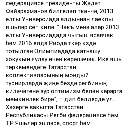
федерациясе президенты Җәүдәт
Фәйзрахманов билгеләп үткәнчә, 2013
елгы Универсиада алдыннан лаеклы
яшьләр үсеп килә. “Нәкъ менә алар 2013
елгы Универсиадада чыгыш ясаячак
һәм 2016 елда Риода үткәрү күздә
тотылган Олимпиадада катнашу
хокукын яулау өчен көрәшәчәк. Ике яшь
төркемендәге Татарстан
коллективларының мондый
турнирларда җиңүе бездә регбиның
киләчәгенә зур оптимизм белән карарга
мөмкинлек бирә”, – дип белдерде ул.
Хәзерге вакытта Татарстан
Республикасы Регби федерациясе һәм
ТР Яшьләр эшләре, спорт һәм