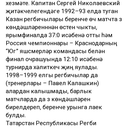
хезмәте. Капитан Сергей Николаевский
җитәкчелегендәге 1992–93 елда туган
Казан регбичылары беренче өч матчта үз
көндәшләренннән өстен чыкты,
ярымфиналда 37:0 исәбенә отты һәм
Россия чемпионнары – Краснодарның
“Юг” яшүсмерләр командасы белән
финал очрашуында 12:10 исәбенә
турнирда хәлиткеч җиңү яулады.
1998–1999 елгы регбичылар да
(тренерлары – Павел Калашкин)
алардан калышмады, барлык
матчларда да үз көндәшләрен
бирелдереп, беренче урынга лаек
булды.
Татарстан Республикасы Регби