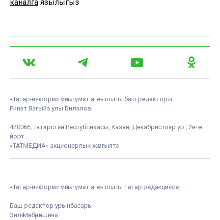
каналга
язылыгыз
«Татар-информ» мәгълүмат агентлыгы баш редакторы
Ринат Вагыйз улы Билалов
420066, Татарстан Республикасы, Казан, Декабристлар ур., 2нче
йорт.
«ТАТМЕДИА» акционерлык җәмгыяте
«Татар-информ» мәгълүмат агентлыгы татар редакциясе
Баш редактор урынбасары
Зилә Мөбәрәкшина