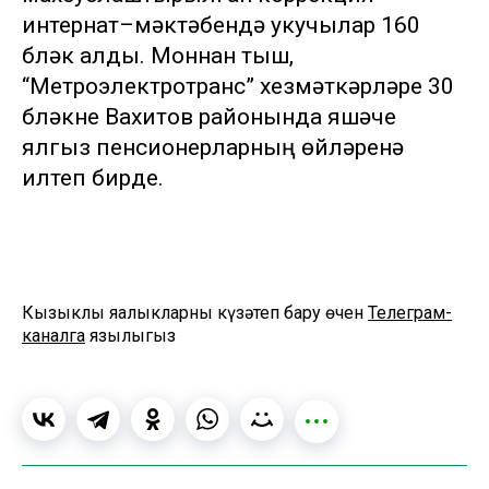
интернат–мәктәбендә укучылар 160
бүләк алды. Моннан тыш,
“Метроэлектротранс” хезмәткәрләре 30
бүләкне Вахитов районында яшәүче
ялгыз пенсионерларның өйләренә
илтеп бирде.
Кызыклы яңалыкларны күзәтеп бару өчен
Телеграм-
каналга
язылыгыз