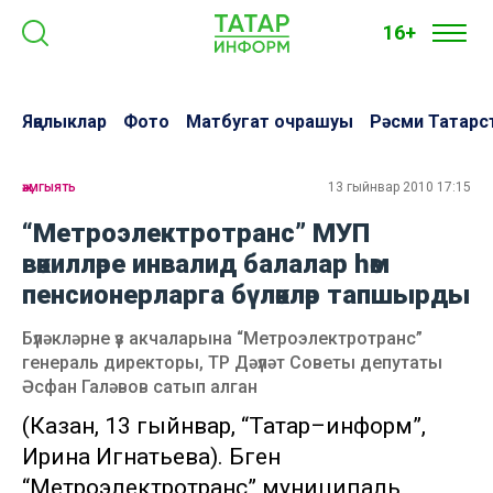
16+
Яңалыклар
Фото
Матбугат очрашуы
Рәсми Татарс
җәмгыять
13 гыйнвар 2010 17:15
“Метроэлектротранс” МУП
вәкилләре инвалид балалар һәм
пенсионерларга бүләкләр тапшырды
Бүләкләрне үз акчаларына “Метроэлектротранс”
генераль директоры, ТР Дәүләт Советы депутаты
Әсфан Галәвов сатып алган
(Казан, 13 гыйнвар, “Татар–информ”,
Ирина Игнатьева). Бүген
“Метроэлектротранс” муниципаль