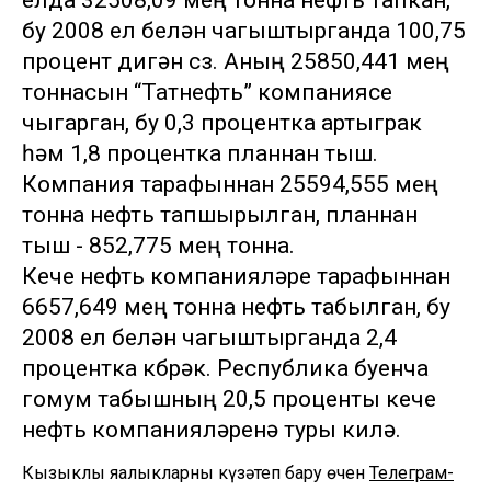
елда 32508,09 мең тонна нефть тапкан,
бу 2008 ел белән чагыштырганда 100,75
процент дигән сүз. Аның 25850,441 мең
тоннасын “Татнефть” компаниясе
чыгарган, бу 0,3 процентка артыграк
һәм 1,8 процентка планнан тыш.
Компания тарафыннан 25594,555 мең
тонна нефть тапшырылган, планнан
тыш - 852,775 мең тонна.
Кече нефть компанияләре тарафыннан
6657,649 мең тонна нефть табылган, бу
2008 ел белән чагыштырганда 2,4
процентка күбрәк. Республика буенча
гомум табышның 20,5 проценты кече
нефть компанияләренә туры килә.
Кызыклы яңалыкларны күзәтеп бару өчен
Телеграм-