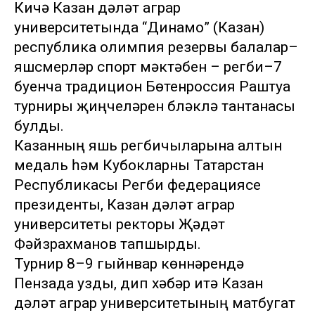
Кичә Казан дәүләт аграр
университетында “Динамо” (Казан)
республика олимпия резервы балалар–
яшүсмерләр спорт мәктәбен – регби–7
буенча традицион Бөтенроссия Раштуа
турниры җиңүчеләрен бүләкләү тантанасы
булды.
Казанның яшь регбичыларына алтын
медаль һәм Кубокларны Татарстан
Республикасы Регби федерациясе
президенты, Казан дәүләт аграр
университеты ректоры Җәүдәт
Фәйзрахманов тапшырды.
Турнир 8–9 гыйнвар көннәрендә
Пензада узды, дип хәбәр итә Казан
дәүләт аграр университетының матбугат