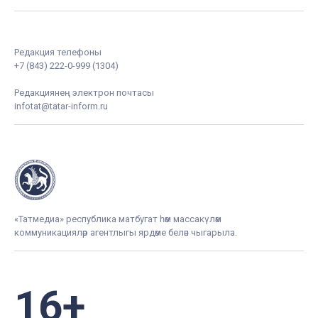
Редакция телефоны
+7 (843) 222-0-999 (1304)
Редакциянең электрон почтасы
infotat@tatar-inform.ru
«Татмедиа» республика матбугат һәм массакүләм
коммуникацияләр агентлыгы ярдәме белән чыгарыла.
16+