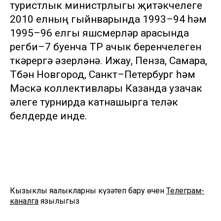
туристлык министрлыгы җитәкчелеге
2010 елның гыйнварында 1993–94 һәм
1995–96 елгы яшүсмерләр арасында
регби–7 буенча ТР ачык беренчелеген
үткәрергә әзерләнә. Ижау, Пенза, Самара,
Түбән Новгород, Санкт–Петербург һәм
Мәскәү коллективлары Казанда узачак
әлеге турнирда катнашырга теләк
белдерде инде.
Кызыклы яңалыкларны күзәтеп бару өчен
Телеграм-
каналга
язылыгыз