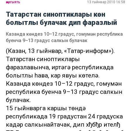
җәмгыять
13 гыйнвар 2010 16:58
Татарстан синоптиклары көн
болытлы булачак дип фаразлый
Казанда көндез 10–12 градус, гомумән республика
буенча 9–13 градус салкын булачак
(Казан, 13 гыйнвар, «Татар-информ»).
Татарстан синоптиклары
фаразлавынча, иртәгә республикада
болытлы һава, кар явуы көтелә.
Казанда көндез 10–12 градус, гомумән
республика буенча 9–13 градус салкын
булачак.
15 гыйнварга каршы төндә
республикада 19 градустан 24 градуска
кадәр салкынайтачак, дип хђбђр ителђ