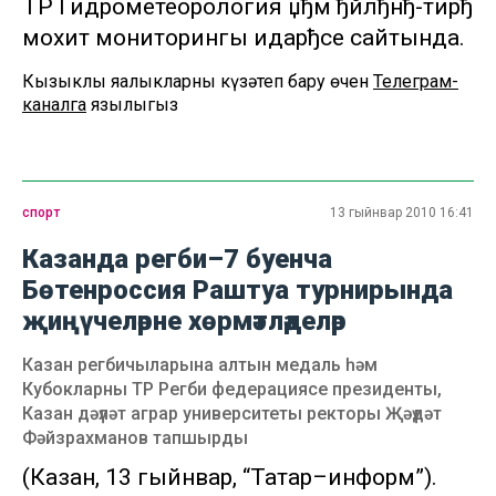
ТР Гидрометеорология џђм ђйлђнђ-тирђ
мохит мониторингы идарђсе сайтында.
Кызыклы яңалыкларны күзәтеп бару өчен
Телеграм-
каналга
язылыгыз
спорт
13 гыйнвар 2010 16:41
Казанда регби–7 буенча
Бөтенроссия Раштуа турнирында
җиңүчеләрне хөрмәтләделәр
Казан регбичыларына алтын медаль һәм
Кубокларны ТР Регби федерациясе президенты,
Казан дәүләт аграр университеты ректоры Җәүдәт
Фәйзрахманов тапшырды
(Казан, 13 гыйнвар, “Татар–информ”).