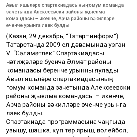
Авыл яшьләре спартакиадасының гомум команда
зачетында Алексеевски районы җыелма
командасы – икенче, Арча районы вәкилләре
өченче урынга лаек булды
(Казан, 29 декабрь, “Татар–информ”).
Татарстанда 2009 ел дәвамында узган
VI “Сәламәтлек” Спартакиадасы
нәтиҗәләре буенча Әлмәт районы
командасы беренче урынны яулады.
Авыл яшьләре спартакиадасының
гомум команда зачетында Алексеевски
районы җыелма командасы – икенче,
Арча районы вәкилләре өченче урынга
лаек булды.
Спартакиада программасына чаңгыда
узышу, шашка, күп төр ярыш, волейбол,