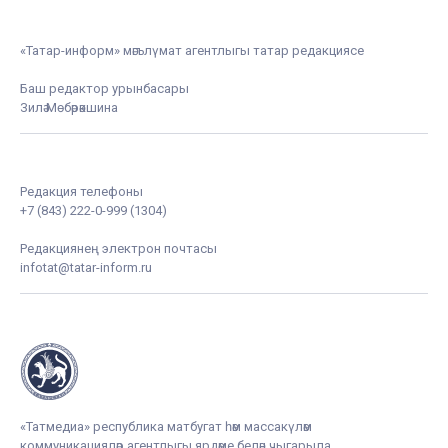
«Татар-информ» мәгълүмат агентлыгы татар редакциясе
Баш редактор урынбасары
Зилә Мөбәрәкшина
Редакция телефоны
+7 (843) 222-0-999 (1304)
Редакциянең электрон почтасы
infotat@tatar-inform.ru
«Татмедиа» республика матбугат һәм массакүләм
коммуникацияләр агентлыгы ярдәме белән чыгарыла.