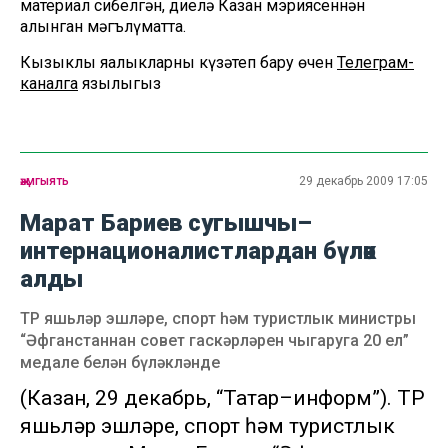
материал сибелгән, диелә Казан мэриясеннән
алынган мәгълүматта.
Кызыклы яңалыкларны күзәтеп бару өчен
Телеграм-
каналга
язылыгыз
җәмгыять
29 декабрь 2009 17:05
Марат Бариев сугышчы–
интернационалистлардан бүләк
алды
ТР яшьләр эшләре, спорт һәм туристлык министры
“Әфганстаннан совет гаскәрләрен чыгаруга 20 ел”
медале белән бүләкләнде
(Казан, 29 декабрь, “Татар–информ”). ТР
яшьләр эшләре, спорт һәм туристлык