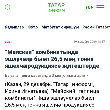
16+
Яңалыклар
Фото
Матбугат очрашуы
Рәсми Татарс
авыл
29 декабрь 2009 18:37
“Майский” комбинатында
эшләүчеләр быел 26,5 мең тонна
яшелчә продукциясе җитештерде
Бу узган елга караганда 3 мең тоннага артык
(Казан, 29 декабрь, “Татар–информ”,
Ирина Игнатьева). “Майский” теплица
комбинаты” ҖЧҖндә эшләүчеләр быел
26,5 мең тонна яшелчә продукциясе