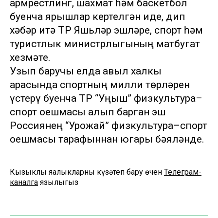
армрестлинг, шахмат һәм баскетбол
буенча ярышлар кертелгән иде, дип
хәбәр итә ТР Яшьләр эшләре, спорт һәм
туристлык министрлыгының матбугат
хезмәте.
Узып баручы елда авыл халкы
арасында спортның милли төрләрен
үстерү буенча ТР “Уңыш” физкультура–
спорт оешмасы алып барган эш
Россиянең “Урожай” физкультура–спорт
оешмасы тарафыннан югары бәяләнде.
Кызыклы яңалыкларны күзәтеп бару өчен
Телеграм-
каналга
язылыгыз