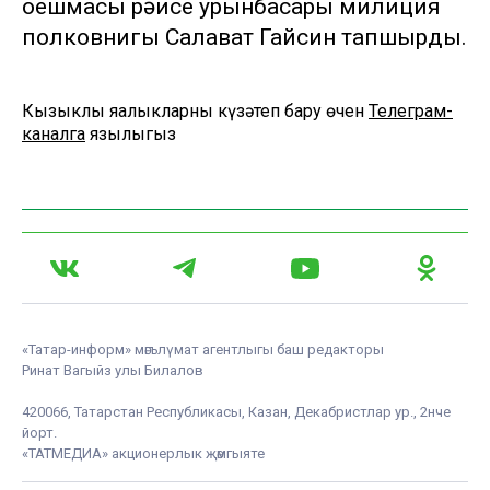
оешмасы рәисе урынбасары милиция
полковнигы Салават Гайсин тапшырды.
Кызыклы яңалыкларны күзәтеп бару өчен
Телеграм-
каналга
язылыгыз
«Татар-информ» мәгълүмат агентлыгы баш редакторы
Ринат Вагыйз улы Билалов
420066, Татарстан Республикасы, Казан, Декабристлар ур., 2нче
йорт.
«ТАТМЕДИА» акционерлык җәмгыяте