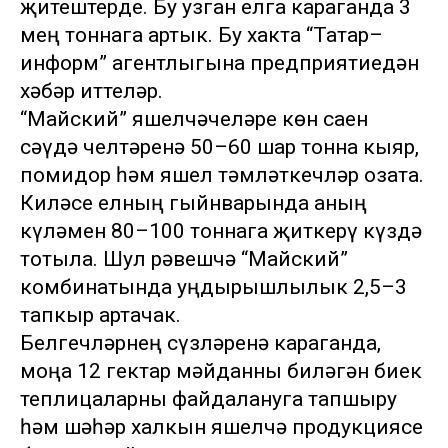
җитештерде. Бу узган елга караганда 3
мең тоннага артык. Бу хакта “Татар–
информ” агентлыгына предприятиедән
хәбәр иттеләр.
“Майский” яшелчәчеләре көн саен
сәүдә челтәренә 50–60 шар тонна кыяр,
помидор һәм яшел тәмләткечләр озата.
Киләсе елның гыйнварында аның
күләмен 80–100 тоннага җиткерү күздә
тотыла. Шул рәвешчә “Майский”
комбинатында уңдырышлылык 2,5–3
тапкыр артачак.
Белгечләрнең сүзләренә караганда,
моңа 12 гектар мәйданны биләгән биек
теплицаларны файдалануга тапшыру
һәм шәһәр халкын яшелчә продукциясе