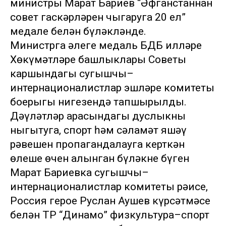
министры Марат Бариев “Әфганстаннан
совет гаскәрләрен чыгаруга 20 ел”
медале белән бүләкләнде.
Министрга әлеге медаль БДБ илләре
Хөкүмәтләре башлыклары Советы
каршындагы сугышчы–
интернационалистлар эшләре комитеты
боерыгы нигезендә тапшырылды.
Дәүләтләр арасындагы дуслыкны
ныгытуга, спорт һәм сәламәт яшәү
рәвешен пропагандалауга керткән
өлеше өчен алынган бүләкне бүген
Марат Бариевка сугышчы–
интернационалистлар комитеты рәисе,
Россия герое Руслан Аушев күрсәтмәсе
белән ТР “Динамо” физкультура–спорт