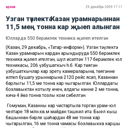
архив
29 декабрь 2009 17:11
Узган тәүлектә Казан урамнарыннан
11,5 мең тонна кар җыеп алынган
Юлларда 550 берәмлек техника җәлеп ителгән
(Казан, 29 декабрь, «Татар-информ»). Узган тәүлектә
Казан урамнарын кардан арындыруда 550 берәмлек
техника җәлеп ителгән, шул исәптән 117 берәмлек юл
техникасы, 206 үзбушаткыч һ.б. Кар төягән
үзбушаткычлар кар эретү камераларына, төягәнне
илтеп бушату урыннарына 2120 рейс ясап, Казаннан
барлыгы 11,5 мең тонна кар чыгарылган. Юллардагы
бозлавыктан котылу өчен, алдагы көнне 2 мең тонна,
кичә 4 йөз тонна тозлы ком сибелгән.
Гомумән, Казанның кар чистартыла торган урам-юл
челтәре 18 млн.кв.м мәйдан тәшкил итә. Быел кыш
башыннан бирле шәһәрдән 48 мең тонна кар
чыгарылган, 16 мең тонна чамасы бозлавыкка каршы