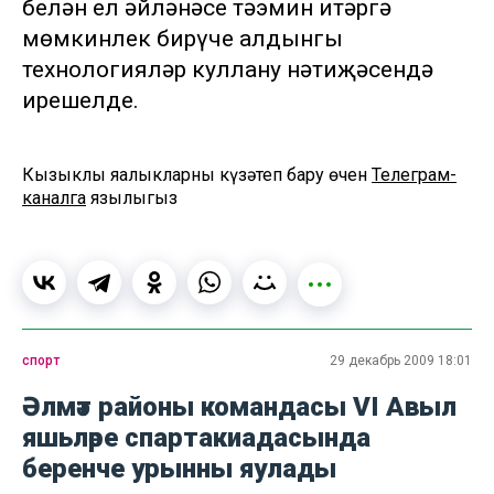
белән ел әйләнәсе тәэмин итәргә
мөмкинлек бирүче алдынгы
технологияләр куллану нәтиҗәсендә
ирешелде.
Кызыклы яңалыкларны күзәтеп бару өчен
Телеграм-
каналга
язылыгыз
спорт
29 декабрь 2009 18:01
Әлмәт районы командасы VI Авыл
яшьләре спартакиадасында
беренче урынны яулады