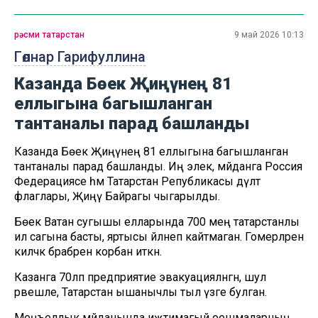
рәсми татарстан
9 май 2026 10:13
Гөлнар Гарифуллина
Казанда Бөек Җиңүнең 81
еллыгына багышланган
тантаналы парад башланды
Казанда Бөек Җиңүнең 81 еллыгына багышланган
тантаналы парад башланды. Иң элек, мәйданга Россия
Федерациясе һәм Татарстан Републикасы дәүләт
флаглары, Җиңү Байрагы чыгарылды.
Бөек Ватан сугышы елларында 700 мең татарстанлы
ил сагына басты, яртысы әйләнеп кайтмаган. Гомерләрен
киләчәк бәрабәренә корбан иткән.
Казанга 70ләп предприятие эвакуацияләнгән, шул
рәвешле, Татарстан ышанычлы тыл үзәге булган.
Меңъеллык мәйданында иҗтимагый оешмаларның