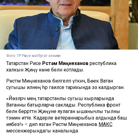
Фото: ТР Рәисе матбугат хезмәте
Татарстан Рәисе
Рөстәм Миңнеханов
республика
халкын Җиңү көне белән котлады.
Рөстәм Миңнеханов билгеләп үткәнчә, Бөек Ватан
сугышы илнең һәр гаиләсе тарихында эз калдырган.
«Йөзләрчә мең татарстанлы сугыш кырларында
Ватанны батырларча саклады. Республика фронт
белән беррәттән Җиңүне яулаган ышанычлы тылны
тәэмин итте. Кадерле ветераннарыбыз алдында баш
иябез!» – дип язган Рөстәм Миңнеханов
МАКС
мессенжерындагы каналында.