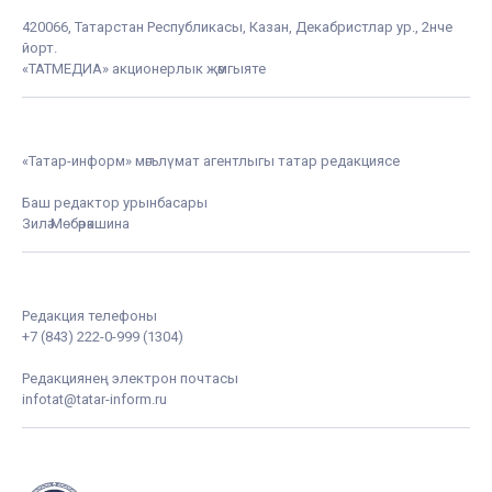
420066, Татарстан Республикасы, Казан, Декабристлар ур., 2нче
йорт.
«ТАТМЕДИА» акционерлык җәмгыяте
«Татар-информ» мәгълүмат агентлыгы татар редакциясе
Баш редактор урынбасары
Зилә Мөбәрәкшина
Редакция телефоны
+7 (843) 222-0-999 (1304)
Редакциянең электрон почтасы
infotat@tatar-inform.ru