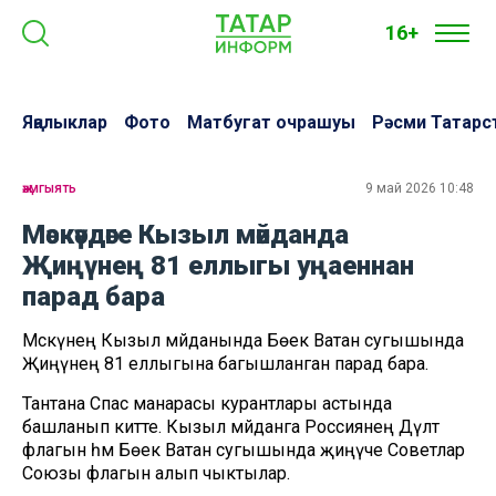
16+
Яңалыклар
Фото
Матбугат очрашуы
Рәсми Татарс
җәмгыять
9 май 2026 10:48
Мәскәүдәге Кызыл мәйданда
Җиңүнең 81 еллыгы уңаеннан
парад бара
Мәскәүнең Кызыл мәйданында Бөек Ватан сугышында
Җиңүнең 81 еллыгына багышланган парад бара.
Тантана Спас манарасы курантлары астында
башланып китте. Кызыл мәйданга Россиянең Дәүләт
флагын һәм Бөек Ватан сугышында җиңүче Советлар
Союзы флагын алып чыктылар.