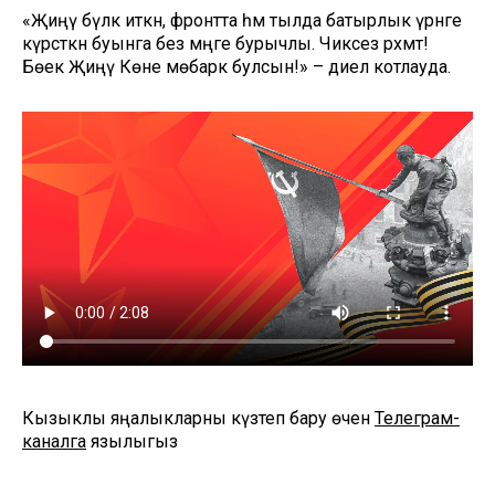
«Җиңү бүләк иткән, фронтта һәм тылда батырлык үрнәге
күрсәткән буынга без мәңге бурычлы. Чиксез рәхмәт!
Бөек Җиңү Көне мөбарәк булсын!» – диелә котлауда.
Кызыклы яңалыкларны күзәтеп бару өчен
Телеграм-
каналга
язылыгыз