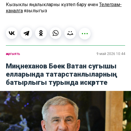
Кызыклы яңалыкларны күзәтеп бару өчен
Телеграм-
каналга
язылыгыз
җәмгыять
9 май 2026 10:44
Миңнеханов Бөек Ватан сугышы
елларында татарстанлыларның
батырлыгы турында искәртте