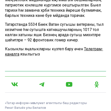
патриотик юнәлешле күргәзмәсе оештырылган. Быел
тарихи һәм заманча хәрби техника йөреше булмаячак,
барлык техника көне буе мәйданда торачак.
Татарстанда 5534 Бөек Ватан сугышы ветераны, тыл
хезмәтчәне һәм сугышта катнашучыларның 1017 тол
калган хатыны яши. Безнең арада сугыш михнәтләре
шаһитләре – 92 фронтовик гомер кичерә.
Кызыклы яңалыкларны күзәтеп бару өчен
Телеграм-
каналга
язылыгыз
«Татар-информ» мәгълүмат агентлыгы баш редакторы
Ринат Вагыйз улы Билалов