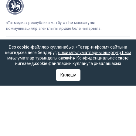
«Татмедиа» республика матбугат һәм массакүләм
коммуникацияләр агентлыгы ярдәме белән чыгарыла.
Без cookie-файллар кулланабыз. «Татар-информ» сайтына
16+
кергәндә сез әлеге белдерүгә,
шәхси мәгълүматларны эшкәртүгә
,
Шәхси
мәгълүматлар турындагы сәясәткә
һәм
Конфиденциальлек сәясәте
нигезендә cookie файлларын куллануга ризалашасыз
Килешү
Әлеге ресурста
16+ категорияләренә
керүче мәгълүмат
булырга мөмкин.
Татар-информ (Татар) Россиянең элемтә, мәгълүмати технологияләр
һәм гаммәви коммуникацияләрне күзәтчелек хезмәте (Роскомнадзор)
тарафыннан интернет басма буларак теркәлгән. Массакүләм