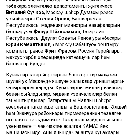
төбәкара элемтәләр департаменты җитәкчесе
Виталий Сучков
, Мәскәү шәһәр Думасы рәисе
урынбасары
Степан Орлов
, Башкортстан
Республикасы мәдәният министры вазифаларын
башкаручы
Фәннур Шәйхисламов
, Татарстан
Республикасы Дәүләт Советы Рәисе урынбасары
Юрий Камалтынов
, «Мәскәү Сабантуе» оештыру
комитеты рәисе
Фәрит Фәрисов
, Россия Геройлары,
махсус хәрби операциядә катнашучылар һәм
башкалар булды.
Кунаклар татар йортларын, башкорт тирмәләрен,
шулай ук Мәскәүдә яшәүче халыклар урнаштырган
чатырларны карады. Кунакларны милли ризыклар
белән сыйладылар, мәдәни үзенчәлекләр белән
таныштырдылар. Татарстанны Чаллы шәһәре
әзерләгән татар ишегалды, ә Башкортстанны Әлшәй
һәм Зианчура районнары тирмәләреннән төзелгән
этноавыл тәкъдим итте. Татарстан мәйданчыгының
үзенчәлеге — чәк-чәктән ясалган КАМАЗ йөк
машинасы иде. Аның янында Сабантуй кунаклары