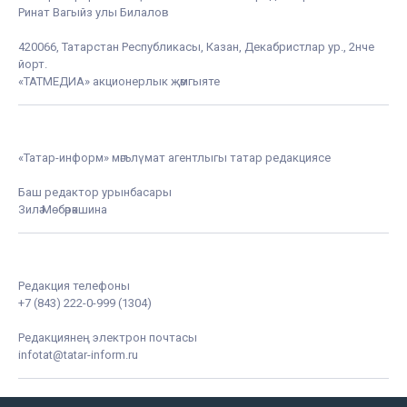
Ринат Вагыйз улы Билалов
420066, Татарстан Республикасы, Казан, Декабристлар ур., 2нче
йорт.
«ТАТМЕДИА» акционерлык җәмгыяте
«Татар-информ» мәгълүмат агентлыгы татар редакциясе
Баш редактор урынбасары
Зилә Мөбәрәкшина
Редакция телефоны
+7 (843) 222-0-999 (1304)
Редакциянең электрон почтасы
infotat@tatar-inform.ru