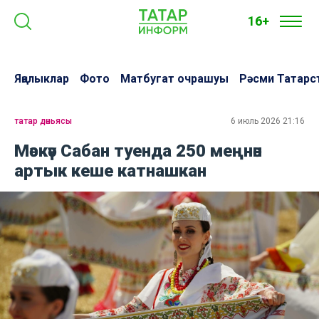
16+
Яңалыклар
Фото
Матбугат очрашуы
Рәсми Татарс
татар дөньясы
6 июль 2026 21:16
Мәскәү Сабан туенда 250 меңнән
артык кеше катнашкан