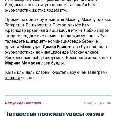
бердәмлеген ныгытуга юнәлтелгән әдәби һәм
журналистик иҗатка ярдәм итү.
Премиянең оештыру комитеты Мәскәү, Мәскәү өлкәсе,
Татарстан, Башкортстан, Ростов өлкәсе һәм
Краснодар краеннан 30 эш кабул иткән. Ләбиб Лерон
татар телендәге ике номинациядә җиңү яулады. «Рус
телендәге шигърият» номинациясендә беренче
урынга Мәскәүдән
Дамир Еникеев
, ә «Рус телендәге
журналистика» номинациясендә Мәскәү өлкәсе
Воскресенск шәһәр округының Бессоново авылыннан
Марина Мамаева
лаек булды.
Кызыклы яңалыкларны күзәтеп бару өчен
Телеграм-
каналга
язылыгыз
махсус хәрби операция
6 июль 2026 20:36
Татарстан прокуратурасы хезмәт