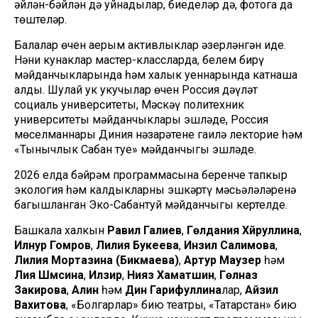
әйлән-бәйлән дә уйнадылар, биеделәр дә, фотога да
төштеләр.
Балалар өчен аерым активлыклар әзерләнгән иде.
Нәни кунаклар мастер-классларда, белем бирү
мәйданчыкларында һәм халык уеннарында катнаша
алды. Шулай ук укучылар өчен Россия дәүләт
социаль университеты, Мәскәү политехник
университеты мәйданчыклары эшләде, Россия
мөселманнары Диния нәзарәтенең гаилә лекторие һәм
«Тынычлык Сабан туе» мәйданчыгы эшләде.
2026 елда бәйрәм программасына беренче тапкыр
экология һәм калдыкларны эшкәртү мәсьәләләренә
багышланган Эко-Сабантуй мәйданчыгы кертелде.
Башкала халкын
Равил Галиев
,
Гөлдания Хәйруллина
,
Илнур Гомәров
,
Лилия Букеева
,
Инзилә Салимова
,
Лилия Мортазина (Бикмаева)
,
Артур Маузер
һәм
Лия Шәмсина
,
Илзирә
,
Нияз Хаматшин
,
Гөлназ
Закирова
,
Алинә
һәм
Динә Гарифуллина
лар,
Айзилә
Вахитова
, «Болгарлар» бию театры, «Татарстан» бию