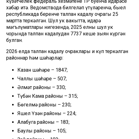
күзәтчелек федераль хезмәтенең ТР буенча идарәсе
хәбәр итә. Ведомствода билгеләп үтүләренчә, быел
республикада беренче талпан кадалу очрагы 25
мартта теркәлгән. Шул ук вакытта, идарә
мәгълүматлары нигезендә, 2025 елның шул ук
чорында талпан кадалудан 7737 кеше зыян күргән
булган.
2026 елда талпан кадалу очраклары иң күп теркәлгән
районнар һәм шәһәрләр:
Казан шәһәре – 1847;
Чаллы шәһәре – 507;
Әлмәт районы – 330;
Түбән Кама районы – 315;
Бөгелмә районы – 230;
Яшел Үзән районы – 224;
Алабуга районы – 183;
Баулы районы – 105;