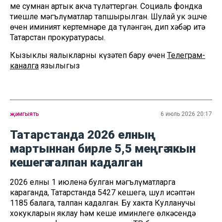
мең сумнан артык акча түләттергән. Социаль фондка
тиешле мәгълүматлар тапшырылган. Шулай ук эшче
өчен иминият кертемнәре да түләнгән, дип хәбәр итә
Татарстан прокуратурасы.
Кызыклы яңалыкларны күзәтеп бару өчен
Телеграм-
каналга
язылыгыз
җәмгыять
6 июль 2026 20:17
Татарстанда 2026 елның
мартыннан бирле 5,5 меңгә якын
кешегә талпан кадалган
2026 елның 1 июленә булган мәгълүматларга
караганда, Татарстанда 5427 кешегә, шул исәптән
1185 балага, талпан кадалган. Бу хакта Кулланучы
хокукларын яклау һәм кеше иминлеге өлкәсендә