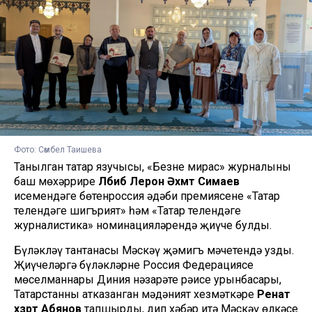
Фото: Сөмбел Таишева
Танылган татар язучысы, «Безнең мирас» журналының
баш мөхәррире
Ләбиб Лерон Әхмәт Симаев
исемендәге бөтенроссия әдәби премиясенең «Татар
телендәге шигърият» һәм «Татар телендәге
журналистика» номинацияләрендә җиңүче булды.
Бүләкләү тантанасы Мәскәү җәмигъ мәчетендә узды.
Җиңүчеләргә бүләкләрне Россия Федерациясе
мөселманнары Диния нәзарәте рәисе урынбасары,
Татарстанның атказанган мәдәният хезмәткәре
Ренат
хәзрәт Абянов
тапшырды, дип
хәбәр итә
Мәскәү өлкәсе