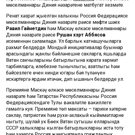
мөселманнары Диния нәзарәтенең матбугат хезмәте.
Ренат хәзрәт җыелган халыкны Россия Федерациясе
мөселманнары Диния нәзарәте рәисе мөфти шәех
Равил
Гайнетдин
һәм Мәскәү өлкәсе мөселманнары
Диния нәзарәте рәисе
Рушан хәзрәт Аббясов
исеменнән сәламләде. Ул барлык катнашучыларга
рәхмәт белдерде. Мондый инициативалар буыннар
арасындагы җанлы бәйләнешне сакларга, яшьләрдә
Ватан сакчыларының батырлыгына карата хөрмәт
тәрбияләргә, илебезнең тынычлыгы, азатлыгы һәм
бәйсезлеге өчен нинди югары бәя түләнүен
искәртергә ярдәм итәчәк, дип ышаныч белдерде ул.
Премияне Мәскәү өлкәсе мөселманнары Диния
нәзарәте һәм Татарстан Республикасының Россия
Федерациясендәге Тулы вәкаләтле вәкиллеге
гамәлгә куя. Премиянең төп максаты – тарихи хәтерне
саклау, патриотик һәм рухи-әхлакый кыйммәтләрне
ныгыту, шулай ук Бөек Ватан сугышы елларында
СССР халыклары кылган батырлыкларны истә тоту
һәм хәзерге Россия җәмгыятендә гражданлык