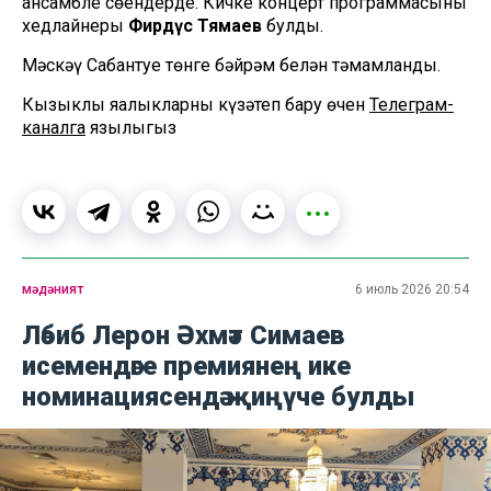
ансамбле сөендерде. Кичке концерт программасының
хедлайнеры
Фирдүс Тямаев
булды.
Мәскәү Сабантуе төнге бәйрәм белән тәмамланды.
Кызыклы яңалыкларны күзәтеп бару өчен
Телеграм-
каналга
язылыгыз
мәдәният
6 июль 2026 20:54
Ләбиб Лерон Әхмәт Симаев
исемендәге премиянең ике
номинациясендә җиңүче булды