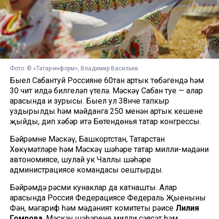
Фото: © «Татар-информ», Владимир Васильев
Быел Сабантуй Россиянең 60тан артык төбәгендә һәм
30 чит илдә билгеләп үтелә. Мәскәү Сабан туе — алар
арасында иң зурысы. Быел ул 38нче тапкыр
уздырылды һәм мәйданга 250 меңнән артык кешене
җыйды, дип хәбәр итә Бөтендөнья татар конгрессы.
Бәйрәмне Мәскәү, Башкортстан, Татарстан
Хөкүмәтләре һәм Мәскәү шәһәре татар милли-мәдәни
автономиясе, шулай ук Чаллы шәһәре
администрациясе командасы оештырды.
Бәйрәмдә рәсми кунаклар да катнашты. Алар
арасында Россия Федерациясе Федераль Җыенының
Фән, мәгариф һәм мәдәният комитеты рәисе
Лилия
Гомәрова
, Мәскәү шәһәренең милли сәясәт һәм