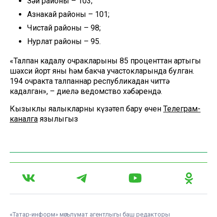
Зәй районы – 103;
Азнакай районы – 101;
Чистай районы – 98;
Нурлат районы – 95.
«Талпан кадалу очракларының 85 проценттан артыгы
шәхси йорт яны һәм бакча участокларында булган.
194 очракта талпаннар республикадан читтә
кадалган», – диелә ведомство хәбәрендә.
Кызыклы яңалыкларны күзәтеп бару өчен
Телеграм-
каналга
язылыгыз
«Татар-информ» мәгълүмат агентлыгы баш редакторы