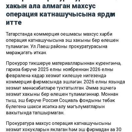
хакын ала алмаган махсус
операция катнашучысына ярдәм
итте
Татарстанда коммерция оешмасы махсус хәрби
операция катнашучысына эш хакының бер өлешен
түләмәгән. Ул Лаеш районы прокуратурасына
мөрәҗәгать иткән.
Прокурор тикшерүе материалларыннан күренгәнчә,
гариза бирүче 2025 елның ноябреннән 2026 елның
февраленә кадәр хезмәт килешүе нигезендә
коммерция фирмасында эшләгән. 2026 елның язында
хезмәт мөнәсәбәтләре туктатылган. Әмма эшчегә
хезмәт хакының бер өлешен түләмәгәннәр. Моннан
тыш, эш бирүче Россия Социаль фондының төбәк
бүлегенә шәхси исәпкә алу мәгълүматларын
вакытында тапшырмаган.
Прокуратура махсус операция катнашучысының
хезмәт хокукларын яклаган һәм эш фирмадан аңа 30