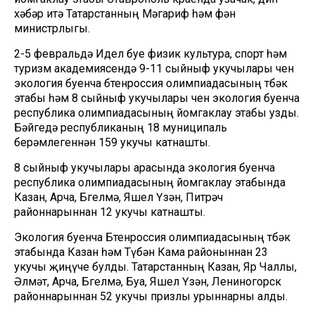
хәбәр итә Татарстанның Мәгариф һәм фән
министрлыгы.
2-5 февральдә Идел буе физик культура, спорт һәм
туризм академиясендә 9-11 сыйныф укучылары өчен
экология буенча бөтенроссия олимпиадасының төбәк
этабы һәм 8 сыйныф укучылары өчен экология буенча
республика олимпиадасының йомгаклау этабы узды.
Бәйгедә республиканың 18 муниципаль
берәмлегеннән 159 укучы катнашты.
8 сыйныф укучылары арасында экология буенча
республика олимпиадасының йомгаклау этабында
Казан, Арча, Бөгелмә, Яшел Үзән, Питрәч
районнарыннан 12 укучы катнашты.
Экология буенча Бөтенроссия олимпиадасының төбәк
этабында Казан һәм Түбән Кама районыннан 23
укучы җиңүче булды. Татарстанның Казан, Яр Чаллы,
Әлмәт, Арча, Бөгелмә, Буа, Яшел Үзән, Лениногорск
районнарыннан 52 укучы призлы урыннарны алды.