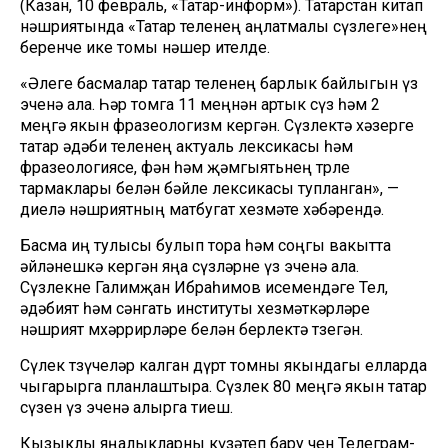
(Казан, 10 февраль, «Татар-информ»). Татарстан китап
нәшриятында «Татар теленең аңлатмалы сүзлеге»нең
беренче ике томы нәшер ителде.
«Әлеге басмалар татар теленең барлык байлыгын үз
эченә ала. Һәр томга 11 меңнән артык сүз һәм 2
меңгә якын фразеологизм кергән. Сүзлектә хәзерге
татар әдәби теленең актуаль лексикасы һәм
фразеологиясе, фән һәм җәмгыятьнең төрле
тармаклары белән бәйле лексикасы тупланган», —
диелә нәшриятның матбугат хезмәте хәбәрендә.
Басма иң тулысы булып тора һәм соңгы вакытта
әйләнешкә кергән яңа сүзләрне үз эченә ала.
Сүзлекне Галимҗан Ибраһимов исемендәге Тел,
әдәбият һәм сәнгать институты хезмәткәрләре
нәшрият мөхәррирләре белән берлектә төзегән.
Сүлек төзүчеләр калган дүрт томны якындагы елларда
чыгарырга планлаштыра. Сүзлек 80 меңгә якын татар
сүзен үз эченә алырга тиеш.
Кызыклы яңалыкларны күзәтеп бару өчен
Телеграм-