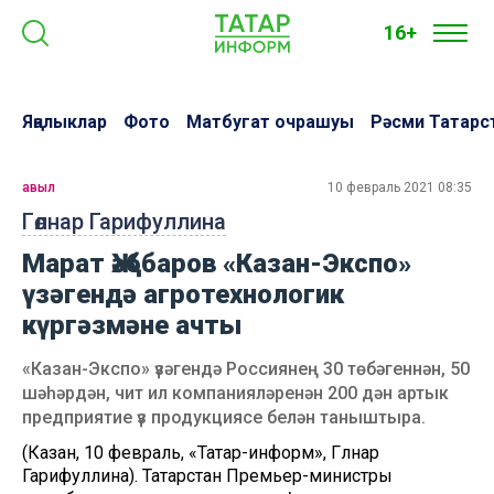
16+
Яңалыклар
Фото
Матбугат очрашуы
Рәсми Татарс
авыл
10 февраль 2021 08:35
Гөлнар Гарифуллина
Марат Җәббаров «Казан-Экспо»
үзәгендә агротехнологик
күргәзмәне ачты
«Казан-Экспо» үзәгендә Россиянең 30 төбәгеннән, 50
шәһәрдән, чит ил компанияләренән 200 дән артык
предприятие үз продукциясе белән таныштыра.
(Казан, 10 февраль, «Татар-информ», Гөлнар
Гарифуллина). Татарстан Премьер-министры