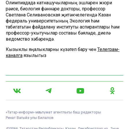
Олимпиадада катнашучыларның эшләрен жюри
рәисе, биология фәннәре докторы, профессор
Светлана Селивановская җитәкчелегендә Казан
федераль университетының Экология һәм
табигатьтән файдалану институты аспирантлары һәм
профессор-укытучылар составы бәяләде, диелә
ведомство хәбәрендә.
Кызыклы яңалыкларны күзәтеп бару өчен
Телеграм-
каналга
язылыгыз
«Татар-информ» мәгълүмат агентлыгы баш редакторы
Ринат Вагыйз улы Билалов
420066, Татарстан Республикасы, Казан, Декабристлар ур., 2нче