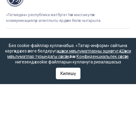
«Татмедиа» республика матбугат һәм массакүләм
коммуникацияләр агентлыгы ярдәме белән чыгарыла.
16+
Без cookie-файллар кулланабыз. «Татар-информ» сайтына
кергәндә сез әлеге белдерүгә,
шәхси мәгълүматларны эшкәртүгә
,
Шәхси
мәгълүматлар турындагы сәясәткә
һәм
Конфиденциальлек сәясәте
нигезендә cookie файлларын куллануга ризалашасыз
Әлеге ресурста
Килешү
16+ категорияләренә
керүче мәгълүмат
булырга мөмкин.
Татар-информ (Татар) Россиянең элемтә, мәгълүмати технологияләр
һәм гаммәви коммуникацияләрне күзәтчелек хезмәте (Роскомнадзор)
тарафыннан интернет басма буларак теркәлгән. Массакүләм
мәгълүмат чарасын теркәү турында ЭЛ № ФС 77-90202 таныклыгы