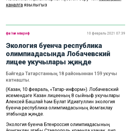
каналга
язылыгыз
фән һәм мәгариф
10 февраль 2021 07:39
Экология буенча республика
олимпиадасында Лобачевский
лицее укучылары җиңде
Бәйгедә Татарстанның 18 районыннан 159 укучы
катнашты.
(Казан, 10 февраль, «Татар-информ»). Лобачевский
исемендәге Казан лицееның 8 сыйныф укучылары
Алексей Башлай һәм Булат Идиатуллин экология
буенча республика олимпиадасының йомгаклау
этабында җиңде.
Экология буенча Бөтенроссия олимпиадасының
йомгаклау этабы Ставрополь краенда узачак, дип