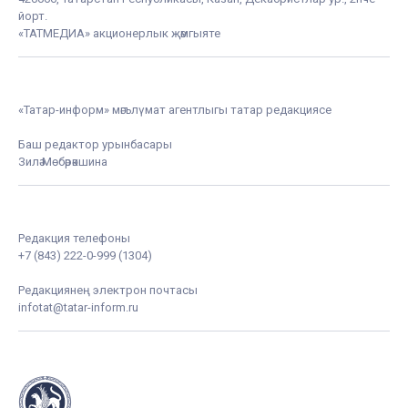
йорт.
«ТАТМЕДИА» акционерлык җәмгыяте
«Татар-информ» мәгълүмат агентлыгы татар редакциясе
Баш редактор урынбасары
Зилә Мөбәрәкшина
Редакция телефоны
+7 (843) 222-0-999 (1304)
Редакциянең электрон почтасы
infotat@tatar-inform.ru