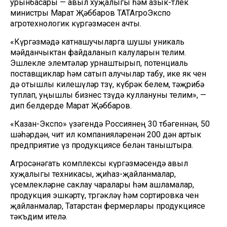
урынбасары — авыл хуҗалыгы һәм азык-төлек
министры Марат Җәббаров ТАТАгроЭкспо
агротехнологик күргәзмәсен ачты.
«Күргәзмәдә катнашучыларга шушы уникаль
мәйданчыктан файдаланып калуларын телим.
Эшлекле элемтәләр урнаштырып, потенциаль
поставщиклар һәм сатып алучылар табу, ике як өчен
дә отышлы килешүләр төзү, күбрәк белем, тәҗрибә
туплап, уңышлы бизнес төзүдә куллануны телим», —
дип белдерде Марат Җәббаров.
«Казан-Экспо» үзәгендә Россиянең 30 төбәгеннән, 50
шәһәрдән, чит ил компанияләренән 200 дән артык
предприятие үз продукциясе белән таныштыра.
Агросәнәгать комплексы күргәзмәсендә авыл
хуҗалыгы техникасы, җиһаз-җайланмалар,
үсемлекләрне саклау чаралары һәм ашламалар,
продукция эшкәртү, төргәкләү һәм сортировка өчен
җайланмалар, Татарстан фермерлары продукциясе
тәкъдим ителә.