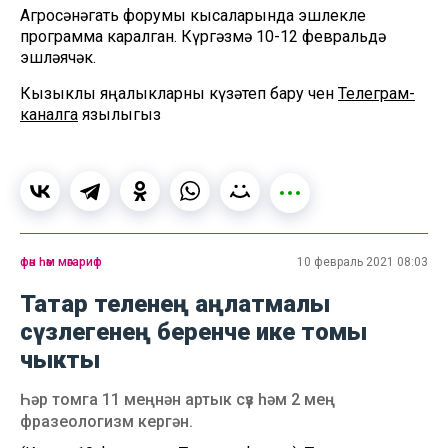
Агросәнәгать форумы кысаларында эшлекле
программа каралган. Күргәзмә 10-12 февральдә
эшләячәк.
Кызыклы яңалыкларны күзәтеп бару өчен
Телеграм-
каналга
язылыгыз
фән һәм мәгариф
10 февраль 2021 08:03
Татар теленең аңлатмалы
сүзлегенең беренче ике томы
чыкты
Һәр томга 11 меңнән артык сүз һәм 2 мең
фразеологизм кергән.