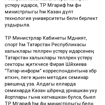
үстерү идарәсе, ТР Мәгариф һәм фән
министрлыгы һәм Казан дәүләт
технология университеты белән берлектә
уздырыла.
ТР Министрлар Кабинеты Мәдәният,
спорт һәм Татарстан Республикасы
халыклары телләрен үстерү идарәсенең
Татарстан халыклары телләрен үстерү
секторы җитәкчесе Фирая Шәйхиева
“Татар-информ” корреспондентына хәбәр
иткәнчә, әлеге җыен методик семинар
рәвешендә уза. Алдагы елларда
семинарда Казан шәһәрендә урнашкан уку
йортлары гына катнашкан булса, быел
ТР Мәгариф һәм фән министрлыгы белән