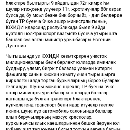
һәлакәтләре былтыргы 9 айдагыдан 72гә кимрәк һәм
шулар нәтиҗәсендә үлүчеләр 11гә, җәрәхәтләнүчеләр 88гә азрак
булса да, бу мәсьәлә безне бик борчый», - дип белдерде
бүген ТР буенча Эчке эшләр министрлыгының
ЮХИДИ идарәсендә республикада быел 9 айда
күзәтелгән юл-транспорт вазгыяте буенча утырышта
башлап сүз алган министр урынбасары Евгений
Дәүләтшин.
Чыгышында ул ЮХИДИ хезмәткәрләренә участок
милиционерлары белән берлектә юлларда иминлек
булдыру, үлемгә, бигрәк тә балалар үлеменә китергән
фаҗигаләр санын кискен киметү өчен тырышырга
кирәклеген алда торган бурычларның берсе буларак
телгә алды. Шушы мәсьәләне шәрехләп, ТР буенча эчке
эшләр министры урынбасары юлларда балалар
катнашында булган транспорт һәлакәтләренең
күпчелегендә транспорт белән идарә итүчеләр гаепле
икәнен, шуңа күрә автомобиль салонында балалар
алып баручыларның махсус креслолар,
куркынычсызлык каешларыннан башка йөрүенә юл
куймау эштә төп юнәлеш булып торуын аеруча басым