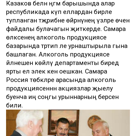
Казаков белән әңгәмә барышында алар
республикада күп еллардан бирле
тупланган тәҗрибәне өйрәнүнең үзләре өчен
файдалы булачагын җиткерде. Самара
өлкәсенең алкоголь продукциясе
базарында тәртип әле урнаштырыла гына
башлаган. Алкоголь продукциясе
әйләнешен көйләү департаменты биредә
ярты ел элек кенә оешкан. Самара
Россия төбәкләре арасында алкоголь
продукциясеннән акциязлар җыелу
буенча иң соңгы урыннарның берсен
били.