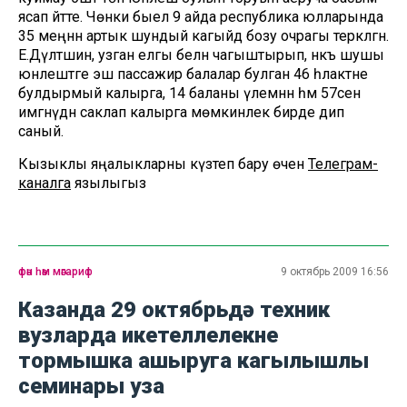
ясап әйтте. Чөнки быел 9 айда республика юлларында
35 меңнән артык шундый кагыйдә бозу очрагы теркәлгән.
Е.Дәүләтшин, узган елгы белән чагыштырып, нәкъ шушы
юнәлештәге эш пассажир балалар булган 46 һәлакәтне
булдырмый калырга, 14 баланы үлемнән һәм 57сен
имгәнүдән саклап калырга мөмкинлек бирде дип
саный.
Кызыклы яңалыкларны күзәтеп бару өчен
Телеграм-
каналга
язылыгыз
фән һәм мәгариф
9 октябрь 2009 16:56
Казанда 29 октябрьдә техник
вузларда икетеллелекне
тормышка ашыруга кагылышлы
семинары уза