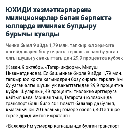
ЮХИДИ хезмәткәрләренә
милиционерлар белән берлектә
юлларда иминлек булдыру
бурычы куелды
Чөнки быел 9 айда 1,79 млн. тапкыр юл хәрәкәте
кагыйдәләрен бозу очрагы теркәлгән һәм бу узган
елгы шушы ук вакыттагыдан 29,9 процентка күбрәк
(Казан, 9 октябрь, «Татар-информ», Миләүшә
Низаметдинова). Ел башыннан бирле 9 айда 1,79 млн.
тапкыр юл хәрәкәте кагыйдәләрен бозу очрагы теркәлгән һәм
бу узган елгы шушы ук вакыттагыдан 29,9 процентка
күбрәк. Шуларның 49 проценты тизлекне арттыруга
кайтып кала. Моннан тыш, Татарстан юлларында
транспорт белән бәйле 401 һәлакәттә балалар да булып,
кызганыч ки, 20 баланың гомере өзелгән, 401е тәннәре
төрле дәрәҗәдә имгәнгән-җәрәхәтләнгән.
«Балалар һәм үсмерләр катнашында булган транспорт