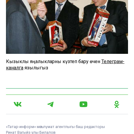
Кызыклы яңалыкларны күзәтеп бару өчен
Телеграм-
каналга
язылыгыз
«Татар-информ» мәгълүмат агентлыгы баш редакторы
Ринат Вагыйз улы Билалов