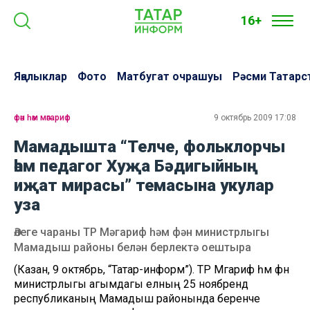
16+
Яңалыклар
Фото
Матбугат очрашуы
Рәсми Татарс
фән һәм мәгариф
9 октябрь 2009 17:08
Мамадышта “Телче, фольклорчы
һәм педагог Хуҗа Бәдигыйның
иҗат мирасы” темасына укулар
уза
Әлеге чараны ТР Мәгариф һәм фән министрлыгы
Мамадыш районы белән берлектә оештыра
(Казан, 9 октябрь, “Татар-информ”). ТР Мәгариф һәм фән
министрлыгы агымдагы елның 25 ноябрендә
республиканың Мамадыш районында беренче