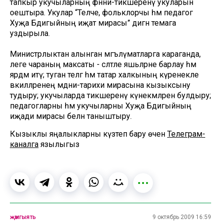
тапкыр укучыларның фәнни-тикшеренү укуларын
оештыра. Укулар “Телче, фольклорчы һәм педагог
Хуҗа Бәдигыйның иҗат мирасы” дигән темага
уздырыла.
Министрлыктан алынган мәгълүматларга караганда,
әлеге чараның максаты - сәләтле яшьләрне барлау һәм
ярдәм итү; туган телгә һәм татар халкының күренекле
вәкилләренең мәдәни-тарихи мирасына кызыксыну
тудыру; укучыларда тикшеренү күнекмәләрен булдыру;
педагогларны һәм укучыларны Хуҗа Бәдигыйның
иҗади мирасы белән таныштыру.
Кызыклы яңалыкларны күзәтеп бару өчен
Телеграм-
каналга
язылыгыз
җәмгыять
9 октябрь 2009 16:59