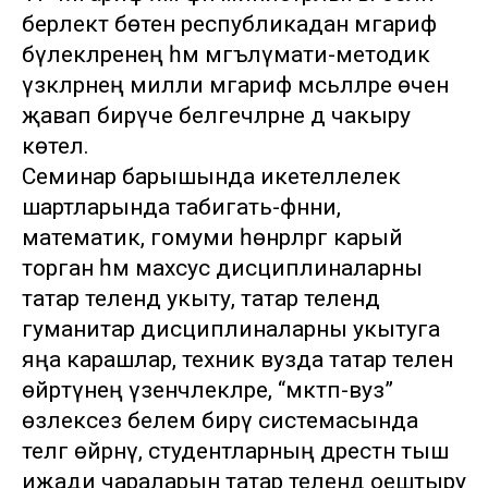
берлектә бөтен республикадан мәгариф
бүлекләренең һәм мәгълүмати-методик
үзәкләрнең милли мәгариф мәсьәләләре өчен
җавап бирүче белгечләрне дә чакыру
көтелә.
Семинар барышында икетеллелек
шартларында табигать-фәнни,
математик, гомуми һөнәрләргә карый
торган һәм махсус дисциплиналарны
татар телендә укыту, татар телендә
гуманитар дисциплиналарны укытуга
яңа карашлар, техник вузда татар телен
өйрәтүнең үзенчәлекләре, “мәктәп-вуз”
өзлексез белем бирү системасында
телгә өйрәнү, студентларның дәрестән тыш
иҗади чараларын татар телендә оештыру