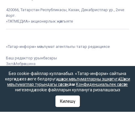
420066, Татарстан Республикасы, Казан, Декабристлар ур., 2нче
йорт.
«ТАТМЕДИА» акционерлык җәмгыяте
«Татар-информ» мәгълүмат агентлыгы татар редакциясе
Баш редактор урынбасары
Зилә Мөбәрәкшина
Без cookie-файллар кулланабыз. «Татар-информ» сайтына
кергәндә сез әлеге белдерүгә,
шәхси мәгълүматларны эшкәртүгә
,
Шәхси
мәгълүматлар турындагы сәясәткә
һәм
Конфиденциальлек сәясәте
Редакция телефоны
нигезендә cookie файлларын куллануга ризалашасыз
+7 (843) 222-0-999 (1304)
Килешү
Редакциянең электрон почтасы
infotat@tatar-inform.ru