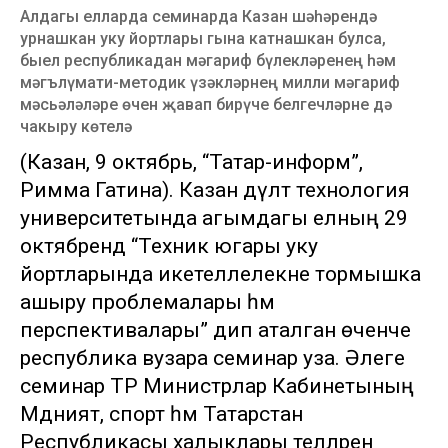
Алдагы елларда семинарда Казан шәһәрендә
урнашкан уку йортлары гына катнашкан булса,
быел республикадан мәгариф бүлекләренең һәм
мәгълүмати-методик үзәкләрнең милли мәгариф
мәсьәләләре өчен җавап бирүче белгечләрне дә
чакыру көтелә
(Казан, 9 октябрь, “Татар-информ”,
Римма Гатина). Казан дәүләт технология
университетында агымдагы елның 29
октябрендә “Техник югары уку
йортларында икетеллелекне тормышка
ашыру проблемалары һәм
перспективалары” дип аталган өченче
республика вузара семинар уза. Әлеге
семинар ТР Министрлар Кабинетының
Мәдәният, спорт һәм Татарстан
Республикасы халыклары телләрен