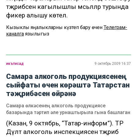
тәҗрибәсенә кагылышлы мәсьәләләр турында
фикер алышу көтелә.
Кызыклы яңалыкларны күзәтеп бару өчен
Телеграм-
каналга
язылыгыз
икътисад
9 октябрь 2009 16:37
Самара алкоголь продукциясенең
сыйфаты өчен көрәштә Татарстан
тәҗрибәсен өйрәнә
Самара өлкәсенең алкоголь продукциясе
базарында тәртип әле урнаштырыла гына башлаган
(Казан, 9 октябрь, “Татар-информ”). ТР
Дәүләт алкоголь инспекциясенә тәҗрибә