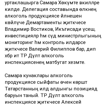
уртаклашырга Самара Хөкүмәте вәкилләре
килде. Делегация составында өлкәнең
алкоголь продукциясе әйләнешен
көйләүче Демартаменты җитәкчесе
Владимир Востиков, Икътисади үсеш,
инвестицияләр һәм сәүдә министрлыгының
мониторинг һәм контроль илдарәсе
җитәкчесе Валерий Филиппов бар, дип
хәбәр итә ТР Дәүләт алкоголь
инспекциясенең матбугат хезмәте.
Самара кунаклары алкоголь
продукциясе сыйфаты өчен көрәштә
Татарстанның илдә алдынгы позициядә
баруын таный. ТР Дәүләт алкоголь
инспекциясе җитәкчесе Алексей