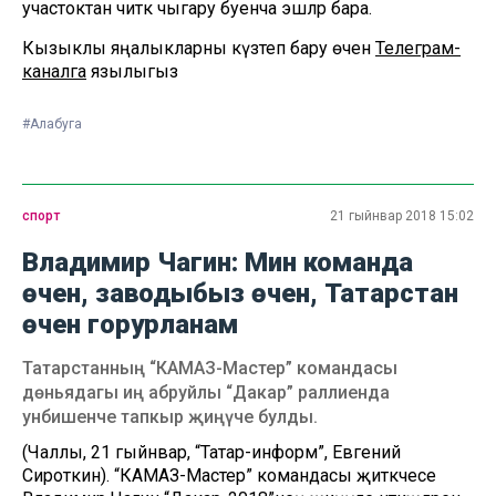
участоктан читкә чыгару буенча эшләр бара.
Кызыклы яңалыкларны күзәтеп бару өчен
Телеграм-
каналга
язылыгыз
#Алабуга
спорт
21 гыйнвар 2018 15:02
Владимир Чагин: Мин команда
өчен, заводыбыз өчен, Татарстан
өчен горурланам
Татарстанның “КАМАЗ-Мастер” командасы
дөньядагы иң абруйлы “Дакар” раллиенда
унбишенче тапкыр җиңүче булды.
(Чаллы, 21 гыйнвар, “Татар-информ”, Евгений
Сироткин). “КАМАЗ-Мастер” командасы җитәкчесе