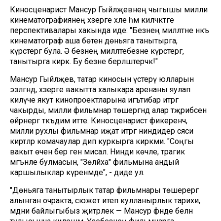
Киносценарист Мансур Гыйләҗевнең чыгышы милли
кинематографиянең хәзерге хәле һәм киләчәктәге
перспективалары хакында иде: "Безнең милләтне нәкъ
кинематограф аша бөтен дөньяга танытырга,
күрсәтергә була. Ә безнең милләтебезне күрсәтергә,
танытырга кирәк. Бу безне берләштерәчәк!"
Мансур Гыйләҗев, татар киносын үстерү юлларын
эзләгәндә, хәзерге вакытта халыкара аренаны яулап
килүче якут кинопроектларына игътибар итәргә
чакырды, милли фильмнар төшергәндә алар тәҗрибәсен
өйрәнергә тәкъдим итте. Киносценарист фикеренчә,
милли рухлы фильмнар иҗат итәргә ниндидер сәяси
киртәләр комачаулар дип куркырга кирәкми. "Соңгы
вакыт өчен бер генә мисал. Нинди көчле, трагик
мәгънәле булмасын, "Зөләйха" фильмына андый
каршылыклар күренмәде", - диде ул.
"Дөньяга танытырлык татар фильмнары төшерергә
алынган очракта, сюжет итеп кулланырлык тарихи,
мәдәни байлыгыбыз җитәрлек — Мансур әфәнде белән