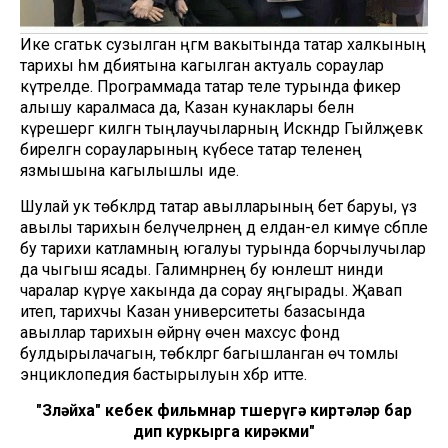
Ике сәгатькә сузылган әңгәмә вакытында татар халкының
тарихы һәм әдәбиятына кагылган актуаль сораулар
күтәрелде. Программада татар теле турында фикер
алышу каралмаса да, Казан кунаклары белән
күрешергә килгән тыңлаучыларның Искәндәр Гыйләҗевкә
бирелгән сорауларының күбесе татар теленең
язмышына кагылышлы иде.
Шулай ук төбәкләрдә татар авылларының бетә баруы, үз
авылы тарихын белүчеләрнең дә елдан-ел кимүе сәбәпле
бу тарихи катламның югалуы турында борчылучылар
да чыгыш ясады. Галимнәрнең бу юнәлештә нинди
чаралар күрүе хакында да сорау яңгырады. Җавап
итеп, тарихчы Казан университеты базасында
авыллар тарихын өйрәнү өчен махсус фонд
булдырылачагын, төбәкләргә багышланган өч томлы
энциклопедия бастырылуын хәбәр итте.
"Зөләйха" кебек фильмнар төшерүгә киртәләр бар
дип куркырга кирәкми"