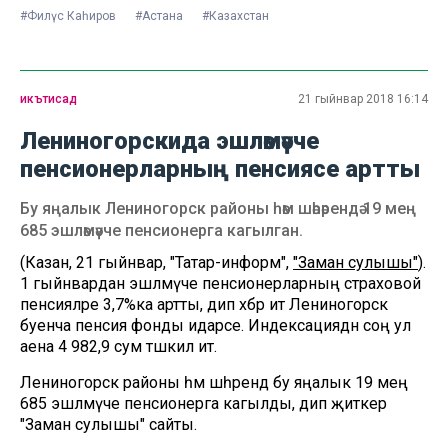
#Филүс Каһиров
#Астана
#Казахстан
икътисад
21 гыйнвар 2018 16:14
Лениногорскида эшләмәүче
пенсионерларның пенсиясе артты
Бу яңалык Лениногорск районы һәм шәһәрендә 19 мең
685 эшләмәүче пенсионерга кагылган.
(Казан, 21 гыйнвар, "Татар-информ",
"Заман сулышы"
).
1 гыйнвардан эшләмәүче пенсионерларның страховой
пенсияләре 3,7%ка артты, дип хәбәр итә Лениногорск
буенча пенсия фонды идарәсе. Индексациядән соң ул
аена 4 982,9 сум тәшкил итә.
Лениногорск районы һәм шәһәрендә бу яңалык 19 мең
685 эшләмәүче пенсионерга кагылды, дип җиткерә
"Заман сулышы" сайты.