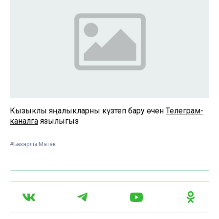
Кызыклы яңалыкларны күзәтеп бару өчен
Телеграм-
каналга
язылыгыз
#Базарлы Матак