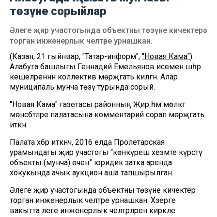
төзүне сорыйлар
Әлеге җир участогында объектны төзүне кичектерә
торган инженерлык челтәре урнашкан.
(Казан, 21 гыйнвар, "Татар-информ",
"Новая Кама"
).
Алабуга башлыгы Геннадий Емельянов исеменә шәһәр
кешеләреннән коллектив мөрәҗәгать килгән. Алар
муниципаль мунча төзү турында сорый.
"Новая Кама" газетасы районның Җир һәм мөлкәт
мөнәсәбәтләре палатасына комментарий сорап мөрәҗәгать
иткән.
Палата хәбәр иткәнчә, 2016 елда Пролетарская
урамындагы җир участогы “көнкүреш хезмәте күрсәтү
объекты (мунча) өчен” юридик затка аренда
хокукында ачык аукцион аша тапшырылган.
Әлеге җир участогында объектны төзүне кичектерә
торган инженерлык челтәре урнашкан. Хәзерге
вакытта әлеге инженерлык челтәрләрен кирәкле