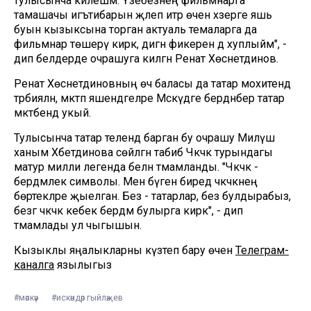
тулысынча килешәм. Үзебезнең фильмнарга
тамашачы игътибарын җәлеп итәр өчен хәзерге яшь
буын кызыксына торган актуаль темаларга да
фильмнар төшерү кирәк, дигән фикерен дә хуплыйм", -
дип белдерде очрашуга килгән Ренат Хөснетдинов.
Ренат Хөснетдиновның өч баласы да татар мохитендә
тәрбияләнә, мәктәп яшендәгеләре Мәскәүдәге бердәнбер татар
мәктәбендә укый.
Тулысынча татар телендә барган бу очрашу Миләүшә
ханым Хәбетдинова сөйләгән табибә Чәкчәк турындагы
матур милли легенда белән тәмамланды. "Чәкчәк -
бердәмлек символы. Менә бүген биредә чәкчәкнең
бөртекләре җыелган. Без - татарлар, без булдырабыз,
безгә чәкчәк кебек бердәм булырга кирәк", - дип
тәмамлады ул чыгышын.
Кызыклы яңалыкларны күзәтеп бару өчен
Телеграм-
каналга
язылыгыз
#мәскәү
#искәндәр гыйләҗев