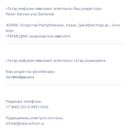
«Татар-информ» мәгълүмат агентлыгы баш редакторы
Ринат Вагыйз улы Билалов
420066, Татарстан Республикасы, Казан, Декабристлар ур., 2нче
йорт.
«ТАТМЕДИА» акционерлык җәмгыяте
«Татар-информ» мәгълүмат агентлыгы татар редакциясе
Баш редактор урынбасары
Зилә Мөбәрәкшина
Редакция телефоны
+7 (843) 222-0-999 (1304)
Редакциянең электрон почтасы
infotat@tatar-inform.ru