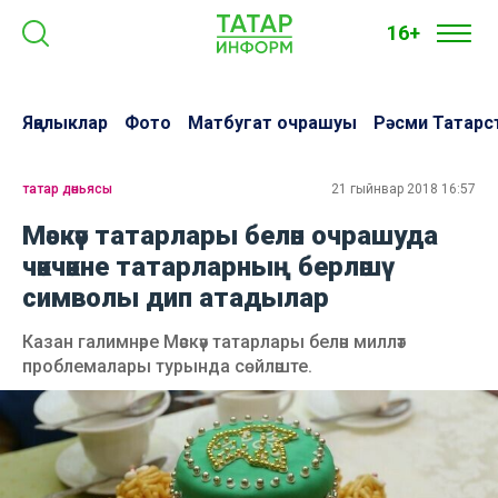
16+
Яңалыклар
Фото
Матбугат очрашуы
Рәсми Татарс
татар дөньясы
21 гыйнвар 2018 16:57
Мәскәү татарлары белән очрашуда
чәкчәкне татарларның берләшү
символы дип атадылар
Казан галимнәре Мәскәү татарлары белән милләт
проблемалары турында сөйләште.