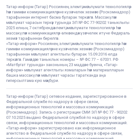
Татар-информ (Татар) Россиянең элемтә, мәгълүмати технологияләр
һәм гаммәви коммуникацияләрне күзәтчелек хезмәте (Роскомнадзор)
тарафыннан интернет басма буларак теркәлгән. Массакүләм
мәгълүмат чарасын теркәү турында ЭЛ № ФС 77-90202 таныклыгы
2025 елның 7 октябрендә элемтә, мәгълүмати технологияләр һәм
массакүләм коммуникацияләр өлкәсендә күзәтчелек итүче Федераль
хезмәт тарафыннан бирелгән.
«Татар-информ» Россиянең элемтә, мәгълүмати технологияләр һәм
гаммәви коммуникацияләрне күзәтчелек хезмәте (Роскомнадзор)
тарафыннан мәгълүмат агентлыгы буларак 15.09.2016 елда
теркәлгән. Гамәлдәге таныклык номеры – № ФС 77 – 67031. РФ
«Матбугат турында» законының 23 маддәсе буенча, «Татар-
информ» мәгълүмат агентлыгы язмаларын һәм материалларын
башка массакүләм мәгълүмат чарасы таратканда аңа
гиперсылтама кую мәҗбүри.
Татар-информ (Татар) сетевое издание, зарегистрированное в
Федеральной службе по надзору в сфере связи,
информационных технологий и массовых коммуникаций
(Роскомнадзор). Запись о регистрации СМИ ЭЛ № ФС 77 - 90202
07.10.2025 выдано Федеральной службой по надзору в сфере
связи, информационных технологий и массовых коммуникаций.
«Татар-информ» зарегистрировано как информационное
агентство в Федеральной службе по надзору в сфере связи,
информационных технологий и массовых коммуникаций