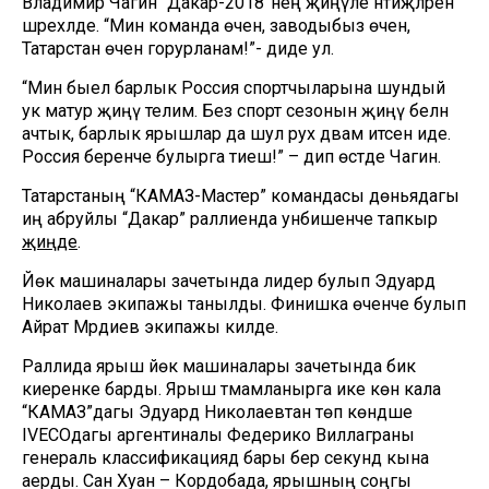
Владимир Чагин “Дакар-2018”нең җиңүле нәтиҗәләрен
шәрехләде. “Мин команда өчен, заводыбыз өчен,
Татарстан өчен горурланам!”- диде ул.
“Мин быел барлык Россия спортчыларына шундый
ук матур җиңү телим. Без спорт сезонын җиңү белән
ачтык, барлык ярышлар да шул рух дәвам итсен иде.
Россия беренче булырга тиеш!” – дип өстәде Чагин.
Татарстаның “КАМАЗ-Мастер” командасы дөньядагы
иң абруйлы “Дакар” раллиенда унбишенче тапкыр
җиңде
.
Йөк машиналары зачетында лидер булып Эдуард
Николаев экипажы танылды. Финишка өченче булып
Айрат Мәрдиев экипажы килде.
Раллида ярыш йөк машиналары зачетында бик
киеренке барды. Ярыш тәмамланырга ике көн кала
“КАМАЗ”дагы Эдуард Николаевтан төп көндәше
IVECOдагы аргентиналы Федерико Виллаграны
генераль классификациядә бары бер секунд кына
аерды. Сан Хуан – Кордобада, ярышның соңгы