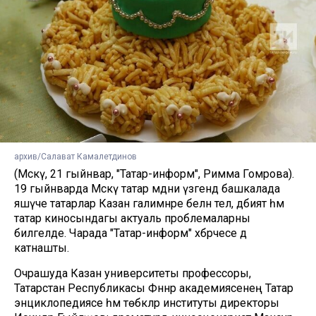
архив/Салават Камалетдинов
(Мәскәү, 21 гыйнвар, "Татар-информ", Римма Гомәрова).
19 гыйнварда Мәскәү татар мәдәни үзәгендә башкалада
яшәүче татарлар Казан галимнәре белән тел, әдәбият һәм
татар киносындагы актуаль проблемаларны
билгеләде. Чарада "Татар-информ" хәбәрчесе дә
катнашты.
Очрашуда Казан университеты профессоры,
Татарстан Республикасы Фәннәр академиясенең Татар
энциклопедиясе һәм төбәкләр институты директоры