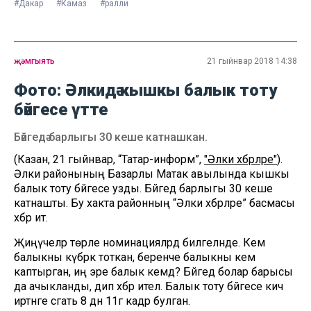
#Дакар
#Камаз
#ралли
җәмгыять
21 гыйнвар 2018 14:38
Фото: Әлкидә кышкы балык тоту
бәйгесе үтте
Бәйгедә барлыгы 30 кеше катнашкан.
(Казан, 21 гыйнвар, “Татар-информ”,
"Әлки хәбәрләре"
).
Әлки районының Базарлы Матак авылында кышкы
балык тоту бәйгесе узды. Бәйгедә барлыгы 30 кеше
катнашты. Бу хакта районның “Әлки хәбәрләре” басмасы
хәбәр итә.
Җиңүчеләр төрле номинацияләрдә билгеләнде. Кем
балыкны күбрәк тоткан, беренче балыкны кем
каптырган, иң эре балык кемдә? Бәйгедә болар барысы
да ачыкланды, дип хәбәр ителә. Балык тоту бәйгесе кичә
иртәнге сәгать 8 дән 11гә кадәр булган.