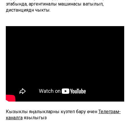
этабында, аргентиналы машинасы ватылып,
дистанциядән чыкты.
Кызыклы яңалыкларны күзәтеп бару өчен
Телеграм-
каналга
язылыгыз