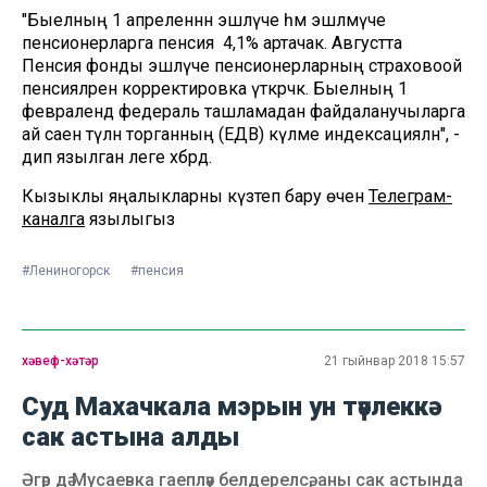
"Быелның 1 апреленнән эшләүче һәм эшләмәүче
пенсионерларга пенсия 4,1% артачак. Августта
Пенсия фонды эшләүче пенсионерларның страховоой
пенсияләренә корректировка үткәрәчәк. Быелның 1
февралендә федераль ташламадан файдаланучыларга
ай саен түләнә торганның (ЕДВ) күләме индексацияләнә", -
дип язылган әлеге хәбәрдә.
Кызыклы яңалыкларны күзәтеп бару өчен
Телеграм-
каналга
язылыгыз
#Лениногорск
#пенсия
хәвеф-хәтәр
21 гыйнвар 2018 15:57
Суд Махачкала мэрын ун тәүлеккә
сак астына алды
Әгәр дә Мусаевка гаепләү белдерелсә, аны сак астында