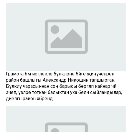
Грамота һәм истәлекле бүләкләрне бәйге җиңүчеләренә
район башлыгы Александр Никошин тапшырган.
Бүләкләү чарасыннан соң барысы бергәләп кайнар чәй
эчеп, үзләре тоткан балыктан уха белән сыйландылар,
диелгән район хәбәрендә.