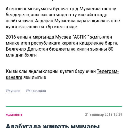
Агентлык мәгълүматы буенча, әгәр дә Мусаевка гаепләү
белдерелсә, аны сак астында тоту ике айга кадәр
озайтылачак. Алдарак Мусаевка карата җинаять эше
кузгатылганлыгы хәбәр ителгән иде.
2016 елның мартында Мусаев “АСПК “ җәмгыятенә
милке итеп республикага караган кишәрлекне биргән.
Белгечләр Дагыстан бюджетына килгән зыянны 80
млн дип бәяләгән.
Кызыклы яңалыкларны күзәтеп бару өчен
Телеграм-
каналга
язылыгыз
#Мусаев
#Махачкала
җәмгыять
21 гыйнвар 2018 15:29
Алабугада җәмәгать мунчасы