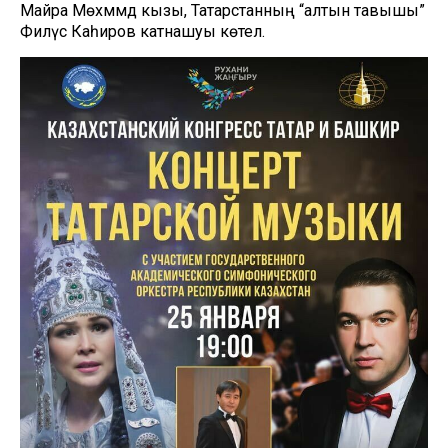
Майра Мөхәммәд кызы, Татарстанның “алтын тавышы”
Филүс Каһиров катнашуы көтелә.