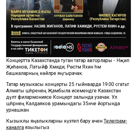
Концертта Казахстанда туган татар авторлары - Нәҗип
Җиһанов, Латыйф Хәмиди, Рөстәм Яхин һәм
башкаларның көйләре яңгырачак.
Татар музыкасы концерты 25 гыйнварда 19.00 сәгатьтә
Алматы шәһәренең Җамбыла исемендәге Казахстан
дәүләт филармониясе Концерт залында узачак. Ул
шәһәрнең Калдаяков урамындагы 35нче йортында
урнашкан.
Кызыклы яңалыкларны күзәтеп бару өчен
Телеграм-
каналга
язылыгыз