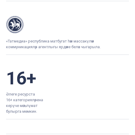
«Татмедиа» республика матбугат һәм массакүләм
коммуникацияләр агентлыгы ярдәме белән чыгарыла.
16+
Әлеге ресурста
16+ категорияләренә
керүче мәгълүмат
булырга мөмкин.