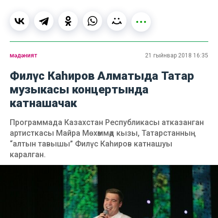
мәдәният
21 гыйнвар 2018 16:35
Филүс Каһиров Алматыда Татар
музыкасы концертында
катнашачак
Программада Казахстан Республикасы атказанган
артисткасы Майра Мөхәммәд кызы, Татарстанның
“алтын тавышы” Филүс Каһиров катнашуы
каралган.