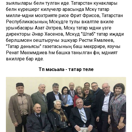
зыялылары белән тулган иде. Татарстан кунаклары
белән күрешергә килүчеләр арасында Мәскәү татар
милли-мәдәни мохтәрияте рәисе Фәрит Фәрисов, Татарстан
Республикасының Мәскәүдәге тулы вәкаләтле вәкиле
урынбасары Азат Әхтәрәев, Мәскәү татар мәдәни үзәге
директоры Әнвәр Хөсәенов, Мәскәүдә "Штаб" татар иҗади
берләшмәсен оештыручы эшкуар Рөстәм Ямалеев,
"Татар дөньясы" газетасының баш мөхәррире, язучы
Ренат Мөхәммәдиев һәм башка танылган фән, мәдәният
вәкилләре бар иде.
Төп мәсьәлә - татар теле