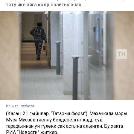
тоту ике айга кадәр озайтылачак.
Ильнар Тухбатов
(Казан, 21 гыйнвар, “Татар-информ”). Махачкала мэры
Муса Мусаев гаепләү белдерелгәнгә кадәр суд
тарафыннан ун тәүлеккә сак астына алынган. Бу хакта
РИА “Новости” җиткерә.