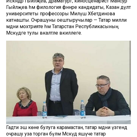
Искәндәр Гыйләҗев; драматург, киносценарист Мансур
Гыйләҗев һәм филология фәннәре кандидаты, Казан дәүләт
университеты профессоры Миләүшә Хәбетдинова
катнашты. Очрашуны оештыручылар — Татар милли
мәдәни мохтәрияте һәм Татарстан Республикасының
Мәскәүдәге тулы вәкаләтле вәкиллеге.
Гадәти эш көне булуга карамастан, татар мәдәни үзәгендә
очрашу уза торган бүлмә Мәскәүдә яшәүче татар