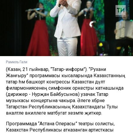
Рамиль Гали
(Казан, 21 гыйнвар, “Татар-информ”). “Рухани
Жанғыру” программасы кысаларында Казахстанның
татар һәм башкорт конгрессы Казахстан дәүләт
филармониясенең симфоник оркестры катнашында
(дирижер - Нурҗан Байбусынов) узачак Татар
музыкасы концертына чакыра. Әлеге хәбәрне
Татарстан Республикасының Казахстандагы Тулы
вәкаләтле вәкиллеге матбугат хезмәте җиткерә.
Программада “Астана Операсы” театры солисты,
Казахстан Республикасы атказанган артисткасы