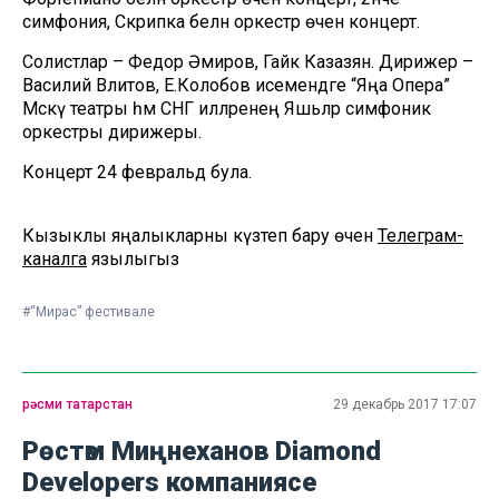
симфония, Скрипка белән оркестр өчен концерт.
Солистлар – Федор Әмиров, Гайк Казазян. Дирижер –
Василий Вәлитов, Е.Колобов исемендәге “Яңа Опера”
Мәскәү театры һәм СНГ илләренең Яшьләр симфоник
оркестры дирижеры.
Концерт 24 февральдә була.
Кызыклы яңалыкларны күзәтеп бару өчен
Телеграм-
каналга
язылыгыз
#“Мирас” фестивале
рәсми татарстан
29 декабрь 2017 17:07
Рөстәм Миңнеханов Diamond
Developers компаниясе