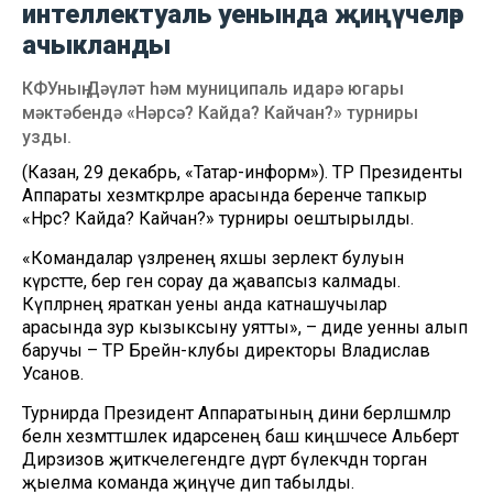
интеллектуаль уенында җиңүчеләр
ачыкланды
КФУның Дәүләт һәм муниципаль идарә югары
мәктәбендә «Нәрсә? Кайда? Кайчан?» турниры
узды.
(Казан, 29 декабрь, «Татар-информ»). ТР Президенты
Аппараты хезмәткәрләре арасында беренче тапкыр
«Нәрсә? Кайда? Кайчан?» турниры оештырылды.
«Командалар үзләренең яхшы әзерлектә булуын
күрсәтте, бер генә сорау да җавапсыз калмады.
Күпләрнең яраткан уены анда катнашучылар
арасында зур кызыксыну уятты», – диде уенны алып
баручы – ТР Брейн-клубы директоры Владислав
Усанов.
Турнирда Президент Аппаратының дини берләшмәләр
белән хезмәттәшлек идарәсенең баш киңәшчесе Альберт
Дирзизов җитәкчелегендәге дүрт бүлекчәдән торган
җыелма команда җиңүче дип табылды.