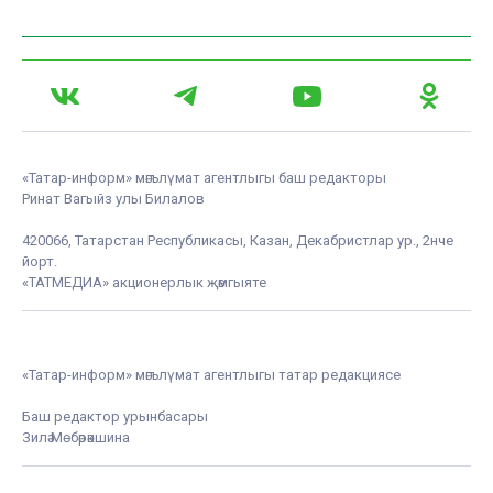
«Татар-информ» мәгълүмат агентлыгы баш редакторы
Ринат Вагыйз улы Билалов
420066, Татарстан Республикасы, Казан, Декабристлар ур., 2нче
йорт.
«ТАТМЕДИА» акционерлык җәмгыяте
«Татар-информ» мәгълүмат агентлыгы татар редакциясе
Баш редактор урынбасары
Зилә Мөбәрәкшина