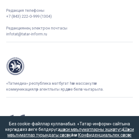
Редакция телефоны
+7 (843) 222-0-999 (1304)
Редакциянең электрон почтасы
infotat@tatar-inform.ru
«Татмедиа» республика матбугат һәм массакүләм
коммуникацияләр агентлыгы ярдәме белән чыгарыла.
16+
Без cookie-файллар кулланабыз. «Татар-информ» сайтына
кергәндә сез әлеге белдерүгә,
шәхси мәгълүматларны эшкәртүгә
,
Шәхси
мәгълүматлар турындагы сәясәткә
һәм
Конфиденциальлек сәясәте
Әлеге ресурста