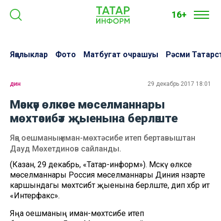
16+
Яңалыклар
Фото
Матбугат очрашуы
Рәсми Татарс
дин
29 декабрь 2017 18:01
Мәскәү өлкәсе мөселманнары
мөхтәсибәт җыенына берләште
Яңа оешманың иман-мөхтәсибе итеп бертавыштан
Дауд Мөхетдинов сайланды.
(Казан, 29 декабрь, «Татар-информ»). Мәскәү өлкәсе
мөселманнары Россия мөселманнары Диния нәзарәте
каршындагы мөхтәсибәт җыенына берләште, дип хәбәр итә
«Интерфакс».
Яңа оешманың иман-мөхтәсибе итеп