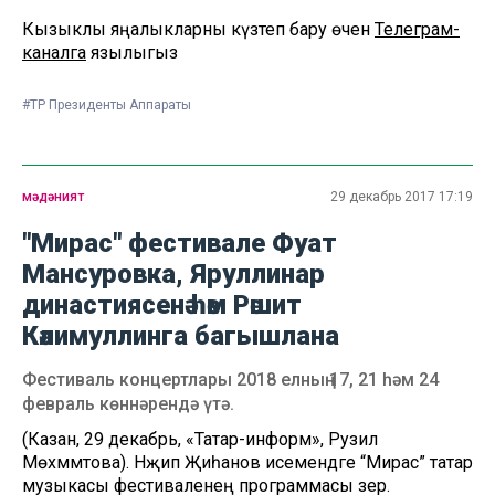
Кызыклы яңалыкларны күзәтеп бару өчен
Телеграм-
каналга
язылыгыз
#ТР Президенты Аппараты
мәдәният
29 декабрь 2017 17:19
"Мирас" фестивале Фуат
Мансуровка, Яруллинар
династиясенә һәм Рәшит
Кәлимуллинга багышлана
Фестиваль концертлары 2018 елның 17, 21 һәм 24
февраль көннәрендә үтә.
(Казан, 29 декабрь, «Татар-информ», Рузилә
Мөхәммәтова). Нәҗип Җиһанов исемендәге “Мирас” татар
музыкасы фестиваленең программасы әзер.