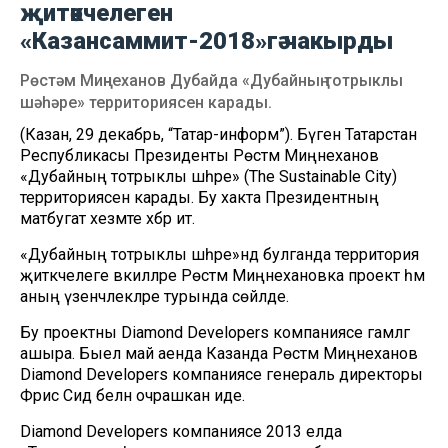
җитәкчелеген
«Казансаммит-2018»гә чакырды
Рөстәм Миңнеханов Дубайда «Дубайның тотрыклы
шәһәре» территориясен карады.
(Казан, 29 декабрь, “Татар-информ”). Бүген Татарстан
Республикасы Президенты Рөстәм Миңнеханов
«Дубайның тотрыклы шәһәре» (The Sustainable City)
территориясен карады. Бу хакта Президентның
матбугат хезмәте хәбәр итә.
«Дубайның тотрыклы шәһәре»ндә булганда территория
җитәкчелеге вәкилләре Рөстәм Миңнехановка проект һәм
аның үзенчәлекләре турында сөйләде.
Бу проектны Diamond Developers компаниясе гамәлгә
ашыра. Быел май аенда Казанда Рөстәм Миңнеханов
Diamond Developers компаниясе генераль директоры
Фәрис Сәид белән очрашкан иде.
Diamond Developers компаниясе 2013 елда