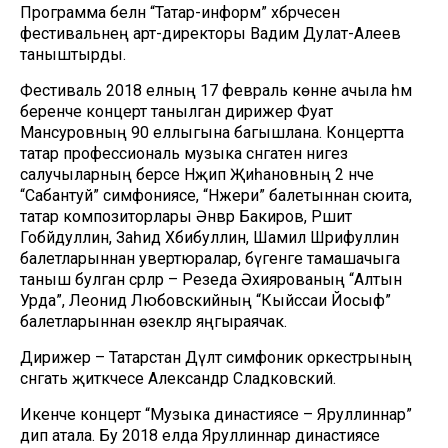
Программа белән “Татар-информ” хәбәрчесен
фестивальнең арт-директоры Вадим Дулат-Алеев
таныштырды.
Фестиваль 2018 елның 17 февраль көнне ачыла һәм
беренче концерт танылган дирижер Фуат
Мансуровның 90 еллыгына багышлана. Концертта
татар профессиональ музыка сәнгатенә нигез
салучыларның берсе Нәҗип Җиһановның 2 нче
“Сабантуй” симфониясе, “Нжери” балетыннан сюита,
татар композиторлары Әнвәр Бакиров, Рәшит
Гобәйдуллин, Заһид Хәбибуллин, Шамил Шәрифуллин
балетларыннан увертюралар, бүгенге тамашачыга
таныш булган әсәрләр – Резеда Әхиярованың “Алтын
Урда”, Леонид Любовскийның “Кыйссаи Йосыф”
балетларыннан өзекләр яңгыраячак.
Дирижер – Татарстан Дәүләт симфоник оркестрының
сәнгать җитәкчесе Александр Сладковский.
Икенче концерт “Музыка династиясе – Яруллиннар”
дип атала. Бу 2018 елда Яруллиннар династиясе