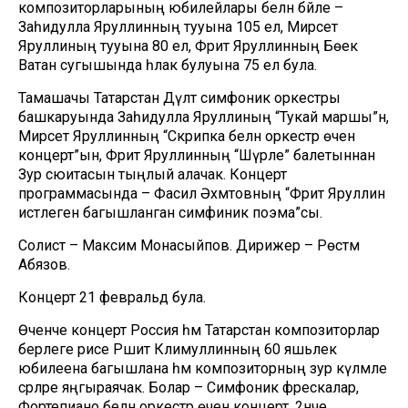
композиторларының юбилейлары белән бәйле –
Заһидулла Яруллинның тууына 105 ел, Мирсәет
Яруллиның тууына 80 ел, Фәрит Яруллинның Бөек
Ватан сугышында һәлак булуына 75 ел була.
Тамашачы Татарстан Дәүләт симфоник оркестры
башкаруында Заһидулла Яруллиның “Тукай маршы”н,
Мирсәет Яруллинның “Скрипка белән оркестр өчен
концерт”ын, Фәрит Яруллинның “Шүрәле” балетыннан
Зур сюитасын тыңлый алачак. Концерт
программасында – Фасил Әхмәтовның “Фәрит Яруллин
истәлегенә багышланган симфиник поэма”сы.
Солист – Максим Монасыйпов. Дирижер – Рөстәм
Абязов.
Концерт 21 февральдә була.
Өченче концерт Россия һәм Татарстан композиторлар
берлеге рәисе Рәшит Кәлимуллинның 60 яшьлек
юбилеена багышлана һәм композиторның зур күләмле
әсәрләре яңгыраячак. Болар – Симфоник фрескалар,
Фортепиано белән оркестр өчен концерт, 2нче