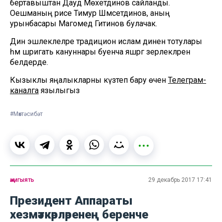
бертавыштан Дауд Мөхетдинов сайланды.
Оешманың рәисе Тимур Шәмсетдинов, аның
урынбасары Магомед Гитинов булачак.
Дин эшлеклеләре традицион ислам динен тотулары
һәм шәригать кануннары буенча яшәргә әзерлекләрен
белдерде.
Кызыклы яңалыкларны күзәтеп бару өчен
Телеграм-
каналга
язылыгыз
#Мөхтәсибәт
җәмгыять
29 декабрь 2017 17:41
Президент Аппараты
хезмәткәрләренең беренче