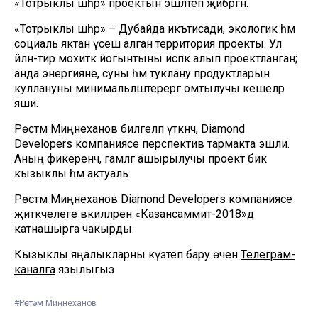
«Тотрыклы шәһәр» проектын эшләтеп җибәргән.
«Тотрыклы шәһәр» – Дубайда икътисади, экологик һәм
социаль яктан үсеш алган территория проекты. Ул
әйләнә-тирә мохиткә йогынтыны исәпкә алып проектланган;
анда энергияне, суны һәм туклану продуктларын
куллануны минимальләштерергә омтылучы кешеләр
яши.
Рөстәм Миңнеханов билгеләп үткәнчә, Diamond
Developers компаниясе перспектив тармакта эшли.
Аның фикеренчә, гамәлгә ашырылучы проект бик
кызыклы һәм актуаль.
Рөстәм Миңнеханов Diamond Developers компаниясе
җитәкчелеге вәкилләрен «Казансаммит-2018»дә
катнашырга чакырды.
Кызыклы яңалыкларны күзәтеп бару өчен
Телеграм-
каналга
язылыгыз
#Рөстәм Миңнеханов