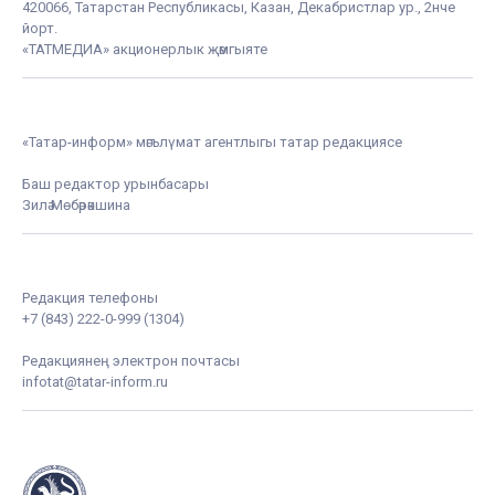
420066, Татарстан Республикасы, Казан, Декабристлар ур., 2нче
йорт.
«ТАТМЕДИА» акционерлык җәмгыяте
«Татар-информ» мәгълүмат агентлыгы татар редакциясе
Баш редактор урынбасары
Зилә Мөбәрәкшина
Редакция телефоны
+7 (843) 222-0-999 (1304)
Редакциянең электрон почтасы
infotat@tatar-inform.ru