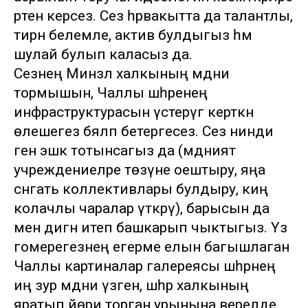
рәтенә керәсез. Сез һәрвакытта да талантлы,
тирән белемле, актив булдыгыз һәм
шулай булып каласыз да.
Сезнең Минзәлә халкының мәдәни
тормышын, Чаллы шәһәренең
инфраструктурасын үстерүгә керткән
өлешегез бәяләп бетергесез. Сез нинди
генә эшкә тотынсагыз да (мәдәният
учреждениеләре төзүне оештыру, яңа
сәнгать коллективлары булдыру, киң
колачлы чаралар үткәрү), барысын да
менә дигән итеп башкарып чыктыгыз. Үз
гомерегезнең егерме елын багышлаган
Чаллы картиналар галереясы шәһәрнең
иң зур мәдәни үзәгенә, шәһәр халкының
яратып йөри торган урынына әверелде.