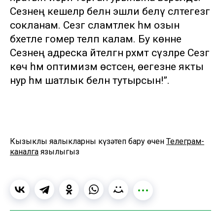
Сезнең кешеләр белән эшли белү сәләтегезгә
сокланам. Сезгә сәламәтлек һәм озын
бәхетле гомер теләп калам. Бу көнне
Сезнең адреска әйтелгән рәхмәт сүзләре Сезгә
көч һәм оптимизм өстәсен, өегезне якты
нур һәм шатлык белән тутырсын!”.
Кызыклы яңалыкларны күзәтеп бару өчен
Телеграм-
каналга
язылыгыз