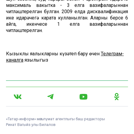
максималь вакытка - 3 елга вазифаларыннан
читләштерелгән булган. 2009 елда дисквалификация
ике идарәчегә карата кулланылган. Аларның берсе 6
айга, икенчесе 1 елга вазифаларыннан
читләштерелгән.
Кызыклы яңалыкларны күзәтеп бару өчен
Телеграм-
каналга
язылыгыз
«Татар-информ» мәгълүмат агентлыгы баш редакторы
Ринат Вагыйз улы Билалов