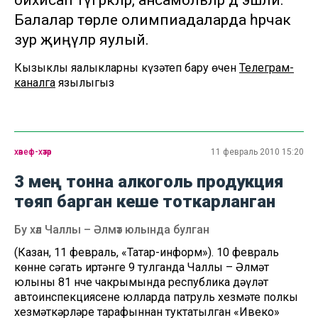
бихисап түгәрәкләр, ансамбльләр дә эшли.
Балалар төрле олимпиадаларда һәрчак
зур җиңүләр яулый.
Кызыклы яңалыкларны күзәтеп бару өчен
Телеграм-
каналга
язылыгыз
хәвеф-хәтәр
11 февраль 2010 15:20
3 мең тонна алкоголь продукция
төяп барган кеше тоткарланган
Бу хәл Чаллы – Әлмәт юлында булган
(Казан, 11 февраль, «Татар-информ»). 10 февраль
көнне сәгать иртәнге 9 тулганда Чаллы – Әлмәт
юлының 81 нче чакрымында республика дәүләт
автоинспекциясенең юлларда патруль хезмәте полкы
хезмәткәрләре тарафыннан туктатылган «Ивеко»