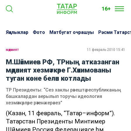
16+
Яңалыклар
Фото
Матбугат очрашуы
Рәсми Татарс
мәдәният
11 февраль 2010 15:41
М.Шәймиев РФ, ТРның атказанган
мәдәният хезмәткәре Г.Хәкимованы
туган көне белән котлады
ТР Президенты: “Сез хаклы рәвештә республиканың
башкалардан аерылып торучы идеология
хезмәткәрләре рәтенә керәсез”
(Казан, 11 февраль, “Татар–информ”).
Татарстан Президенты Минтимер
Шәймиев Россия Федерациясе һәм