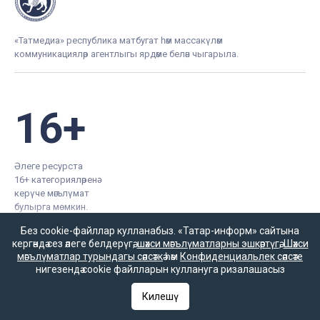
«Татмедиа» республика матбугат һәм массакүләм
коммуникацияләр агентлыгы ярдәме белән чыгарыла.
16+
Әлеге ресурста
16+ категорияләренә
керүче мәгълүмат
булырга мөмкин.
Без cookie-файллар кулланабыз. «Татар-информ» сайтына
кергәндә сез әлеге белдерүгә,
шәхси мәгълүматларны эшкәртүгә
,
Шәхси
мәгълүматлар турындагы сәясәткә
һәм
Конфиденциальлек сәясәте
нигезендә cookie файлларын куллануга ризалашасыз
Татар-информ (Татар) Россиянең элемтә, мәгълүмати технологияләр
һәм гаммәви коммуникацияләрне күзәтчелек хезмәте (Роскомнадзор)
Килешү
тарафыннан интернет басма буларак теркәлгән. Массакүләм
мәгълүмат чарасын теркәү турында ЭЛ № ФС 77-90202 таныклыгы