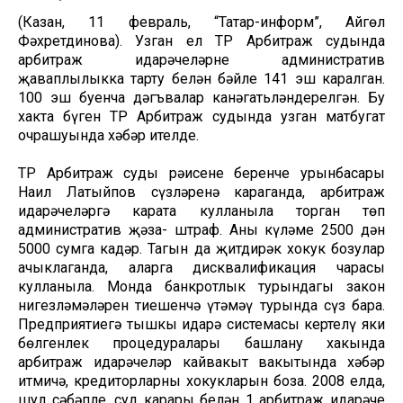
(Казан, 11 февраль, “Татар-информ”, Айгөл
Фәхретдинова). Узган ел ТР Арбитраж судында
арбитраж идарәчеләрне административ
җаваплылыкка тарту белән бәйле 141 эш каралган.
100 эш буенча дәгъвалар канәгатьләндерелгән. Бу
хакта бүген ТР Арбитраж судында узган матбугат
очрашуында хәбәр ителде.
ТР Арбитраж суды рәисенең беренче урынбасары
Наил Латыйпов сүзләренә караганда, арбитраж
идарәчеләргә карата кулланыла торган төп
административ җәза- штраф. Аның күләме 2500 дән
5000 сумга кадәр. Тагын да җитдирәк хокук бозулар
ачыклаганда, аларга дисквалификация чарасы
кулланыла. Монда банкротлык турындагы закон
нигезләмәләрен тиешенчә үтәмәү турында сүз бара.
Предприятиегә тышкы идарә системасы кертелү яки
бөлгенлек процедуралары башлану хакында
арбитраж идарәчеләр кайвакыт вакытында хәбәр
итмичә, кредиторларның хокукларын боза. 2008 елда,
шул сәбәпле, суд карары белән 1 арбитраж идарәче