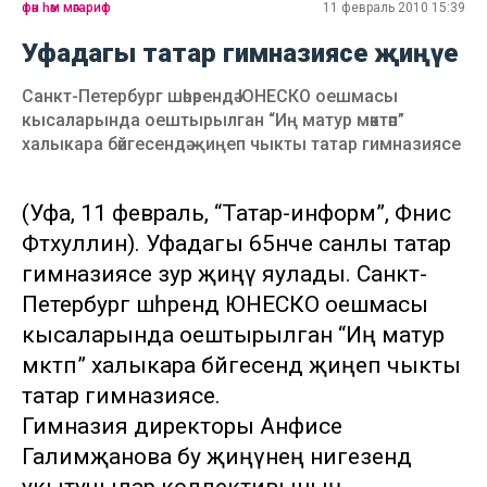
фән һәм мәгариф
11 февраль 2010 15:39
Уфадагы татар гимназиясе җиңүе
Санкт-Петербург шәһәрендә ЮНЕСКО оешмасы
кысаларында оештырылган “Иң матур мәктәп”
халыкара бәйгесендә җиңеп чыкты татар гимназиясе
(Уфа, 11 февраль, “Татар-информ”, Фәнис
Фәтхуллин). Уфадагы 65нче санлы татар
гимназиясе зур җиңү яулады. Санкт-
Петербург шәһәрендә ЮНЕСКО оешмасы
кысаларында оештырылган “Иң матур
мәктәп” халыкара бәйгесендә җиңеп чыкты
татар гимназиясе.
Гимназия директоры Анфисе
Галимҗанова бу җиңүнең нигезендә