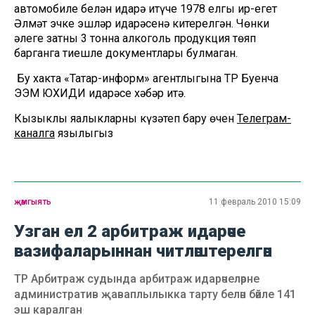
автомобиле белән идарә итүче 1978 елгы ир-егет
Әлмәт эчке эшләр идарәсенә китерелгән. Чөнки
әлеге затның 3 тонна алкоголь продукция төяп
барганга тиешле документлары булмаган.
Бу хакта «Татар-информ» агентлыгына ТР Буенча
ЭЭМ ЮХИДИ идарәсе хәбәр итә.
Кызыклы яңалыкларны күзәтеп бару өчен
Телеграм-
каналга
язылыгыз
җәмгыять
11 февраль 2010 15:09
Узган ел 2 арбитраж идарәче
вазифаларыннан читләштерелгән
ТР Арбитраж судында арбитраж идарәчеләрне
административ җаваплылыкка тарту белән бәйле 141
эш каралган