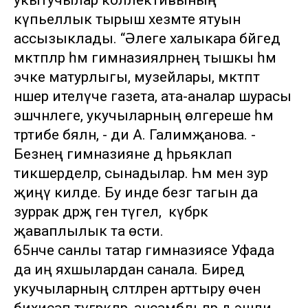
укытучылар коллективының
күпьеллык тырыш хезмәте ятуын
ассызыклады. “Әлеге халыкара бәйгедә
мәктәпләр һәм гимназияләрнең тышкы һәм
эчке матурлыгы, музейлары, мәктәптә
нәшер ителүче газета, ата-аналар шурасы
эшчәнлеге, укучыларның өлгереше һәм
тәртибе бәяләнә, - ди А. Галимҗанова. -
Безнең гимназияне дә һәрьяклап
тикшерделәр, сынадылар. Һәм менә зур
җиңү килде. Бу инде безгә тагын да
зуррак дәрәҗә генә түгел, ә күбрәк
җаваплылык та өсти.
65нче санлы татар гимназиясе Уфада
да иң яхшылардан санала. Биредә
укучыларның сәләтләрен арттыру өчен