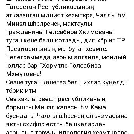
Татарстан Республикасының
атказанган мәдәният хезмәткәре, Чаллы һәм
Минзәлә шәһәрләренең мактаулы
гражданины Гөлсабира Хәкимованы
туган көне белән котлады, дип хәбәр итә ТР
Президентының матбугат хезмәте.
Телеграммада, аерым алганда, мондый
юллар бар: “Хөрмәтле Гөлсабира
Мәхмүтовна!
Сезне туган көнегез белән ихлас күңелдән
тәбрик итәм.
Сез хаклы рәвештә республиканың
борынгы Минзәлә каласы һәм Кама
буендагы Чаллы шәһәренең елъязмасына
якты сәхифәләр өстәгән, башкалардан
аерылып торучы идеология хезмәткәрләре