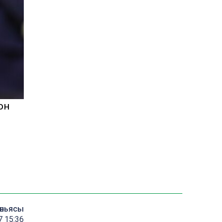
он
өньясы
7 15:36