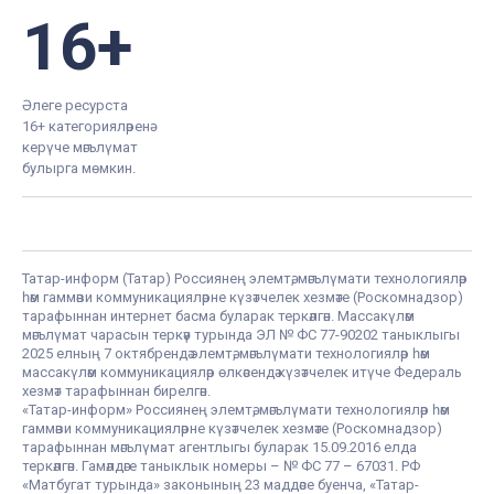
16+
Әлеге ресурста
16+ категорияләренә
керүче мәгълүмат
булырга мөмкин.
Татар-информ (Татар) Россиянең элемтә, мәгълүмати технологияләр
һәм гаммәви коммуникацияләрне күзәтчелек хезмәте (Роскомнадзор)
тарафыннан интернет басма буларак теркәлгән. Массакүләм
мәгълүмат чарасын теркәү турында ЭЛ № ФС 77-90202 таныклыгы
2025 елның 7 октябрендә элемтә, мәгълүмати технологияләр һәм
массакүләм коммуникацияләр өлкәсендә күзәтчелек итүче Федераль
хезмәт тарафыннан бирелгән.
«Татар-информ» Россиянең элемтә, мәгълүмати технологияләр һәм
гаммәви коммуникацияләрне күзәтчелек хезмәте (Роскомнадзор)
тарафыннан мәгълүмат агентлыгы буларак 15.09.2016 елда
теркәлгән. Гамәлдәге таныклык номеры – № ФС 77 – 67031. РФ
«Матбугат турында» законының 23 маддәсе буенча, «Татар-