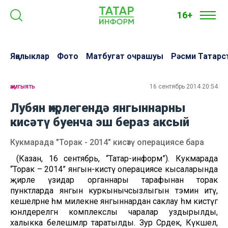
16+
Яңалыклар
Фото
Матбугат очрашуы
Рәсми Татарс
җәмгыять
16 сентябрь 2014 20:54
Лубян җирлегендә янгыннарны
кисәтү буенча эш бераз аксый
Кукмарада "Торак - 2014" кисәтү операциясе бара
(Казан, 16 сентябрь, “Татар-информ”). Кукмарада
“Торак – 2014” янгын-кисәтү операциясе кысаларында
җирле үзидарә органнары тарафынан торак
пунктларда янгын куркынычсызлыгын тәэмин итү,
кешеләрне һәм милекне янгыннардан саклау һәм кисәтүгә
юнәлдерелгән комплекслы чаралар уздырылды,
халыкка белешмәләр таратылды. Зур Сәрдек, Күкшел,