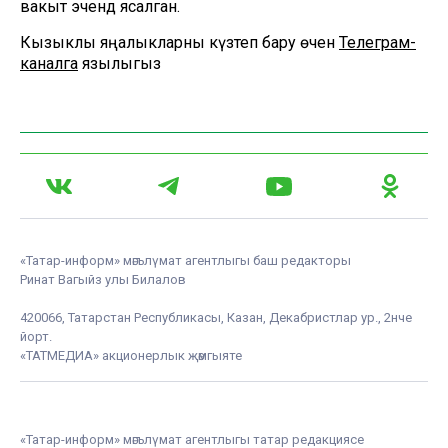
вакыт эчендә ясалган.
Кызыклы яңалыкларны күзәтеп бару өчен
Телеграм-
каналга
язылыгыз
«Татар-информ» мәгълүмат агентлыгы баш редакторы
Ринат Вагыйз улы Билалов
420066, Татарстан Республикасы, Казан, Декабристлар ур., 2нче
йорт.
«ТАТМЕДИА» акционерлык җәмгыяте
«Татар-информ» мәгълүмат агентлыгы татар редакциясе