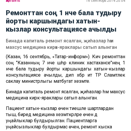
җәмгыять
16 сентябрь 2014 20:04
Ремонттан соң 1 нче бала тудыру
йорты каршындагы хатын-
кызлар консультациясе ачылды
Бинада капиталь ремонт ясалган, җиһазлар һәм
махсус медицина кирәк-яраклары сатып алынган
(Казан, 16 сентябрь, «Татар-информ»). Кичә ремонттан
соң "Казанның 7 нче шәһәр клиник хастаханәсе"нең 1
нче бала тудыру йорты каршындагы хатын-кызлар
консультациясе ачылды, дип хәбәр итә ТР Сәламәтлек
саклау министрлыгы матбугат хезмәте.
Бинада капиталь ремонт ясалган, җиһазлар һәм махсус
медицина кирәк-яраклары сатып алынган.
Пациент хатын-кызлар өчен тиешле шартлардан
тыш, биредә медицина хезмәткәрләре өчен дә
уңайлыклар булдырылган. Пациентларга
уңайсызлыклар булдырмас өчен, ремонт кыска