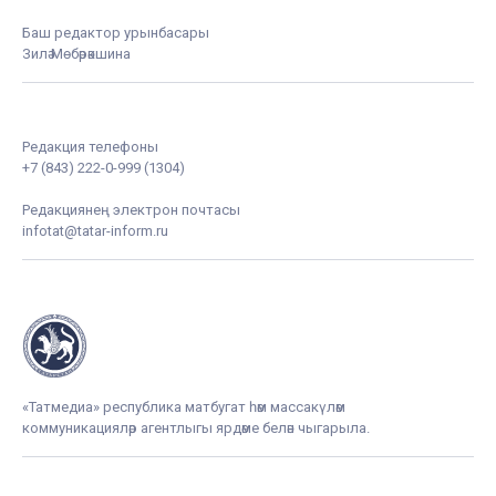
Баш редактор урынбасары
Зилә Мөбәрәкшина
Редакция телефоны
+7 (843) 222-0-999 (1304)
Редакциянең электрон почтасы
infotat@tatar-inform.ru
«Татмедиа» республика матбугат һәм массакүләм
коммуникацияләр агентлыгы ярдәме белән чыгарыла.