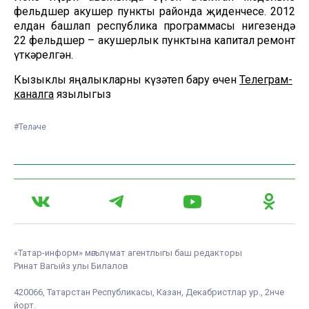
фельдшер акушер пункты районда җиденчесе. 2012
елдан башлап республика программасы нигезендә
22 фельдшер – акушерлык пунктына капитал ремонт
үткәрелгән.
Кызыклы яңалыкларны күзәтеп бару өчен
Телеграм-
каналга
язылыгыз
#Теләче
«Татар-информ» мәгълүмат агентлыгы баш редакторы
Ринат Вагыйз улы Билалов
420066, Татарстан Республикасы, Казан, Декабристлар ур., 2нче
йорт.