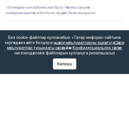
«Татмедиа» республика матбугат һәм массакүләм
коммуникацияләр агентлыгы ярдәме белән чыгарыла.
16+
Без cookie-файллар кулланабыз. «Татар-информ» сайтына
кергәндә сез әлеге белдерүгә,
шәхси мәгълүматларны эшкәртүгә
,
Шәхси
мәгълүматлар турындагы сәясәткә
һәм
Конфиденциальлек сәясәте
нигезендә cookie файлларын куллануга ризалашасыз
Әлеге ресурста
16+ категорияләренә
Килешү
керүче мәгълүмат
булырга мөмкин.
Татар-информ (Татар) Россиянең элемтә, мәгълүмати технологияләр
һәм гаммәви коммуникацияләрне күзәтчелек хезмәте (Роскомнадзор)
тарафыннан интернет басма буларак теркәлгән. Массакүләм
мәгълүмат чарасын теркәү турында ЭЛ № ФС 77-90202 таныклыгы
2025 елның 7 октябрендә элемтә, мәгълүмати технологияләр һәм
массакүләм коммуникацияләр өлкәсендә күзәтчелек итүче Федераль