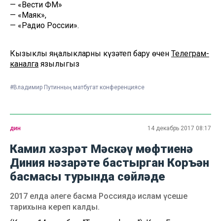
— «Вести ФМ»
— «Маяк»,
— «Радио России».
Кызыклы яңалыкларны күзәтеп бару өчен
Телеграм-
каналга
язылыгыз
#Владимир Путинның матбугат конференциясе
дин
14 декабрь 2017 08:17
Камил хәзрәт Мәскәү мөфтиенә
Диния нәзарәте бастырган Коръән
басмасы турында сөйләде
2017 елда әлеге басма Россиядә ислам үсеше
тарихына кереп калды.