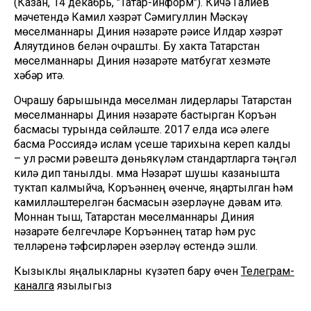
(Казан, 14 декабрь, "Татар-информ"). Кичә Галиев
мәчетендә Камил хәзрәт Сәмигуллин Мәскәү
мөселманнары Диния нәзарәте рәисе Илдар хәзрәт
Аляутдинов белән очрашты. Бу хакта Татарстан
мөселманнары Диния нәзарәте матбугат хезмәте
хәбәр итә.
Очрашу барышында мөселман лидерлары Татарстан
мөселманнары Диния нәзарәте бастырган Коръән
басмасы турында сөйләште. 2017 елда исә әлеге
басма Россиядә ислам үсеше тарихына кереп калды
– ул рәсми рәвештә дөньякүләм стандартларга тәңгәл
килә дип танылды. Әмма Нәзарәт шушы казанышта
туктап калмыйча, Коръәннең өченче, яңартылган һәм
камилләштерелгән басмасын әзерләүне дәвам итә.
Моннан тыш, Татарстан мөселманнары Диния
нәзарәте белгечләре Коръәннең татар һәм рус
телләренә тәфсирләрен әзерләү өстендә эшли.
Кызыклы яңалыкларны күзәтеп бару өчен
Телеграм-
каналга
язылыгыз