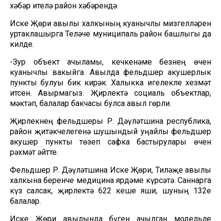
хәбәр ителә район хәбәрендә.
Иске Җөри авылы халкының куанычлы мизгелләрен
уртаклашырга Теләче муниципаль район башлыгы да
килде.
-Зур объект ачыламы, кечкенәме безнең өчен
куанычлы вакыйга. Авылда фельдшер акушерлык
пункты булуы бик кирәк. Халыкка игелекле хезмәт
итсен. Авырмагыз. Җирлектә социаль объектлар,
мәктәп, балалар бакчасы булса авыл гөрли.
Җирлекнең фельдшеры Р. Дәүләтшина республика,
район җитәкчелегенә шушындый уңайлы фельдшер
акушер пункты төзеп сафка бастырулары өчен
рәхмәт әйтте.
Фельдшер Р. Дәүләтшина Иске Җөри, Тиләҗе авылы
халкына беренче медицина ярдәме күрсәтә. Саннарга
күз салсак, җирлектә 622 кеше яши, шуның 132е
балалар.
Иске Җөри авылында бүген ачылган модельле