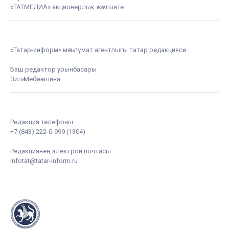
«ТАТМЕДИА» акционерлык җәмгыяте
«Татар-информ» мәгълүмат агентлыгы татар редакциясе
Баш редактор урынбасары
Зилә Мөбәрәкшина
Редакция телефоны
+7 (843) 222-0-999 (1304)
Редакциянең электрон почтасы
infotat@tatar-inform.ru