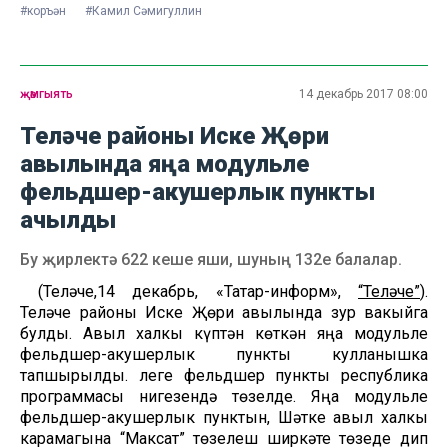
#коръән
#Камил Сәмигуллин
җәмгыять
14 декабрь 2017 08:00
Теләче районы Иске Җөри
авылында яңа модульле
фельдшер-акушерлык пункты
ачылды
Бу җирлектә 622 кеше яши, шуның 132е балалар.
(Теләче,14 декабрь, «Татар-информ»,
“Теләче”
).
Теләче районы Иске Җөри авылында зур вакыйга
булды. Авыл халкы күптән көткән яңа модульле
фельдшер-акушерлык пункты кулланышка
тапшырылды. Әлеге фельдшер пункты республика
программасы нигезендә төзелде. Яңа модульле
фельдшер-акушерлык пунктын, Шәтке авыл халкы
карамагына “Максат” төзелеш ширкәте төзеде дип