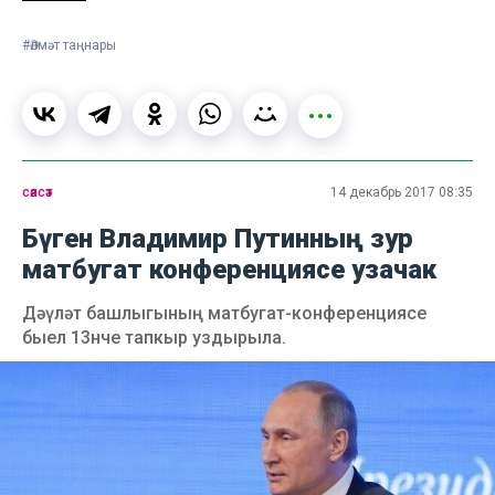
#Әлмәт таңнары
сәясәт
14 декабрь 2017 08:35
Бүген Владимир Путинның зур
матбугат конференциясе узачак
Дәүләт башлыгының матбугат-конференциясе
быел 13нче тапкыр уздырыла.