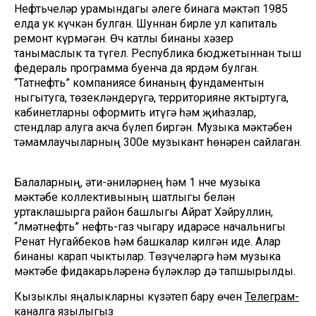
Нефтьчеләр урамындагы әлеге бинага мәктәп 1985
елда ук күчкән булган. Шуннан бирле ул капиталь
ремонт күрмәгән. Өч катлы бинаны хәзер
танымаслык та түгел. Республика бюджетыннан тыш
федераль программа буенча да ярдәм булган.
“Татнефть” компаниясе бинаның фундаментын
ныгытуга, төзекләндерүгә, территорияне яктыртуга,
кабинетларны оформить итүгә һәм җиһазлар,
стендлар алуга акча бүлеп биргән. Музыка мәктәбен
тәмамлаучыларның 300е музыкант һөнәрен сайлаган.
Балаларның, әти-әниләрнең һәм 1 нче музыка
мәктәбе коллективының шатлыгы белән
уртаклашырга район башлыгы Айрат Хәйруллин,
“Әлмәтнефть” нефть-газ чыгару идарәсе начальнигы
Ренат Нугайбеков һәм башкалар килгән иде. Алар
бинаны карап чыктылар. Төзүчеләргә һәм музыка
мәктәбе фидакарьләренә бүләкләр дә тапшырылды.
Кызыклы яңалыкларны күзәтеп бару өчен
Телеграм-
каналга
язылыгыз