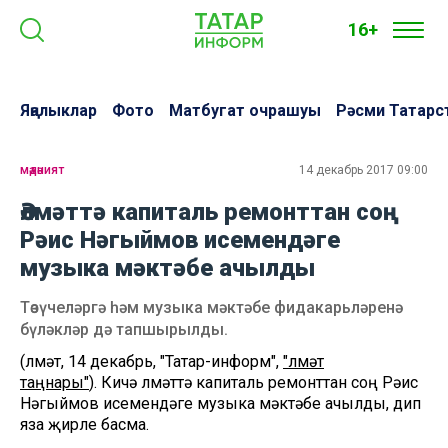
16+
Яңалыклар
Фото
Матбугат очрашуы
Рәсми Татарс
мәдәният
14 декабрь 2017 09:00
Әлмәттә капиталь ремонттан соң
Рәис Нәгыймов исемендәге
музыка мәктәбе ачылды
Төзүчеләргә һәм музыка мәктәбе фидакарьләренә
бүләкләр дә тапшырылды.
(Әлмәт, 14 декабрь, "Татар-информ",
"Әлмәт
таңнары"
). Кичә Әлмәттә капиталь ремонттан соң Рәис
Нәгыймов исемендәге музыка мәктәбе ачылды, дип
яза җирле басма.