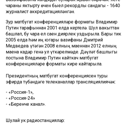
чараны яктырту өчен быел рекордлы сандагы - 1640
журналист аккредитацияләнгән.
Зур матбугат конференцияләре форматы Владимир
Путин тарафыннан 2001 елда кертелә. Шул вакыттан
башлап, бу чара ел саен диярлек уздырыла. Бары тик
2005 елда һәм иң югары вазифаны Дмитрий
Медведев үтәгән 2008 елның маеннан 2012 елның
маена кадәр генә ул үткәрелмәде. Дәүләт башлыгы
постына Владимир Путин кайткач матбугат
конференцияләре форматы кире кайтарыла.
Президентның матбугат конференциясен туры
эфирда түбәндәге телеканаллар трансляциялиячәк:
- «Россия-1»,
- «Россия-24»
- «Беренче канал».
Шулай ук радиостанцияләр: