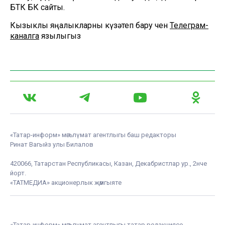
БТК БК сайты.
Кызыклы яңалыкларны күзәтеп бару өчен
Телеграм-
каналга
язылыгыз
«Татар-информ» мәгълүмат агентлыгы баш редакторы
Ринат Вагыйз улы Билалов
420066, Татарстан Республикасы, Казан, Декабристлар ур., 2нче
йорт.
«ТАТМЕДИА» акционерлык җәмгыяте
«Татар-информ» мәгълүмат агентлыгы татар редакциясе