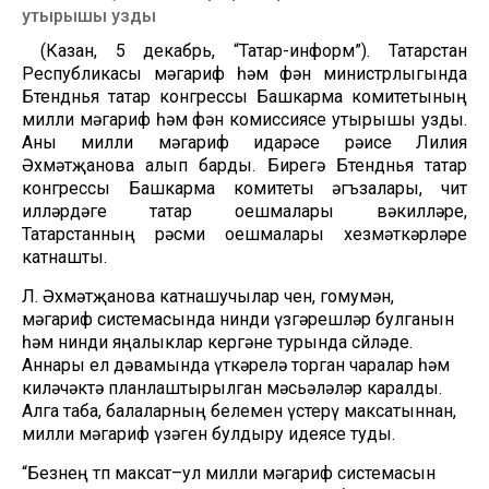
утырышы узды
(Казан, 5 декабрь, “Татар-информ”). Татарстан
Республикасы мәгариф һәм фән министрлыгында
Бөтендөнья татар конгрессы Башкарма комитетының
милли мәгариф һәм фән комиссиясе утырышы узды.
Аны милли мәгариф идарәсе рәисе Лилия
Әхмәтҗанова алып барды. Бирегә Бөтендөнья татар
конгрессы Башкарма комитеты әгъзалары, чит
илләрдәге татар оешмалары вәкилләре,
Татарстанның рәсми оешмалары хезмәткәрләре
катнашты.
Л. Әхмәтҗанова катнашучылар өчен, гомумән,
мәгариф системасында нинди үзгәрешләр булганын
һәм нинди яңалыклар кергәне турында сөйләде.
Аннары ел дәвамында үткәрелә торган чаралар һәм
киләчәктә планлаштырылган мәсьәләләр каралды.
Алга таба, балаларның белемен үстерү максатыннан,
милли мәгариф үзәген булдыру идеясе туды.
“Безнең төп максат–ул милли мәгариф системасын