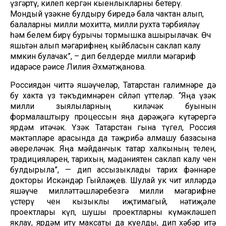
үзгәртү, килеп кергән кыенлыкларны бетерү.
Мондый үзәкне булдыру биредә бала чактан алып,
балаларны милли мохиттә, милли рухта тәрбияләү
һәм белем бирү бурычы тормышка ашырылачак. Өч
яшьтән алып мәгарифнең кыйбласын саклап калу
мөмкин булачак”, – дип белдерде милли мәгариф
идарәсе рәисе Лилия Әхмәтҗанова.
Россиядән читтә яшәүчеләр, Татарстан галимнәре дә
бу хакта үз тәкъдимнәрен сөйләп үттеләр. “Яңа үзәк
милли зыялыларның киләчәк буынын
формалаштыру процессын яңа дәрәҗәгә күтәрергә
ярдәм итәчәк. Үзәк Татарстан гына түгел, Россия
мәктәпләре арасында да тәҗрибә алмашу базасына
әвереләчәк. Яңа мәйданчык татар халкының телен,
традицияләрен, тарихын, мәдәниятен саклап калу өчен
булдырыла”, — дип ассызыклады тарих фәннәре
докторы Искәндәр Гыйләҗев. Шулай ук чит илләрдә
яшәүче милләттәшләребезгә милли мәгарифне
үстерү өчен кызыклы иҗтимагый, нәтиҗәле
проектлары күп, шушы проектларны күмәкләшеп
яклау, ярдәм итү максаты да куелды, дип хәбәр итә