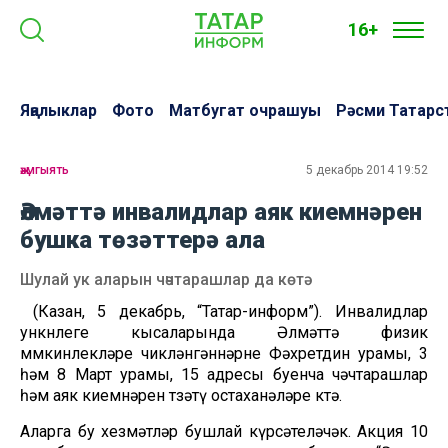
16+
Яңалыклар
Фото
Матбугат очрашуы
Рәсми Татарс
җәмгыять
5 декабрь 2014 19:52
Әлмәттә инвалидлар аяк киемнәрен
бушка төзәттерә ала
Шулай ук аларын чәчтарашлар да көтә
(Казан, 5 декабрь, “Татар-информ”). Инвалидлар
ункөнлеге кысаларында Әлмәттә физик
мөмкинлекләре чикләнгәннәрне Фәхретдин урамы, 3
һәм 8 Март урамы, 15 адресы буенча чәчтарашлар
һәм аяк киемнәрен төзәтү остаханәләре көтә.
Аларга бу хезмәтләр бушлай күрсәтеләчәк. Акция 10