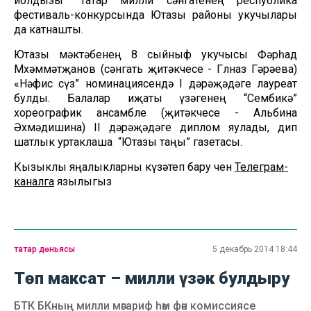
йолдызы” татар милли сәнгатенең республика
фестиваль-конкурсында Ютазы районы укучылары
да катнашты.
Ютазы мәктәбенең 8 сыйныф укучысы Фәрһад
Мөхәммәтҗанов (сәнгать җитәкчесе - Гөлназ Гәрәева)
«Нәфис сүз” номинациясендә I дәрәҗәдәге лауреат
булды. Балалар иҗаты үзәгенең “Сөембикә”
хореографик ансамбле (җитәкчесе - Альбина
Әхмәдишина) II дәрәҗәдәге диплом яулады, дип
шатлык уртаклаша “Ютазы таңы” газетасы.
Кызыклы яңалыкларны күзәтеп бару өчен
Телеграм-
каналга
язылыгыз
татар дөньясы
5 декабрь 2014 18:44
Төп максат – милли үзәк булдыру
БТК БКның милли мәгариф һәм фән комиссиясе