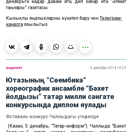
декабрьгә кадәр дәвам итә, дип хәбәр итә “Әлмәт
таңнары” газетасы.
Кызыклы яңалыкларны күзәтеп бару өчен
Телеграм-
каналга
язылыгыз
мәдәният
5 декабрь 2014 19:29
Ютазының “Сөембикә”
хореографик ансамбле “Бәхет
йолдызы” татар милли сәнгате
конкурсында диплом яулады
Фстиваль-конкурс Чаллыдагы үткәрелде
(Казан, 5 декабрь, “Татар-информ”). Чаллыда “Бәхет