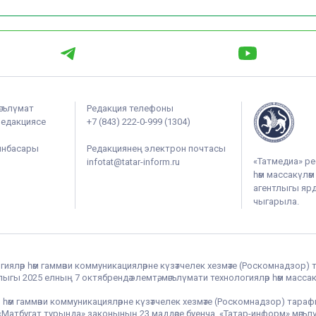
әгълүмат
Редакция телефоны
редакциясе
+7 (843) 222-0-999 (1304)
ынбасары
Редакциянең электрон почтасы
«Татмедиа» ре
infotat@tatar-inform.ru
һәм массакүлә
агентлыгы ярдә
чыгарыла.
гияләр һәм гаммәви коммуникацияләрне күзәтчелек хезмәте (Роскомнадзор) 
гы 2025 елның 7 октябрендә элемтә, мәгълүмати технологияләр һәм массак
 һәм гаммәви коммуникацияләрне күзәтчелек хезмәте (Роскомнадзор) тара
РФ «Матбугат турында» законының 23 маддәсе буенча, «Татар-информ» мә