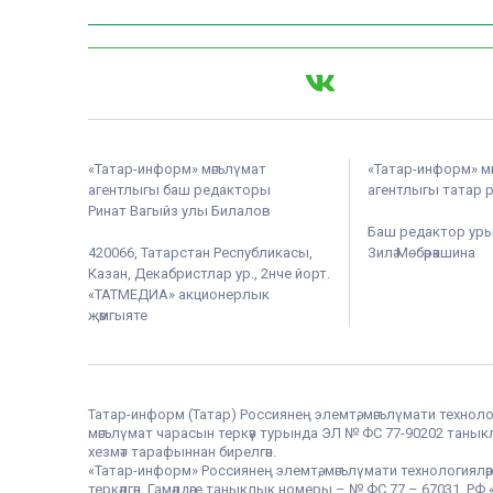
«Татар-информ» мәгълүмат
«Татар-информ» м
агентлыгы баш редакторы
агентлыгы татар 
Ринат Вагыйз улы Билалов
Баш редактор ур
420066, Татарстан Республикасы,
Зилә Мөбәрәкшина
Казан, Декабристлар ур., 2нче йорт.
«ТАТМЕДИА» акционерлык
җәмгыяте
Татар-информ (Татар) Россиянең элемтә, мәгълүмати техноло
мәгълүмат чарасын теркәү турында ЭЛ № ФС 77-90202 таныклы
хезмәт тарафыннан бирелгән.
«Татар-информ» Россиянең элемтә, мәгълүмати технологияләр
теркәлгән. Гамәлдәге таныклык номеры – № ФС 77 – 67031. 