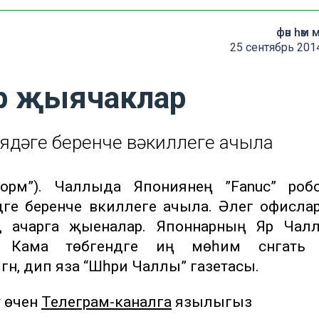
фән һәм 
25 сентябрь 201
р җыячаклар
ядәге беренче вәкиллеге ачыла
форм”). Чаллыда Япониянең ”Fanuc” робо
е беренче вәкиллеге ачыла. Әлегә офислар
әүдә ачарга җыеналар. Японнарның Яр Ча
Кама төбәгендәге иң мөһим сәнәгать ү
лгән, дип яза “Шәһри Чаллы” газетасы.
у өчен
Телеграм-каналга
язылыгыз