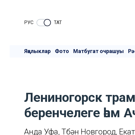
РУC
ТАТ
Яңалыклар
Фото
Матбугат очрашуы
Рә
Лениногорск тра
беренчелеге һәм 
Анда Уфа, Түбән Новгород, Ека