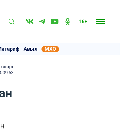
16+
Мәгариф
Авыл
МХО
спорт
4 09:53
ан
ан