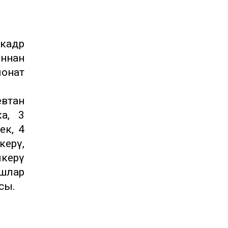
адәр
ннан
ионат
евтан
а, 3
ек, 4
керү,
икерү
ышлар
сы.