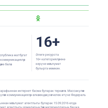
16+
Әлеге ресурста
спублика матбугат
16+ категорияләренә
м коммуникацияләр
керүче мәгълүмат
ме белән
булырга мөмкин.
тарафыннан интернет басма буларак теркәлгән. Массакүләм
үләм коммуникацияләр өлкәсендә күзәтчелек итүче Федераль
фыннан мәгълүмат агентлыгы буларак 15.09.2016 елда
гълүмат агентлыгы язмаларын һәм материалларын башка