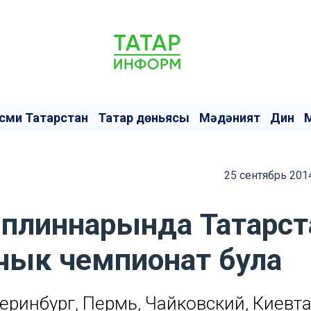
сми Татарстан
Татар дөньясы
Мәдәният
Дин
25 сентябрь 201
мплиннарында Татарст
Ачык чемпионат була
теринбург, Пермь, Чайковский, Киевт