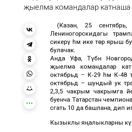
җыелма командалар катнаша
(Казан, 25 сентябрь, “
Лениногорскидагы трам
сикерү һәм ике төр ярыш б
булачак.
Анда Уфа, Түбән Новгоро
җыелма командалар катн
октябрьдә – К-29 һәм К-48
октябрьдә – шундый ук тр
2,3,5 чакрым чакрымга йө
буенча Татарстан чемпионат
сәгать 10 да башлана, дип
Кызыклы яңалыкларны күзә