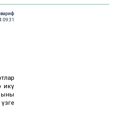
мәгариф
4 09:31
тлар
 икәү
ллыны
зәге