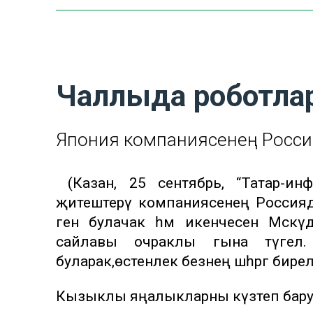
Чаллыда роботла
Япония компаниясенең Росси
(Казан, 25 сентябрь, “Татар-ин
җитештерү компаниясенең Россиядәг
генә булачак һәм икенчесен Мәск
сайлавы очраклы гына түгел. 
буларак,өстенлек безнең шәһәргә бире
Кызыклы яңалыкларны күзәтеп бар