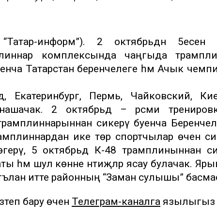
Татар-информ”). 2 октябрьдән 5есенә к
плиннар комплексында чаңгыда трампли
уенча Татарстан беренчелеге һәм Ачык чемп
д, Екатеринбург, Пермь, Чайковский, Ки
ашачак. 2 октябрьдә – рәсми тренировк
 трамплиннарыннан сикерү буенча Беренчел
амплиннардан ике төр спортчылар өчен си
герү, 5 октябрьдә К-48 трамплиныннан с
ы һәм шул көнне нәтиҗәләр ясау булачак. Яр
 игълан итте районның “Заман сулышы” басма
теп бару өчен
Телеграм-каналга
язылыгыз