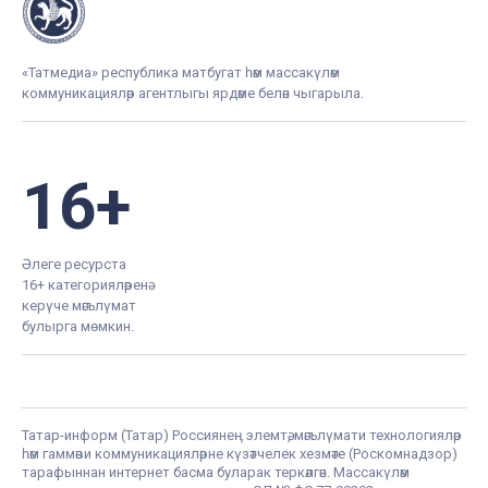
«Татмедиа» республика матбугат һәм массакүләм
коммуникацияләр агентлыгы ярдәме белән чыгарыла.
16+
Әлеге ресурста
16+ категорияләренә
керүче мәгълүмат
булырга мөмкин.
Татар-информ (Татар) Россиянең элемтә, мәгълүмати технологияләр
һәм гаммәви коммуникацияләрне күзәтчелек хезмәте (Роскомнадзор)
тарафыннан интернет басма буларак теркәлгән. Массакүләм