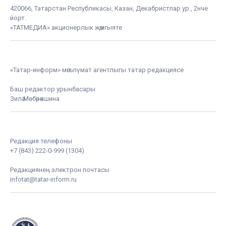
420066, Татарстан Республикасы, Казан, Декабристлар ур., 2нче
йорт.
«ТАТМЕДИА» акционерлык җәмгыяте
«Татар-информ» мәгълүмат агентлыгы татар редакциясе
Баш редактор урынбасары
Зилә Мөбәрәкшина
Редакция телефоны
+7 (843) 222-0-999 (1304)
Редакциянең электрон почтасы
infotat@tatar-inform.ru