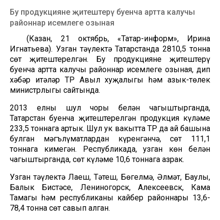
Бу продукцияне җитештерү буенча артта калучы
районнар исемлеге озыная
(Казан, 21 октябрь, «Татар-информ», Ирина
Игнатьева). Узган тәүлектә Татарстанда 2810,5 тонна
сөт җитештерелгән. Бу продукцияне җитештерү
буенча артта калучы районнар исемлеге озыная, дип
хәбәр итәләр ТР Авыл хуҗалыгы һәм азык-төлек
министрлыгы сайтында.
2013 елның шул чоры белән чагыштырганда,
Татарстан буенча җитештерелгән продукция күләме
233,5 тоннага артык. Шул ук вакытта ТР да ай башына
булган мәгълүматлардан күренгәнчә, сөт 111,1
тоннага кимегән. Республикада, узган көн белән
чагыштырганда, сөт күләме 10,6 тоннага азрак.
Узган тәүлектә Лаеш, Тәтеш, Бөгелмә, Әлмәт, Баулы,
Балык Бистәсе, Лениногорск, Алексеевск, Кама
Тамагы һәм республиканың кайбер районнары 13,6-
78,4 тонна сөт савып алган.