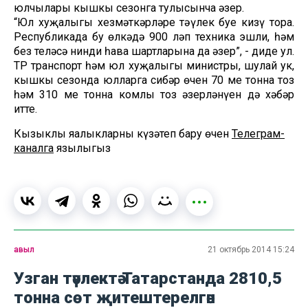
юлчылары кышкы сезонга тулысынча әзер.
“Юл хуҗалыгы хезмәткәрләре тәүлек буе кизү тора.
Республикада бу өлкәдә 900 ләп техника эшли, һәм
без теләсә нинди һава шартларына да әзер”, - диде ул.
ТР транспорт һәм юл хуҗалыгы министры, шулай ук,
кышкы сезонда юлларга сибәр өчен 70 мең тонна тоз
һәм 310 мең тонна комлы тоз әзерләнүен дә хәбәр
итте.
Кызыклы яңалыкларны күзәтеп бару өчен
Телеграм-
каналга
язылыгыз
авыл
21 октябрь 2014 15:24
Узган тәүлектә Татарстанда 2810,5
тонна сөт җитештерелгән