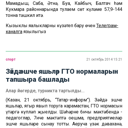
Мамадыш, Саба, Әтнә, Буа, Кайбыч, Балтач һәм
Кукмара районнарында тулаем сөт күләме 57,9-144
тонна тәшкил итә.
Кызыклы яңалыкларны күзәтеп бару өчен
Телеграм-
каналга
язылыгыз
спорт
21 октябрь 2014 15:21
Зәйдә эшче яшьләр ГТО нормаларын
тапшыра башлады
Алар йөгерде, турникта тартылды...
(Казан, 21 октябрь, “Татар-информ”). Зәйдә эшче
яшьләр, яңгыр явып торуга карамастан, ГТО нормасын
үтәргә күпләп җыелды. Шәһәрнең 6нчы мәктәбендә -
педагоглар, 7нче мәктәптә оешма, предприятиеләр
эшче яшьләре сынау тотты. Аеруча үзәк дәваханә,