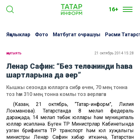
16+
Яңалыклар
Фото
Матбугат очрашуы
Рәсми Татарс
җәмгыять
21 октябрь 2014 15:28
Ленар Сафин: “Без теләсә нинди һава
шартларына да әзер”
Кышкы сезонда юлларга сибәр өчен, 70 мең тонна
тоз һәм 310 мең тонна комлы тоз әзерләнгән
(Казан, 21 октябрь, “Татар-информ”, Лилия
Локманова). Татарстанда 8 меңләп федераль
дәрәҗәдә, 14 меңләп төбәк юллары һәм муниципаль
юллар исәпләнә. Бүген ТР Министрлар Кабинетында
узган брифингта ТР транспорт һәм юл хуҗалыгы
министры Ленар Сафин хәбәр иткәнчә, Татарстан