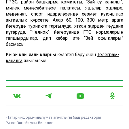
ГРЭС, район башкарма комитеты, “Зәй су каналы”,
милек мөнәсәбәтләре палатасы, яшьләр эшләре,
мәдәният, спорт идарәләрендә хезмәт куючылар
активлык күрсәтте. Алар 60, 100, 300 метр арага
йөгерүдә, турникта тартылуда, яткан җирдән гәүдәне
күтәрүдә, “Челнок” йөгерүендә ГТО нормаларын
тапшырдылар, дип хәбәр итә “Зәй офыклары”
басмасы.
Кызыклы яңалыкларны күзәтеп бару өчен
Телеграм-
каналга
язылыгыз
«Татар-информ» мәгълүмат агентлыгы баш редакторы
Ринат Вагыйз улы Билалов