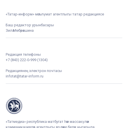
«Татар-информ» мәгълүмат агентлыгы татар редакциясе
Баш редактор урынбасары
Зилә Мөбәрәкшина
Редакция телефоны
+7 (843) 222-0-999 (1304)
Редакциянең электрон почтасы
infotat@tatar-inform.ru
«Татмедиа» республика матбугат һәм массакүләм
коммуникацияләр агентлыгы ярдәме белән чыгарыла.