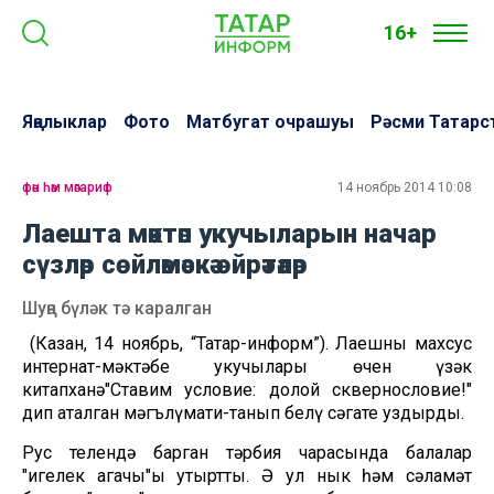
16+
Яңалыклар
Фото
Матбугат очрашуы
Рәсми Татарс
фән һәм мәгариф
14 ноябрь 2014 10:08
Лаешта мәктәп укучыларын начар
сүзләр сөйләмәскә өйрәтәләр
Шуңа бүләк тә каралган
(Казан, 14 ноябрь, “Татар-информ”). Лаешның махсус
интернат-мәктәбе укучылары өчен үзәк
китапханә"Ставим условие: долой сквернословие!"
дип аталган мәгълүмати-танып белү сәгате уздырды.
Рус телендә барган тәрбия чарасында балалар
"игелек агачы"ы утыртты. Ә ул нык һәм сәламәт