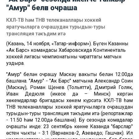
"Амур" белән очраша
КХЛ-ТВ һәм ТНВ телеканаллары хоккей
яратучыларга очрашудан турыдын-туры
трансляция тәкъдим итә
(Казань, 14 ноября, «Татар-информ»). Бүген Казанның
«Ак Барс» командасы Хабаровскида Континенталь
хоккей лигасы чемпионатының чираттагы матчын
уздыра.
"Амур" белән очрашу Мәскәү вакыты белән 12.00дә
башлана. "Амур" - "Ак Барс" матчына Александр Соин
(Мәскәү), Роман Щенев (Тольятти), Дмитрий Голяк,
Иван Дедюля (икесе дә – Минск) кергән
хөкемдарлар бригадасы хөкем күрсәтә. КХЛ-ТВ һәм
ТНВ телеканаллары хоккей яратучыларга очрашудан
турыдын-туры трансляция тәкъдим итә (репортажлар
- 11.50 һәм 12.00дә башлана). Бу сезонда комадалар
очрашты инде: 23 сентябрь көнне Казанда "барслар"
өстен чыкты - 3:1 (Варнаков-2, Азеведо; Гашчак). Ил