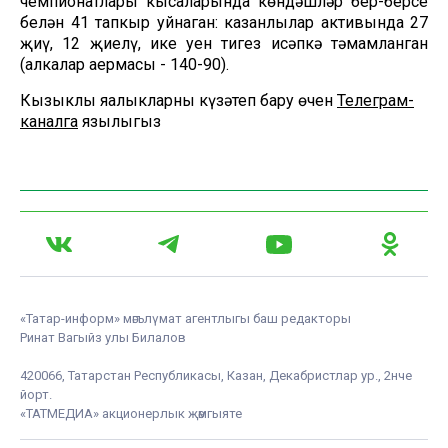
чемпионатлары кысаларында көндәшләр бер-берсе
белән 41 тапкыр уйнаган: казанлылар активында 27
җиңү, 12 җиңелү, ике уен тигез исәпкә тәмамланган
(алкалар аермасы - 140-90).
Кызыклы яңалыкларны күзәтеп бару өчен
Телеграм-
каналга
язылыгыз
«Татар-информ» мәгълүмат агентлыгы баш редакторы
Ринат Вагыйз улы Билалов
420066, Татарстан Республикасы, Казан, Декабристлар ур., 2нче
йорт.
«ТАТМЕДИА» акционерлык җәмгыяте