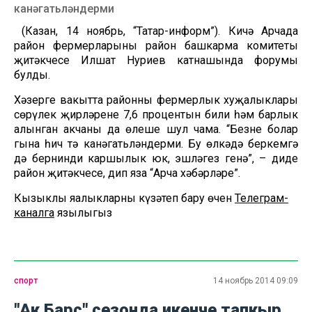
канәгатьләндерми
(Казан, 14 ноябрь, “Татар-информ”). Кичә Арчада
район фермерларының район башкарма комитеты
җитәкчесе Илшат Нуриев катнашында форумы
булды.
Хәзерге вакытта районның фермерлык хуҗалыклары
сөрүлек җирләренең 7,6 процентын били һәм барлык
алынган акчаның да өлеше шул чама. “Безне болар
гына һич тә канәгатьләндерми. Бу өлкәдә беркемгә
дә бернинди каршылык юк, эшләгез генә”, – диде
район җитәкчесе, дип яза “Арча хәбәрләре”.
Кызыклы яңалыкларны күзәтеп бару өчен
Телеграм-
каналга
язылыгыз
спорт
14 ноябрь 2014 09:09
"Ак Барс" сезонда икенче тапкыр