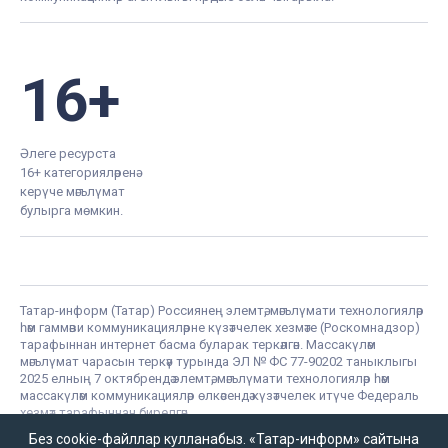
16+
Әлеге ресурста
16+ категорияләренә
керүче мәгълүмат
булырга мөмкин.
Татар-информ (Татар) Россиянең элемтә, мәгълүмати технологияләр
һәм гаммәви коммуникацияләрне күзәтчелек хезмәте (Роскомнадзор)
тарафыннан интернет басма буларак теркәлгән. Массакүләм
мәгълүмат чарасын теркәү турында ЭЛ № ФС 77-90202 таныклыгы
2025 елның 7 октябрендә элемтә, мәгълүмати технологияләр һәм
массакүләм коммуникацияләр өлкәсендә күзәтчелек итүче Федераль
хезмәт тарафыннан бирелгән.
«Татар-информ» Россиянең элемтә, мәгълүмати технологияләр һәм
Без cookie-файллар кулланабыз. «Татар-информ» сайтына
гаммәви коммуникацияләрне күзәтчелек хезмәте (Роскомнадзор)