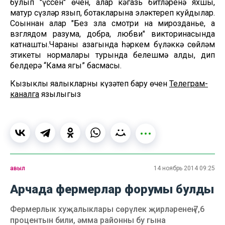
булып "үссен" өчен, алар кәгазь битләренә яхшы,
матур сүзләр язып, ботакларына эләктереп куйдылар.
Соңыннан алар "Без зла смотри на мирозданье, а
взглядом разума, добра, любви" викторинасында
катнашты.Чараның азагында һәркем бүләккә сөйләм
этикеты нормалары турында белешмә алды, дип
белдерә “Кама ягы” басмасы.
Кызыклы яңалыкларны күзәтеп бару өчен
Телеграм-
каналга
язылыгыз
авыл
14 ноябрь 2014 09:25
Арчада фермерлар форумы булды
Фермерлык хуҗалыклары сөрүлек җирләренең 7,6
процентын били, әмма районны бу гына