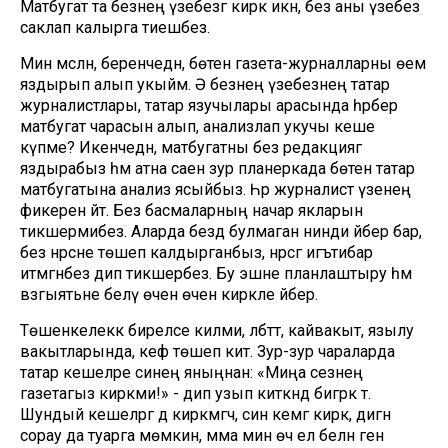
Матбугат та безнең үзебезгә кирәк икән, без аны үзебез
саклап калырга тиешбез.
Мин мәсәлән, беренчедән, бөтен газета-журналларны өемә
яздырып алып укыйм. Ә безнең үзебезнең татар
журналистлары, татар язучылары арасында һәрбер
матбугат чарасын алып, анализлап укучы кеше
күпме? Икенчедән, матбугатны без редакциягә
яздырабыз һәм атна саен зур планеркада бөтен татар
матбугатына анализ ясыйбыз. Һәр журналист үзенең
фикерен әйтә. Без басмаларның начар якларын
тикшермибез. Аларда бездә булмаган нинди әйбер бар,
без нәрсәне төшеп калдырганбыз, нәрсәгә игътибар
итмәгәнбез дип тикшерәбез. Бу эшне планлаштыру һәм
вәзгыятьне белү өчен өчен кирәкле әйбер.
Төшенкелеккә биреләсе килми, әлбәттә, кайвакыт, язылу
вакытларында, кәеф төшеп китә. Зур-зур чараларда
татар кешеләре синең яныңнан: «Миңа сезнең
газетагыз кирәкми!» - дип узып киткәндә бигрәк тә.
Шундый кешеләргә дә кирәкмәгәч, син кемгә кирәк, дигән
сорау да туарга мөмкин, әмма мин өч ел белән генә