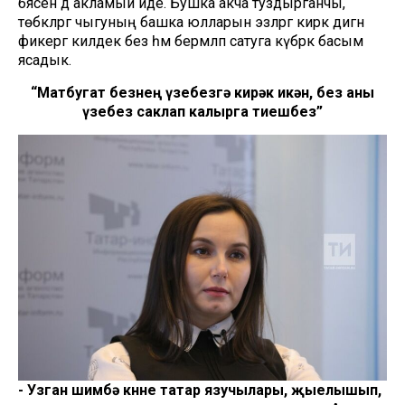
бәясен дә акламый иде. Бушка акча туздырганчы,
төбәкләргә чыгуның башка юлларын эзләргә кирәк дигән
фикергә килдек без һәм берәмләп сатуга күбрәк басым
ясадык.
“Матбугат безнең үзебезгә кирәк икән, без аны
үзебез саклап калырга тиешбез”
- Узган шимбә көнне татар язучылары, җыелышып,