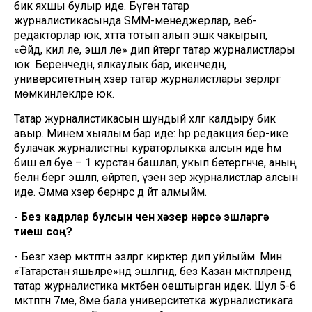
бик яхшы булыр иде. Бүген татар
журналистикасында SMM-менеджерлар, веб-
редакторлар юк, хәтта тотып алып эшкә чакырып,
«Әйдә, кил әле, эшлә әле» дип әйтергә татар журналистлары
юк. Беренчедән, ялкаулык бар, икенчедән,
университетның хәзер татар журналистлары әзерләргә
мөмкинлекләре юк.
Татар журналистикасын шундый хәлгә калдыру бик
авыр. Минем хыялым бар иде: һәр редакция бер-ике
булачак журналистны кураторлыкка алсын иде һәм
биш ел буе – 1 курстан башлап, укып бетергәнче, аның
белән бергә эшләп, өйрәтеп, үзенә әзер журналистлар алсын
иде. Әмма хәзер бернәрсә дә әйтә алмыйм.
- Без кадрлар булсын өчен хәзер нәрсә эшләргә
тиеш соң?
- Безгә хәзер мәктәптән эзләргә кирәктер дип уйлыйм. Мин
«Татарстан яшьләре»ндә эшләгәндә, без Казан мәктәпләрендә
татар журналистика мәктәбен оештырган идек. Шул 5-6
мәктәптән 7ме, 8ме бала университетка журналистикага