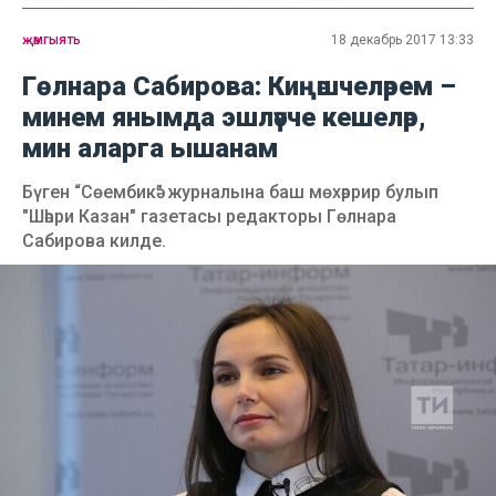
җәмгыять
18 декабрь 2017 13:33
Гөлнара Сабирова: Киңәшчеләрем –
минем янымда эшләүче кешеләр,
мин аларга ышанам
Бүген “Сөембикә” журналына баш мөхәррир булып
"Шәһри Казан" газетасы редакторы Гөлнара
Сабирова килде.