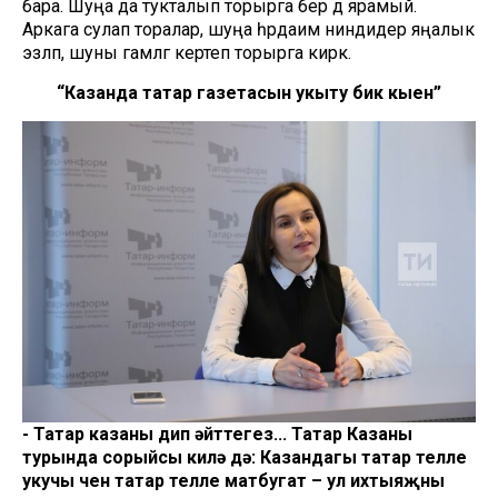
бара. Шуңа да тукталып торырга бер дә ярамый.
Аркага сулап торалар, шуңа һәрдаим ниндидер яңалык
эзләп, шуны гамәлгә кертеп торырга кирәк.
“Казанда татар газетасын укыту бик кыен”
- Татар казаны дип әйттегез... Татар Казаны
турында сорыйсы килә дә: Казандагы татар телле
укучы өчен татар телле матбугат – ул ихтыяҗны