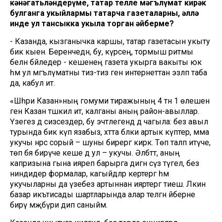
кәнәгатьләндерүме, татар телле мәгълүмат кирәк
булганга укыйлармы татарча газеталарны, әллә
инде ул тансыкка укыла торган әйберме?
- Казанда, кызганычка каршы, татар газетасын укыту
бик кыен. Беренчедән, бу, күрәсең, тормыш ритмы
белән бәйледер - кешенең газета укырга вакыты юк
һәм ул мәгълүматны тиз-тиз генә интернеттан эзләп таба
да, кабул итә.
«Шәһри Казан»ның гомуми тиражының 4 тән 1 өлешен
генә Казан тәшкил итә, калганы аның район-авыллар.
Үзегез дә сизәсездер, бу эчтәлегендә дә чагыла: без авыл
турында бик күп язабыз, хәтта бәлки артык күптер, әмма
укучы нәрсә сорый – шуны бирергә кирәк. Төп таләп итүче,
төп бәя бирүче кеше дә ул – укучы. Әлбәттә, аның
капризына гына ияреп барырга дигән сүз түгел, без
ниндидер формалар, кагыйдәләр кертергә һәм
укучыларны да үзебез артыннан ияртергә тиеш. Ләкин
базар икътисады шартларында алар теләгән әйберне
бирү мәҗбүри дип саныйм.