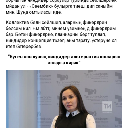
борчыган ниндидер сораулар турында сөйләшерлек
мәйдан ул - «Сөембикә» булырга тиеш, дип саныйм
мин. Шуңа омтыласы иде.
Коллектив белән сөйләшеп, аларның фикерләрен
беләсем килә. Һәм әлбәттә, минем үземнең дә фикерләрем
бар. Бөтен фикерләрне, планнарны бергә туплап,
ниндидер концепция төзеп, аны тарату, үстерүне хәл
итеп бетерербез.
“Бүген язылуның ниндидер альтернатив юлларын
эзләргә кирәк”