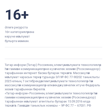
16+
Әлеге ресурста
16+ категорияләренә
керүче мәгълүмат
булырга мөмкин.
Татар-информ (Татар) Россиянең элемтә, мәгълүмати технологияләр
һәм гаммәви коммуникацияләрне күзәтчелек хезмәте (Роскомнадзор)
тарафыннан интернет басма буларак теркәлгән. Массакүләм
мәгълүмат чарасын теркәү турында ЭЛ № ФС 77-90202 таныклыгы
2025 елның 7 октябрендә элемтә, мәгълүмати технологияләр һәм
массакүләм коммуникацияләр өлкәсендә күзәтчелек итүче Федераль
хезмәт тарафыннан бирелгән.
«Татар-информ» Россиянең элемтә, мәгълүмати технологияләр һәм
гаммәви коммуникацияләрне күзәтчелек хезмәте (Роскомнадзор)
тарафыннан мәгълүмат агентлыгы буларак 15.09.2016 елда
теркәлгән. Гамәлдәге таныклык номеры – № ФС 77 – 67031. РФ