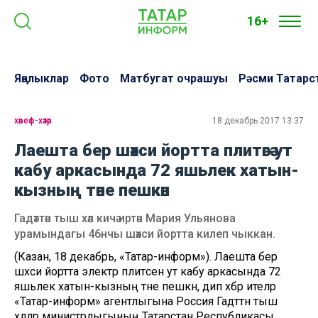
16+
Яңалыклар
Фото
Матбугат очрашуы
Рәсми Татарс
хәвеф-хәтәр
18 декабрь 2017 13:37
Лаешта бер шәхси йортта плитәгә ут
кабу аркасында 72 яшьлек хатын-
кызның тәне пешкән
Гадәттән тыш хәл кичә иртән Мария Ульянова
урамындагы 46нчы шәхси йортта килеп чыккан.
(Казан, 18 декабрь, «Татар-информ»). Лаешта бер
шәхси йортта электр плитәсенә ут кабу аркасында 72
яшьлек хатын-кызның тәне пешкән, дип хәбәр ителәр
«Татар-информ» агентлыгына Россия Гадәттән тыш
хәлләр министрлыгының Татарстан Республикасы