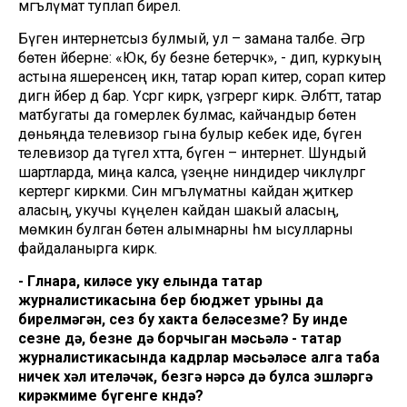
мәгълүмат туплап бирелә.
Бүген интернетсыз булмый, ул – замана таләбе. Әгәр
бөтен әйберне: «Юк, бу безне бетерәчәк», - дип, куркуың
астына яшеренәсең икән, татар юрап китерә, сорап китерә
дигән әйбер дә бар. Үсәргә кирәк, үзгәрергә кирәк. Әлбәттә, татар
матбугаты да гомерлек булмас, кайчандыр бөтен
дөньяңда телевизор гына булыр кебек иде, бүген
телевизор да түгел хәтта, бүген – интернет. Шундый
шартларда, миңа калса, үзеңне ниндидер чикләүләргә
кертергә кирәкми. Син мәгълүматны кайдан җиткерә
аласың, укучы күңеленә кайдан шакый аласың,
мөмкин булган бөтен алымнарны һәм ысулларны
файдаланырга кирәк.
- Гөлнара, киләсе уку елында татар
журналистикасына бер бюджет урыны да
бирелмәгән, сез бу хакта беләсезме? Бу инде
сезне дә, безне дә борчыган мәсьәлә - татар
журналистикасында кадрлар мәсьәләсе алга таба
ничек хәл ителәчәк, безгә нәрсә дә булса эшләргә
кирәкмиме бүгенге көндә?