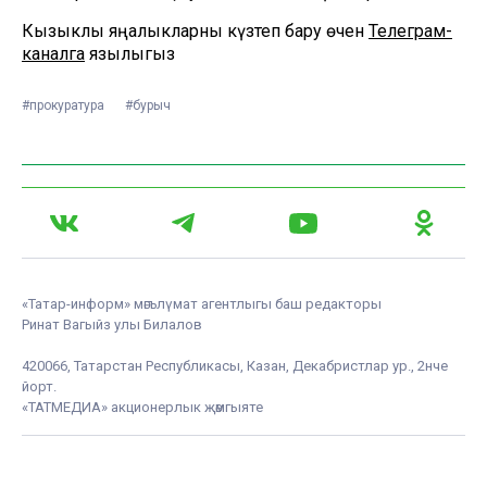
Кызыклы яңалыкларны күзәтеп бару өчен
Телеграм-
каналга
язылыгыз
#прокуратура
#бурыч
«Татар-информ» мәгълүмат агентлыгы баш редакторы
Ринат Вагыйз улы Билалов
420066, Татарстан Республикасы, Казан, Декабристлар ур., 2нче
йорт.
«ТАТМЕДИА» акционерлык җәмгыяте