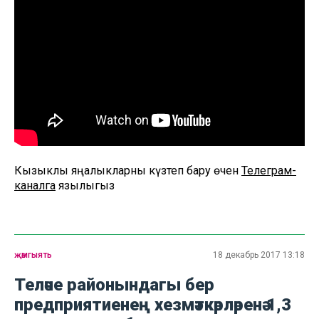
Кызыклы яңалыкларны күзәтеп бару өчен
Телеграм-
каналга
язылыгыз
җәмгыять
18 декабрь 2017 13:18
Теләче районындагы бер
предприятиенең хезмәткәрләренә 1,3