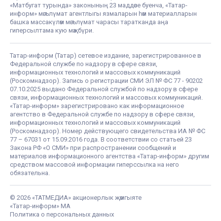
«Матбугат турында» законының 23 маддәсе буенча, «Татар-
информ» мәгълүмат агентлыгы язмаларын һәм материалларын
башка массакүләм мәгълүмат чарасы таратканда аңа
гиперсылтама кую мәҗбүри.
Татар-информ (Татар) сетевое издание, зарегистрированное в
Федеральной службе по надзору в сфере связи,
информационных технологий и массовых коммуникаций
(Роскомнадзор). Запись о регистрации СМИ ЭЛ № ФС 77 - 90202
07.10.2025 выдано Федеральной службой по надзору в сфере
связи, информационных технологий и массовых коммуникаций.
«Татар-информ» зарегистрировано как информационное
агентство в Федеральной службе по надзору в сфере связи,
информационных технологий и массовых коммуникаций
(Роскомнадзор). Номер действующего свидетельства ИА № ФС
77 – 67031 от 15.09.2016 года. В соответствии со статьей 23
Закона РФ «О СМИ» при распространении сообщений и
материалов информационного агентства «Татар-информ» другим
средством массовой информации гиперссылка на него
обязательна.
© 2026 «ТАТМЕДИА» акционерлык җәмгыяте
«Татар-информ» МА
Политика о персональных данных