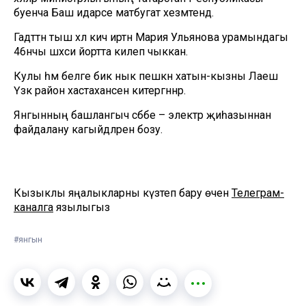
буенча Баш идарәсе матбугат хезмәтендә.
Гадәттән тыш хәл кичә иртән Мария Ульянова урамындагы
46нчы шәхси йортта килеп чыккан.
Кулы һәм беләге бик нык пешкән хатын-кызны Лаеш
Үзәк район хастаханәсенә китергәннәр.
Янгынның башлангыч сәбәбе – электр җиһазыннан
файдалану кагыйдәләрен бозу.
Кызыклы яңалыкларны күзәтеп бару өчен
Телеграм-
каналга
язылыгыз
#янгын