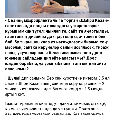
- Сезнең мөхәррирлектә чыга торган «Шәһри Казан»
газетасында соңгы еллардагы үзгәрешләрне
күрми мөмкин түгел: чынлап та, сайт та яңартылды,
газетаның дизайны да яңартылды, эчтәлеге бик
бай. Бу тырышлыклар үз нәтиҗәләрен бирәме соң:
мәсәлән, сайтка керүчеләр санын исәпләсәк, тираж
саны, укучылар саны белән исәпләсәк, сез дөрес
юнәлеш сайладык дип әйтә аласызмы? Дөрес
юлдан барабыз, үз урыныбызны таптык дип әйтә
аласызмы?
- Шулай дип саныйм. Бер сан күрсәткече китерәм: 3,5 ел
элек «Шәһри Казан»ның сайтына керүчеләр саны – 2
уникаль кулланучы иде, бүгенге көндә ул 1,5 меңнән
артып китә.
Газета тиражына килгәндә, ул даими, кимеми, хәтта җәй,
кыен язылу вакытында да ул төшми. Почта аша
язылуга гына тукталып калмыйча, без альтернатив