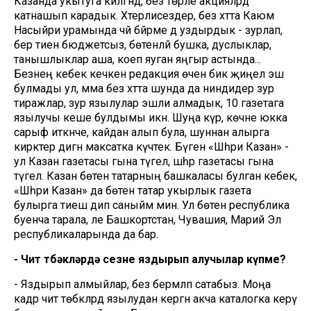
Казанда укытуга килгәндә, без төрле акцияләрдә
катнашып карадык. Хәтерлисездер, без хәтта Каюм
Насыйри урамында чәй бәйрәме дә уздырдык - зурлап,
бер тиен бюджетсыз, бөтенләй бушка, дуслыклар,
танышлыклар аша, коеп яуган яңгыр астында...
Безнең кебек кечкенә редакция өчен бик җиңел эш
булмады ул, әмма без хәтта шунда да ниндидер зур
тиражлар, зур язылулар эшли алмадык, 10 газетага
язылучы кеше булдымы икән. Шуңа күрә, көчне юкка
сарыф иткәнче, кайдан алып була, шуннан алырга
кирәктер дигән максатка күчтек. Бүген «Шәһри Казан» -
ул Казан газетасы гына түгел, шәһәр газетасы гына
түгел. Казан бөтен татарның башкаласы булган кебек,
«Шәһри Казан» да бөтен татар укырлык газета
булырга тиеш дип саныйм мин. Ул бөтен республика
буенча тарала, әле Башкортстан, Чувашия, Марий Эл
республикаларында да бар.
- Чит төбәкләрдә сезне яздырып алучылар күпме?
- Яздырып алмыйлар, без берәмләп сатабыз. Моңа
кадәр чит төбәкләрдә язылудан кергән акча каталогка керү