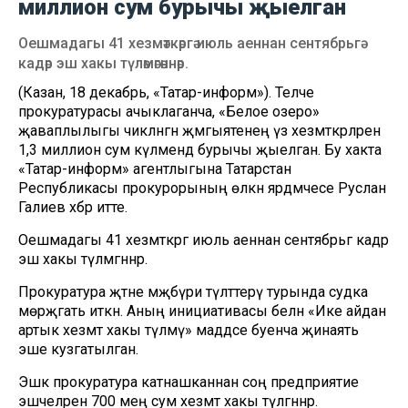
миллион сум бурычы җыелган
Оешмадагы 41 хезмәткәргә июль аеннан сентябрьгә
кадәр эш хакы түләмәгәннәр.
(Казан, 18 декабрь, «Татар-информ»). Теләче
прокуратурасы ачыклаганча, «Белое озеро»
җаваплылыгы чикләнгән җәмгыятенең үз хезмәткәрләренә
1,3 миллион сум күләмендә бурычы җыелган. Бу хакта
«Татар-информ» агентлыгына Татарстан
Республикасы прокурорының өлкән ярдәмчесе Руслан
Галиев хәбәр итте.
Оешмадагы 41 хезмәткәргә июль аеннан сентябрьгә кадәр
эш хакы түләмәгәннәр.
Прокуратура әҗәтне мәҗбүри түләттерү турында судка
мөрәҗәгать иткән. Аның инициативасы белән «Ике айдан
артык хезмәт хакы түләмәү» маддәсе буенча җинаять
эше кузгатылган.
Эшкә прокуратура катнашканнан соң предприятие
эшчеләренә 700 мең сум хезмәт хакы түләгәннәр.