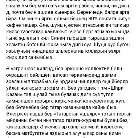
язылу һәм берәмләп сатуны арттырабыз, чөнки, ни дисәң
дә, почта белән эшләве кыенрак. Беренчедән, бәяләре арта
бара, һәм синең ярты еллык бәяңнең 80% почтага китүе
кәефне төшерә. Әле, шуның өстенә, атнасына өч тапкыр
киләсе газеталар кайвакыт өчесе бергә атна ахырында
гына җыелып килә. Синең тырыша-тырыша эшләгән
хезмәтең бөтенләй юкка чыга дигән сүз. Шуңа күрә бүген
язылуның ниндидер альтернатив юлларын эзләргә
кирәк дип саныйбыз.
Ә үзгәрешләргә килгәндә, без һәркөнне коллектив белән
очрашып, сөйләшеп, ватсап төркемнәрендә даими
аралашып торабыз, бу һәрдаим ниндидер яңа әйберләр
уйлап чыгарырга ярдәм итә. Без үзгәрдек тә һәм «Шәһри
Казан» гел шулай гына булачак дигән сүз түгел:
камилләшеп торырга кирәк, чөнки конкурентлар күп,
без бөтенебез бер татар казанынада кайныбыз.
Элегрәк елларда бер «Татарстан яшьләре» тотып торган
мәйданны бүген ничә татар газета-журналы бүлешәбез,
килешәсездер. Ә укучылар саны артмый, киресенчә,
басма матбугатны яздырып алучылар саны кими