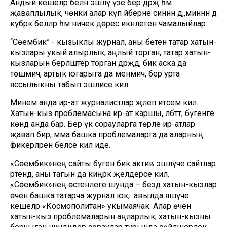
Андый кешеләр белән эшләү үзе бер дәрәҗә һәм
җаваплылык, чөнки алар күп әйберне синнән дә,,миннән дә
күбрәк беләләр һәм ничек дөрес икәнлеген чамалыйлар.
“Сөембикә” - кызыклы журнал, аны бөтен татар хатын-
кызлары укый алырлык, аңлый торган, татар хатын-
кызларын берләштерә торган дәрәҗәдә, бик аска да
төшмичә, артык югарыга да менмичә, бер урта
яссылыкны табып эшлисе килә.
Минем анда ир-ат журналистлар җәлеп итәсем килә.
Хатын-кыз проблемасына ир-ат каршы, әлбәттә, бүгенге
көндә анда бар. Бер үк сорауларга төрле ир-атлар
җавап бирә, әмма башка проблемаларга да аларның
фикерләрен беләсе килә иде.
«Сөембикә»нең сайты бүген бик актив эшләүче сайтлар
рәтендә, аны тагын да киңрәк җәелдерәсе килә.
«Сөембикә»нең өстенлеге шунда – бездә хатын-кызлар
өчен башка татарча журнал юк, ә авылда яшәүче
кешеләр «Космополитан» укымаячак. Алар өчен
хатын-кыз проблемаларын аңларлык, хатын-кызны