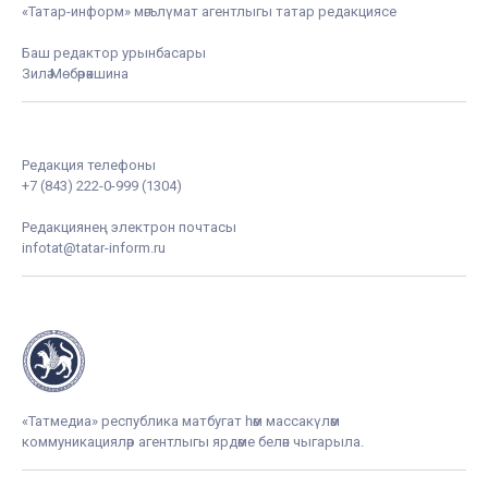
«Татар-информ» мәгълүмат агентлыгы татар редакциясе
Баш редактор урынбасары
Зилә Мөбәрәкшина
Редакция телефоны
+7 (843) 222-0-999 (1304)
Редакциянең электрон почтасы
infotat@tatar-inform.ru
«Татмедиа» республика матбугат һәм массакүләм
коммуникацияләр агентлыгы ярдәме белән чыгарыла.