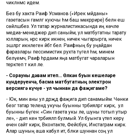
чикләнмәс идем.
Без бу хакта Раиф Усманов («Ирек мәйданы»
газетасын гамәлгә куючы һәм баш мөхәррире) белән еш
сөйләшәбез. Ул татар журналистикасында иң көчле
медиа-менеджер дип саныйм, ул матбугатны тарату
юлларын, нәрсә кирәк икәнен, ничек чыгарырга, ничек
эшләргә икәнлеген әйбәт белә. Раифның бу уңайдан
фаразлары пессимистик рухта түгел һәм, минем
белүемчә, Раиф һәрдаим яңа матбугат чараларын
теркәтеп тә килә әле.
- Сорауны дәвам итеп... Өлкән буын кешеләре
күндерүенчә, басма матбугатның электрон
версиягә күчүе - ул чыннан да фаҗигаме?
- Юк, мин аны ул дәрәҗәдә фаҗига дип санамыйм. Чөнки
безгә татар телендә укучы буынны тәрбияләргә кирәк, ә ул
буынны бүген: «Син газета укы әле, шуны тотып утыр
әле», - дип кенә тәрбияләп булмый. Ул буынга үтеп керү
өчен сайт кирәк, Вконтакте, Фейсбук, Инстаграм кирәк.
Алар шуның аша кабул итә, бәлки шуннан соң ул