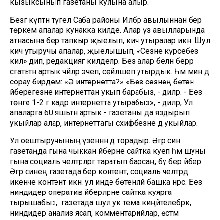
кызыксынып газетаны кулына алыр.
Безгә күптән түгел Саба районы Иләбәр авылыннан бер
төркем апалар кунакка килде. Алар үз авылларында
атнасына бер тапкыр җыелып, кич утыралар икән. Шул
кич утыручы апалар, җыелышып, «Сезне күрәсебез
килә» дип, редакциягә килделәр. Без алар белән берәр
сәгатьтән артык чәйләр эчеп, сөйләшеп утырдык. Һәм мин дә
сорау бирдем: «Ә интернетта?» «Без сезнең бөтен
әйберегезне интернеттан укып барабыз, - диләр. - Без
төнге 1-2 гә кадәр интернетта утырабыз», - диләр, Ул
апаларга 60 яшьтән артык - газетаны да яздырып
укыйлар алар, интернеттагы сәхифәбезне дә укыйлар.
Ул оештыручының үзеннән дә торадыр. Әгәр син
газетаңда гына чыккан әйберне сайтка куеп һәм шуны
гына социаль челтәрләргә таратып барсаң, бу бер әйбер.
Әгәр синең газетада бер контент, социаль челтәрдә
икенче контент икән, ул инде бөтенләй башка нәрсә. Без
ниндидер оператив әйберләрне сайтка куярга
тырышабыз, ә газетада шул ук тема киңәйтелебрәк,
ниндидер анализ ясап, комментарийлар, өстәмә