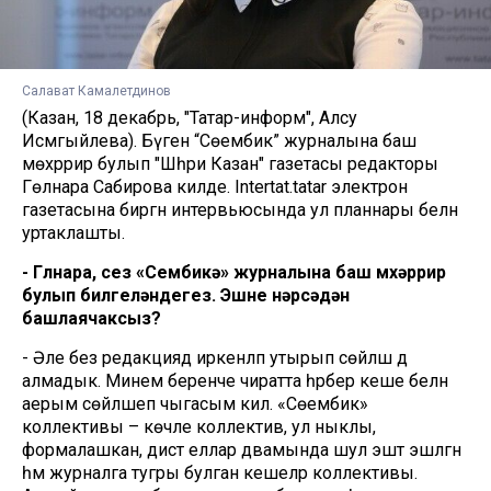
Салават Камалетдинов
(Казан, 18 декабрь, "Татар-информ", Алсу
Исмәгыйлева). Бүген “Сөембикә” журналына баш
мөхәррир булып "Шәһри Казан" газетасы редакторы
Гөлнара Сабирова килде. Intertat.tatar электрон
газетасына биргән интервьюсында ул планнары белән
уртаклашты.
- Гөлнара, сез «Сөембикә» журналына баш мөхәррир
булып билгеләндегез. Эшне нәрсәдән
башлаячаксыз?
- Әле без редакциядә иркенләп утырып сөйләшә дә
алмадык. Минем беренче чиратта һәрбер кеше белән
аерым сөйләшеп чыгасым килә. «Сөембикә»
коллективы – көчле коллектив, ул ныклы,
формалашкан, дистә еллар дәвамында шул эштә эшләгән
һәм журналга тугры булган кешеләр коллективы.