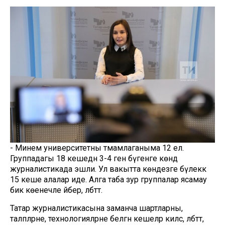
- Минем университетны тәмамлаганыма 12 ел.
Группадагы 18 кешедән 3-4 генә бүгенге көндә
журналистикада эшли. Ул вакытта көндезге бүлеккә
15 кеше алалар иде. Алга таба зур группалар ясамау
бик көенечле әйбер, әлбәттә.
Татар журналистикасына заманча шартларны,
таләпләрне, технологияләрне белгән кешеләр килсә, әлбәттә,