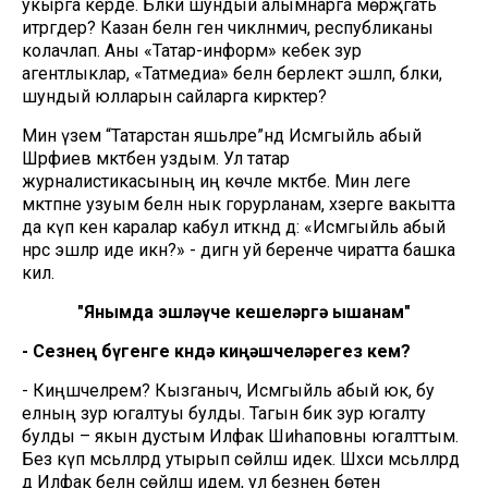
укырга керде. Бәлки шундый алымнарга мөрәҗәгать
итәргәдер? Казан белән генә чикләнмичә, республиканы
колачлап. Аны «Татар-информ» кебек зур
агентлыклар, «Татмедиа» белән берлектә эшләп, бәлки,
шундый юлларын сайларга кирәктер?
Мин үзем “Татарстан яшьләре”ндә Исмәгыйль абый
Шәрәфиев мәктәбен уздым. Ул татар
журналистикасының иң көчле мәктәбе. Мин әлеге
мәктәпне узуым белән нык горурланам, хәзерге вакытта
да күп кенә каралар кабул иткәндә дә: «Исмәгыйль абый
нәрсә эшләр иде икән?» - дигән уй беренче чиратта башка
килә.
"Янымда эшләүче кешеләргә ышанам"
- Сезнең бүгенге көндә киңәшчеләрегез кем?
- Киңәшчеләрем? Кызганыч, Исмәгыйль абый юк, бу
елның зур югалтуы булды. Тагын бик зур югалту
булды – якын дустым Илфак Шиһаповны югалттым.
Без күп мәсьәләләрдә утырып сөйләшә идек. Шәхси мәсьәләләрдә
дә Илфак белән сөйләшә идем, ул безнең бөтен