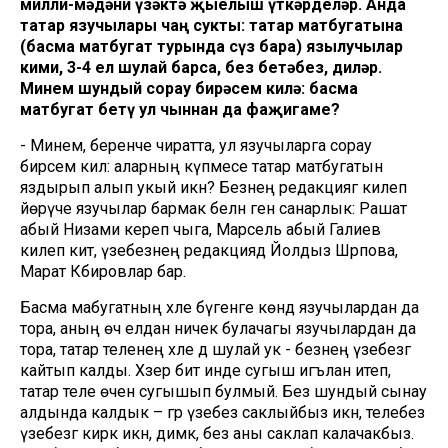
милли-мәдәни үзәктә җыелыш үткәрделәр. Анда
татар язучылары чаң сукты: татар матбугатына
(басма матбугат турында сүз бара) язылучылар
кими, 3-4 ел шулай барса, без бетәбез, диләр.
Минем шундый сорау бирәсем килә: басма
матбугат бетү ул чыннан да фаҗигаме?
- Минем, беренче чиратта, ул язучыларга сорау
бирәсем килә: аларның күпмесе татар матбугатын
яздырып алып укый икән? Безнең редакциягә килеп
йөрүче язучылар бармак белән генә санарлык: Рашат
абый Низами кереп чыга, Марсель абый Галиев
килеп китә, үзебезнең редакциядә Йолдыз Шәрәпова,
Марат Кәбировлар бар.
Басма мабугатның хәле бүгенге көндә язучылардан да
тора, аның өч елдан ничек булачагы язучылардан да
тора, татар теленең хәле дә шулай ук - безнең үзебезгә
кайтып калды. Хәзер бит инде сугыш игълан итеп,
татар теле өчен сугышып булмый. Без шундый сынау
алдында калдык – әгәр үзебез саклыйбыз икән, телебез
үзебезгә кирәк икән, димәк, без аны саклап калачакбыз.