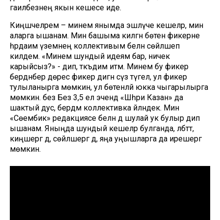
гаиләбезнең якын кешесе иде.
Киңәшчеләрем – минем янымда эшләүче кешеләр, мин
аларга ышанам. Мин башыма килгән бөтен фикерне
һәрдаим үземнең коллективым белән сөйләшеп
килдем. «Минем шундый идеям бар, ничек
карыйсыз?» - дип, тәкъдим итәм. Минем бу фикер
бердәнбер дөрес фикер дигән сүз түгел, ул фикер
тулыланырга мөмкин, ул бөтенләй юкка чыгарылырга
мөмкин. без Без 3,5 ел эчендә «Шәһри Казан» да
шактый дус, бердәм коллективка әйләндек. Мин
«Сөембикә» редакциясе белән дә шулай ук булыр дип
ышанам. Яныңда шундый кешеләр булганда, әлбәттә,
киңәшергә дә, сөйләшергә дә, яңа уңышларга да ирешергә
мөмкин.