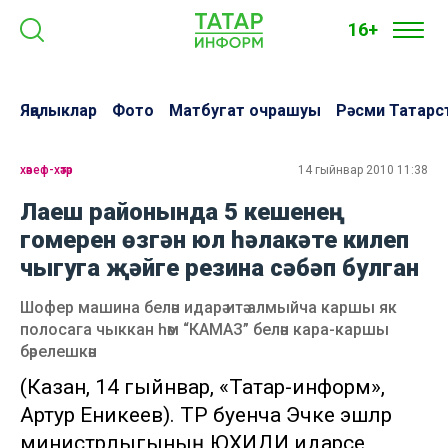
16+
Яңалыклар
Фото
Матбугат очрашуы
Рәсми Татарс
хәвеф-хәтәр
14 гыйнвар 2010 11:38
Лаеш районында 5 кешенең
гомерен өзгән юл һәлакәте килеп
чыгуга җәйге резина сәбәп булган
Шофер машина белән идарә итә алмыйча каршы як
полосага чыккан һәм “КАМАЗ” белән кара-каршы
бәрелешкән
(Казан, 14 гыйнвар, «Татар-информ»,
Артур Еникеев). ТР буенча Эчке эшләр
министрлыгының ЮХИДИ идарәсе