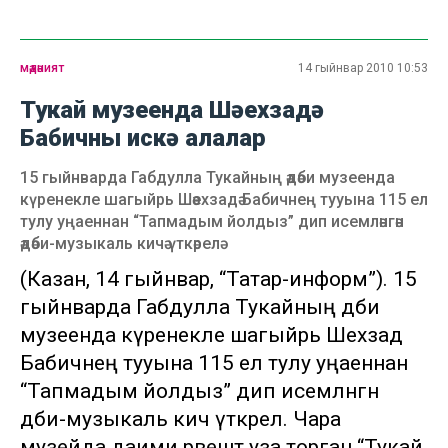
мәдәният
14 гыйнвар 2010 10:53
Тукай музеенда Шәехзадә
Бабичны искә алалар
15 гыйнварда Габдулла Тукайның әдәби музеенда
күренекле шагыйрь Шәехзадә Бабичнең тууына 115 ел
тулу уңаеннан “Тапмадым йолдыз” дип исемләнгән
әдәби-музыкаль кичә үткәрелә
(Казан, 14 гыйнвар, “Татар-информ”). 15
гыйнварда Габдулла Тукайның әдәби
музеенда күренекле шагыйрь Шәехзадә
Бабичнең тууына 115 ел тулу уңаеннан
“Тапмадым йолдыз” дип исемләнгән
әдәби-музыкаль кичә үткәрелә. Чара
музейда даими рәвештә уза торган “Тукай