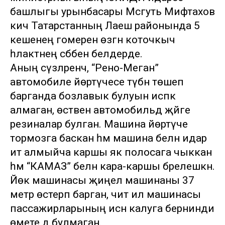
башлыгы урынбасары Мәсгуть Мифтахов
кичә Татарстанның Лаеш районында 5
кешенең гомерен өзгән коточкыч
һәлакәтнең сәбәбен белдерде.
Аның сүзләренчә, “Рено-Меган”
автомобиле йөртүчесе түбән төшеп
барганда бозлавык булуын исәпкә
алмаган, өстәвенә автомобильдә җәйге
резиналар булган. Машина йөртүче
тормозга баскан һәм машина белән идарә
итә алмыйча каршы як полосага чыккан
һәм “КАМАЗ” белән кара-каршы бәрелешкән.
Йөк машинасы җиңел машинаны 37
метр өстерәп барган, чит ил машинасы
пассажирларының исән калуга бернинди
өмете дә булмаган.