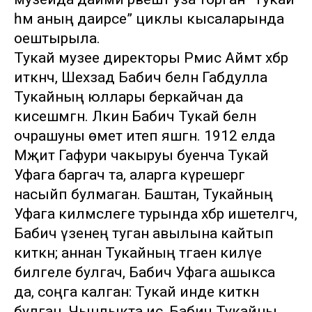
һәм аның даирәсе” циклы кысаларында
оештырыла.
Тукай музее директоры Рәмис Аймәт хәбәр
иткәнчә, Шәехзадә Бабич белән Габдулла
Тукайның юллары беркайчан да
кисешмәгән. Ләкин Бабич Тукай белән
очрашуны өмет итеп яшәгән. 1912 елда
Мәҗит Гафури чакыруы буенча Тукай
Уфага баргач та, аларга күрешергә
насыйп булмаган. Баштан, Тукайның
Уфага килмәслеге турында хәбәр ишетелгәч,
Бабич үзенең туган авылына кайтып
киткән; аннан Тукайның тәгаен килүе
билгеле булгач, Бабич Уфага ашыкса
да, соңга калган: Тукай инде киткән
булган. Чынлыкта исә, Бабич Тукайны