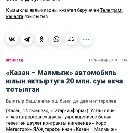
Кызыклы яңалыкларны күзәтеп бару өчен
Телеграм-
каналга
язылыгыз
икътисад
14 гыйнвар 2010 11:34
«Казан – Малмыж» автомобиль
юлын яктыртуга 20 млн. сум акча
тотылган
Былтыр башланган эш быел да дәвам иттереләчәк
(Казан, 14 гыйнвар, «Татар-информ»). Узган елны
«Главтатдортранс» дәүләт учреждениесе белән
төзелгән дәүләт контракты нигезендә «Форс
Мегастрой» ЯАҖ тарафыннан «Казан – Малмыж»