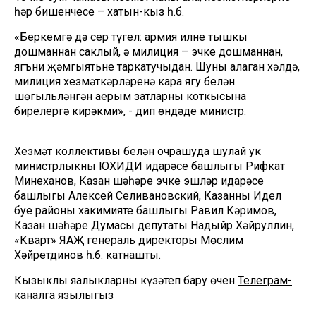
һәр бишенчесе – хатын-кыз һ.б.
«Беркемгә дә сер түгел: армия илне тышкы
дошманнан саклый, ә милиция – эчке дошманнан,
ягъни җәмгыятьне таркатучыдан. Шуны аңлаган хәлдә,
милиция хезмәткәрләренә кара ягу белән
шөгыльләнгән аерым затларның коткысына
бирелергә кирәкми», - дип өндәде министр.
Хезмәт коллективы белән очрашуда шулай ук
министрлыкның ЮХИДИ идарәсе башлыгы Рифкат
Миңнеханов, Казан шәһәре эчке эшләр идарәсе
башлыгы Алексей Селивановский, Казанның Идел
буе районы хакимияте башлыгы Равил Кәримов,
Казан шәһәре Думасы депутаты Надыйр Хәйруллин,
«Кварт» ЯАҖ генераль директоры Мөслим
Хәйретдинов һ.б. катнашты.
Кызыклы яңалыкларны күзәтеп бару өчен
Телеграм-
каналга
язылыгыз