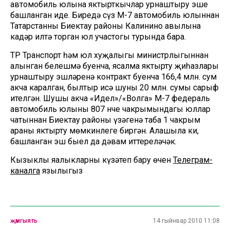
автомобиль юлына яктырткычлар урнаштыру эше
башланган иде. Биредә сүз М-7 автомобиль юлыннан
Татарстанның Биектау районы Калинино авылына
кадәр илтә торган юл участогы турында бара.
ТР Транспорт һәм юл хуҗалыгы министрлыгыннан
алынган белешмә буенча, ясалма яктырту җиһазлары
урнаштыру эшләренә контракт буенча 166,4 млн. сум
акча каралган, былтыр исә шуның 20 млн. сумы сарыф
ителгән. Шушы акча «Идел»/«Волга» М-7 федераль
автомобиль юлының 807 нче чакрымындагы юллар
чатыннан Биектау районы үзәгенә таба 1 чакрым
араны яктырту мөмкинлеге биргән. Аңлашыла ки,
башланган эш быел да дәвам иттереләчәк.
Кызыклы яңалыкларны күзәтеп бару өчен
Телеграм-
каналга
язылыгыз
җәмгыять
14 гыйнвар 2010 11:08