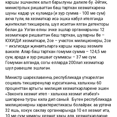
каршы эшчәнлек алып барылуның дәлиле бу. Әйтик,
министрлык ришвәттән баш тарткан хезмәткәренә
шуның кадәр үк күләмдә (иң зур сумма - 100 мең сум)
акча түли, яңа хезмәткәр исә эшкә кабул ителгәндә
җентекләп тикшерелә, шул исәптән ялган детекторы
белән дә. Узган елны эчке эшләр органнарының 12
хезмәткәре ришвәттән баш тарткан, шуларның 8е –
ЮХИДИ хезмәткәре, 2се – участок милиционеры, 2се
– икътисади җинаятьләргә каршы көрәш хезмәте
вәкиле. Алар баш тарткан гомуми сумма – 124,5 мең
сум, арада иң зур ришвәт суммасы – 37 мең сум.
Гомумән алганда, соңгы елларда 200ләп хезмәткәр
шул рәвешле эшләгән.
Министр шәрехләвенчә, республикада үткәрелгән
социаль тикшеренүләр күрсәткәнчә, халыкның 60
проценттан артыгы милиция хезмәткәрләренең эшен
«Законга хезмәт итеп - халыкка хезмәт итәбез!»
шигаренә тугры килә дип саный. Бүген республикада
милиционерның характеристикасы болайрак: аңа уртача
32 яшь, хокук саклау органнарында 10 ел хезмәт итә,
10 мең сум чамасы хезмәт хакы ала, хезмәткәрләрнең