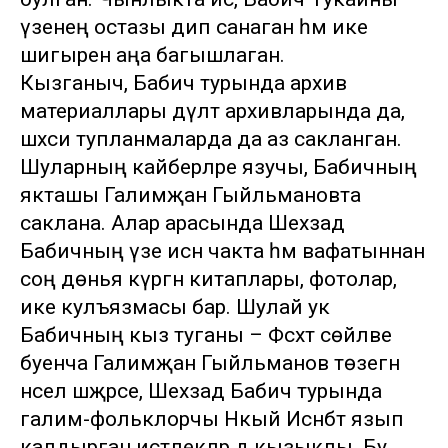
үзенең остазы дип санаган һәм ике
шигырен аңа багышлаган.
Кызганыч, Бабич турында архив
материаллары дәүләт архивларында да,
шәхси тупланмаларда да аз сакланган.
Шуларның кайберләре язучы, Бабичның
якташы Галимҗан Гыйльмановта
саклана. Алар арасында Шәехзадә
Бабичның үзе исән чакта һәм вафатыннан
соң дөнья күргән китаплары, фотолар,
ике кулъязмасы бар. Шулай ук
Бабичның кыз туганы – Фәсәхәт сөйләве
буенча Галимҗан Гыйльманов төзегән
нәсел шәҗәрәсе, Шәехзадә Бабич турында
галим-фольклорчы Нәкый Исәнбәт язып
калдырган истәлекләр дә кызыклы. Бу