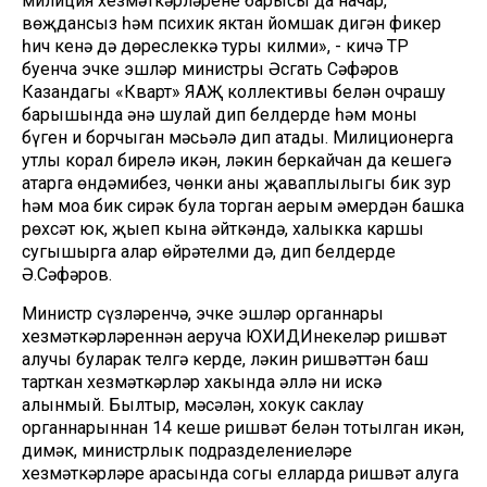
милиция хезмәткәрләренең барысы да начар,
вөҗдансыз һәм психик яктан йомшак дигән фикер
һич кенә дә дөреслеккә туры килми», - кичә ТР
буенча эчке эшләр министры Әсгать Сәфәров
Казандагы «Кварт» ЯАҖ коллективы белән очрашу
барышында әнә шулай дип белдерде һәм моны
бүген иң борчыган мәсьәлә дип атады. Милиционерга
утлы корал бирелә икән, ләкин беркайчан да кешегә
атарга өндәмибез, чөнки аның җаваплылыгы бик зур
һәм моңа бик сирәк була торган аерым әмердән башка
рөхсәт юк, җыеп кына әйткәндә, халыкка каршы
сугышырга алар өйрәтелми дә, дип белдерде
Ә.Сәфәров.
Министр сүзләренчә, эчке эшләр органнары
хезмәткәрләреннән аеруча ЮХИДИнекеләр ришвәт
алучы буларак телгә керде, ләкин ришвәттән баш
тарткан хезмәткәрләр хакында әллә ни искә
алынмый. Былтыр, мәсәлән, хокук саклау
органнарыннан 14 кеше ришвәт белән тотылган икән,
димәк, министрлык подразделениеләре
хезмәткәрләре арасында соңгы елларда ришвәт алуга