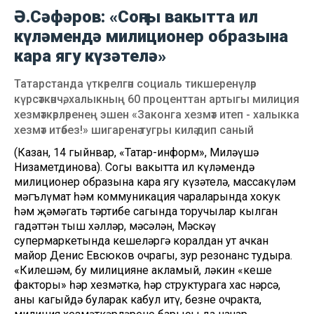
Ә.Сәфәров: «Соңгы вакытта ил
күләмендә милиционер образына
кара ягу күзәтелә»
Татарстанда үткәрелгән социаль тикшеренүләр
күрсәткәнчә, халыкның 60 проценттан артыгы милиция
хезмәткәрләренең эшен «Законга хезмәт итеп - халыкка
хезмәт итәбез!» шигаренә тугры килә дип саный
(Казан, 14 гыйнвар, «Татар-информ», Миләүшә
Низаметдинова). Соңгы вакытта ил күләмендә
милиционер образына кара ягу күзәтелә, массакүләм
мәгълүмат һәм коммуникация чараларында хокук
һәм җәмәгать тәртибе сагында торучылар кылган
гадәттән тыш хәлләр, мәсәлән, Мәскәү
супермаркетында кешеләргә коралдан ут ачкан
майор Денис Евсюков очрагы, зур резонанс тудыра.
«Килешәм, бу милицияне акламый, ләкин «кеше
факторы» һәр хезмәткә, һәр структурага хас нәрсә,
аны кагыйдә буларак кабул итү, безнең очракта,