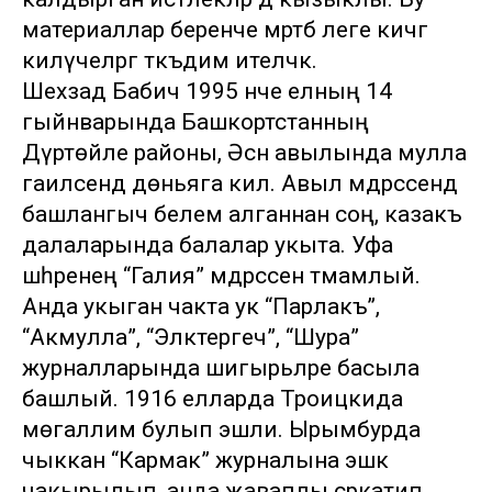
материаллар беренче мәртәбә әлеге кичәгә
килүчеләргә тәкъдим ителәчәк.
Шәехзадә Бабич 1995 нче елның 14
гыйнварында Башкортстанның
Дүртөйле районы, Әсән авылында мулла
гаиләсендә дөньяга килә. Авыл мәдрәсәсендә
башлангыч белем алганнан соң, казакъ
далаларында балалар укыта. Уфа
шәһәренең “Галия” мәдрәсәсен тәмамлый.
Анда укыган чакта ук “Парлакъ”,
“Акмулла”, “Эләктергеч”, “Шура”
журналларында шигырьләре басыла
башлый. 1916 елларда Троицкида
мөгаллим булып эшли. Ырымбурда
чыккан “Кармак” журналына эшкә
чакырылып, анда җаваплы сәркатип