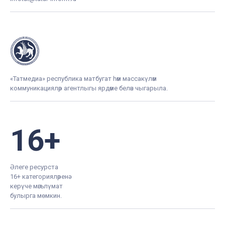
«Татмедиа» республика матбугат һәм массакүләм
коммуникацияләр агентлыгы ярдәме белән чыгарыла.
16+
Әлеге ресурста
16+ категорияләренә
керүче мәгълүмат
булырга мөмкин.