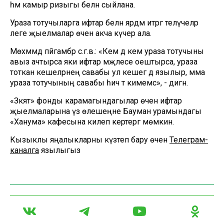
һәм камыр ризыгы белән сыйлана.
Ураза тотучыларга ифтар белән ярдәм итәргә теләүчеләр
әлеге җыелмалар өчен акча күчерә ала.
Мөхәммәд пәйгамбәр с.г.в.: «Кем дә кем ураза тотучыны
авыз ачтырса яки ифтар мәҗлесе оештырса, ураза
тоткан кешеләрнең савабы ул кешегә дә язылыр, әмма
ураза тотучының савабы һич тә кимемәс», - дигән.
«Зәкят» фонды карамагындагылар өчен ифтар
җыелмаларына үз өлешеңне Бауман урамындагы
«Ханума» кафесына килеп кертергә мөмкин.
Кызыклы яңалыкларны күзәтеп бару өчен
Телеграм-
каналга
язылыгыз