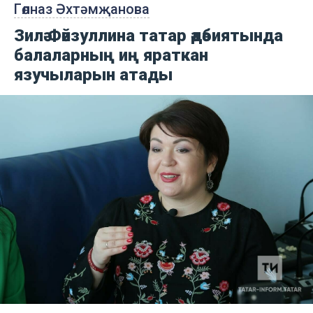
Гөлназ Әхтәмҗанова
Зилә Фәйзуллина татар әдәбиятында
балаларның иң яраткан
язучыларын атады