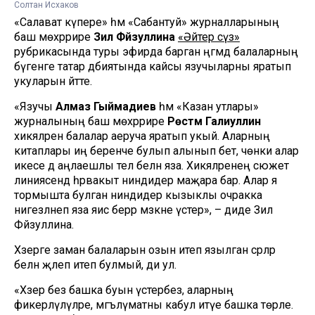
Солтан Исхаков
«Салават күпере» һәм «Сабантуй» журналларының
баш мөхәррире
Зилә Фәйзуллина
«Әйтер сүз»
рубрикасында туры эфирда барган әңгәмәдә балаларның
бүгенге татар әдәбиятында кайсы язучыларны яратып
укуларын әйтте.
«Язучы
Алмаз Гыймадиев
һәм «Казан утлары»
журналының баш мөхәррире
Рөстәм Галиуллин
хикәяләрен балалар аеруча яратып укый. Аларның
китаплары иң беренче булып алынып бетә, чөнки алар
икесе дә аңлаешлы тел белән яза. Хикәяләренең сюжет
линиясендә һәрвакыт ниндидер маҗара бар. Алар я
тормышта булган ниндидер кызыклы очракка
нигезләнеп яза яисә берәр мәзәкне үстерә», – диде Зилә
Фәйзуллина.
Хәзерге заман балаларын озын итеп язылган әсәрләр
белән җәлеп итеп булмый, ди ул.
«Хәзер без башка буын үстерәбез, аларның
фикерләүләүләре, мәгълүматны кабул итүе башка төрле.