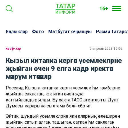
16+
Яңалыклар
Фото
Матбугат очрашуы
Рәсми Татарс
хәвеф-хәтәр
6 апрель 2023 16:06
Кызыл китапка кергән үсемлекләрне
җыйган өчен 9 елга кадәр иректән
мәхрүм итәчәкләр
Россиядә Кызыл китапка кергән үсемлек һәм гөмбәләрне
җыйган, саклаган, юк иткән өчен җәза
катгыйландырылды. Бу хакта ТАСС агентлыгы Дәүләт
Думасы карарына сылтама белән хәбәр итә.
Әйтик, шундый үсемлекләрне яки аларның өлешләрен
җыйган, сатып алган, ташыган, саткан һәм саклаган