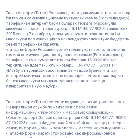
Татар-информ (Татар) Россиянең элемтә, мәгълүмати технологияләр
һәм гаммәви коммуникацияләрне күзәтчелек хезмәте (Роскомнадзор)
тарафыннан интернет басма буларак теркәлгән. Массакүләм
мәгълүмат чарасын теркәү турында ЭЛ № ФС 77-90202 таныклыгы
2025 елның 7 октябрендә элемтә, мәгълүмати технологияләр һәм
массакүләм коммуникацияләр өлкәсендә күзәтчелек итүче Федераль
хезмәт тарафыннан бирелгән.
«Татар-информ» Россиянең элемтә, мәгълүмати технологияләр һәм
гаммәви коммуникацияләрне күзәтчелек хезмәте (Роскомнадзор)
тарафыннан мәгълүмат агентлыгы буларак 15.09.2016 елда
теркәлгән. Гамәлдәге таныклык номеры – № ФС 77 – 67031. РФ
«Матбугат турында» законының 23 маддәсе буенча, «Татар-
информ» мәгълүмат агентлыгы язмаларын һәм материалларын
башка массакүләм мәгълүмат чарасы таратканда аңа
гиперсылтама кую мәҗбүри.
Татар-информ (Татар) сетевое издание, зарегистрированное в
Федеральной службе по надзору в сфере связи,
информационных технологий и массовых коммуникаций
(Роскомнадзор). Запись о регистрации СМИ ЭЛ № ФС 77 - 90202
07.10.2025 выдано Федеральной службой по надзору в сфере
связи, информационных технологий и массовых коммуникаций.
«Татар-информ» зарегистрировано как информационное