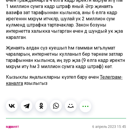
өчен гражданнарга 4 елга кадәр иректән мәхрүм итү һәм
1 миллион сумга кадәр штраф яный. Әгәр җинаять
вазифа зат тарафыннан кылынса, аны 6 елга кадәр
ирегеннән мәхрүм итәчәкләр, шулай ук 2 миллион сум
күләмендә штрафка тартачаклар. Закон бозуны
интернетта халыкка чыгарган өчен дә шундый ук җәза
каралган.
Җинаять алдан сүз куешып һәм гаммәви мәгълүмат
чараларын, интернетны кулланып бер төркем затлар
тарафыннан кылынса, иң зур җәза (9 елга кадәр иректән
мәхрүм итү һәм 3 миллион сумга кадәр штраф) көтә.
Кызыклы яңалыкларны күзәтеп бару өчен
Телеграм-
каналга
язылыгыз
мәдәният
6 апрель 2023 15:45