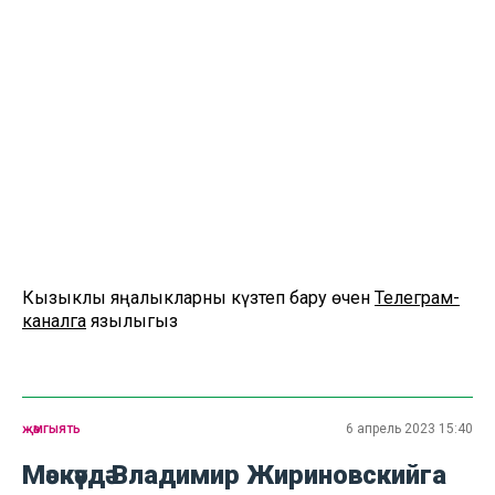
Кызыклы яңалыкларны күзәтеп бару өчен
Телеграм-
каналга
язылыгыз
җәмгыять
6 апрель 2023 15:40
Мәскәүдә Владимир Жириновскийга