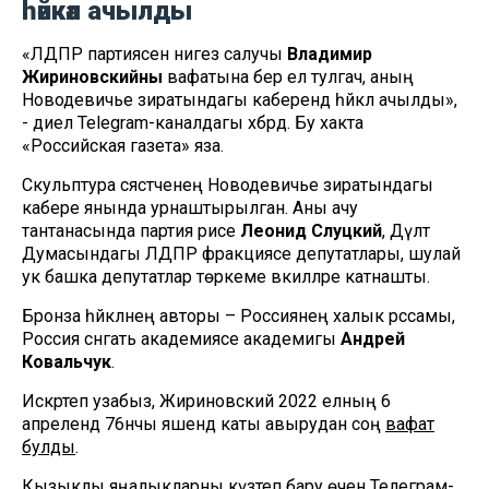
һәйкәл ачылды
«ЛДПР партиясенә нигез салучы
Владимир
Жириновскийның
вафатына бер ел тулгач, аның
Новодевичье зиратындагы каберендә һәйкәл ачылды»,
- диелә Telegram-каналдагы хәбәрдә. Бу хакта
«Российская газета» яза.
Скульптура сәясәтченең Новодевичье зиратындагы
кабере янында урнаштырылган. Аны ачу
тантанасында партия рәисе
Леонид Слуцкий
, Дәүләт
Думасындагы ЛДПР фракциясе депутатлары, шулай
ук башка депутатлар төркеме вәкилләре катнашты.
Бронза һәйкәлнең авторы – Россиянең халык рәссамы,
Россия сәнгать академиясе академигы
Андрей
Ковальчук
.
Искәртеп узабыз, Жириновский 2022 елның 6
апрелендә 76нчы яшендә каты авырудан соң
вафат
булды
.
Кызыклы яңалыкларны күзәтеп бару өчен
Телеграм-