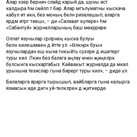
Алар хәзер берничә слайд карый да, шуны истә
калдыра һәм сөйләп тә бирә. Алар мәгълүматны кыскача
кабул итә икән, без моның белән ризалашып, аларга
ярдәм итәргә тиеш», – ди «Салават күпере» һәм
«Сабантуй» журналларының баш мөхәррире.
Олпат язучылар әсәрләрнең кыска булуы
белән килешмәвен дә әйтте ул. «Өлкәнрәк буын
язучылардан еш кына тәнкыйть сүзләре дә ишетергә
туры килә. Ләкин без балага аңлау өчен җиңелрәк
булсынга кыскартабыз. Кайвакыт журналда да мәкалә
урынына тезислар гына бирергә туры килә», – диде ул.
Балаларга ярарга тырышып, вайбларга гына калырга
язмасын иде дигән уй-теләкләрен дә җиткерде.