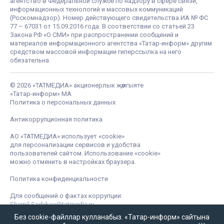
агентство в Федеральной службе по надзору в сфере связи,
информационных технологий и массовых коммуникаций
(Роскомнадзор). Номер действующего свидетельства ИА № ФС
77 – 67031 от 15.09.2016 года. В соответствии со статьей 23
Закона РФ «О СМИ» при распространении сообщений и
материалов информационного агентства «Татар-информ» другим
средством массовой информации гиперссылка на него
обязательна.
© 2026 «ТАТМЕДИА» акционерлык җәмгыяте
«Татар-информ» МА
Политика о персональных данных
Антикоррупционная политика
АО «ТАТМЕДИА» использует «cookie»
для персонализации сервисов и удобства
пользователей сайтом. Использование «cookie»
можно отменить в настройках браузера.
Политика конфиденциальности
Для сообщений о фактах коррупции:
Shamil.Sadykov@tatmedia.ru
Без cookie-файллар кулланабыз. «Татар-информ» сайтына