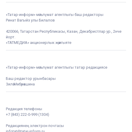
«Татар-информ» мәгълүмат агентлыгы баш редакторы
Ринат Вагыйз улы Билалов
420066, Татарстан Республикасы, Казан, Декабристлар ур., 2нче
йорт.
«ТАТМЕДИА» акционерлык җәмгыяте
«Татар-информ» мәгълүмат агентлыгы татар редакциясе
Баш редактор урынбасары
Зилә Мөбәрәкшина
Редакция телефоны
+7 (843) 222-0-999 (1304)
Редакциянең электрон почтасы
infotat@tatar-inform.ru