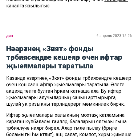
каналга
язылыгыз
дин
6 апрель 2023 15:26
Нәзарәтнең «Зәкят» фонды
тәрбиясендәге кешеләр өчен ифтар
җыелмалары таратыла
Казанда нәзарәтнең «Зәкят» фонды тәрбиясендәге кешеләр
өчен көн саен ифтар җыелмалары таратыла. Әлеге
акциядә теләге булган һәркем катнаша ала. Бу ифтар
җыелмалары алучыларның санын арттырырга,
шулай ук ризыкны төрләндерергә мөмкинлек бирәчәк.
Ифтар җыелмалары халыкның мохтаҗ катламына
караган күпбалалы гаиләләр, балаларын ялгызы гына
тәрбияләүче әниләргә бирелә. Алар тәмле пылау (бәрәңге
боламыгы һәм кәтлит), аш, салат, компот, хөрмә җимеше