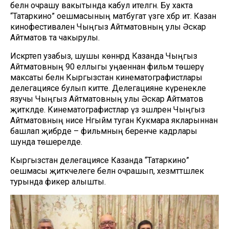
белән очрашу вакытында кабул ителгән. Бу хакта
“Татаркино” оешмасының матбугат үзәге хәбәр итә. Казан
кинофестиваленә Чыңгыз Айтматовның улы Әскар
Айтматов та чакырулы.
Искәртеп узабыз, шушы көннәрдә Казанда Чыңгыз
Айтматовның 90 еллыгы уңаеннан фильм төшерү
максаты белән Кыргызстан кинематографистлары
делегациясе булып китте. Делегацияне күренекле
язучы Чыңгыз Айтматовның улы Әскар Айтматов
җитәкләде. Кинематографистлар үз эшләрен Чыңгыз
Айтматовның әнисе Нәгыймә туган Кукмара якларыннан
башлап җибәрде – фильмның беренче кадрлары
шунда төшерелде.
Кыргызстан делегациясе Казанда “Татаркино”
оешмасы җитәкчелеге белән очрашып, хезмәттәшлек
турында фикер алышты.