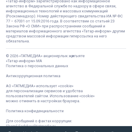
«Татар-информ» зарегистрировано как информационное
агентство в Федеральной службе по надзору в сфере связи,
информационных технологий и массовых коммуникаций
(Роскомнадзор). Номер действующего свидетельства ИА № ФС
77 – 67031 от 15.09.2016 года. В соответствии со статьей 23
Закона РФ «О СМИ» при распространении сообщений и
материалов информационного агентства «Татар-информ» другим
средством массовой информации гиперссылка на него
обязательна.
© 2026 «ТАТМЕДИА» акционерлык җәмгыяте
«Татар-информ» МА
Политика о персональных данных
Антикоррупционная политика
АО «ТАТМЕДИА» использует «cookie»
для персонализации сервисов и удобства
пользователей сайтом. Использование «cookie»
можно отменить в настройках браузера.
Политика конфиденциальности
Для сообщений о фактах коррупции:
Shamil.Sadykov@tatmedia.ru