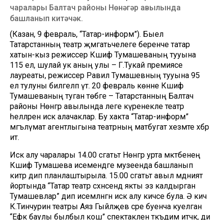
чаралары Балтач районы Нөнәгәр авылында
башланып китәчәк.
(Казан, 9 февраль, “Татар-информ”). Быел
Татарстанның театр җәмәгатьчелеге беренче татар
хатын-кыз режиссер Кәшифә Тумашеваның тууына
115 ел, шулай ук аның улы – Г.Тукай премиясе
лауреаты, режиссер Равил Тумашевның тууына 95
ел тулуны билгеләп үтә. 20 февраль көнне Кәшифә
Тумашеваның туган төбәге – Татарстанның Балтач
районы Нөнәгәр авылында әлеге күренекле театр
әһелләрен искә алачаклар. Бу хакта “Татар-информ”
мәгълүмат агентлыгына театрның матбугат хезмәте хәбәр
итә.
Искә алу чаралары 14.00 сәгатьтә Нөнәгәр урта мәктәбенең
Кәшифә Тумашева исемендәге музеенда башланып
китәр дип планлаштырыла. 15.00 сәгатьтә авыл мәдәният
йортында “Татар театр сәхнәсендә якты эз калдырган
Тумашевлар” дип исемләнгән искә алу кичәсе була. Ә кич
К.Тинчурин театры Аяз Гыйләҗев әсәре буенча куелган
“Ефәк баулы былбыл кош” спектаклен тәкъдим итәчәк, ди