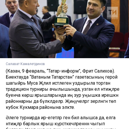
Салават Камалетдинов
(Казан, 9 февраль, “Татар-информ”, Фәрит Салихов).
Биектауда “Ватаным Татарстан” газетасының герой
шагыйрь Муса Җәлил истәлегенә уздырыла торган
традицион турниры ачылышында, узган ел нәтиҗәләре
буенча көрәш ярышларында иң зур уңышка ирешкән
районнарны да бүләкләделәр. Җиңүчеләргә әзерләнгән төп
кубок Кукмара районына эләкте.
Әлеге турнирда ир-егетләр генә бил алышса да, елга
нәтиҗәләр барлык ярыш күрсәткечләреннән чыгып