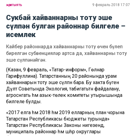
җәмгыять
9 февраль 2018 17:07
Сукбай хайваннарны тоту эше
сүлпән булган районнар билгеле –
исемлек
Кайбер районнарда хайваннарны тоту өчен бүлеп
бирелгән субвенцияләр артса да, хайваннарны тоту
эше сүлпәнәйгән.
(Казан, 9 февраль, «Татар-информ», Гөлнар
Гарифуллина). Татарстанның 20 районында урам
хайваннарын тоту эше сүлпән бара. Бу хакта бүген
Дәүләт Советында Экология, табигатьтән файдалану,
агросәнәгать һәм азык-төлек комитеты утырышында
билгеле булды.
«2017 елга һәм 2018 һәм 2019 елларның план чорына
Татарстан Республикасы бюджеты турында»
Татарстан Республикасы Законы нигезендә,
муниципаль районнар һәм шәһәр округлары