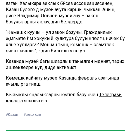
язган. Халыкара аеклык бәйсез ассоциациясенең
Казан бүлеге дә музей ачуга каршы чыккан. Аның
рәисе Владимир Ловчев музей ачу – закон
бозучыларны аклау, дип белдерде.
“Көмешкә куучы – ул закон бозучы. Гражданлык
җәмгыяте һәм хокукый культура булуын теләгәч, ничек бу
хәлне хупларга? Моннан тыш, көмешкә – сәламәтлек
өчен зыянлы”, - дип билгеләп үтте ул.
Казанда музей багышларлык танылган мәдәният, тарих
эшлеклеләре күп, диде активист.
Көмешкә кайнату музее Казанда февраль азагында
ачылырга тиеш.
Кызыклы яңалыкларны күзәтеп бару өчен
Телеграм-
каналга
язылыгыз
#Казан
#алкоголь