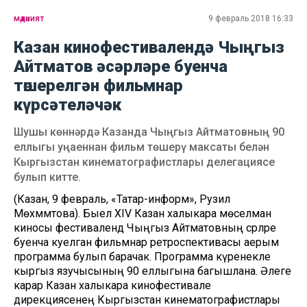
мәдәният
9 февраль 2018 16:33
Казан кинофестивалендә Чыңгыз
Айтматов әсәрләре буенча
төшерелгән фильмнар
күрсәтеләчәк
Шушы көннәрдә Казанда Чыңгыз Айтматовның 90
еллыгы уңаеннан фильм төшерү максаты белән
Кыргызстан кинематографистлары делегациясе
булып китте.
(Казан, 9 февраль, «Татар-информ», Рузилә
Мөхәммәтова). Быел XIV Казан халыкара мөселман
киносы фестивалендә Чыңгыз Айтматовның әсәрләре
буенча куелган фильмнар ретроспективасы аерым
программа булып барачак. Программа күренекле
кыргыз язучысының 90 еллыгына багышлана. Әлеге
карар Казан халыкара кинофестивале
дирекциясенең Кыргызстан кинематографистлары