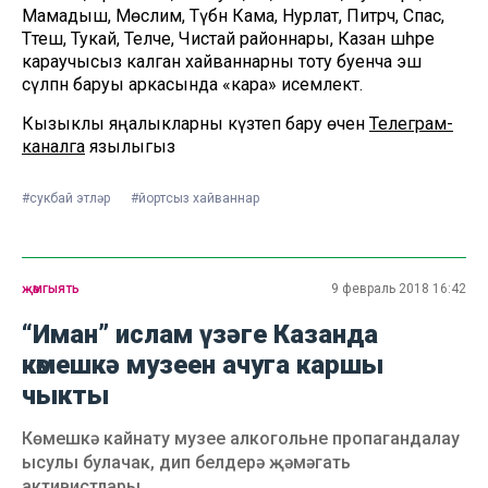
Мамадыш, Мөслим, Түбән Кама, Нурлат, Питрәч, Спас,
Тәтеш, Тукай, Теләче, Чистай районнары, Казан шәһәре
караучысыз калган хайваннарны тоту буенча эш
сүлпән баруы аркасында «кара» исемлектә.
Кызыклы яңалыкларны күзәтеп бару өчен
Телеграм-
каналга
язылыгыз
#сукбай этләр
#йортсыз хайваннар
җәмгыять
9 февраль 2018 16:42
“Иман” ислам үзәге Казанда
көмешкә музеен ачуга каршы
чыкты
Көмешкә кайнату музее алкогольне пропагандалау
ысулы булачак, дип белдерә җәмәгать
активистлары.