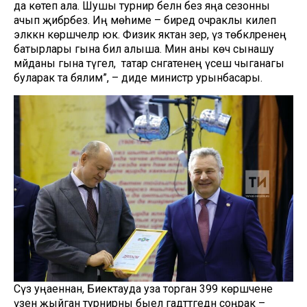
да көтеп ала. Шушы турнир белән без яңа сезонны
ачып җибәрәбез. Иң мөһиме – биредә очраклы килеп
эләккән көрәшчеләр юк. Физик яктан әзер, үз төбәкләренең
батырлары гына бил алыша. Мин аны көч сынашу
мәйданы гына түгел, ә татар сәнгатенең үсеш чыганагы
буларак та бәялим”, – диде министр урынбасары.
Сүз уңаеннан, Биектауда уза торган 399 көрәшчене
үзенә җыйган турнирны быел гадәттәгедән соңрак –