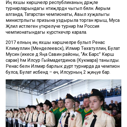
Иң яхшы көрәшчеләр республиканың дәрәҗәле
турнирларындагы нәтиҗәләрдән чыгып бәяләнә. Аерым
алганда, Татарстан чемпионаты, Авыл хуҗалыгы
министрлыгы призына уздырыла торган ярыш, Муса
Җәлил истәлегенә үткәрелүче турнир һәм Россия
чемпионатындагы күрсәткечләр карала.
2017 елның иң яхшы көрәшчеләре булып Ренас
Кәлимуллин (Менделеевск), Илмир Төхвәтуллин, Булат
Мусин (икесе дә Яңа Савин районы, “Ак Барс” Көрәш
сарае) һәм Илсур Гыймадетдинов (Кукмара) танылды.
Ренас белән Илмир барлык дүрт турнирда да чемпион
булса, Булат исәбендә – өч, Илсурның 2 җиңүе бар.