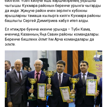
билгеләнә. Үсеп килүче яшь көрәшчеләренең уңышлы
чыгышы Кукмара районын беренче урынга чыгарды
да инде. Җиңүче район өчен әзерләнгән кубокны
ярышларны тамаша кылырга килгән Кукмара районы
башлыгы Сергей Димитриев кабул итеп алды.
Ел нәтиҗәләре буенча икенче урында – Түбән Кама,
өченчедә Казанның Яңа Савин районы командалары.
Беренче бишлеккә Әлмәт һәм Арча командалары да
эләкте.