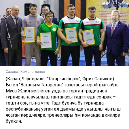
Салават Камалетдинов
(Казан, 9 февраль, “Татар-информ”, Фәрит Салихов).
Быел “Ватаным Татарстан” газетасы герой шагыйрь
Муса Җәлил истәлегенә уздыра торган традицион
турнирның ачылыш тантанасы гадәттәгедән соңрак –
төштән соң гына үтте. Гадәт буенча бу турнирда
республиканың узган ел дәвамында уңышлы чыгыш
ясаган көрәшчеләре, тренерлары һәм команда вәкилләре
бүләкләнә.