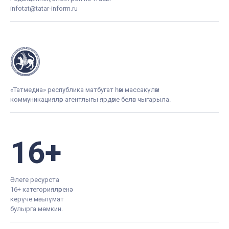
infotat@tatar-inform.ru
«Татмедиа» республика матбугат һәм массакүләм
коммуникацияләр агентлыгы ярдәме белән чыгарыла.
16+
Әлеге ресурста
16+ категорияләренә
керүче мәгълүмат
булырга мөмкин.