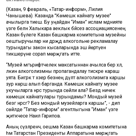
(Казан, 9 февраль, «Татар-информ», Лилия
Чанышева). Казанда "Көмешкә кайнату музее"
ачылырга тиеш. Бу уңайдан “Иман” ислам мәдәнияте
үзәге белән Халыкара аеклык бәйсез ассоциациясенең
Казан бүлеге Казан башкарма комитетына музейны
оештыручылар ни дәрәҗәдә алкогольне рекламалау
турындагы закон кысаларында эш йөртүен
тикшерүне сорап мөрәҗәгать итте.
“Музей мәгърифәтчелек максатыннан ачылса бер хәл,
ләкин алкоголизмны пропагандалау тискәре караш
уята. Бигрәк тә хәзер безнең дәүләт алкоголизмга каршы
зур көрәш алып барганда. Көмешкә кайнату музее
укучыларга нәрсә турында сөйли ала? Бездә ничек
көмешкә кайнатулары турындамы? Мондый музей
безгә нәрсәгә? Без мондый музейларга каршы”, - дип
сөйләде “Татар-информ” агентлыгына “Иман” үзәге
җитәкчесе Наил Гарипов.
Аның сүзләренчә, оешма Казан башкарма комитетына
һәм Татарстан Президенты Аппаратына мөрәҗәгать