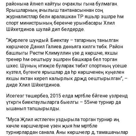
районына әйләнеп кайтуы очраклы гына булмаган.
Ярышларның ачылыш тантанасыннан соң
журналистлар белән аралашкан ТР яшьләр эшләре һәм
спорт министрының беренче урынбасары Хәлил
Шәйхетдинов шулай дип белдерде.
“Җирлеге шундый. Биектау – татарның танылган
көрәшчесе Данил Галиев дөньяга килгән төбәк. Район
башлыгы Рөстәм Кәлимуллин үзе дә көрәшче, яхшы
тренер һәм оештыру эшләрен башкара белә торган
шәхес. Шуның нәтиҗәсе буларак төбәктә спортның үсеше
күзәтелә, бүгенге ярышлар да һәр көрәшченең күңеленә
яхшы яктан кереп калырлык дәрәҗәдә оештырылган”, –
диде Хәлил Шәйхетдинов.
Исегезгә төшерәбез, 2015 елда мәртәбәле бәйгене үзләрендә
үткәргән биектаулыларга быелгы – 55нче турнир да
ышанып тапшырылды.
“Муса Җәлил истәлегенә уздырыла торган турнир иң
көчле көрәшчеләрне үзенә җыя һәм мәртәбәле
турнирлардан санала. Аны көрәшчеләр дә, тамашачылар