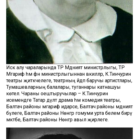
Искә алу чараларында ТР Мәдәният министрлыгы, ТР
Мәгариф һәм фән министрлыгыннан вәкилләр, К.Тинчурин
театры җитәкчелеге, театрның әйдәп баручы артистлары,
Тумашевларның балалары, туганнары катнашуы
көтелә. Чараны оештыручылар – К.Тинчурин
исемендәге Татар дәүләт драма һәм комедия театры,
Балтач районы мәгариф идарәсе, Балтач районы мәдәният
бүлеге, Балтач районы Нөнәгәр гомуми урта белем бирү
мәктәбе, Балтач районы Нөнәгәр авыл җирлеге.