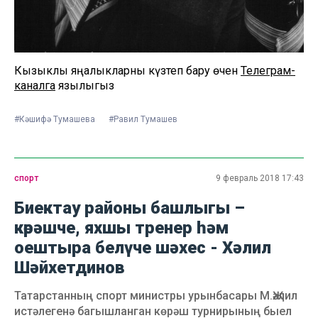
Кызыклы яңалыкларны күзәтеп бару өчен
Телеграм-
каналга
язылыгыз
#Кәшифә Тумашева
#Равил Тумашев
спорт
9 февраль 2018 17:43
Биектау районы башлыгы –
көрәшче, яхшы тренер һәм
оештыра белүче шәхес - Хәлил
Шәйхетдинов
Татарстанның спорт министры урынбасары М.Җәлил
истәлегенә багышланган көрәш турнирының быел