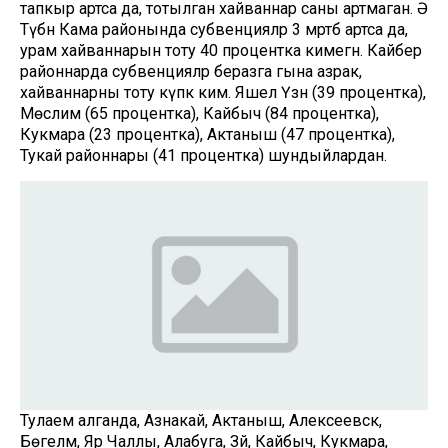
тапкыр артса да, тотылган хайваннар саны артмаган. Ә
Түбән Кама районында субвенцияләр 3 мәртәбә артса да,
урам хайваннарын тоту 40 процентка кимегән. Кайбер
районнарда субвенцияләр беразга гына азрак, ә
хайваннарны тоту күпкә ким. Яшел Үзән (39 процентка),
Мөслим (65 процентка), Кайбыч (84 процентка),
Кукмара (23 процентка), Актаныш (47 процентка),
Тукай районнары (41 процентка) шундыйлардан.
Тулаем алганда, Азнакай, Актаныш, Алексеевск,
Бөгелмә, Яр Чаллы, Алабуга, Зәй, Кайбыч, Кукмара,