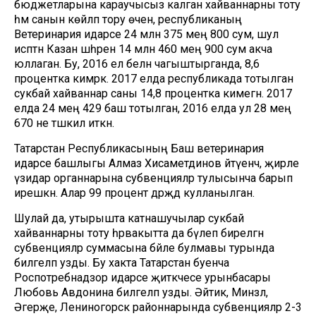
бюджетларына караучысыз калган хайваннарны тоту
һәм санын көйләп тору өчен, республиканың
Ветеринария идарәсе 24 млн 375 мең 800 сум, шул
исәптән Казан шәһәренә 14 млн 460 мең 900 сум акча
юллаган. Бу, 2016 ел белән чагыштырганда, 8,6
процентка кимрәк. 2017 елда республикада тотылган
сукбай хайваннар саны 14,8 процентка кимегән. 2017
елда 24 мең 429 баш тотылган, 2016 елда ул 28 мең
670 не тәшкил иткән.
Татарстан Республикасының Баш ветеринария
идарәсе башлыгы Алмаз Хисаметдинов әйтүенчә, җирле
үзидарә органнарына субвенцияләр тулысынча барып
ирешкән. Алар 99 процент дәрәҗәдә кулланылган.
Шулай да, утырышта катнашучылар сукбай
хайваннарны тоту һәрвакытта да бүлеп бирелгән
субвенцияләр суммасына бәйле булмавы турында
билгеләп узды. Бу хакта Татарстан буенча
Роспотребнадзор идарәсе җитәкчесе урынбасары
Любовь Авдонина билгеләп узды. Әйтик, Минзәлә,
Әгерҗе, Лениногорск районнарында субвенцияләр 2-3