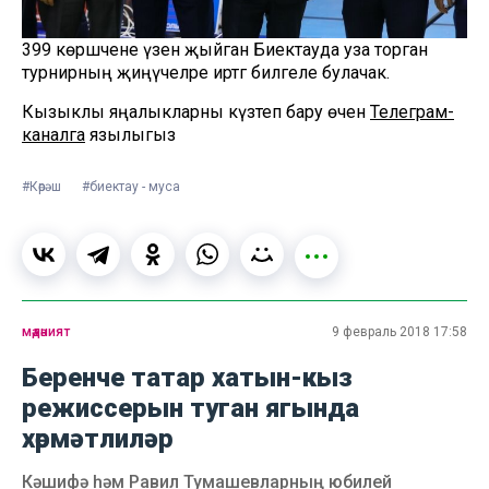
399 көрәшчене үзенә җыйган Биектауда уза торган
турнирның җиңүчеләре иртәгә билгеле булачак.
Кызыклы яңалыкларны күзәтеп бару өчен
Телеграм-
каналга
язылыгыз
#Көрәш
#биектау - муса
мәдәният
9 февраль 2018 17:58
Беренче татар хатын-кыз
режиссерын туган ягында
хөрмәтлиләр
Кәшифә һәм Равил Тумашевларның юбилей