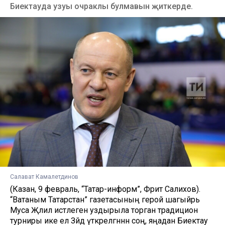
Биектауда узуы очраклы булмавын җиткерде.
Салават Камалетдинов
(Казан, 9 февраль, “Татар-информ”, Фәрит Салихов).
“Ватаным Татарстан” газетасының герой шагыйрь
Муса Җәлил истәлегенә уздырыла торган традицион
турниры ике ел Зәйдә үткәрелгәннән соң, яңадан Биектау