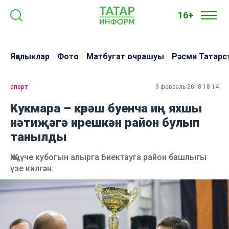
16+
Яңалыклар
Фото
Матбугат очрашуы
Рәсми Татарс
спорт
9 февраль 2018 18:14
Кукмара – көрәш буенча иң яхшы
нәтиҗәгә ирешкән район булып
танылды
Җиңүче кубогын алырга Биектауга район башлыгы
үзе килгән.