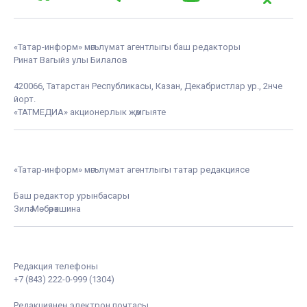
«Татар-информ» мәгълүмат агентлыгы баш редакторы
Ринат Вагыйз улы Билалов
420066, Татарстан Республикасы, Казан, Декабристлар ур., 2нче
йорт.
«ТАТМЕДИА» акционерлык җәмгыяте
«Татар-информ» мәгълүмат агентлыгы татар редакциясе
Баш редактор урынбасары
Зилә Мөбәрәкшина
Редакция телефоны
+7 (843) 222-0-999 (1304)
Редакциянең электрон почтасы