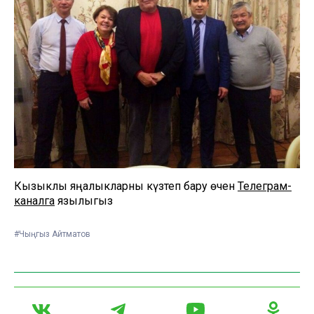
Кызыклы яңалыкларны күзәтеп бару өчен
Телеграм-
каналга
язылыгыз
#Чыңгыз Айтматов