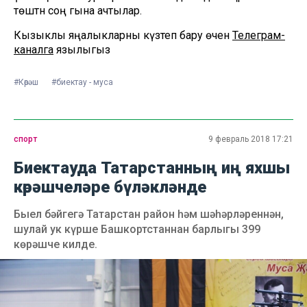
төштән соң гына ачтылар.
Кызыклы яңалыкларны күзәтеп бару өчен
Телеграм-
каналга
язылыгыз
#Көрәш
#биектау - муса
спорт
9 февраль 2018 17:21
Биектауда Татарстанның иң яхшы
көрәшчеләре бүләкләнде
Быел бәйгегә Татарстан район һәм шәһәрләреннән,
шулай ук күрше Башкортстаннан барлыгы 399
көрәшче килде.