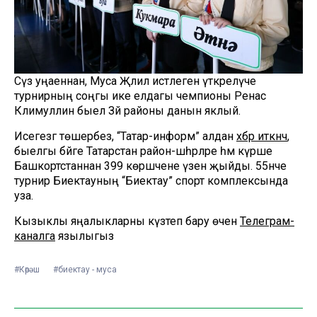
Сүз уңаеннан, Муса Җәлил истәлегенә үткәрелүче
турнирның соңгы ике елдагы чемпионы Ренас
Кәлимуллин быел Зәй районы данын яклый.
Исегезгә төшерәбез, “Татар-информ” алдан
хәбәр иткәнчә
,
быелгы бәйге Татарстан район-шәһәрләре һәм күрше
Башкортстаннан 399 көрәшчене үзенә җыйды. 55нче
турнир Биектауның “Биектау” спорт комплексында
уза.
Кызыклы яңалыкларны күзәтеп бару өчен
Телеграм-
каналга
язылыгыз
#Көрәш
#биектау - муса