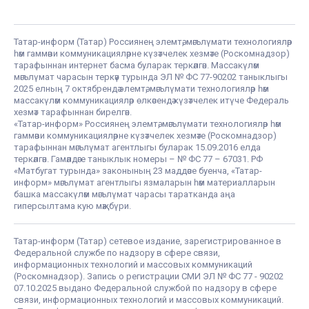
Татар-информ (Татар) Россиянең элемтә, мәгълүмати технологияләр
һәм гаммәви коммуникацияләрне күзәтчелек хезмәте (Роскомнадзор)
тарафыннан интернет басма буларак теркәлгән. Массакүләм
мәгълүмат чарасын теркәү турында ЭЛ № ФС 77-90202 таныклыгы
2025 елның 7 октябрендә элемтә, мәгълүмати технологияләр һәм
массакүләм коммуникацияләр өлкәсендә күзәтчелек итүче Федераль
хезмәт тарафыннан бирелгән.
«Татар-информ» Россиянең элемтә, мәгълүмати технологияләр һәм
гаммәви коммуникацияләрне күзәтчелек хезмәте (Роскомнадзор)
тарафыннан мәгълүмат агентлыгы буларак 15.09.2016 елда
теркәлгән. Гамәлдәге таныклык номеры – № ФС 77 – 67031. РФ
«Матбугат турында» законының 23 маддәсе буенча, «Татар-
информ» мәгълүмат агентлыгы язмаларын һәм материалларын
башка массакүләм мәгълүмат чарасы таратканда аңа
гиперсылтама кую мәҗбүри.
Татар-информ (Татар) сетевое издание, зарегистрированное в
Федеральной службе по надзору в сфере связи,
информационных технологий и массовых коммуникаций
(Роскомнадзор). Запись о регистрации СМИ ЭЛ № ФС 77 - 90202
07.10.2025 выдано Федеральной службой по надзору в сфере
связи, информационных технологий и массовых коммуникаций.