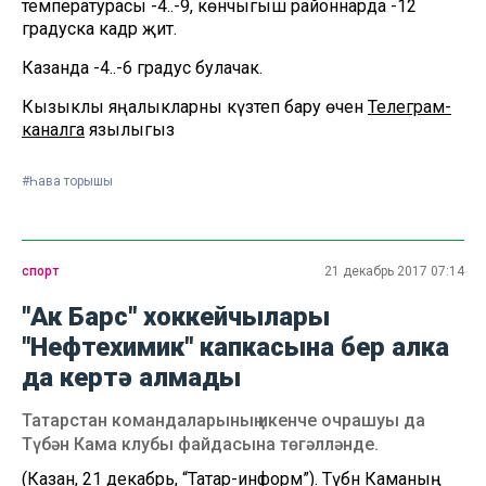
температурасы -4..-9, көнчыгыш районнарда -12
градуска кадәр җитә.
Казанда -4..-6 градус булачак.
Кызыклы яңалыкларны күзәтеп бару өчен
Телеграм-
каналга
язылыгыз
#Һава торышы
спорт
21 декабрь 2017 07:14
"Ак Барс" хоккейчылары
"Нефтехимик" капкасына бер алка
да кертә алмады
Татарстан командаларының икенче очрашуы да
Түбән Кама клубы файдасына төгәлләнде.
(Казан, 21 декабрь, “Татар-информ”). Түбән Каманың