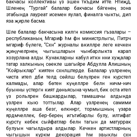
бакчасы коллективы үз эшен тәкъдим итте. Нәтиҗәдә,
Шәленең “Тургай” балалар бакчасы бәйгенең зона
этабында лауреат исемен яулап, финалга чыкты, дип
яза җирле басма.
Шәле балалар бакчасына килгән комиссия әгъзалары –
республиканың Мәгариф һәм фән министрлыгы, Питрәч
мәгариф бүлеге, “Сәхнә” журналы вәкилләре әлеге кечкенә
җиңүчеләрнең чыгышларын чынбарлыкта карап
хозурлана алды. Кунакларны кабул иткән нәни хуҗалар
татар халкының сөекле шагыйре Абдулла Алишның
“Койрыклар” әкиятен сәхнәләштерде. Балалар үзләренең
чиста итеп әдәби телдә сөйләшә белүләрен генә күрсәтеп
калмады, алар бөтен күңелләре белән ничәмә-ничә
буынны үстергән әкият дөньясына чумып, бик оста итеп
үз рольләрен башкардылар, тамашачы алдында
үзләрен кыю тоттылар. Алар үзләренең самими
күңелләре аша безгә, өлкәннәргә, тормышның үзара
ярдәмчеллек, бер-береңә игътибарлы булу, илтифат
күрсәтү кебек сыйфатлар белән тагын да матуррак
булуын чагылдыра алдылар. Кечкенә артистларның
чыгышын күркәм декорация һәм зәвыклы сәхнә