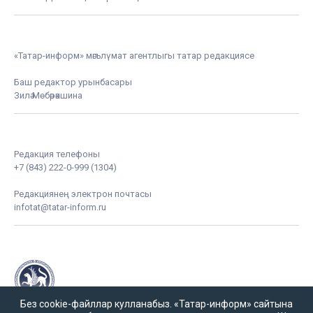
«Татар-информ» мәгълүмат агентлыгы татар редакциясе
Баш редактор урынбасары
Зилә Мөбәрәкшина
Редакция телефоны
+7 (843) 222-0-999 (1304)
Редакциянең электрон почтасы
infotat@tatar-inform.ru
Без cookie-файллар кулланабыз. «Татар-информ» сайтына