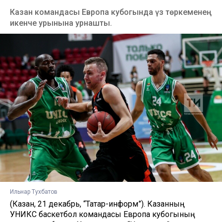
Казан командасы Европа кубогында үз төркеменең
икенче урынына урнашты.
Ильнар Тухбатов
(Казан, 21 декабрь, “Татар-информ”). Казанның
УНИКС баскетбол командасы Европа кубогының