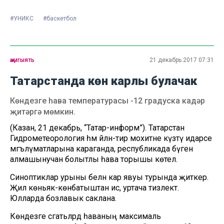
#УНИКС
#баскетбол
җәмгыять
21 декабрь 2017 07:31
Татарстанда көн карлы булачак
Көндезге һава температурасы -12 градуска кадәр
җитәргә мөмкин.
(Казан, 21 декабрь, “Татар-информ”). Татарстан
Гидрометеорология һәм әйләнә-тирә мохитне күзәтү идарәсе
мәгълүматларына караганда, республикада бүген
алмашынучан болытлы һава торышы көтелә.
Синоптиклар урыны белән кар явуы турында җиткерә.
Җил көньяк-көнбатыштан исә, уртача тизлектә.
Юлларда бозлавык саклана.
Көндезге сәгатьләрдә һаваның максималь