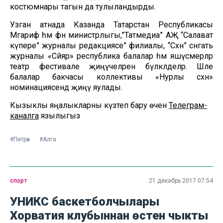
костюмнары тагын да тулыландырды.
Узган атнада Казанда Татарстан Республикасы
Мәгариф һәм фән министрлыгы,”Татмедиа” АҖ “Салават
күпере” журналы редакциясе” филиалы, “Сәхнә” сәнгать
журналы «Сәйяр» республика балалар һәм яшүсмерләр
театр фестивале җиңүчеләрен бүләкләделәр. Шәле
балалар бакчасы коллективы «Нурлы сәхнә»
номинациясендә җиңү яулады.
Кызыклы яңалыкларны күзәтеп бару өчен
Телеграм-
каналга
язылыгыз
#Питрәч
#Алга
спорт
21 декабрь 2017 07:54
УНИКС баскетболчылары
Хорватия клубыннан өстен чыкты