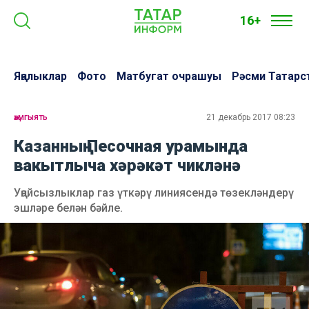
16+
Яңалыклар
Фото
Матбугат очрашуы
Рәсми Татарс
җәмгыять
21 декабрь 2017 08:23
Казанның Песочная урамында
вакытлыча хәрәкәт чикләнә
Уңайсызлыклар газ үткәрү линиясендә төзекләндерү
эшләре белән бәйле.