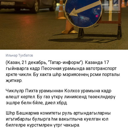
Ильнар Тухбатов
(Казан, 21 декабрь, “Татар-информ”). Казанда 17
гыйнварга кадәр Песочная урамында автотранспорт
хәрәкәте чикләнә. Бу хакта шәһәр мэриясенең рәсми порталы
җиткерә.
Чикләүләр Пихта урамыннан Колхоз урамына кадәр
өлештә кертелә. Бу газ үткәрү линиясендә төзекләндерү
эшләре белән бәйле, диелә хәбәрдә.
Шәһәр Башкарма комитеты руль артындагыларны
игътибарлы булырга һәм вакытлыча куелган юл
билгеләре күрсәтмәләрен үтәргә чакыра.