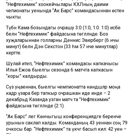
“Нефтехимик” хоокейчылары КХЛның даими
чепионаты уенында “Ак Барс” командасыннан өстен
чыкты.
Түбән Кама бозындагы очрашу 3:0 (1:0, 1:0. 1:0) исәбе
белән “Нефтехимик” файдасына төгәлләнде. Боз
хуҗаларыннан голларны Деннис Эверберг (6 нчы
минут) белән Дэн Секстон (33 һәм 57 нче минутлар)
кертте.
Шулай итеп, “Нефтехимик” командасы капкачысы
Илья Ежов быелгы сезонда 6 матчта капкасын
“коры” калдырды.
Сүз уңаеннан, быелгы чемпионатта көндәшләр моңа
кадәр үзара бер тапкыр очрашкан иде инде – 2
декабрьдә Казанда узган матч та "Нефтехимик"
файдасына төгәлләнде (2:1).
“Ак Барс” әлегә Көнчыгыш конференциядәге беренче
урынын саклап калды. Команданың 43 уеннан соң 79
очкосы бар. “Нефтехимик” та үкчәгә басып килә: 42 уен –