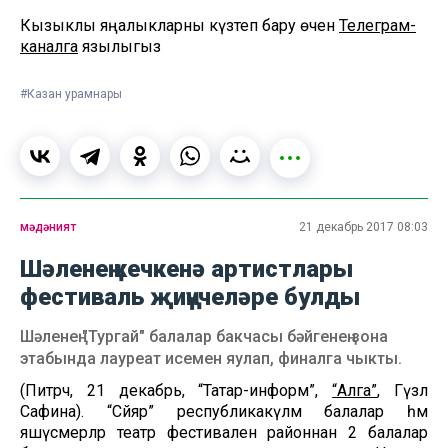
Кызыклы яңалыкларны күзәтеп бару өчен
Телеграм-
каналга
язылыгыз
#Казан урамнары
мәдәният
21 декабрь 2017 08:03
Шәленең кечкенә артистлары
фестиваль җиңүчеләре булды
Шәленең "Тургай" балалар бакчасы бәйгенең зона
этабында лауреат исемен яулап, финалга чыкты.
(Питрәч, 21 декабрь, “Татар-информ”,
“Алга”
, Гүзәл
Сафина). “Сәйяр” республикакүләм балалар һәм
яшүсмерләр театр фестиваленә районнан 2 балалар