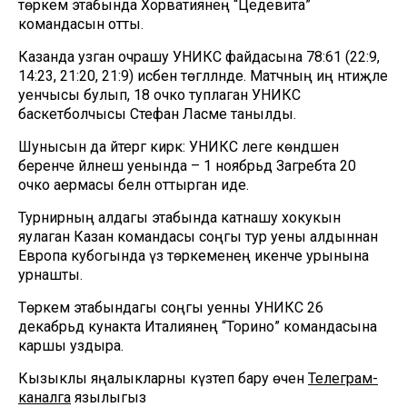
төркем этабында Хорватиянең “Цедевита”
командасын отты.
Казанда узган очрашу УНИКС файдасына 78:61 (22:9,
14:23, 21:20, 21:9) исәбенә төгәлләнде. Матчның иң нәтиҗәле
уенчысы булып, 18 очко туплаган УНИКС
баскетболчысы Стефан Ласме танылды.
Шунысын да әйтергә кирәк: УНИКС әлеге көндәшенә
беренче әйләнеш уенында – 1 ноябрьдә Загребта 20
очко аермасы белән оттырган иде.
Турнирның алдагы этабында катнашу хокукын
яулаган Казан командасы соңгы тур уены алдыннан
Европа кубогында үз төркеменең икенче урынына
урнашты.
Төркем этабындагы соңгы уенны УНИКС 26
декабрьдә кунакта Италиянең “Торино” командасына
каршы уздыра.
Кызыклы яңалыкларны күзәтеп бару өчен
Телеграм-
каналга
язылыгыз