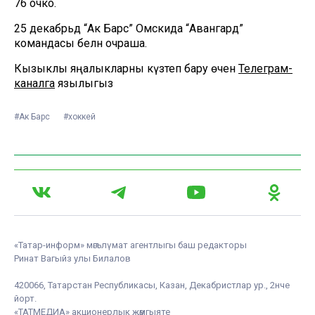
76 очко.
25 декабрьдә “Ак Барс” Омскида “Авангард”
командасы белән очраша.
Кызыклы яңалыкларны күзәтеп бару өчен
Телеграм-
каналга
язылыгыз
#Ак Барс
#хоккей
«Татар-информ» мәгълүмат агентлыгы баш редакторы
Ринат Вагыйз улы Билалов
420066, Татарстан Республикасы, Казан, Декабристлар ур., 2нче
йорт.
«ТАТМЕДИА» акционерлык җәмгыяте