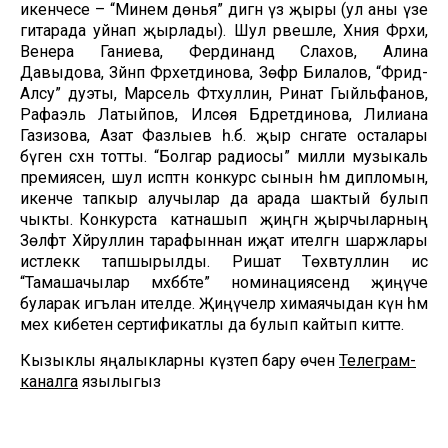
икенчесе – “Минем дөнья” дигән үз җыры (ул аны үзе
гитарада уйнап җырлады). Шул рәвешле, Хәния Фәрхи,
Венера Ганиева, Фердинанд Сәлахов, Алина
Давыдова, Зәйнәп Фәрхетдинова, Зөфәр Билалов, “Фәридә-
Алсу” дуэты, Марсель Фәтхуллин, Ринат Гыйльфанов,
Рафаэль Латыйпов, Илсөя Бәдретдинова, Лилиана
Газизова, Азат Фазлыев һ.б. җыр сәнгате осталары
бүген сәхнә тотты. “Болгар радиосы” милли музыкаль
премиясен, шул исәптән конкурс сынын һәм дипломын,
икенче тапкыр алучылар да арада шактый булып
чыкты. Конкурста катнашып җиңгән җырчыларның
Зөлфәт Хәйруллин тарафыннан иҗат ителгән шаржлары
истәлеккә тапшырылды. Ришат Төхвәтуллин исә
“Тамашачылар мәхәббәте” номинациясендә җиңүче
буларак игълан ителде. Җиңүчеләр химаячыдан күн һәм
мех кибетенә сертификатлы да булып кайтып китте.
Кызыклы яңалыкларны күзәтеп бару өчен
Телеграм-
каналга
язылыгыз