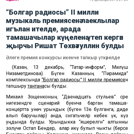
“Болгар радиосы” II милли
музыкаль премиясенә лаеклылар
игълан ителде, арада
тамашачылар күңеленә үтеп кергән
җырчы Ришат Төхвәтуллин булды
Әлеге премия конкурсы икенче тапкыр үткәрелде
(Казан, 13 декабрь, “Татар-информ”, Миләүшә
Низаметдинова). Бүген Казанның “Пирамида”
комплексында
“Болгар радиосы” II милли премиясе
н
тапшыру
тантана
сы булды.
Михаил Зощенконың “Двенадцать стульев” әсәре
нигезендәге сценарий буенча барган тамаша-
концертта унөч урындык (бүген 13е булганга, диде
алып баручылар) анда, сәнгатьчеләр кебек үк, күз
уңдында булды. Урындыкка “яшерелгән” алтынны
эзләүче Остап Бендер, ә алар икәү булып чыкты (берсе