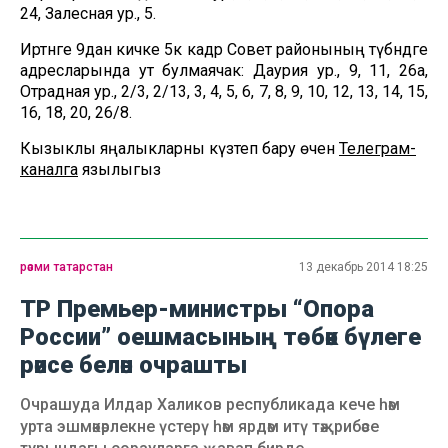
24, Залесная ур., 5.
Иртәнге 9дан кичке 5кә кадәр Совет районының түбәндәге
адресларында ут булмаячак: Даурия ур., 9, 11, 26а,
Отрадная ур., 2/3, 2/13, 3, 4, 5, 6, 7, 8, 9, 10, 12, 13, 14, 15,
16, 18, 20, 26/8.
Кызыклы яңалыкларны күзәтеп бару өчен
Телеграм-
каналга
язылыгыз
рәсми татарстан
13 декабрь 2014 18:25
ТР Премьер-министры “Опора
России” оешмасының төбәк бүлеге
рәисе белән очрашты
Очрашуда Илдар Халиков республикада кече һәм
урта эшмәкәрлекне үстерү һәм ярдәм итү тәҗрибәсе