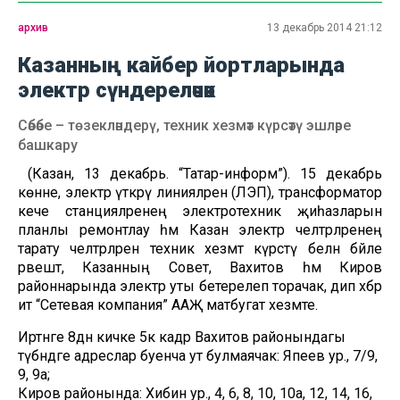
архив
13 декабрь 2014 21:12
Казанның кайбер йортларында
электр сүндереләчәк
Сәбәбе – төзекләндерү, техник хезмәт күрсәтү эшләре
башкару
(Казан, 13 декабрь. “Татар-информ”). 15 декабрь
көнне, электр үткәрү линияләрен (ЛЭП), трансформатор
кече станцияләренең электротехник җиһазларын
планлы ремонтлау һәм Казан электр челтәрләренең
тарату челтәрләренә техник хезмәт күрсәтү белән бәйле
рәвештә, Казанның Совет, Вахитов һәм Киров
районнарында электр уты бетерелеп торачак, дип хәбәр
итә “Сетевая компания” ААҖ матбугат хезмәте.
Иртәнге 8дән кичке 5кә кадәр Вахитов районындагы
түбәндәге адреслар буенча ут булмаячак: Япеев ур., 7/9,
9, 9а;
Киров районында: Хибин ур., 4, 6, 8, 10, 10а, 12, 14, 16,