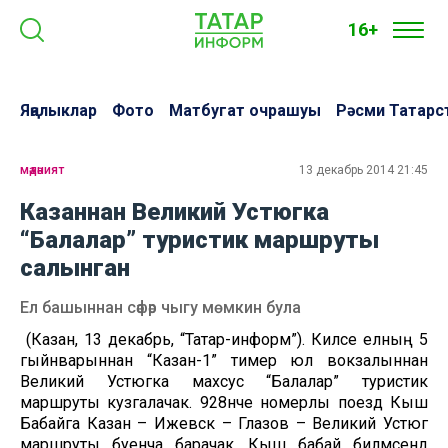
16+
Яңалыклар
Фото
Матбугат очрашуы
Рәсми Татарс
мәдәният
13 декабрь 2014 21:45
Казаннан Великий Устюгка
“Балалар” туристик маршруты
салынган
Ел башыннан сәфәр чыгу мөмкин була
(Казан, 13 декабрь, “Татар-информ”). Киләсе елның 5
гыйнварыннан “Казан-1” тимер юл вокзалыннан
Великий Устюгка махсус “Балалар” туристик
маршруты кузгалачак. 928нче номерлы поезд Кыш
Бабайга Казан – Ижевск – Глазов – Великий Устюг
маршруты буенча барачак. Кыш бабай биләмәсендә