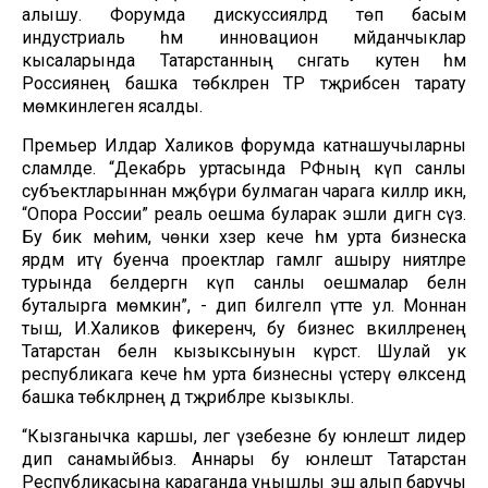
алышу. Форумда дискуссияләрдә төп басым
индустриаль һәм инновацион мәйданчыклар
кысаларында Татарстанның сәнәгать куәтен һәм
Россиянең башка төбәкләренә ТР тәҗрибәсен тарату
мөмкинлегенә ясалды.
Премьер Илдар Халиков форумда катнашучыларны
сәламләде. “Декабрь уртасында РФның күп санлы
субъектларыннан мәҗбүри булмаган чарага киләләр икән,
“Опора России” реаль оешма буларак эшли дигән сүз.
Бу бик мөһим, чөнки хәзер кече һәм урта бизнеска
ярдәм итү буенча проектлар гамәлгә ашыру ниятләре
турында белдергән күп санлы оешмалар белән
буталырга мөмкин”, - дип билгеләп үтте ул. Моннан
тыш, И.Халиков фикеренчә, бу бизнес вәкилләренең
Татарстан белән кызыксынуын күрсәтә. Шулай ук
республикага кече һәм урта бизнесны үстерү өлкәсендә
башка төбәкләрнең дә тәҗрибәләре кызыклы.
“Кызганычка каршы, әлегә үзебезне бу юнәлештә лидер
дип санамыйбыз. Аннары бу юнәлештә Татарстан
Республикасына караганда уңышлы эш алып баручы