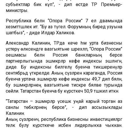
субъектлар бик күп”, - дип өстәде ТР Премьер-
министры.
Республика белән “Опора России” 7 ел дәвамында
хезмәттәшлек итә. “Бу аз түгел. Форумның биредә узуына
шатбыз”, - диде Илдар Халиков.
Александр Калинин, ТРда кече һәм урта бизнесны
үстерү өлкәсендәге вазгыятьне шәрехләп, “Опора России”
оешмасы белән Россия банкларның берсе
партнерлыгында эшмәкәрләр кәефе индексы эшләнгән,
диде. Бу индексны билгеләү буенча тикшеренүләр
сентябрьдә үткәрелде. Аның сүзләренә караганда, Россия
буенча уртача эшмәкәрләр кәефе индексы 49,7 дип бәяләнә,
бу эшмәкәрләрнең вазгыятьне тискәре бәяләве турында
сөйли. Татарстан буенча бу күрсәткеч 50,9 тәшкил иткән.
“Татарстан – эшмәкәрләр үсешкә уңай карый торган аз
санлы төбәкләрнең берсе”, - дип ассызыклады
Калинин.
Аның сүзләренчә, республика бизнесны инвестицияләргә
теләк булу күрсәткече исәбенә лидерлыкка чыккан.