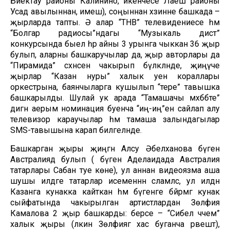
Биектау районы Калинино, икенчесе Лаеш районы
Усад авылыннан, имеш), соңыннан хәзинәне башкада –
җырларда тапты. Ә алар “ТНВ” телевидениесе һәм
“Болгар радиосы”ндагы “Музыкаль дистә”
конкурсында быел һәр айны 3 урынга чыккан 36 җыр
булып, аларны башкаручылар да, җыр авторлары да
“Пирамида” сәхнәсенә чакырып бүләкләнде, җиңүче
җырлар “Казан нуры” халык уен кораллары
оркестрына, баянчыларга кушылып “тере” тавышка
башкарылды. Шулай ук арада “Тамашачы мәхәббәте”
дигән аерым номинация буенча “иң-иң”ен сайлап алу
телевизор караучылар һәм тамаша залындагылар
SMS-тавышына карап билгеләнде.
Башкарган җыры җиңгән Алсу Әбелханова бүген
Австралиядә булып (ә бүген Аделаидада Австралия
татарлары Сабан туе көне), ул аннан видеоязма аша
шушы илдәге татарлар исеменнән сәламләсә, ул илдән
Казанга кунакка кайткан һәм бүгенге бәйрәмгә кунак
сыйфатында чакырылган артистлардан Зөлфия
Камалова 2 җыр башкарды: берсе – “Сибелә чәчем”
халык җыры (ләкин Зөлфиягә хас буганча рәвештә),