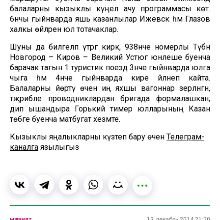
балаларны кызыклы күңел ачу программасы көтә.
6нчы гыйнварда яшь казанлылар Ижевск һәм Глазов
халкы өйләренә юл тотачаклар.
Шуны да билгеләп үтәргә кирәк, 938нче номерлы Түбән
Новгород – Киров – Великий Устюг юнәлеше буенча
барачак тагын 1 туристик поезд 3нче гыйнварда юлга
чыга һәм 4нче гыйнварда кире әйләнеп кайта.
Балаларны йөртү өчен иң яхшы вагоннар әзерләнгән,
тәҗрибәле проводниклардан бригада формалашкан,
дип ышандыра Горький тимер юлларының Казан
төбәге буенча матбугат хезмәте.
Кызыклы яңалыкларны күзәтеп бару өчен
Телеграм-
каналга
язылыгыз
мәдәният
13 декабрь 2014 21:20