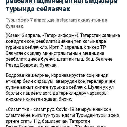
реабилитациянең төп кагыйдәләре
турында сөйләячәк
Туры эфир 7 апрельдә Instagram аккаунтында
булачак.
(Казан, 6 апрель, «Татар-информ»). Татарстан халкына
ковидтан соң реабилитациянең төп кагыйдәләре
турында сөйләячәкләр. Иртәгә, 7 апрельдә, спикер ТР
Сәламәтлек саклау министрлыгының медицина
реабилитациясе буенча штаттан тыш баш белгече
Резедә Бодрова булачак.
Бодрова кешеләрнең коронавирустан соң нинди
нәтиҗәләр белән очрашуы, авырудан соң терелер өчен
күпме вакыт китәчәге турында сөйләячәк. Шулай ук ул
барлык пациентларга да тернәкләндерү чаралары
кирәкме икәнлегенә җавап бирәчәк.
«Сәламәт тәндә - сәламәт рух. Covid-19 авыруыннан соң
сәламәтлекне ныгыту» турындагы Турыдан-туры эфир
иртәнге сәгать 11дә башланачак. Татарстан