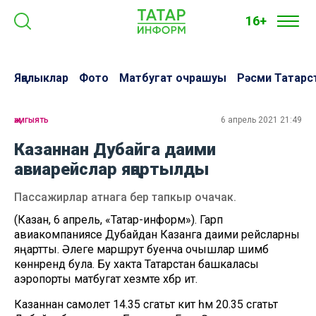
16+
Яңалыклар
Фото
Матбугат очрашуы
Рәсми Татарс
җәмгыять
6 апрель 2021 21:49
Казаннан Дубайга даими
авиарейслар яңартылды
Пассажирлар атнага бер тапкыр очачак.
(Казан, 6 апрель, «Татар-информ»). Гарәп
авиакомпаниясе Дубайдан Казанга даими рейсларны
яңартты. Әлеге маршрут буенча очышлар шимбә
көннәрендә була. Бу хакта Татарстан башкаласы
аэропорты матбугат хезмәте хәбәр итә.
Казаннан самолет 14.35 сәгатьтә китә һәм 20.35 сәгатьтә