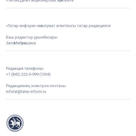
«ТАТМЕДИА» акционерлык җәмгыяте
«Татар-информ» мәгълүмат агентлыгы татар редакциясе
Баш редактор урынбасары
Зилә Мөбәрәкшина
Редакция телефоны
+7 (843) 222-0-999 (1304)
Редакциянең электрон почтасы
infotat@tatar-inform.ru