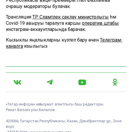
Республикасы вице-премьеры Ләйлә Фазлыева
очрашу модераторы булачак.
Трансляция
ТР Сәламәтлек саклау министрлыгы
һәм
Covid-19 авыруы таралуга каршы
оператив штабы
инстаграм-аккаунтларында барачак.
Кызыклы яңалыкларны күзәтеп бару өчен
Телеграм-
каналга
язылыгыз
«Татар-информ» мәгълүмат агентлыгы баш редакторы
Ринат Вагыйз улы Билалов
420066, Татарстан Республикасы, Казан, Декабристлар ур., 2нче
йорт.