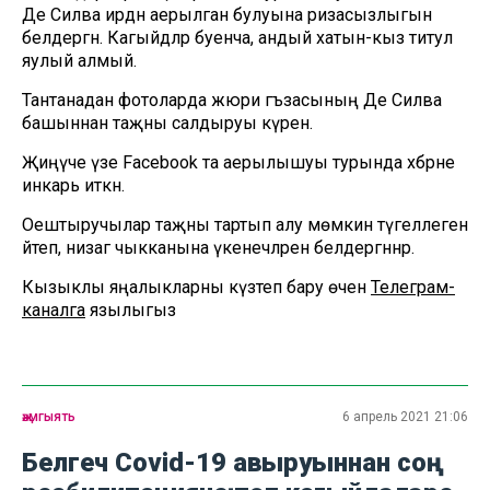
Де Силва ирдән аерылган булуына ризасызлыгын
белдергән. Кагыйдәләр буенча, андый хатын-кыз титул
яулый алмый.
Тантанадан фотоларда жюри әгъзасының Де Силва
башыннан таҗны салдыруы күренә.
Җиңүче үзе Facebook та аерылышуы турында хәбәрне
инкарь иткән.
Оештыручылар таҗны тартып алу мөмкин түгеллеген
әйтеп, низаг чыкканына үкенечләрен белдергәннәр.
Кызыклы яңалыкларны күзәтеп бару өчен
Телеграм-
каналга
язылыгыз
җәмгыять
6 апрель 2021 21:06
Белгеч Covid-19 авыруыннан соң