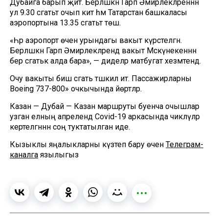
Дубайга барып җитә. Берләшкән Гарәп Әмирлекләреннән
ул 9.30 сәгатьтә очып китә һәм Татарстан башкаласы
аэропортына 13.35 сәгатьтә төшә.
«Һәр аэропорт өчен урындагы вакыт күрсәтелгән.
Берләшкән Гарәп Әмирлекләрендә вакыт Мәскәүнекеннән
бер сәгатькә алда бара», — диделәр матбугат хезмәтендә.
Очу вакыты биш сәгать тәшкил итә. Пассажирларны
Boeing 737-800» очкычында йөртәләр.
Казан — Дубай — Казан маршруты буенча очышлар
узган елның апрелендә Сovid-19 аркасында чикләүләр
кертелгәннән соң туктатылган иде.
Кызыклы яңалыкларны күзәтеп бару өчен
Телеграм-
каналга
язылыгыз