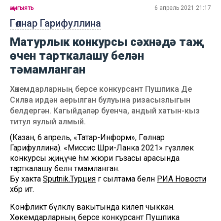
җәмгыять
6 апрель 2021 21:17
Гөлнар Гарифуллина
Матурлык конкурсы сәхнәдә таҗ
өчен тарткалашу белән
тәмамланган
Хөкемдарларның берсе конкурсант Пушпика Де
Силва ирдән аерылган булуына ризасызлыгын
белдергән. Кагыйдәләр буенча, андый хатын-кыз
титул яулый алмый.
(Казан, 6 апрель, «Татар-Информ», Гөлнар
Гарифуллина). «Миссис Шри-Ланка 2021» гүзәллек
конкурсы җиңүче һәм жюри әгъзасы арасында
тарткалашу белән тәмамланган.
Бу хакта
Sputnik.Турция
гә сылтама белән
РИА Новости
хәбәр итә.
Конфликт бүләкләү вакытында килеп чыккан.
Хөкемдарларның берсе конкурсант Пушпика