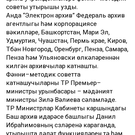
советы утырышы узды.
Анда “Электрон архив” Федераль архив
агентлыгы һәм корпорациясе
вәкилләре, Башкортстан, Мари Эл,
Удмуртия, Чуашстан, Пермь крае, Киров,
Түбән Новгород, Оренбург, Пенза, Самара,
Пенза һәм Ульяновски өлкәләреннән
килгән архивчылар катнашты.
Фәнни–методик советта
катнашучыларны ТР Премьер–
министры урынбасары – мәдәният
министры Зилә Вәлиева сәламләде.
ТР Министрлар Кабинеты каршындагы
Баш архив идарәсе башлыгы Данил
Ибраһимовның сүзләренә караганда,
утырышта дәүләт функцияләрен үтәү һәм