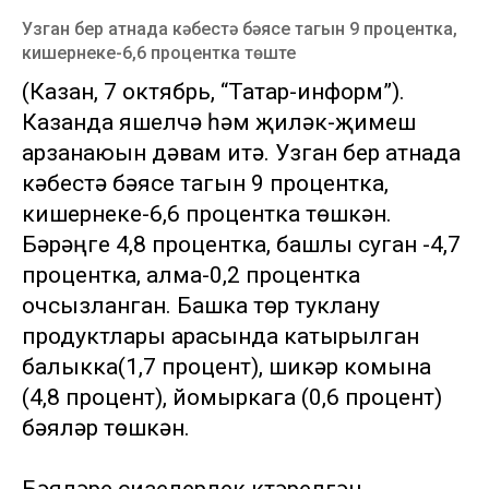
Узган бер атнада кәбестә бәясе тагын 9 процентка,
кишернеке-6,6 процентка төште
(Казан, 7 октябрь, “Татар-информ”).
Казанда яшелчә һәм җиләк-җимеш
арзанаюын дәвам итә. Узган бер атнада
кәбестә бәясе тагын 9 процентка,
кишернеке-6,6 процентка төшкән.
Бәрәңге 4,8 процентка, башлы суган -4,7
процентка, алма-0,2 процентка
очсызланган. Башка төр туклану
продуктлары арасында катырылган
балыкка(1,7 процент), шикәр комына
(4,8 процент), йомыркага (0,6 процент)
бәяләр төшкән.