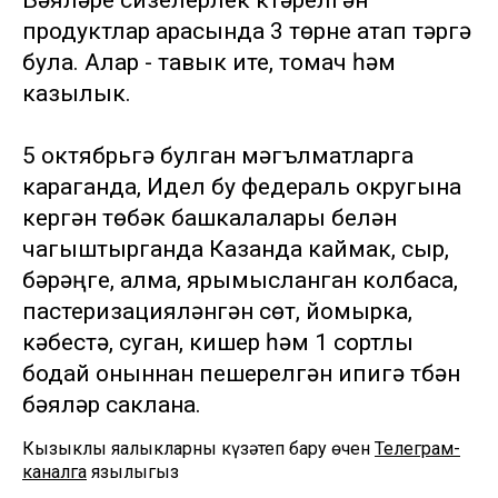
Бәяләре сизелерлек күтәрелгән
продуктлар арасында 3 төрне атап үтәргә
була. Алар - тавык ите, томач һәм
казылык.
5 октябрьгә булган мәгълүматларга
караганда, Идел бу федераль округына
кергән төбәк башкалалары белән
чагыштырганда Казанда каймак, сыр,
бәрәңге, алма, ярымысланган колбаса,
пастеризацияләнгән сөт, йомырка,
кәбестә, суган, кишер һәм 1 сортлы
бодай оныннан пешерелгән ипигә түбән
бәяләр саклана.
Кызыклы яңалыкларны күзәтеп бару өчен
Телеграм-
каналга
язылыгыз