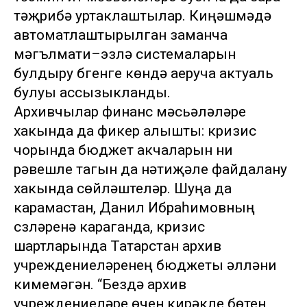
тәҗрибә уртаклаштылар. Киңәшмәдә
автоматлаштырылган заманча
мәгълүмати–эзләү системаларын
булдыру бүгенге көндә аеруча актуаль
булуы ассызыкланды.
Архивчылар финанс мәсьәләләре
хакында да фикер алышты: кризис
чорында бюджет акчаларын ни
рәвешле тагын да нәтиҗәле файдалану
хакында сөйләштеләр. Шуңа да
карамастан, Данил Ибраһимовның
сүзләренә караганда, кризис
шартларында Татарстан архив
учреждениеләренең бюджеты әлләни
кимемәгән. “Бездә архив
учреждениеләре өчен кирәкле бөтен