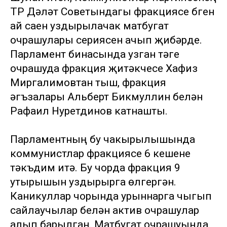
ТР Дәүләт Советындагы фракциясе бүген
ай саен уздырылачак матбугат
очрашулары сериясен ачып җибәрде.
Парламент бинасында узган тәүге
очрашуда фракция җитәкчесе Хафиз
Миргалимовтан тыш, фракция
әгъзалары Альберт Бикмуллин белән
Рафаил Нуретдинов катнашты.
Парламентның бу чакырылышында
коммунистлар фракциясе 6 кешене
тәкъдим итә. Бу чорда фракция 9
утырышын уздырырга өлгергән.
Каникуллар чорында урыннарга чыгып
сайлаучылар белән актив очрашулар
алып барылган. Матбугат очрашуында