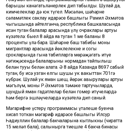
барышы канәгатьләнерлек дип табылды. Шулай да,
кимчелекләр дә юк түгел. Мәсәлән, шәһәрнең
сәламәтлек саклау идарәсе башлыгы Рамил Әхмәтов
чыгышында әйтелгәнчә, республика башкаласында
исән туган балалар арасында үлү очраклары артуы
күзәтелә: быел 8 айда яңа туган 1 мең баланың 8
проценты үлә бара. Шәһәрнең баш табибы моны
мигрантлар арасында йөклелекнең иң соңгы
срокларында гына табипларга мөрәҗәгать итүе
нәтиҗәсендә балаларының нормадан тайпылыш
белән тууы белән аңлата. Ә 8 айда Казанда 8697 сабый
туган, бу исә узган елгы шушы ук вакыттан 701гә
күбрәк. Шулай ук яман шеш, йөрәк авырулары артуы
мәгълүм, моны Р.Әхмәтов тәмәке тартучыларда,
шундый яман гадәтлеләр белән гомер итүчеләрдә
һәм бергә эшләүчеләрдә күзәтелә дип саный.
Мәгарифне үстерү программасы үтәлеше буенча
хисап тоткан мәгариф идарәсе башлыгы Илсур
Һадиуллин балалар бакчаларына кытлыкны (чиратта
15 меңләп бала), салынырга тиешле 4 бакча бинасы