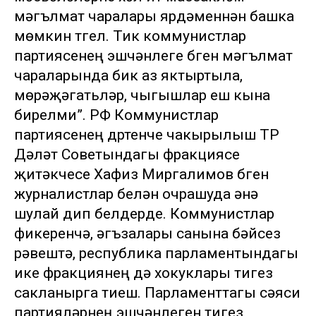
мәгълүмат чаралары ярдәменнән башка
мөмкин түгел. Тик коммунистлар
партиясенең эшчәнлеге бүген мәгълүмат
чараларында бик аз яктыртыла,
мөрәҗәгатьләр, чыгышлар еш кына
бирелми”. РФ Коммунистлар
партиясенең дүртенче чакырылыш ТР
Дәүләт Советындагы фракциясе
җитәкчесе Хафиз Миргалимов бүген
журналистлар белән очрашуда әнә
шулай дип белдерде. Коммунистлар
фикеренчә, әгъзалары санына бәйсез
рәвештә, республика парламентындагы
ике фракциянең дә хокуклары тигез
сакланырга тиеш. Парламенттагы сәяси
партияләрнең эшчәнлеген тигез