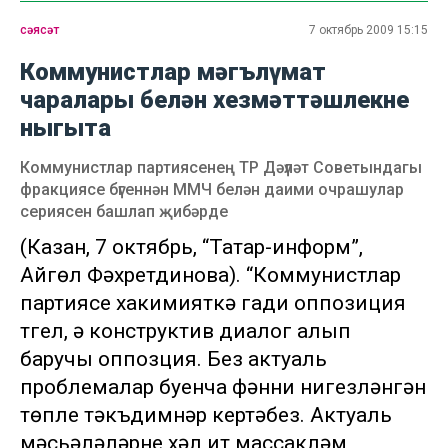
сәясәт
7 октябрь 2009 15:15
Коммунистлар мәгълүмат
чаралары белән хезмәттәшлекне
ныгыта
Коммунистлар партиясенең ТР Дәүләт Советындагы
фракциясе бүгеннән ММЧ белән даими очрашулар
сериясен башлап җибәрде
(Казан, 7 октябрь, “Татар-информ”,
Айгөл Фәхретдинова). “Коммунистлар
партиясе хакимияткә гади оппозиция
түгел, ә конструктив диалог алып
баручы оппозция. Без актуаль
проблемалар буенча фәнни нигезләнгән
төпле тәкъдимнәр кертәбез. Актуаль
мәсьәләләрне хәл итү массакүләм