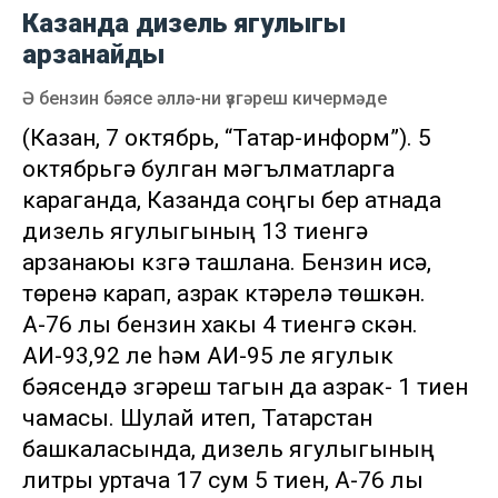
Казанда дизель ягулыгы
арзанайды
Ә бензин бәясе әллә-ни үзгәреш кичермәде
(Казан, 7 октябрь, “Татар-информ”). 5
октябрьгә булган мәгълүматларга
караганда, Казанда соңгы бер атнада
дизель ягулыгының 13 тиенгә
арзанаюы күзгә ташлана. Бензин исә,
төренә карап, азрак күтәрелә төшкән.
А-76 лы бензин хакы 4 тиенгә үскән.
АИ-93,92 ле һәм АИ-95 ле ягулык
бәясендә үзгәреш тагын да азрак- 1 тиен
чамасы. Шулай итеп, Татарстан
башкаласында, дизель ягулыгының
литры уртача 17 сум 5 тиен, А-76 лы