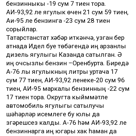
бензинныкы -19 сум 7 тиен тора.
АИ-93,92 ле ягулык өчен 21 сум 59 тиен,
Аи-95 ле бензинга -23 сум 28 тиен
сорыйлар.
Татарстанстат хәбәр иткәнчә, узган бер
атнада Идел буе төбәгендә иң арзанлы
дизель ягулыгы Казанда сатылган. Ә
иң очсызлы бензин –Оренбурта. Биредә
А-76 лы ягулыкның литры уртача 17
сум 77 тиен, АИ-93,92 ленеке-20 сум 96
тиен, АИ-95 маркалы бензинның -22 сум
17 тиен тора. Округта кыйммәтле
автомобиль ягулыгы сатылучы
шәһәрләр исемлеге бу юлы да
үзгәрешсез калды. А-76 һәм АИ-93,92 ле
бензиннарга иң югары хак һаман да