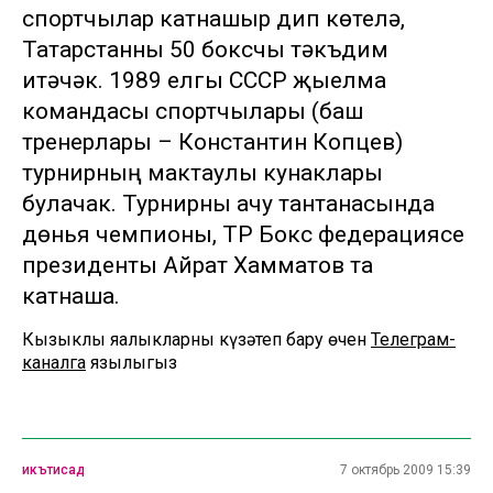
спортчылар катнашыр дип көтелә,
Татарстанны 50 боксчы тәкъдим
итәчәк. 1989 елгы СССР җыелма
командасы спортчылары (баш
тренерлары – Константин Копцев)
турнирның мактаулы кунаклары
булачак. Турнирны ачу тантанасында
дөнья чемпионы, ТР Бокс федерациясе
президенты Айрат Хамматов та
катнаша.
Кызыклы яңалыкларны күзәтеп бару өчен
Телеграм-
каналга
язылыгыз
икътисад
7 октябрь 2009 15:39