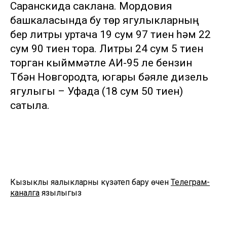
Саранскида саклана. Мордовия
башкаласында бу төр ягулыкларның
бер литры уртача 19 сум 97 тиен һәм 22
сум 90 тиен тора. Литры 24 сум 5 тиен
торган кыйммәтле АИ-95 ле бензин
Түбән Новгородта, югары бәяле дизель
ягулыгы – Уфада (18 сум 50 тиен)
сатыла.
Кызыклы яңалыкларны күзәтеп бару өчен
Телеграм-
каналга
язылыгыз