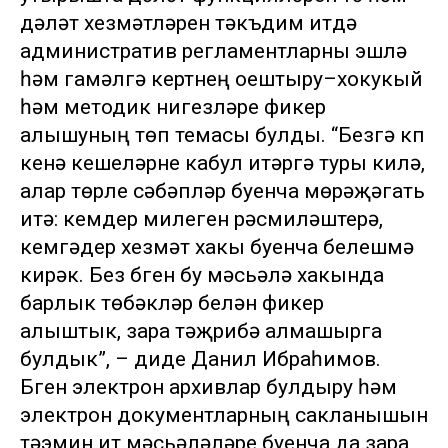
дәүләт хезмәтләрен тәкъдим итүдә
административ регламентларны эшләү
һәм гамәлгә кертүнең оештыру–хокукый
һәм методик нигезләре фикер
алышуның төп темасы булды. “Безгә күп
кенә кешеләрне кабул итәргә туры килә,
алар төрле сәбәпләр буенча мөрәҗәгать
итә: кемдер милеген рәсмиләштерә,
кемгәдер хезмәт хакы буенча белешмә
кирәк. Без бүген бу мәсьәлә хакында
барлык төбәкләр белән фикер
алыштык, үзара тәҗрибә алмашырга
булдык”, – диде Данил Ибраһимов.
Бүген электрон архивлар булдыру һәм
электрон документларның сакланышын
тәэмин итү мәсьәләләре буенча да үзара