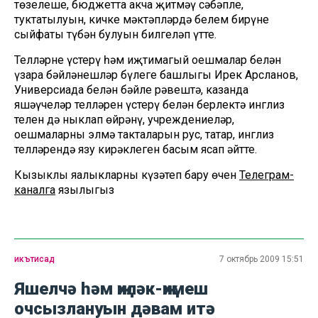
төзелеше, бюджетта акча җитмәү сәбәпле,
туктатылуын, кичке мәктәпләрдә белем бирүнең
сыйфаты түбән булуын билгеләп үтте.
Телләрне үстерү һәм иҗтимагый оешмалар белән
үзара бәйләнешләр бүлеге башлыгы Ирек Арсланов,
Универсиада белән бәйле рәвештә, казанда
яшәүчеләр телләрен үстерү белән берлектә инглиз
телен дә ныклап өйрәнү, учреждениеләр,
оешмаларның элмә такталарын рус, татар, инглиз
телләрендә язу кирәклеген басым ясап әйтте.
Кызыклы яңалыкларны күзәтеп бару өчен
Телеграм-
каналга
язылыгыз
икътисад
7 октябрь 2009 15:51
Яшелчә һәм җиләк-җимеш
очсызлануын дәвам итә