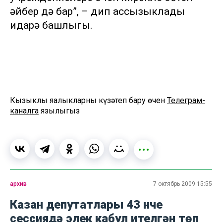
әйбер дә бар”, – дип ассызыклады
идарә башлыгы.
Кызыклы яңалыкларны күзәтеп бару өчен
Телеграм-
каналга
язылыгыз
архив
7 октябрь 2009 15:55
Казан депутатлары 43 нче
сессиядә элек кабул ителгән төп