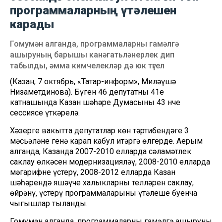
программаларның үтәлешен
карады
Гомумән алганда, программаларны гамәлгә
ашыруның барышы канәгатьләнерлек дип
табылды, әмма кимчелекләр дә юк түгел
(Казан, 7 октябрь, «Татар-информ», Миләүшә
Низаметдинова). Бүген 46 депутатның 41е
катнашында Казан шәһәре Думасының 43 нче
сессиясе үткәрелә.
Хәзерге вакытта депутатлар көн тәртибендәге 3
мәсьәләне генә карап кабул итәргә өлгерде. Аерым
алганда, Казанда 2007-2010 елларда сәламәтлек
саклау өлкәсен модернизацияләү, 2008-2010 елларда
мәгарифне үстерү, 2008-2012 елларда Казан
шәһәрендә яшәүче халыкларның телләрен саклау,
өйрәнү, үстерү программаларының үтәлеше буенча
чыгышлар тыңланды.
Гомумән алганда, программаларны гамәлгә ашыруның