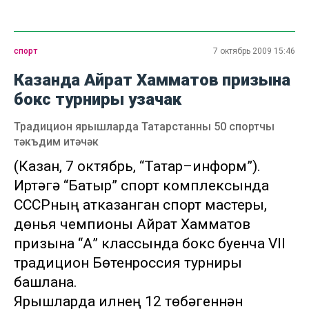
спорт
7 октябрь 2009 15:46
Казанда Айрат Хамматов призына
бокс турниры узачак
Традицион ярышларда Татарстанны 50 спортчы
тәкъдим итәчәк
(Казан, 7 октябрь, “Татар–информ”).
Иртәгә “Батыр” спорт комплексында
СССРның атказанган спорт мастеры,
дөнья чемпионы Айрат Хамматов
призына “А” классында бокс буенча VII
традицион Бөтенроссия турниры
башлана.
Ярышларда илнең 12 төбәгеннән