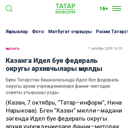
16+
Яңалыклар
Фото
Матбугат очрашуы
Рәсми Татарс
җәмгыять
7 октябрь 2009 16:25
Казанга Идел буе федераль
округы архивчылары җыелды
Бүген Татарстан башкаласында Идел буе федераль
округы архив учреждениеләре фәнни–методик
советы утырышы узды
(Казан, 7 октябрь, “Татар–информ”, Нина
Нарыкова). Бүген “Казан” милли–мәдәни
үзәгендә Идел буе федераль округы
архив учреждениеләре фәнни–методик