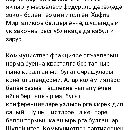
яктырту мәсьәләсе федераль дәрәҗәдә
закон белән тәэмин ителгән. Хафиз
Миргалимов белдергәнчә, шушындый
ук законны республикада да кабул итү
зарур.
Коммунистлар фракциясе әгъзаларын
норма буенча кварталга бер тапкыр
гына каралган матбугат очрашулары
канәгатьләндерми. Алар каләм ияләре
белән хезмәттәшлекне ныгыту өчен
айга бер тапкыр матбугат
конференцияләре уздырырга кирәк дип
саный. Шушы ниятләрен үз көчләре
белән тормышка ашырырга булганнар.
Шулай итеп, Коммунистлар партиясенең