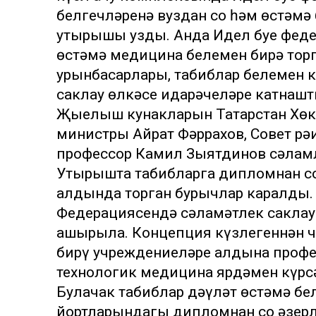
белгечләренә вуздан соң һәм өстәм
утырышы узды. Анда Идел буе феде
өстәмә медицина белемен бирә торг
урынбасарлары, табиблар белемен к
саклау өлкәсе идарәчеләре катнашт
Җыелыш кунакларын Татарстан Хөкү
министры Айрат Фәррахов, Совет рә
профессор Камил Зыятдинов сәлам
Утырышта табибларга дипломнан со
алдында торган бурычлар каралды. 
Федерациясендә сәламәтлек саклау
ашырыла. Концепция күзлегеннән ч
бирү учреждениеләре алдына профе
технологик медицина ярдәмен күрсә
Булачак табиблар дәүләт өстәмә бе
йортларындагы дипломнан соң әзерл