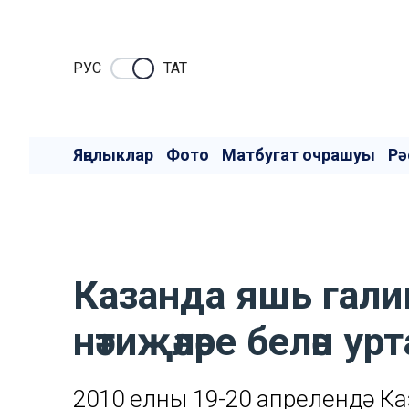
РУC
ТАТ
Яңалыклар
Фото
Матбугат очрашуы
Рә
Казанда яшь гали
нәтиҗәләре белән у
2010 елның 19-20 апрелендә 