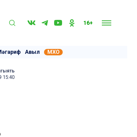
16+
Мәгариф
Авыл
МХО
мгыять
9 15:40
ә