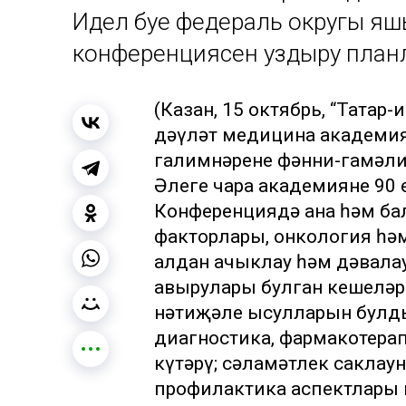
Идел буе федераль округы яш
конференциясен уздыру пла
(Казан, 15 октябрь, “Татар-
дәүләт медицина академия
галимнәренең фәнни-гамәл
Әлеге чара академиянең 90
Конференциядә ана һәм ба
факторлары, онкология һәм
алдан ачыклау һәм дәвала
авырулары булган кешеләрг
нәтиҗәле ысулларын булдыр
диагностика, фармакотера
күтәрү; сәламәтлек саклау
профилактика аспектлары 