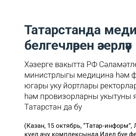
Татарстанда меди
белгечләрен әзерләү
Хәзерге вакытта РФ Сәламәтл
министрлыгы медицина һәм ф
югары уку йортлары ректорла
һәм провизорларны укытуның я
Татарстан да бу
(Казан, 15 октябрь, “Татар-информ”,
күңел ачу комплексында Идел буе ф