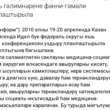
ь галимнәренең фәнни-гамәли
нлаштырыла
информ”). 2010 елның 19-20 апрелендә Казан
сендә Идел буе федераль округы яшь
и конференциясен уздыру планлаштырыла.
 еллыгына багышлана.
ла сәламәтлеген саклауның медицина-социа
 хирургия өлкәсендәге авыруларны кисәтү,
у ысулларын камилләштерү; нерв системасы
ә диагноз кую, дәвалау һәм тернәкләндерүн
у; яңа дару препаратларын ясау һәм
пия, авыруларны тернәкләндерү нәтиҗәлеле
ның социаль-икътисадый һәм медицина-
мәсьәләләре каралачак. Бу турыда мәгълү