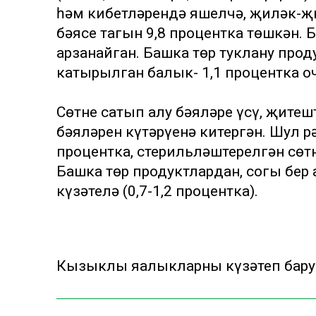
һәм кибетләрендә яшелчә, җиләк-җ
бәясе тагын 9,8 процентка төшкән. Ба
арзанайган. Башка төр туклану прод
катырылган балык- 1,1 процентка о
Сөтне сатып алу бәяләре үсү, җитеш
бәяләрен күтәрүенә китергән. Шул р
процентка, стерильләштерелгән сөтне
Башка төр продуктлардан, соңгы бе
күзәтелә (0,7-1,2 процентка).
Кызыклы яңалыкларны күзәтеп бару