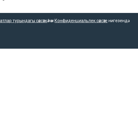
әүләт
атлар турындагы сәясәткә
һәм
Конфиденциальлек сәясәте
нигезендә
ү
ил
ет
тан
к
лем
м