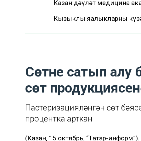
Казан дәүләт медицина ака
Кызыклы яңалыкларны күзә
Сөтне сатып алу бә
сөт продукциясенә 
Пастеризацияләнгән сөт бәясе
процентка арткан
(Казан, 15 октябрь, “Татар-информ”)