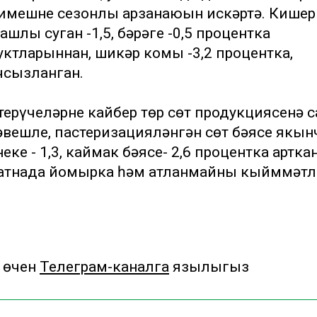
имешнең сезонлы арзанаюын искәртә. Кишер
шлы суган -1,5, бәрәңге -0,5 процентка
уктларыннан, шикәр комы -3,2 процентка,
чсызланган.
терүчеләрнең кайбер төр сөт продукциясенә с
әвешле, пастеризацияләнгән сөт бәясе якын
ке - 1,3, каймак бәясе- 2,6 процентка арткан
р атнада йомырка һәм атланмайның кыйммәтл
 өчен
Телеграм-каналга
язылыгыз