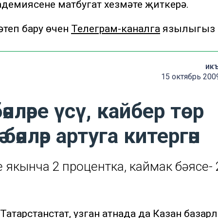
демиясенең матбугат хезмәте җиткерә.
теп бару өчен
Телеграм-каналга
язылыгыз
ик
15 октябрь 200
яләре үсү, кайбер төр
бәяләр артуга китергән
 якынча 2 процентка, каймак бәясе- 
. Татарстанстат, узган атнада да Казан базар