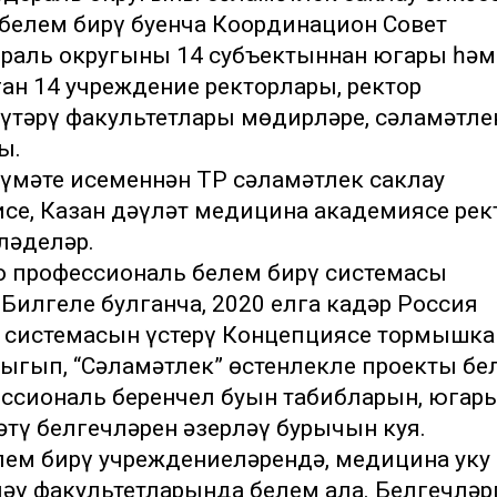
ә белем бирү буенча Координацион Совет
раль округының 14 субъектыннан югары һәм
ан 14 учреждение ректорлары, ректор
үтәрү факультетлары мөдирләре, сәламәтле
ы.
мәте исеменнән ТР сәламәтлек саклау
исе, Казан дәүләт медицина академиясе ре
ләделәр.
ң профессиональ белем бирү системасы
Билгеле булганча, 2020 елга кадәр Россия
 системасын үстерү Концепциясе тормышка
ыгып, “Сәламәтлек” өстенлекле проекты бе
ссиональ беренчел буын табибларын, югар
тү белгечләрен әзерләү бурычын куя.
лем бирү учреждениеләрендә, медицина уку
әү факультетларында белем ала. Белгечләр