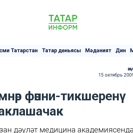
сми Татарстан
Татар дөньясы
Мәдәният
Дин
җә
15 октябрь 200
мнәр фәнни-тикшеренү
ртаклашачак
Казан дәүләт медицина академиясенд