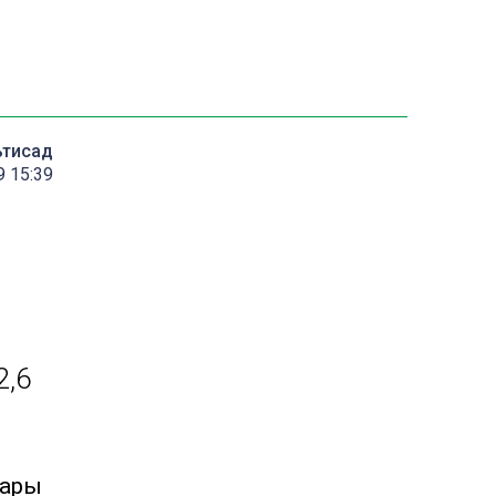
ътисад
9 15:39
2,6
лары