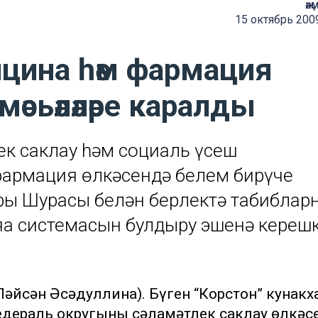
җә
15 октябрь 200
цина һәм фармация
 мәсьәләләре каралды
ек саклау һәм социаль үсеш
армация өлкәсендә белем бирүче
ры Шурасы белән берлектә табиблар
ңа системасын булдыру эшенә керешк
 Ләйсән Әсәдуллина). Бүген “Корстон” кунакх
едераль округының сәламәтлек саклау өлкәс