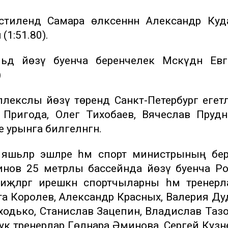
стилендә Самара өлкәсеннән Александр Ку
(1:51.80).
дә йөзү буенча беренчелек Мәскәүдән Ев
)
мплекслы йөзү төрендә Санкт-Петербург егетл
Пригода, Олег Тихобаев, Вячеслав Пруд
е урынга билгеләнгән.
яшьләр эшләре һәм спорт министрының бе
инов 25 метрлы бассейнда йөзү буенча Р
җәләргә ирешкән спортчыларны һәм тренер
ита Королев, Александр Красных, Валерия Ду
одько, Станислав Зацепин, Владислав Тазо
к тренерлар Гөлнара Әминова, Сергей Кузн