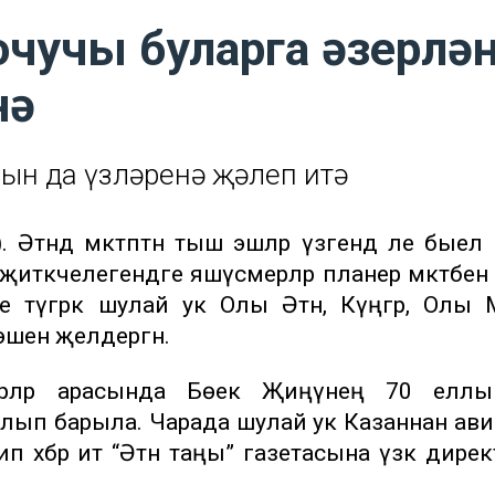
чучы буларга әзерлән
нә
ын да үзләренә җәлеп итә
Әтнәдә мәктәптән тыш эшләр үзәгендә әле быел
тәкчелегендәге яшүсмерләр планер мәктәбенә 
түгәрәк шулай ук Олы Әтнә, Күңгәр, Олы Мә
 эшен җәелдергән.
смерләр арасында Бөек Җиңүнең 70 еллы
 алып барыла. Чарада шулай ук Казаннан ав
 хәбәр итә “Әтнә таңы” газетасына үзәк дире