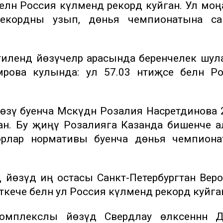
белән Россия күләмендә рекорд куйган. Ул мо
екордны узып, дөнья чемпионатына са
тилендә йөзүчеләр арасында беренчелек шул
рова кулында: ул 57.03 нәтиҗәсе белән Р
өзү буенча Мәскәүдән Розалия Насретдинова 
лган. Бу җиңү Розалияга Казанда бишенче 
иорлар нормативы буенча дөнья чемпиона
ә йөзүдә иң остасы Санкт-Петербургтан Вер
әткече белән ул Россия күләмендә рекорд куйга
комплекслы йөзүдә Свердлау өлкәсеннән 