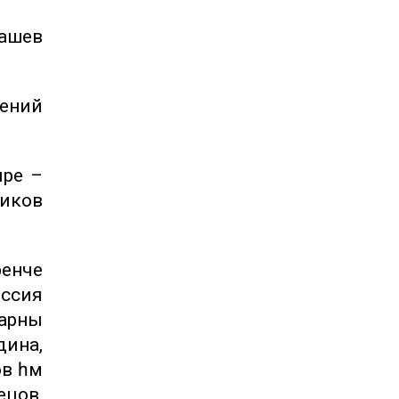
дашев
гений
әре –
ников
ренче
оссия
ларны
дина,
в һәм
ецов,