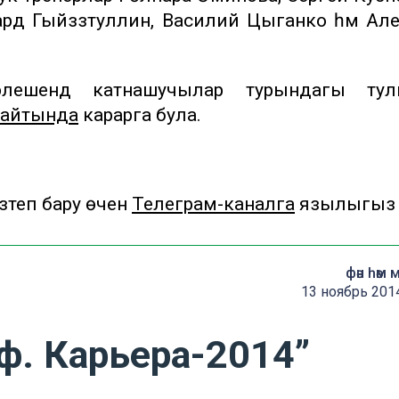
рд Гыйззәтуллин, Василий Цыганко һәм Ал
лешендә катнашучылар турындагы тул
сайтында
карарга була.
теп бару өчен
Телеграм-каналга
язылыгыз
фән һәм 
13 ноябрь 201
ф. Карьера-2014”