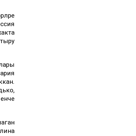
рләре
ссия
хакта
тыру
алары
Мария
ккан.
дько,
ченче
маган
алина