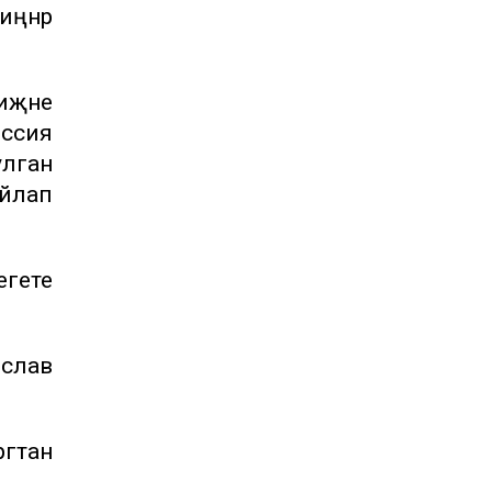
ңнәр
иҗәне
оссия
лган
айлап
егете
еслав
ргтан