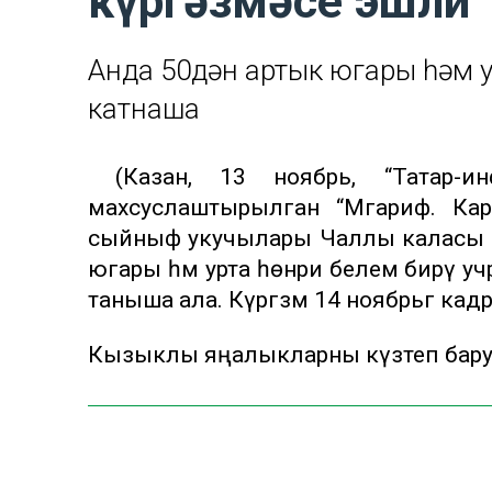
күргәзмәсе эшли
Анда 50дән артык югары һәм 
катнаша
(Казан, 13 ноябрь, “Татар-ин
махсуслаштырылган “Мәгариф. Кар
сыйныф укучылары Чаллы каласы һә
югары һәм урта һөнәри белем бирү уч
таныша ала. Күргәзмә 14 ноябрьгә кадә
Кызыклы яңалыкларны күзәтеп бар