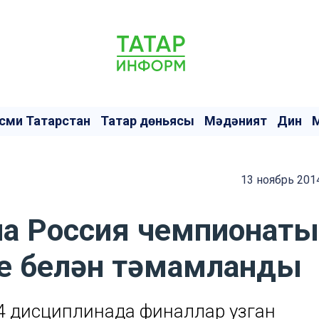
сми Татарстан
Татар дөньясы
Мәдәният
Дин
13 ноябрь 201
нча Россия чемпионаты
се белән тәмамланды
14 дисциплинада финаллар узган