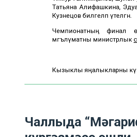
Татьяна Алифашкина, Эдуа
Кузнецов билгеләп үтелгән.
Чемпионатның финал ө
мәгълүматны министрлык
Кызыклы яңалыкларны күзә
Чаллыда “Мәгари