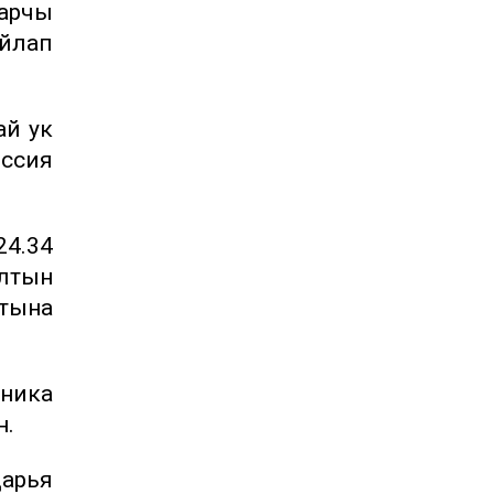
ңарчы
йлап
ай ук
оссия
24.34
алтын
тына
оника
н.
Дарья