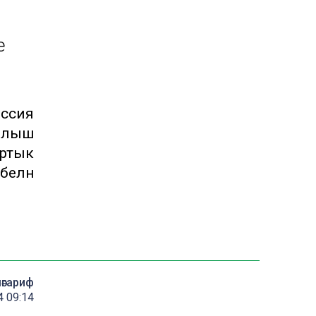
е
ссия
рылыш
артык
белән
мәгариф
4 09:14