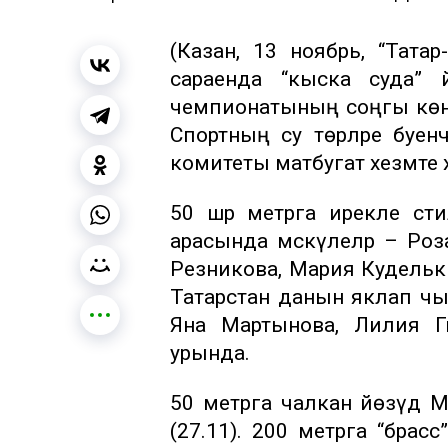
(Казан, 13 ноябрь, “Татар
сараенда “кыска суда” 
чемпионатының соңгы көне
Спортның су төрләре бу
комитеты матбугат хезмәте хәб
50 шәр метрга ирекле сти
арасында мәскәүлеләр – Ро
Резникова, Мария Куделькин
Татарстан данын яклап чы
Яна Мартынова, Лилия Гы
урында.
50 метрга чалкан йөзүдә М
(27.11). 200 метрга “брас