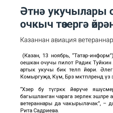
Әтнә укучылары о
очкыч төзергә өйрә
Казаннан авиация ветераннар
(Казан, 13 ноябрь, “Татар-информ”). 
оешкан очучы пилот Радик Туйкин җи
артык укучы бик теләп йөри. Әлеге 
Комыргуҗа, Күәм, Бәрәзә мәктәпләрендә үз
“Хәзер бу түгәрәккә йөрүче яшү
багышланган чарага әзерлек эшләре
ветераннары да чакырылачак”, – дип
Рита Садриева.