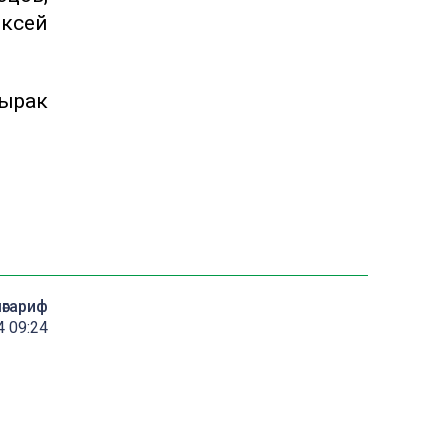
ексей
ырак
мәгариф
4 09:24