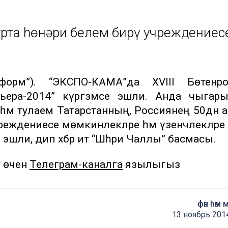
урта һөнәри белем бирү учреждениес
форм”). “ЭКСПО-КАМА”да XVIII Бөтенро
ьера-2014” күргәзмәсе эшли. Анда чыга
м тулаем Татарстанның, Россиянең 50дән 
реждениесе мөмкинлекләре һәм үзенчәлекләре 
р эшли, дип хәбәр итә “Шәһри Чаллы” басмасы.
у өчен
Телеграм-каналга
язылыгыз
фән һәм 
13 ноябрь 201