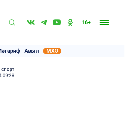
16+
Мәгариф
Авыл
МХО
спорт
4 09:28