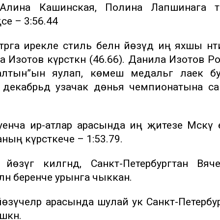
 Алина Кашинская, Полина Лапшинага ти
се – 3:56.44
етрга ирекле стиль белән йөзүдә иң яхшы нәт
 Изотов күрсәткән (46.66). Данила Изотов Р
алтын”ын яулап, көмеш медальгә лаек бу
 декабрьдә узачак дөнья чемпионатына с
енча ир-атлар арасында иң җитезе Мәскәү 
ның күрсәткече – 1:53.79.
өзүгә килгәндә, Санкт-Петербургтан Вяч
елән беренче урынга чыккан.
 йөзүчеләр арасында шулай ук Санкт-Петербу
шкән.