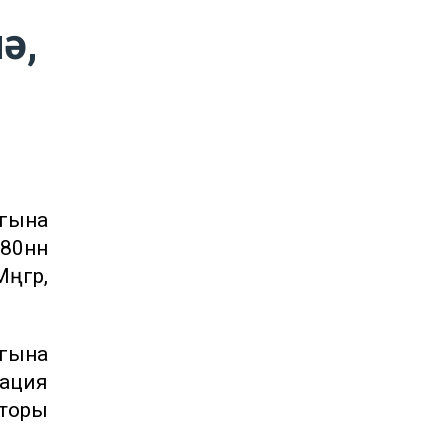
ә,
 гына
80нән
ңгәр,
гына
иация
кторы