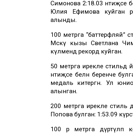
Симонова 2:18.03 нәтиҗәсе 
Юлия Ефимова куйган р
алынды.
100 метрга “баттерфляй” с
Мәскәү кызы Светлана Чим
күләмендә рекорд куйган.
50 метрга ирекле стильдә й
нәтиҗәсе белән беренче бу
медаль китергән. Ул юн
алынган.
200 метрга ирекле стиль д
Попова булган: 1:53.09 күрс
100 әр метрга дүртәүләп 