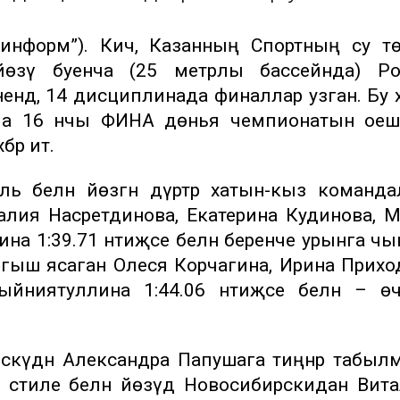
-информ”). Кичә, Казанның Спортның су тө
йөзү буенча (25 метрлы бассейнда) Ро
ндә, 14 дисциплинада финаллар узган. Бу 
енча 16 нчы ФИНА дөнья чемпионатын оеш
әр итә.
ль белән йөзгән дүртәр хатын-кыз команд
залия Насретдинова, Екатерина Кудинова, 
а 1:39.71 нәтиҗәсе белән беренче урынга чы
гыш ясаган Олеся Корчагина, Ирина Прихо
йниятуллина 1:44.06 нәтиҗәсе белән – ө
әскәүдән Александра Папушага тиңнәр табыл
с” стиле белән йөзүдә Новосибирскидан Вит