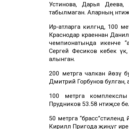
Устинова, Дарья Деева,
табылмаган. Аларның нәтиҗә
Ир-атларга килгәндә, 100 м
Краснодар краеннан Данила
чемпионатында икенче “
Сергей Фесиков кебек үк,
алынган.
200 метрга чалкан йөзү бу
Дмитрий Горбунов булган, а
100 метрга комплекслы й
Прудников 53.58 нәтиҗәсе б
50 метрга “брасс”стилендә
Кирилл Пригода җиңүгә ире