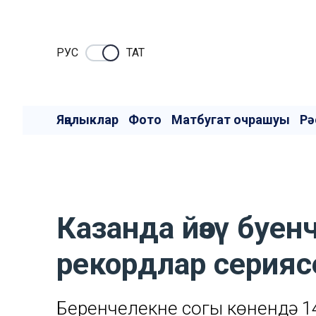
РУC
ТАТ
Яңалыклар
Фото
Матбугат очрашуы
Рә
Казанда йөзү буе
рекордлар серия
Беренчелекнең соңгы көнендә 