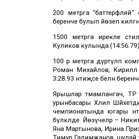
200 метрга “баттерфляй” 
беренче булып йөзеп килгән 
1500 метрга ирекле стиль
Куликов кулында (14:56.79
100 әр метрга дүртәүләп ко
Роман Михайлов, Кирилл 
3:28.93 нәтиҗәсе белән беренч
Ярышлар тәмамлангач, ТР 
урынбасары Хәлил Шәйхетд
чемпионатында югары нәти
бүләкләде. Йөзүчеләр – Ник
Яна Мартынова, Ирина Прих
Тимур Галимҗанов, шулай у