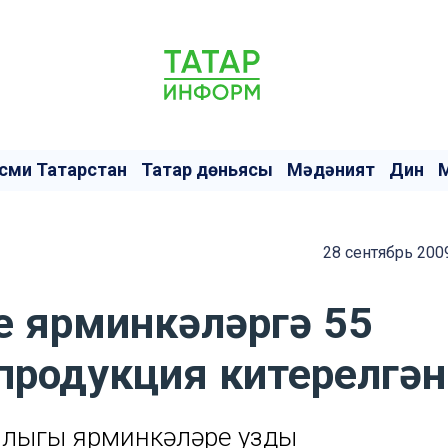
сми Татарстан
Татар дөньясы
Мәдәният
Дин
28 сентябрь 200
ге ярминкәләргә 55
продукция китерелгән
алыгы ярминкәләре узды