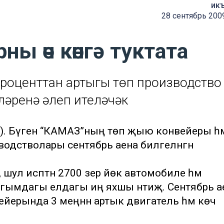
ик
28 сентябрь 200
ы өч көнгә туктата
роценттан артыгы төп производство
ләренә җәлеп ителәчәк
м”). Бүген “КАМАЗ”ның төп җыю конвейеры һә
дстволары сентябрь аена билгеләнгән
ул исәптән 2700 әзер йөк автомобиле һәм
агымдагы елдагы иң яхшы нәтиҗә. Сентябрь 
ерында 3 меңнән артык двигатель һәм көч