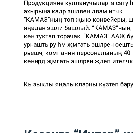
Продукцияне кулланучыларга сату һәм
ахырына кадәр эшләвен дәвам итәчәк.
“КАМАЗ”ның төп җыю конвейеры, шу
яңадан эшли башлый. “КАМАЗ”ның т
көн туктап торачак. “КАМАЗ” ААҖ бү
урнаштыру һәм җәмәгать эшләрен ое
рәвешчә, компания персоналының 40
көннәрдә җәмәгать эшләренә җәлеп ителәчәк
Кызыклы яңалыкларны күзәтеп бар