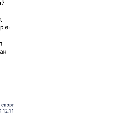
ай
ә
р өч
л
ган
спорт
9 12:11