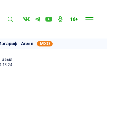
16+
Мәгариф
Авыл
МХО
авыл
9 13:24