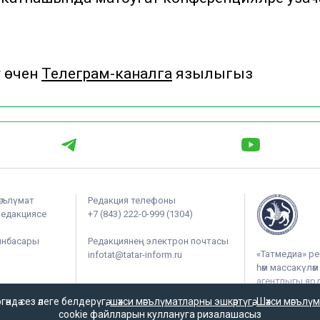
у өчен
Телеграм-каналга
язылыгыз
әгълүмат
Редакция телефоны
редакциясе
+7 (843) 222-0-999 (1304)
ынбасары
Редакциянең электрон почтасы
«Татмедиа» ре
infotat@tatar-inform.ru
һәм массакүлә
агентлыгы ярдә
чыгарыла.
дә сез әлеге белдерүгә,
шәхси мәгълүматларны эшкәртүгә
,
Шәхси мәгълүм
cookie файлларын куллануга ризалашасыз