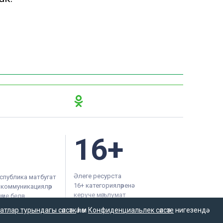
16+
Әлеге ресурста
спублика матбугат
16+ категорияләренә
м коммуникацияләр
керүче мәгълүмат
ме белән
булырга мөмкин.
атлар турындагы сәясәткә
һәм
Конфиденциальлек сәясәте
нигезендә