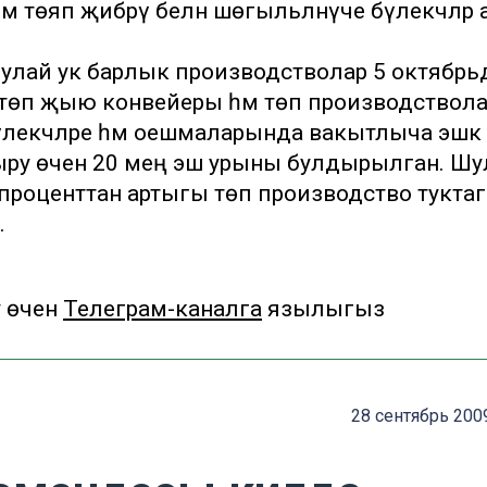
 төяп җибәрү белән шөгыльләнүче бүлекчәләр 
лай ук барлык производстволар 5 октябрьд
өп җыю конвейеры һәм төп производствола
лекчәләре һәм оешмаларында вакытлыча эшкә
штыру өчен 20 мең эш урыны булдырылган. Шу
 проценттан артыгы төп производство тукта
.
у өчен
Телеграм-каналга
язылыгыз
28 сентябрь 200