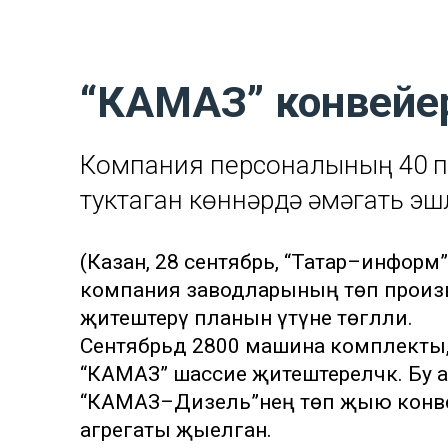
“КАМАЗ” конвейерн
Компания персоналының 40 п
туктаган көннәрдә җәмәгать эш
(Казан, 28 сентябрь, “Татар–инфор
компания заводларының төп произво
җитештерү планын үтәүне төгәлли.
Сентябрьдә 2800 машина комплекты, ш
“КАМАЗ” шассие җитештереләчәк. Бу 
“КАМАЗ–Дизель”нең төп җыю конвей
агрегаты җыелган.