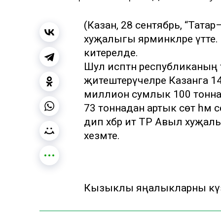
(Казан, 28 сентябрь, “Тата
хуҗалыгы ярминкәләре үтте.
китерелде.
Шул исәптән республиканы
җитештерүчеләре Казанга 14
миллион сумлык 100 тонна
73 тоннадан артык сөт һәм 
дип хәбәр итә ТР Авыл хуҗ
хезмәте.
Кызыклы яңалыкларны күзә