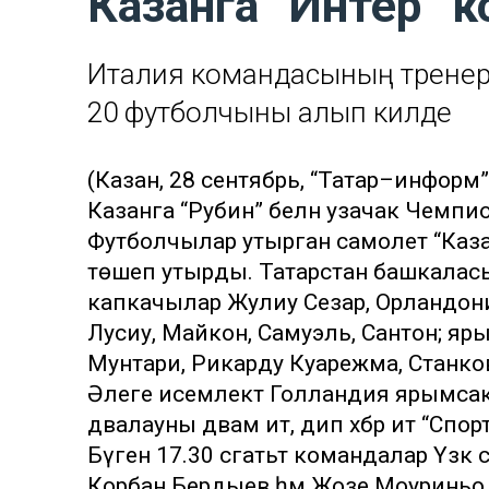
Казанга “Интер” 
Италия командасының тренерл
20 футболчыны алып килде
(Казан, 28 сентябрь, “Татар–инфор
Казанга “Рубин” белән узачак Чемп
Футболчылар утырган самолет “Казан”
төшеп утырды. Татарстан башкала
капкачылар Жулиу Сезар, Орландони
Лусиу, Майкон, Самуэль, Сантон; яр
Мунтари, Рикарду Куарежма, Станков
Әлеге исемлектә Голландия ярымсакч
дәвалауны дәвам итә, дип хәбәр итә “Сп
Бүген 17.30 сәгатьтә командалар Үзәк 
Корбан Бердыев һәм Жозе Моуриньо 