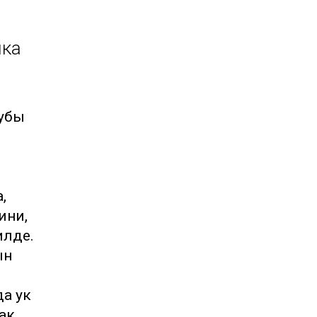
чка
лубы
,
ини,
илде.
ын
да ук
ак.