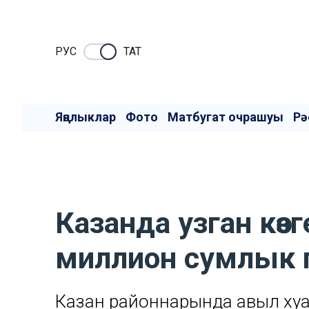
РУC
ТАТ
Яңалыклар
Фото
Матбугат очрашуы
Рә
Казанда узган көз
миллион сумлык 
Казан районнарында авыл хуҗ