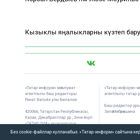
Кызыклы яңалыкларны күзәтеп бар
«Татар-информ» мәгълүмат
«Татар-информ» м
агентлыгы баш редакторы
агентлыгы татар 
Ринат Вагыйз улы Билалов
Баш редактор ур
420066, Татарстан Республикасы,
Зилә Мөбәрәкшина
Казан, Декабристлар ур., 2нче йорт.
«ТАТМЕДИА» акционерлык
җәмгыяте
Без cookie-файллар кулланабыз. «Татар-информ» сайтына кергән