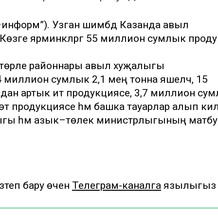
р–информ”). Узган шимбәдә Казанда авыл
 Көзге ярминкәләргә 55 миллион сумлык прод
ң төрле районнары авыл хуҗалыгы
 миллион сумлык 2,1 мең тонна яшелчә, 15
дан артык ит продукциясе, 3,7 миллион су
сөт продукциясе һәм башка тауарлар алып ки
алыгы һәм азык–төлек министрлыгының матбу
теп бару өчен
Телеграм-каналга
язылыгыз