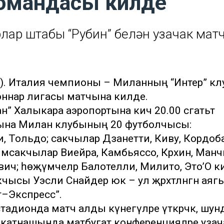
командасы килде
ар штабы “Рубин” белән узачак мат
м”). Италия чемпионы – Миланның “Интер” к
ионнар лигасы матчына килде.
 Халыкара аэропортына кичә 20.00 сәгатьтә
сына Милан клубының 20 футболчысы:
, Тольдо; сакчылар Дзанетти, Киву, Кордоба
ымсакчылар Виейра, Камбьяссо, Крхин, Манч
ич; һөҗүмчеләр Балотелли, Милито, Это’О к
ысы Уэсли Снайдер юк – ул җәрәхәтләнгән аяг
орт–Экспресс”.
стадионда матч алды күнегүләре үткәрәчәк, шун
катнашында матбугат конференцияләре узач