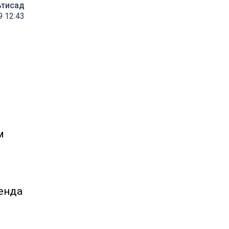
ътисад
9 12:43
м
аенда