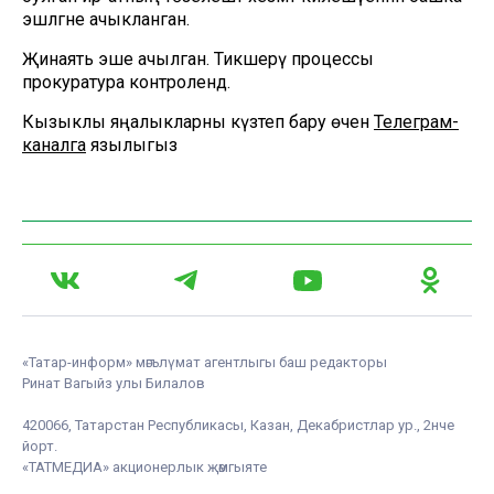
эшләгәне ачыкланган.
Җинаять эше ачылган. Тикшерү процессы
прокуратура контролендә.
Кызыклы яңалыкларны күзәтеп бару өчен
Телеграм-
каналга
язылыгыз
«Татар-информ» мәгълүмат агентлыгы баш редакторы
Ринат Вагыйз улы Билалов
420066, Татарстан Республикасы, Казан, Декабристлар ур., 2нче
йорт.
«ТАТМЕДИА» акционерлык җәмгыяте