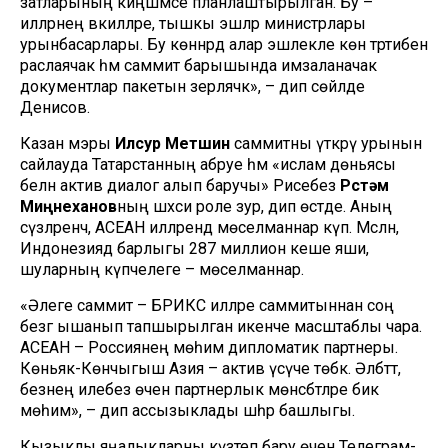
затларының киңәшмәсе планлаштырылган. Бу –
илләрнең вәкилләре, тышкы эшләр министрлары
урынбасарлары. Бу көннәрдә алар эшлекле көн тәртибен
раслаячак һәм саммит барышында имзаланачак
документлар пакетын әзерләячәк», – дип сөйләде
Денисов.
Казан мэры
Илсур Метшин
саммитны үткәрү урынын
сайлауда Татарстанның абруе һәм «ислам дөньясы
белән актив диалог алып баручы» Рәисебез
Рөстәм
Миңнеханов
ның шәхси роле зур, дип өстәде. Аның
сүзләренчә, АСЕАН илләрендә мөселманнар күп. Мәсәлән,
Индонезиядә барлыгы 287 миллион кеше яши,
шуларның күпчелеге – мөселманнар.
«Әлеге саммит – БРИКС илләре саммитыннан соң
безгә ышанып тапшырылган икенче масштаблы чара.
АСЕАН – Россиянең мөһим дипломатик партнеры.
Көньяк-Көнчыгыш Азия – актив үсүче төбәк. Әлбәттә,
безнең илебез өчен партнерлык мөнәсәбәтләре бик
мөһим», – дип ассызыклады шәһәр башлыгы.
Кызыклы яңалыкларны күзәтеп бару өчен
Телеграм-