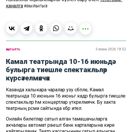
каналга
язылыгыз
җәмгыять
3 июнь 2026 18:52
Камал театрында 10-16 июньдә
булырга тиешле спектакльләр
күрсәтелмәячәк
Казанда халыкара чаралар узу сәбәпле, Камал
театрында 10 июньнән 16 июньгә кадәр булырга тиешле
спектакльләр һәм концертлар үткәрелмәячәк. Бу хакта
театрның рәсми сайтында хәбәр ителә.
Онлайн билетлар сатып алган тамашачыларга
акчалары автомат рәвештә банк карталарына кире
кайтарылачак. Театр кассасыннан сатып алынган