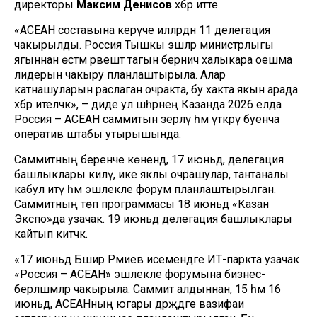
директоры
Максим Денисов
хәбәр итте.
«АСЕАН составына керүче илләрдән 11 делегация
чакырылды. Россия Тышкы эшләр министрлыгы
ягыннан өстәмә рәвештә тагын берничә халыкара оешма
лидерын чакыру планлаштырыла. Алар
катнашуларын раслаган очракта, бу хакта якын арада
хәбәр ителәчәк», – диде ул шәһәрнең Казанда 2026 елда
Россия – АСЕАН саммитын әзерләү һәм үткәрү буенча
оператив штабы утырышында.
Саммитның беренче көнендә, 17 июньдә, делегация
башлыклары килү, ике яклы очрашулар, тантаналы
кабул итү һәм эшлекле форум планлаштырылган.
Саммитның төп программасы 18 июньдә «Казан
Экспо»да узачак. 19 июньдә делегация башлыклары
кайтып китәчәк.
«17 июньдә Бәшир Рәмиев исемендәге ИТ-паркта узачак
«Россия – АСЕАН» эшлекле форумына бизнес-
берләшмәләр чакырыла. Саммит алдыннан, 15 һәм 16
июньдә, АСЕАНның югары дәрәҗәдәге вазифаи