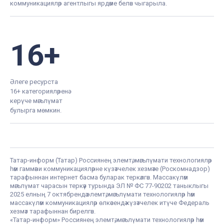
коммуникацияләр агентлыгы ярдәме белән чыгарыла.
16+
Әлеге ресурста
16+ категорияләренә
керүче мәгълүмат
булырга мөмкин.
Татар-информ (Татар) Россиянең элемтә, мәгълүмати технологияләр
һәм гаммәви коммуникацияләрне күзәтчелек хезмәте (Роскомнадзор)
тарафыннан интернет басма буларак теркәлгән. Массакүләм
мәгълүмат чарасын теркәү турында ЭЛ № ФС 77-90202 таныклыгы
2025 елның 7 октябрендә элемтә, мәгълүмати технологияләр һәм
массакүләм коммуникацияләр өлкәсендә күзәтчелек итүче Федераль
хезмәт тарафыннан бирелгән.
«Татар-информ» Россиянең элемтә, мәгълүмати технологияләр һәм