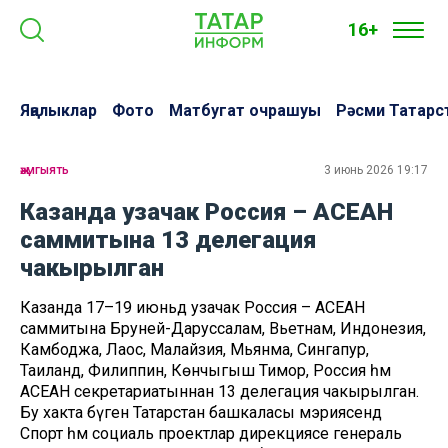
16+
Яңалыклар
Фото
Матбугат очрашуы
Рәсми Татарс
җәмгыять
3 июнь 2026 19:17
Казанда узачак Россия – АСЕАН
саммитына 13 делегация
чакырылган
Казанда 17–19 июньдә узачак Россия – АСЕАН
саммитына Бруней-Даруссалам, Вьетнам, Индонезия,
Камбоджа, Лаос, Малайзия, Мьянма, Сингапур,
Таиланд, Филиппин, Көнчыгыш Тимор, Россия һәм
АСЕАН секретариатыннан 13 делегация чакырылган.
Бу хакта бүген Татарстан башкаласы мэриясендә
Спорт һәм социаль проектлар дирекциясе генераль