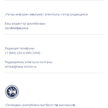
«Татар-информ» мәгълүмат агентлыгы татар редакциясе
Баш редактор урынбасары
Зилә Мөбәрәкшина
Редакция телефоны
+7 (843) 222-0-999 (1304)
Редакциянең электрон почтасы
infotat@tatar-inform.ru
«Татмедиа» республика матбугат һәм массакүләм