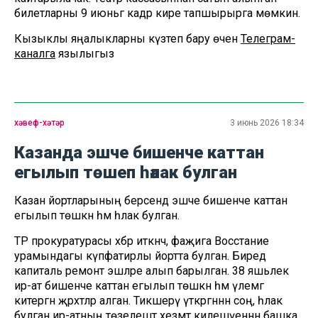
билетларны 9 июньгә кадәр кире тапшырырга мөмкин.
Кызыклы яңалыкларны күзәтеп бару өчен
Телеграм-
каналга
язылыгыз
хәвеф-хәтәр
3 июнь 2026 18:34
Казанда эшче бишенче каттан
егылып төшеп һәлак булган
Казан йортларының берсендә эшче бишенче каттан
егылып төшкән һәм һәлак булган.
ТР прокуратурасы хәбәр иткәнчә, фаҗига Восстание
урамындагы күпфатирлы йортта булган. Биредә
капиталь ремонт эшләре алып барылган. 38 яшьлек
ир-ат бишенче каттан егылып төшкән һәм үлемгә
китергән җәрәхәтләр алган. Тикшерү үткәргәннән соң, һәлак
булган ир-атның төзелештә хезмәт килешүеннән башка