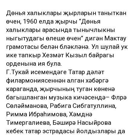
Дөнья халыклары җырларын таныткан
өчен, 1960 елда җырчы “Дөнья
халыклары арасында тынычлыкны
ныгытудагы өлеше өчен” дигән Мактау
грамотасы белән бүләкләнә. Ул шулай ук
ике тапкыр Хезмәт Кызыл байрагы
орденына ия була.
Г.Тукай исемендәге Татар дәүләт
филармониясеннән алган хәбәргә
караганда, җырчының туган көненә
багышланган музыка кичәсендә– Флүрә
Сөләйманова, Рабига Сибгатуллина,
Римма Ибраһимова, Хәмдүнә
Тимергалиева, Бәширә Насыйрова
кебек татар эстрадасы йолдызлары да