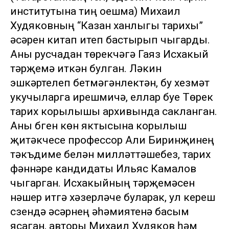
институтына тиң оешма) Михаил
Худяковның “Казан ханлыгы тарихы”
әсәрен китап итеп бастырып чыгарды.
Аны русчадан төрекчәгә Гаяз Исхакый
тәрҗемә иткән булган. Ләкин
эшкәртелеп бетмәгәнлектән, бу хезмәт
укучыларга ирешмичә, еллар буе Төрек
тарих корылышы архивында сакланган.
Аны бүген көн яктысына корылыш
җитәкчесе профессор Али Биринҗинең
тәкъдиме белән милләттәшебез, тарих
фәннәре кандидаты Ильяс Камалов
чыгарган. Исхакыйның тәрҗемәсен
нәшер итүгә хәзерләүче буларак, ул кереш
сүзендә әсәрнең әһәмиятенә басым
ясаган, авторы Михаил Худяков һәм