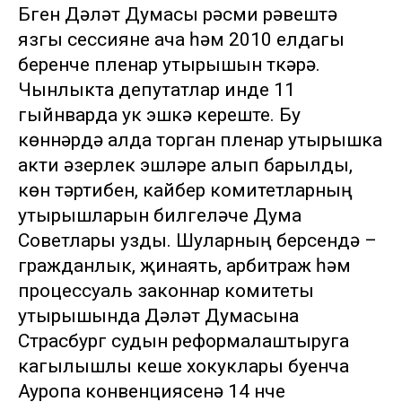
Бүген Дәүләт Думасы рәсми рәвештә
язгы сессияне ача һәм 2010 елдагы
беренче пленар утырышын үткәрә.
Чынлыкта депутатлар инде 11
гыйнварда ук эшкә кереште. Бу
көннәрдә алда торган пленар утырышка
акти әзерлек эшләре алып барылды,
көн тәртибен, кайбер комитетларның
утырышларын билгеләүче Дума
Советлары узды. Шуларның берсендә –
гражданлык, җинаять, арбитраж һәм
процессуаль законнар комитеты
утырышында Дәүләт Думасына
Страсбург судын реформалаштыруга
кагылышлы кеше хокуклары буенча
Ауропа конвенциясенә 14 нче