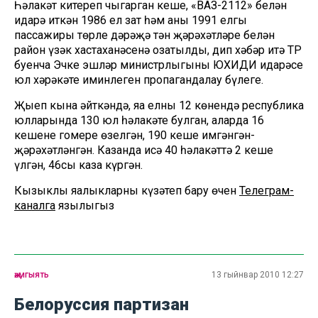
Һәлакәт китереп чыгарган кеше, «ВАЗ-2112» белән
идарә иткән 1986 ел зат һәм аның 1991 елгы
пассажиры төрле дәрәҗә тән җәрәхәтләре белән
район үзәк хастаханәсенә озатылды, дип хәбәр итә ТР
буенча Эчке эшләр министрлыгының ЮХИДИ идарәсе
юл хәрәкәте иминлеген пропагандалау бүлеге.
Җыеп кына әйткәндә, яңа елның 12 көнендә республика
юлларында 130 юл һәлакәте булган, аларда 16
кешенең гомере өзелгән, 190 кеше имгәнгән-
җәрәхәтләнгән. Казанда исә 40 һәлакәттә 2 кеше
үлгән, 46сы каза күргән.
Кызыклы яңалыкларны күзәтеп бару өчен
Телеграм-
каналга
язылыгыз
җәмгыять
13 гыйнвар 2010 12:27
Белоруссия партизан