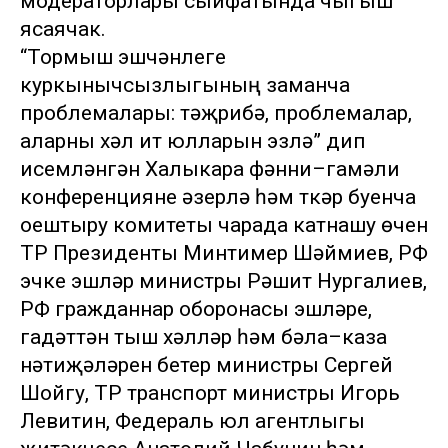
модераторлары сыйфатында чыгыш
ясаячак.
“Тормыш эшчәнлеге
куркынычсызлыгының заманча
проблемалары: тәҗрибә, проблемалар,
аларны хәл итү юлларын эзләү” дип
исемләнгән Халыкара фәнни–гамәли
конференцияне әзерләү һәм үткәрү буенча
оештыру комитеты чарада катнашу өчен
ТР Президенты Минтимер Шәймиев, РФ
эчке эшләр министры Рәшит Нургалиев,
РФ гражданнар оборонасы эшләре,
гадәттән тыш хәлләр һәм бәла–каза
нәтиҗәләрен бетерү министры Сергей
Шойгу, ТР транспорт министры Игорь
Левитин, Федераль юл агентлыгы