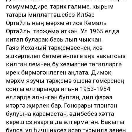
гомуммөдире, тарих галиме, кырым
татары милләттәшебез Илбәр
Ортайлының мәрхүм әтисе Кемаль
Ортайлы тәрҗемә иткән. Ул 1965 елда
китап буларак басылып чыккан.
Гаяз Исхакый тәрҗемәсенең исә
эшкәртелеп бетмәгәнлеге аңа вакытсыз
килгән үлемнең бу хезмәтне төгәлләргә
ирек бирмәгәнлеген аңлата. Димәк,
мәрхүм язучы тәрҗемә эшенә гомеренең
соңгы елларында ягъни 1953-1954
елларда алынган булган, дип фараз
итәргә җирлек бар. Гонорары түләнгән
булуына карамастан, әдибебез хәтта
кереш сүз язарга да өлгермәгән. Вакыты
булса, ул һичшиксез әсәр турында үзенең