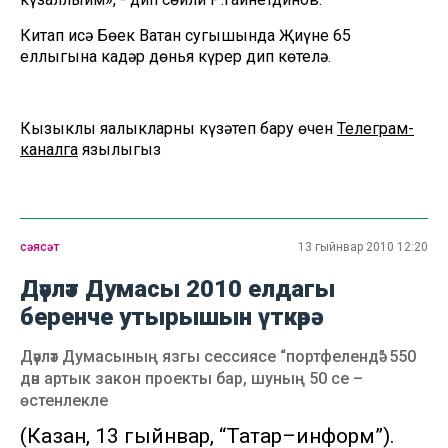
Китап исә Бөек Ватан сугышында Җиңүнең 65
еллыгына кадәр дөнья күрер дип көтелә.
Кызыклы яңалыкларны күзәтеп бару өчен
Телеграм-
каналга
язылыгыз
сәясәт
13 гыйнвар 2010 12:20
Дәүләт Думасы 2010 елдагы
беренче утырышын үткәрә
Дәүләт Думасының язгы сессиясе “портфелендә” 550
дән артык закон проекты бар, шуның 50 се –
өстенлекле
(Казан, 13 гыйнвар, “Татар–информ”).