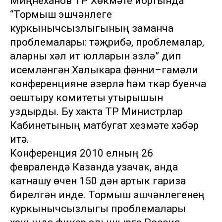
Миңнеханов ТР Хөкүмәте йортында
“Тормыш эшчәнлеге
куркынычсызлыгының заманча
проблемалары: тәҗрибә, проблемалар,
аларны хәл итү юлларын эзләү” дип
исемләнгән Халыкара фәнни–гамәли
конференцияне әзерләү һәм үткәрү буенча
оештыру комитеты утырышын
уздырды. Бу хакта ТР Министрлар
Кабинетының матбугат хезмәте хәбәр
итә.
Конференция 2010 елның 26
февралендә Казанда узачак, анда
катнашу өчен 150 дән артык гариза
бирелгән инде. Тормыш эшчәнлегенең
куркынычсызлыгы проблемалары