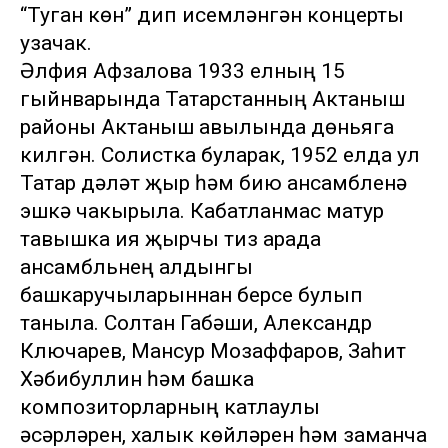
“Туган көн” дип исемләнгән концерты
узачак.
Әлфия Афзалова 1933 елның 15
гыйнварында Татарстанның Актаныш
районы Актаныш авылында дөньяга
килгән. Солистка буларак, 1952 елда ул
Татар дәүләт җыр һәм бию ансамбленә
эшкә чакырыла. Кабатланмас матур
тавышка ия җырчы тиз арада
ансамбльнең алдынгы
башкаручыларыннан берсе булып
таныла. Солтан Габәши, Александр
Ключарев, Мансур Мозаффаров, Заһит
Хәбибуллин һәм башка
композиторларның катлаулы
әсәрләрен, халык көйләрен һәм заманча