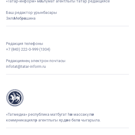
«Татар-информ» мәгълүмат агентлыгы татар редакциясе
Баш редактор урынбасары
Зилә Мөбәрәкшина
Редакция телефоны
+7 (843) 222-0-999 (1304)
Редакциянең электрон почтасы
infotat@tatar-inform.ru
«Татмедиа» республика матбугат һәм массакүләм
коммуникацияләр агентлыгы ярдәме белән чыгарыла.