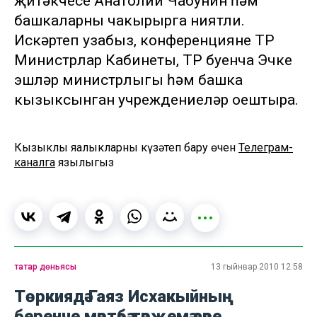
җитәкчесе Анатолий Чабунин һәм
башкаларны чакырырга ниятли.
Искәртеп узабыз, конференцияне ТР
Министрлар Кабинеты, ТР буенча Эчке
эшләр министрлыгы һәм башка
кызыксынган учреждениеләр оештыра.
Кызыклы яңалыкларны күзәтеп бару өчен
Телеграм-
каналга
язылыгыз
татар дөньясы
13 гыйнвар 2010 12:58
Төркиядә Гаяз Исхакыйның
беренче мәртәбә тәрҗемә әсәре