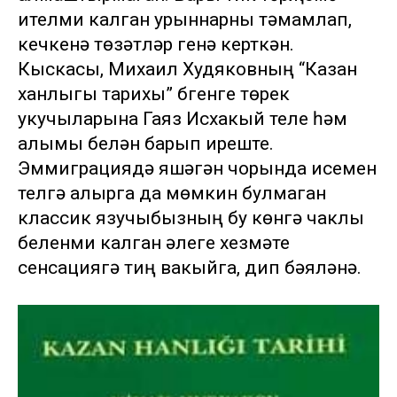
ителми калган урыннарны тәмамлап,
кечкенә төзәтүләр генә керткән.
Кыскасы, Михаил Худяковның “Казан
ханлыгы тарихы” бүгенге төрек
укучыларына Гаяз Исхакый теле һәм
алымы белән барып иреште.
Эммиграциядә яшәгән чорында исемен
телгә алырга да мөмкин булмаган
классик язучыбызның бу көнгә чаклы
беленми калган әлеге хезмәте
сенсациягә тиң вакыйга, дип бәяләнә.