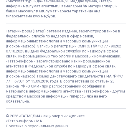
«Матбугат турында» законының 23 маддәсе буенча, «Татар-
информ» мәгълүмат агентлыгы язмаларын һәм материалларын
башка массакүләм мәгълүмат чарасы таратканда аңа
гиперсылтама кую мәҗбүри.
Татар-информ (Татар) сетевое издание, зарегистрированное в
Федеральной службе по надзору в сфере связи,
информационных технологий и массовых коммуникаций
(Роскомнадзор). Запись о регистрации СМИ ЭЛ № ФС 77 - 90202
07.10.2025 выдано Федеральной службой по надзору в сфере
связи, информационных технологий и массовых коммуникаций.
«Татар-информ» зарегистрировано как информационное
агентство в Федеральной службе по надзору в сфере связи,
информационных технологий и массовых коммуникаций
(Роскомнадзор). Номер действующего свидетельства ИА № ФС
77 – 67031 от 15.09.2016 года. В соответствии со статьей 23
Закона РФ «О СМИ» при распространении сообщений и
материалов информационного агентства «Татар-информ» другим
средством массовой информации гиперссылка на него
обязательна.
© 2026 «ТАТМЕДИА» акционерлык җәмгыяте
«Татар-информ» МА
Политика о персональных данных