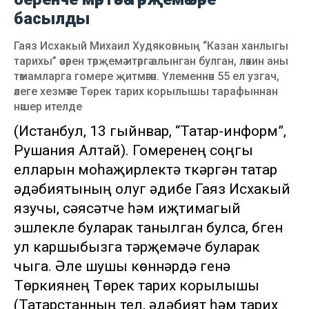
басылды
Гаяз Исхакый Михаил Худяковның “Казан ханлыгы
тарихы” әсәрен тәрҗемә итәргә алынган булган, ләкин аны
тәмамларга гомере җитмәгән. Үлеменнән 55 ел узгач,
әлеге хезмәте Төрек тарих корылышы тарафыннан
нәшер ителде
(Истанбул, 13 гыйнвар, “Татар-информ”,
Рушания Алтай). Гомеренең соңгы
елларын моһаҗирлектә үткәргән татар
әдәбиятының олуг әдибе Гаяз Исхакый
язучы, сәясәтче һәм иҗтимагый
эшлекле буларак танылган булса, бүген
ул каршыбызга тәрҗемәче буларак
чыга. Әле шушы көннәрдә генә
Төркиянең Төрек тарих корылышы
(Татарстанның тел, әдәбият һәм тарих