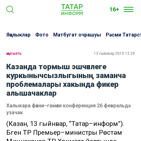
16+
Яңалыклар
Фото
Матбугат очрашуы
Рәсми Татарс
җәмгыять
13 гыйнвар 2010 13:29
Казанда тормыш эшчәнлеге
куркынычсызлыгының заманча
проблемалары хакында фикер
алышачаклар
Халыкара фәнни–гамәли конференция 26 февральдә
узачак
(Казан, 13 гыйнвар, “Татар–информ”).
Бүген ТР Премьер–министры Рөстәм