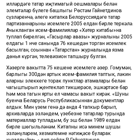
илләрдәге татар иҗтимагый оешмалары белән
элемтәләр бүлеге башлыгы Рөстәм Гайнетдинов
сүзләренчә, әлеге китапка Белоруссиядәге татар
партизаннарының исемлеге 2005 елдан бирле теркәлә.
Ачыкланган исем-фамилияләр «Хәтер китабы»на
туплап бирелгән, «Гасырлар авазы» журналының 2005
елдагы 1 нче санында 76 кешедән торган исемлек
басылган, соңыннан «Татарстан» журналында язма
дөнья күргән, телевизион тапшыру булган.
Хәзерге вакытта 75 кешенең исемлеге әзер. Гомумән,
барлыгы 300дән артык исем-фамилия таптык, ләкин
аларны элеккеге торак пунктлар атамалары белән
чагыштырып җентекләп тикшерәсе, эшкәртәсе бар
һәм моңа тагын ярты ел чамасы вакыт кирәк. «Шуның
буенча Беларусь Республикасыннан документлар
алдык. Мин үзем генә дә анда 4 тапкыр барып,
архивларда эзләндем, үзебезнең татарлар турында
материаллар тупладым, бу эш белән 1989 елдан
бирле шөгыльләнәм. Китапны исә минем шушы
эзләнүләрем, хезмәтемнең нәтиҗәсе буларак
күзаллыйм», - дип сөйли Р.Гайнетдинов.