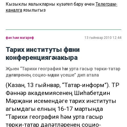
Кызыклы яңалыкларны күзәтеп бару өчен
Телеграм-
каналга
язылыгыз
фән һәм мәгариф
13 гыйнвар 2010 12:44
Тарих институты фәнни
конференциягә чакыра
Җыен “Тарихи география һәм урта гасыр төрки-татар
дәүләтләренең социо-мәдәни үсеше” дип атала
(Казан, 13 гыйнвар, “Татар-информ”). ТР
Фәннәр академиясенең Шиһабетдин
Мәрҗани исемендәге тарих институты
агымдагы елның 16-17 мартында
“Тарихи география һәм урта гасыр
төрки-татар дәүләтләренең социо-