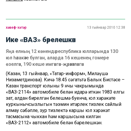
хәвеф-хәтәр
13 гыйнвар 2010 12:38
Ике «ВАЗ» бәрелешкән
Яңа елның 12 көнендә республика юлларында 130
юл һәлакәте булган, аларда 16 кешенең гомере
өзелгән, 190 кеше имгәнгән-җәрәхәтләнгән
(Казан, 13 гыйнвар, «Татар-информ», Миләүшә
Низаметдинова). Кичә 18.45 сәгатьтә Балык Бистәсе –
Казан транспорт юлының 9 нчы чакрымында
«ВАЗ-2114» автомобиле белән идарә иткән 1983 елгы
зат, алдан бирелгән белешмә буенча, юл хәрәкәте
куркынычсызлыгын тәэмин итәрлек тизлек сайлый
алмау сәбәпле, зур тизлектә каршы юл хәрәкәт
тасмасына чыккан һәм каршысына килгән
«ВАЗ-2112» автомобиле белән бәрелешкән.