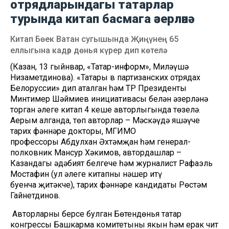
отрядларындагы татарлар
турында китап басмага әзерләнә
Китап Бөек Ватан сугышында Җиңүнең 65
еллыгына кадәр дөнья күрер дип көтелә
(Казан, 13 гыйнвар, «Татар-информ», Миләүшә
Низаметдинова). «Татары в партизанских отрядах
Белоруссии» дип аталган һәм ТР Президенты
Минтимер Шәймиев инициативасы белән әзерләнә
торган әлеге китап 4 кеше авторлыгында төзелә.
Аерым алганда, төп авторлар – Мәскәүдә яшәүче
тарих фәннәре докторы, МГИМО
профессоры Абдулхан Әхтәмҗан һәм генерал-
полковник Мансур Хәкимов, автордашлар –
Казандагы әдәбият белгече һәм журналист Рафаэль
Мостафин (ул әлеге китапны нәшер итү
буенча җитәкче), тарих фәннәре кандидаты Рөстәм
Гайнетдинов.
Авторларның берсе булган Бөтендөнья татар
конгрессы Башкарма комитетының якын һәм ерак чит