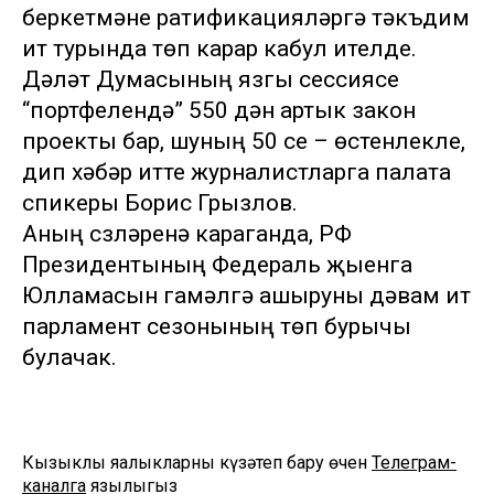
беркетмәне ратификацияләргә тәкъдим
итү турында төп карар кабул ителде.
Дәүләт Думасының язгы сессиясе
“портфелендә” 550 дән артык закон
проекты бар, шуның 50 се – өстенлекле,
дип хәбәр итте журналистларга палата
спикеры Борис Грызлов.
Аның сүзләренә караганда, РФ
Президентының Федераль җыенга
Юлламасын гамәлгә ашыруны дәвам итү
парламент сезонының төп бурычы
булачак.
Кызыклы яңалыкларны күзәтеп бару өчен
Телеграм-
каналга
язылыгыз