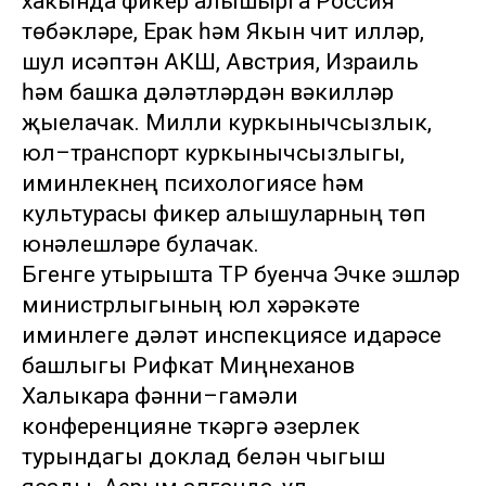
хакында фикер алышырга Россия
төбәкләре, Ерак һәм Якын чит илләр,
шул исәптән АКШ, Австрия, Израиль
һәм башка дәүләтләрдән вәкилләр
җыелачак. Милли куркынычсызлык,
юл–транспорт куркынычсызлыгы,
иминлекнең психологиясе һәм
культурасы фикер алышуларның төп
юнәлешләре булачак.
Бүгенге утырышта ТР буенча Эчке эшләр
министрлыгының юл хәрәкәте
иминлеге дәүләт инспекциясе идарәсе
башлыгы Рифкат Миңнеханов
Халыкара фәнни–гамәли
конференцияне үткәрүгә әзерлек
турындагы доклад белән чыгыш