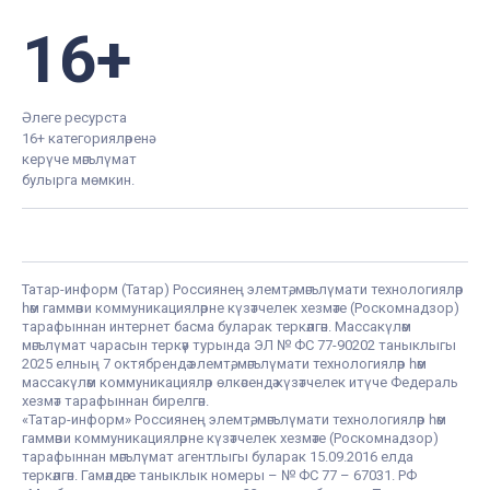
16+
Әлеге ресурста
16+ категорияләренә
керүче мәгълүмат
булырга мөмкин.
Татар-информ (Татар) Россиянең элемтә, мәгълүмати технологияләр
һәм гаммәви коммуникацияләрне күзәтчелек хезмәте (Роскомнадзор)
тарафыннан интернет басма буларак теркәлгән. Массакүләм
мәгълүмат чарасын теркәү турында ЭЛ № ФС 77-90202 таныклыгы
2025 елның 7 октябрендә элемтә, мәгълүмати технологияләр һәм
массакүләм коммуникацияләр өлкәсендә күзәтчелек итүче Федераль
хезмәт тарафыннан бирелгән.
«Татар-информ» Россиянең элемтә, мәгълүмати технологияләр һәм
гаммәви коммуникацияләрне күзәтчелек хезмәте (Роскомнадзор)
тарафыннан мәгълүмат агентлыгы буларак 15.09.2016 елда
теркәлгән. Гамәлдәге таныклык номеры – № ФС 77 – 67031. РФ