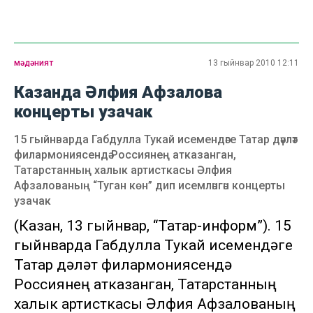
мәдәният
13 гыйнвар 2010 12:11
Казанда Әлфия Афзалова
концерты узачак
15 гыйнварда Габдулла Тукай исемендәге Татар дәүләт
филармониясендә Россиянең атказанган,
Татарстанның халык артисткасы Әлфия
Афзалованың “Туган көн” дип исемләнгән концерты
узачак
(Казан, 13 гыйнвар, “Татар-информ”). 15
гыйнварда Габдулла Тукай исемендәге
Татар дәүләт филармониясендә
Россиянең атказанган, Татарстанның
халык артисткасы Әлфия Афзалованың