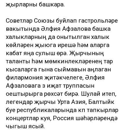
җырларны башкара.
Советлар Союзы буйлап гастрольләре
вакытында Әлфия Афзалова башка
халыкларның да онытылган халык
көйләрен җыюга ирешә һәм аларга
кабат яңа сулыш өрә. Җырчының
таланты һәм мөмкинлекләренең тар
кысаларга гына сыймавын аңлаган
филармония җитәкчелеге, Әлфия
Афзаловага үз иҗат труппасын
оештырырга рөхсәт бирә. Шулай итеп,
легендар җырчы Урта Азия, Балтыйк
буе республикаларында күп тапкырлар
концертлар куя, Россия шәһәрләрендә
чыгыш ясый.