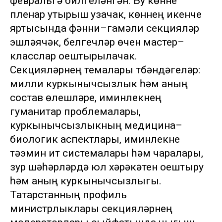
февральгә билгеләнгән. Бу көнне
пленар утырыш узачак, көннең икенче
яртысында фәнни–гамәли секцияләр
эшләячәк, белгечләр өчен мастер–
класслар оештырылачак.
Секцияләрнең темалары түбәндәгеләр:
милли куркынычсызлык һәм аның
состав өлешләре, иминлекнең
гуманитар проблемалары,
куркынычсызлыкның медицина–
биологик аспектлары, иминлекне
тәэмин итү системалары һәм чаралары,
зур шәһәрләрдә юл хәрәкәтен оештыру
һәм аның куркынычсызлыгы.
Татарстанның профиль
министрлыклары секцияләрнең