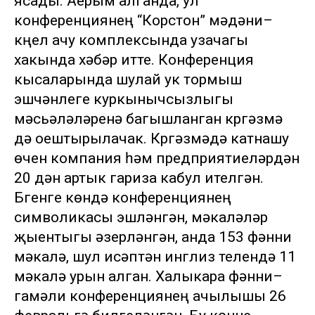
ясады. Аерым алганда, ул
конференциянең “Корстон” мәдәни–
күңел ачу комплексында узачагы
хакында хәбәр итте. Конференция
кысаларында шулай ук тормыш
эшчәнлеге куркынычсызлыгы
мәсьәләләренә багышланган күргәзмә
дә оештырылачак. Күргәзмәдә катнашу
өчен компания һәм предприятиеләрдән
20 дән артык гариза кабул ителгән.
Бүгенге көндә конференциянең
символикасы эшләнгән, мәкаләләр
җыентыгы әзерләнгән, анда 153 фәнни
мәкалә, шул исәптән инглиз телендә 11
мәкалә урын алган. Халыкара фәнни–
гамәли конференциянең ачылышы 26