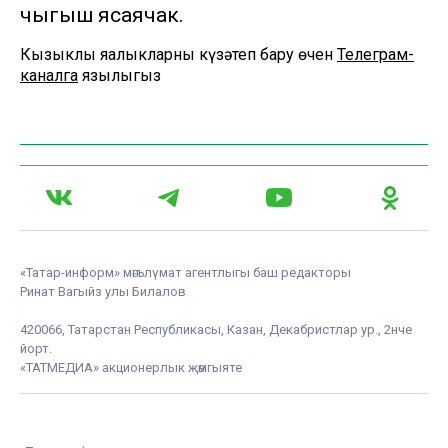
чыгыш ясаячак.
Кызыклы яңалыкларны күзәтеп бару өчен
Телеграм-
каналга
язылыгыз
«Татар-информ» мәгълүмат агентлыгы баш редакторы
Ринат Вагыйз улы Билалов
420066, Татарстан Республикасы, Казан, Декабристлар ур., 2нче
йорт.
«ТАТМЕДИА» акционерлык җәмгыяте