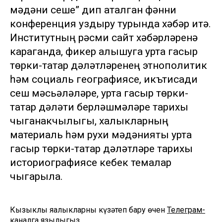
мәдәни үсеше” дип аталган фәнни
конференция уздыру турында хәбәр итә.
Институтның рәсми сайт хәбәрләренә
караганда, фикер алышуга урта гасыр
төрки-татар дәүләтләренең этнополитик
һәм социаль географиясе, икътисади
үсеш мәсьәләләре, урта гасыр төрки-
татар дәүләти берләшмәләре тарихы
чыганакчылыгы, халыкларның
материаль һәм рухи мәдәнияты урта
гасыр төрки-татар дәүләтләре тарихы
историографиясе кебек темалар
чыгарыла.
Кызыклы яңалыкларны күзәтеп бару өчен
Телеграм-
каналга
язылыгыз