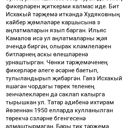
фикерләрен җиткерми калмас иде. Бит
Исхакый тәрҗемә иткәндә Худяковның
кайбер җөмләләре каршысына үз
аңлатмаларын язып барган. Ильяс
Камалов исә ул аңлатмаларны җәя
эчендә биргән, олырак күләмлеләрен
битләрнең аскы өлешләренә
урнаштырган. Чөнки тәрҗемәченең
фикерләре әлеге әсәрне баетып,
тулыландырып җибәргән. Гаяз Исхакый
яшәгән чордагы төрек теленең
үзенчәлекләрен дә саклап калырга
тырышкан ул. Татар әдибенә ихтирам
йөзеннән 1950 елларда кулланылган
төрекчә сүзләрне бүгенгесенә
алмаштырмаган. Бары тик тәрҗемә