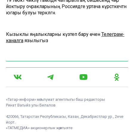
19 төбәктә чикләү гамәлдән чыгарылган, бишесендә чир
йоктыру очракларының Россиядәге уртача күрсәткечтән
югары булуы теркәлгән.
Кызыклы яңалыкларны күзәтеп бару өчен
Телеграм-
каналга
язылыгыз
«Татар-информ» мәгълүмат агентлыгы баш редакторы
Ринат Вагыйз улы Билалов
420066, Татарстан Республикасы, Казан, Декабристлар ур., 2нче
йорт.
«ТАТМЕДИА» акционерлык җәмгыяте