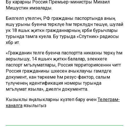
Бу карарны Россия Премьер-министры Михаил
Мишустин имзалады.
Билгеләп үтелгәнчә, РФ гражданы паспортында аның
яшәү урыны буенча теркәлүе һәм теркәлүдән төшүе, шулай
ук 18 яшькә җиткән гражданнарның хәрби бурычлары
турында тамга куела. Бу турыда «Спутник» радиосы
хәбәр итә.
«Гражданин теләге буенча паспортта никахны теркәү һәм
аерылышу, 14 яшькәчә җиткән балалар, элеккеге
паспорт мәгълүматлары, Россия территориясеннән читтә
Россия гражданины шәхесен ачыклаучы гамәлдәге
документ, кан төркеме һәм резус-фактор, салым
түләүченең идентификация номеры турында
мәгълүмат языла», диелгән документта.
Кызыклы яңалыкларны күзәтеп бару өчен
Телеграм-
каналга
язылыгыз