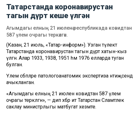
Татарстанда коронавирустан
тагын дүрт кеше үлгән
Агымдагы елның 21 июленә республикада ковидтан
587 үлем очрагы теркәлгән.
(Казан, 21 июль, «Татар-информ»). Узган тәүлектә
Татарстанда коронавирустан тагын дүрт хатын-кыз
үлгән. Алар 1933, 1938, 1951 һәм 1976 елларда туган
булган.
Үлем сәбәпләре патологоанатомик экспертиза нәтиҗәсендә
ачыкланган.
«Агымдагы елның 21 июленә ковидтан 587 үлем
очрагы теркәлгән», — дип хәбәр итә Татарстан Сәламәтлек
саклау министрлыгы матбугат хезмәте.