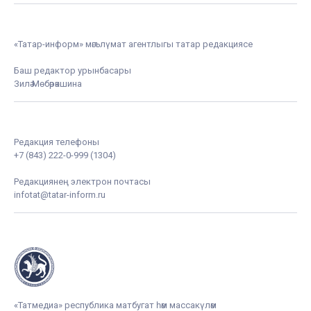
«Татар-информ» мәгълүмат агентлыгы татар редакциясе
Баш редактор урынбасары
Зилә Мөбәрәкшина
Редакция телефоны
+7 (843) 222-0-999 (1304)
Редакциянең электрон почтасы
infotat@tatar-inform.ru
«Татмедиа» республика матбугат һәм массакүләм