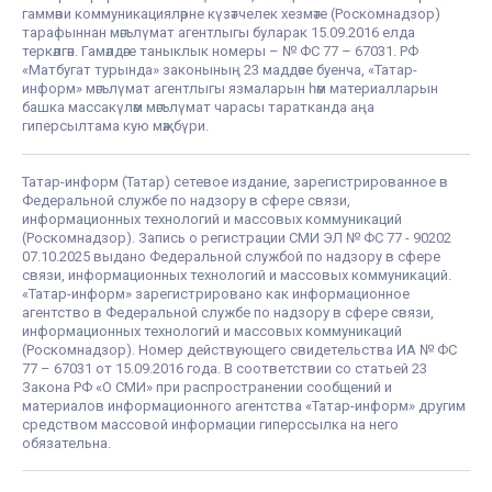
гаммәви коммуникацияләрне күзәтчелек хезмәте (Роскомнадзор)
тарафыннан мәгълүмат агентлыгы буларак 15.09.2016 елда
теркәлгән. Гамәлдәге таныклык номеры – № ФС 77 – 67031. РФ
«Матбугат турында» законының 23 маддәсе буенча, «Татар-
информ» мәгълүмат агентлыгы язмаларын һәм материалларын
башка массакүләм мәгълүмат чарасы таратканда аңа
гиперсылтама кую мәҗбүри.
Татар-информ (Татар) сетевое издание, зарегистрированное в
Федеральной службе по надзору в сфере связи,
информационных технологий и массовых коммуникаций
(Роскомнадзор). Запись о регистрации СМИ ЭЛ № ФС 77 - 90202
07.10.2025 выдано Федеральной службой по надзору в сфере
связи, информационных технологий и массовых коммуникаций.
«Татар-информ» зарегистрировано как информационное
агентство в Федеральной службе по надзору в сфере связи,
информационных технологий и массовых коммуникаций
(Роскомнадзор). Номер действующего свидетельства ИА № ФС
77 – 67031 от 15.09.2016 года. В соответствии со статьей 23
Закона РФ «О СМИ» при распространении сообщений и
материалов информационного агентства «Татар-информ» другим
средством массовой информации гиперссылка на него
обязательна.