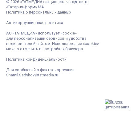
© 2026 «ТАТМЕДИА» акционерлык җәмгыяте
«Татар-информ» МА
Политика о персональных данных
Антикоррупционная политика
АО «ТАТМЕДИА» использует «cookie»
для персонализации сервисов и удобства
пользователей сайтом. Использование «cookie»
можно отменить в настройках браузера.
Политика конфиденциальности
Для сообщений о фактах коррупции:
Shamil.Sadykov@tatmedia.ru