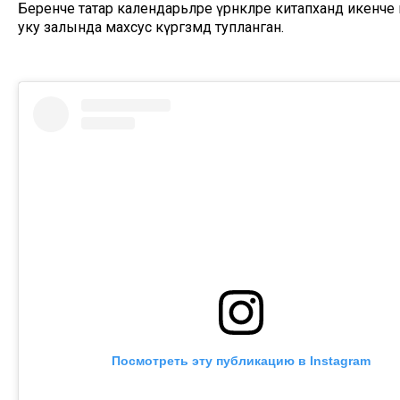
Беренче татар календарьләре үрнәкләре китапханәдә икенче
уку залында махсус күргәзмәдә тупланган.
Посмотреть эту публикацию в Instagram