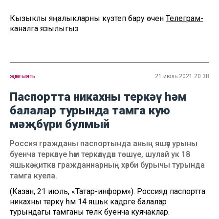
Кызыклы яңалыкларны күзәтеп бару өчен
Телеграм-
каналга
язылыгыз
җәмгыять
21 июль 2021 20:38
Паспортта никахны теркәү һәм
балалар турында тамга кую
мәҗбүри булмый
Россия гражданы паспортында аның яшәү урыны
буенча теркәлүе һәм теркәлүдән төшүе, шулай ук 18
яшькә җиткән гражданнарның хәрби бурычы турында
тамга куела.
(Казан, 21 июль, «Татар-информ»). Россиядә паспортта
никахны теркәү һәм 14 яшькә кадәрге балалар
турындагы тамганы теләк буенча куячаклар.