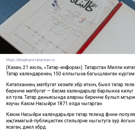
https://kitaphane.tatarstan.ru
(Казан, 21 июль, «Татар-информ»). Татарстан Милли китап
Татар календаренең 150 еллыгына багышланган күргәзм
Китапханәнең матбугат хезмәте хәбәр иткәнчә, быел татар теле
беренче матбугат — басма календарьләр барлыкка килүгә
ел тула. Татар дөньясында аларны беренче булып мәгъриф
язучы Каюм Насыйри 1871 елда чыгарган.
Каюм Насыйри календарьләре татар телендә фәнни-популя
иҗтимагый-публицистик стильләрне ныгытуга зур йогы
ясаган, диелә хәбәрдә.