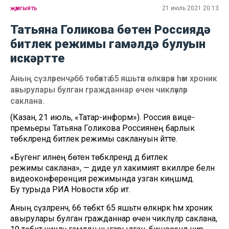
җәмгыять
21 июль 2021 20:13
Татьяна Голикова бөтен Россиядә
битлек режимы гамәлдә булуын
искәртте
Аның сүзләренчә, 66 төбәктә 65 яшьтән өлкәнрәк һәм хроник
авырулары булган гражданнар өчен чикләүләр
саклана.
(Казан, 21 июль, «Татар-информ»). Россия вице-
премьеры Татьяна Голикова Россиянең барлык
төбәкләрендә битлек режимы саклануын әйтте.
«Бүгенгә илнең бөтен төбәкләрендә дә битлек
режимы саклана», — диде ул хакимият вәкилләре белән
видеоконференция режимында узган киңәшмәдә.
Бу турыда РИА Новости хәбәр итә.
Аның сүзләренчә, 66 төбәктә 65 яшьтән өлкәнрәк һәм хроник
авырулары булган гражданнар өчен чикләүләр саклана,