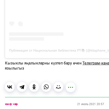
Публикация от Национальная библиотека РТ📚 (@kitaphane_ta
Кызыклы яңалыкларны күзәтеп бару өчен
Телеграм-кан
язылыгыз
хәвеф-хәтәр
21 июль 2021 20:57