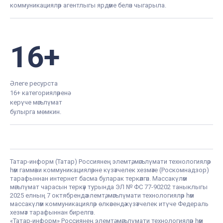
коммуникацияләр агентлыгы ярдәме белән чыгарыла.
16+
Әлеге ресурста
16+ категорияләренә
керүче мәгълүмат
булырга мөмкин.
Татар-информ (Татар) Россиянең элемтә, мәгълүмати технологияләр
һәм гаммәви коммуникацияләрне күзәтчелек хезмәте (Роскомнадзор)
тарафыннан интернет басма буларак теркәлгән. Массакүләм
мәгълүмат чарасын теркәү турында ЭЛ № ФС 77-90202 таныклыгы
2025 елның 7 октябрендә элемтә, мәгълүмати технологияләр һәм
массакүләм коммуникацияләр өлкәсендә күзәтчелек итүче Федераль
хезмәт тарафыннан бирелгән.
«Татар-информ» Россиянең элемтә, мәгълүмати технологияләр һәм