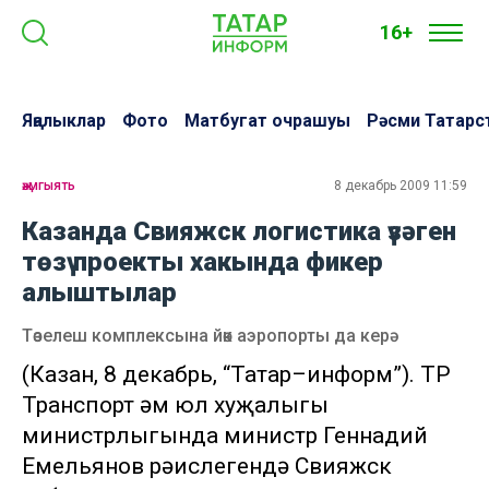
16+
Яңалыклар
Фото
Матбугат очрашуы
Рәсми Татарс
җәмгыять
8 декабрь 2009 11:59
Казанда Свияжск логистика үзәген
төзү проекты хакында фикер
алыштылар
Төзелеш комплексына йөк аэропорты да керә
(Казан, 8 декабрь, “Татар–информ”). ТР
Транспорт һәм юл хуҗалыгы
министрлыгында министр Геннадий
Емельянов рәислегендә Свияжск