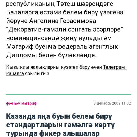
республиканың Тәтеш шәһәрендәге
Балаларга өстәмә белем бирү үзәгенә
йөрүче Ангелина Герасимова
“Декоратив-гамәли сәнгать әсәрләре”
номинациясендә җиңү яулады һәм
Мәгариф буенча федераль агентлык
Дипломы белән бүләкләнде.
Кызыклы яңалыкларны күзәтеп бару өчен
Телеграм-
каналга
язылыгыз
фән һәм мәгариф
8 декабрь 2009 11:32
Казанда яңа буын белем бирү
стандартларын гамәлгә кертү
турында фикер алышалар