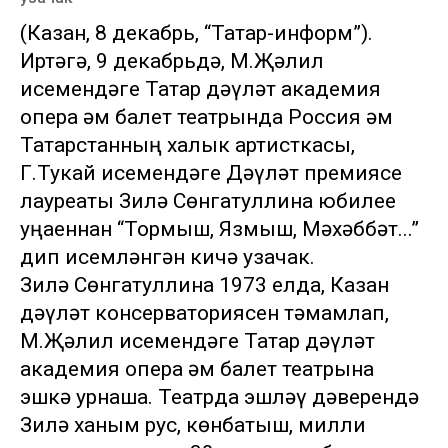
(Казан, 8 декабрь, “Татар-информ”).
Иртәгә, 9 декабрьдә, М.Җәлил
исемендәге Татар дәүләт академия
опера һәм балет театрында Россия һәм
Татарстанның халык артисткасы,
Г.Тукай исемендәге Дәүләт премиясе
лауреаты Зилә Сөнгатуллина юбилее
уңаеннан “Тормыш, Язмыш, Мәхәббәт...”
дип исемләнгән кичә узачак.
Зилә Сөнгатуллина 1973 елда, Казан
дәүләт консерваториясен тәмамлап,
М.Җәлил исемендәге Татар дәүләт
академия опера һәм балет театрына
эшкә урнаша. Театрда эшләү дәверендә
Зилә ханым рус, көнбатыш, милли