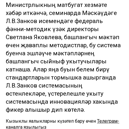
Министрлыкның матбугат хезмәте
хәбәр иткәнчә, семинарда Мәскәүдәге
Л.В.Занков исемендәге федераль
фәнни-методик үзәк директоры
Светлана Яковлева, башлангыч мәктәп
өчен җаваплы методистлар, бу система
буенча эшләүче мәктәпләрнең
башлангыч сыйныф укытучылары
катнаша. Алар яңа буын белем бирү
стандартларын тормышка ашырганда
Л.В.Занков системасының
өстенлекләре, үстерелешле укыту
системасында инновацияләр хакында
фикер алышыр дип көтелә.
Кызыклы яңалыкларны күзәтеп бару өчен
Телеграм-
каналга
язылыгыз