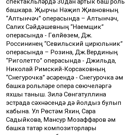
спектакльләрдә 30дан артык баш роль
башкара. Җырчы Нәҗип Җиһановның
“Алтынчәч” операсында – Алтынчәч,
Салих Сәйдәшевның “Наемщик”
операсында - Гөлйөзем, Дж.
Россининең “Севильский цирюльник”
операсында – Розина, Дж.Вердиның
“Риголетто” операсында - Джильда,
Николай Римский-Корсаковның
“Снегурочка” әсәрендә - Снегурочка һәм
башка рольләре опера сөючеләргә
яхшы таныш. Зилә Сөнгатуллина
эстрада сәхнәсендә дә йолдыз булып
кабына. Ул Рөстәм Яхин, Сара
Садыйкова, Мансур Мозаффаров һәм
башка татар композиторлары