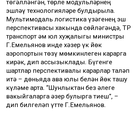
төгәлләнгән, төрле модульләрнең
эшләү технологияләре булдырыла.
Мультимодаль логистика үзәгенең эш
перспективасы хакында сөйләгәндә, ТР
транспорт һәм юл хуҗалыгы министры
Г.Емельянов инде хәзер үк йөк
аэропортын төзү мөмкинлеген карарга
кирәк, дип ассызыклады. Бүгенге
шартлар перспективалы карарлар таләп
итә – дөньяда һава юлы белән йөк ташу
күләме арта. “Шунлыктан без әлеге
вакыйгаларга әзер булырга тиеш”, –
дип билгеләп үтте Г.Емельянов.