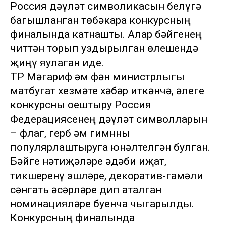
Россия дәүләт символикасын белүгә
багышланган төбәкара конкурсның
финалында катнашты. Алар бәйгенең
читтән торып уздырылган өлешендә
җиңү яулаган иде.
ТР Мәгариф һәм фән министрлыгы
матбугат хезмәте хәбәр иткәнчә, әлеге
конкурсны оештыру Россия
Федерациясенең дәүләт символларын
– флаг, герб һәм гимнны
популярлаштыруга юнәлтелгән булган.
Бәйге нәтиҗәләре әдәби иҗат,
тикшеренү эшләре, декоратив-гамәли
сәнгать әсәрләре дип аталган
номинацияләре буенча чыгарылды.
Конкурсның финалында