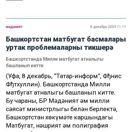
мәдәният
8 декабрь 2009 11:11
Башкортстан матбугат басмалары
уртак проблемаларны тикшерә
Башкортстанда Милли матбугат атналыгы
башланып китте
(Уфа, 8 декабрь, “Татар-информ”, Фђнис
Фђтхуллин). Башкортстанда Милли
матбугат атналыгы башланып китте.
Бу чараны, БР Мәдәният һәм милли
сәясәт министрлыгы белән берлектә,
Башкортстан хөкүмәте каршындагы
Матбугат, нәшрият һәм полиграфия