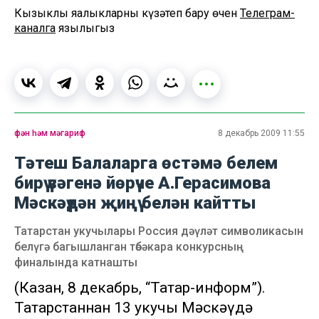
Кызыклы яңалыкларны күзәтеп бару өчен
Телеграм-
каналга
язылыгыз
фән һәм мәгариф
8 декабрь 2009 11:55
Тәтеш Балаларга өстәмә белем
бирү үзәгенә йөрүче А.Герасимова
Мәскәүдән җиңү белән кайтты
Татарстан укучылары Россия дәүләт символикасын
белүгә багышланган төбәкара конкурсның
финалында катнашты
(Казан, 8 декабрь, “Татар-информ”).
Татарстаннан 13 укучы Мәскәүдә