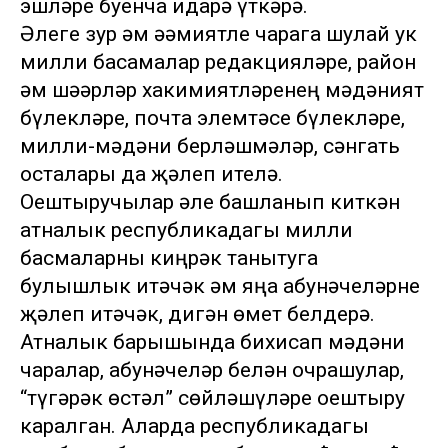
эшләре буенча идарә үткәрә.
Әлеге зур һәм әһәмиятле чарага шулай ук
милли басамалар редакцияләре, район
һәм шәһәрләр хакимиятләренең мәдәният
бүлекләре, почта элемтәсе бүлекләре,
милли-мәдәни берләшмәләр, сәнгать
осталары да җәлеп ителә.
Оештыручылар әле башланып киткән
атналык республикадагы милли
басмаларны киңрәк танытуга
булышлык итәчәк һәм яңа абунәчеләрне
җәлеп итәчәк, дигән өмет белдерә.
Атналык барышында бихисап мәдәни
чаралар, абунәчеләр белән очрашулар,
“түгәрәк өстәл” сөйләшүләре оештыру
каралган. Аларда республикадагы