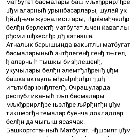
матбугат басмалары баш мљхђррирлђре
џђм аларныћ урынбасарлары, шулай ук
ђйдђњче журналистлары, тђрќемђчелђр
белђн берлектђ матбугат љчен ќаваплы
рђсми шђхеслђр дђ катнаша.
Атналык барышында вакытлы матбугат
басмаларыныћ эчтђлегенђ генђ тњгел,
ђ аларныћ тышкы бизђлешенђ,
укучылары белђн элемтђлђренђ џђм
башка актауль мђсьђлђлђргђ дђ
игътибар юнђлтелђ. Очрашуларда
республиканыћ тљп басмалары
мљхђррирлђре њзлђре љйрђнгђн џђм
тикшергђн темалар буенча докладлар
белђн дә чыгыш ясаячак.
Башкортстанныћ Матбугат, нђшрият џђм