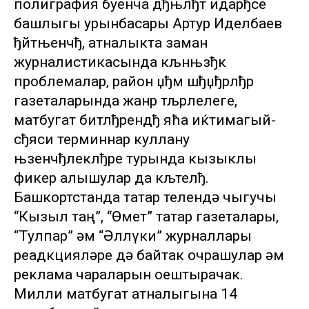
полиграфия буенча дђњлђт идарђсе
башлыгы урынбасары Артур Иделбаев
ђйтњенчђ, атналыкта заман
журналистикасында кљнњзђк
проблемалар, район џђм шђџђрлђр
газеталарында жанр тљрлелеге,
матбугат битлђрендђ яћа иќтимагый-
сђяси терминнар куллану
њзенчђлеклђре турында кызыклы
фикер алышулар да кљтелђ.
Башкортстанда татар телендә чыгучы
“Кызыл таң”, “Өмет” татар газеталары,
“Тулпар” һәм “Әллүки” журналлары
реадкцияләре дә байтак очрашулар һәм
реклама чараларын оештырачак.
Милли матбугат атналыгына 14