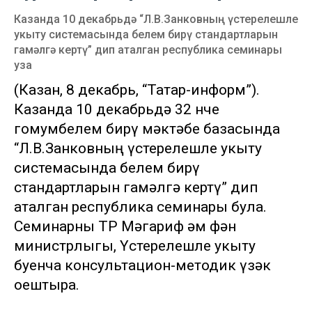
Казанда 10 декабрьдә “Л.В.Занковның үстерелешле
укыту системасында белем бирү стандартларын
гамәлгә кертү” дип аталган республика семинары
уза
(Казан, 8 декабрь, “Татар-информ”).
Казанда 10 декабрьдә 32 нче
гомумбелем бирү мәктәбе базасында
“Л.В.Занковның үстерелешле укыту
системасында белем бирү
стандартларын гамәлгә кертү” дип
аталган республика семинары була.
Семинарны ТР Мәгариф һәм фән
министрлыгы, Үстерелешле укыту
буенча консультацион-методик үзәк
оештыра.