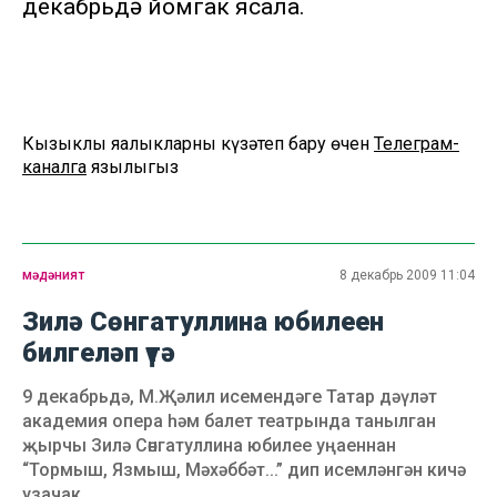
декабрьдә йомгак ясала.
Кызыклы яңалыкларны күзәтеп бару өчен
Телеграм-
каналга
язылыгыз
мәдәният
8 декабрь 2009 11:04
Зилә Сөнгатуллина юбилеен
билгеләп үтә
9 декабрьдә, М.Җәлил исемендәге Татар дәүләт
академия опера һәм балет театрында танылган
җырчы Зилә Сөнгатуллина юбилее уңаеннан
“Тормыш, Язмыш, Мәхәббәт...” дип исемләнгән кичә
узачак