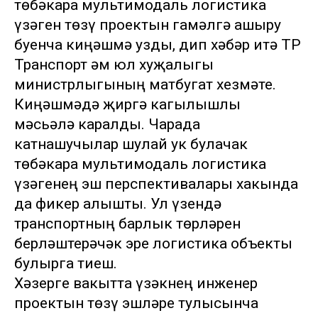
төбәкара мультимодаль логистика
үзәген төзү проектын гамәлгә ашыру
буенча киңәшмә узды, дип хәбәр итә ТР
Транспорт һәм юл хуҗалыгы
министрлыгының матбугат хезмәте.
Киңәшмәдә җиргә кагылышлы
мәсьәлә каралды. Чарада
катнашучылар шулай ук булачак
төбәкара мультимодаль логистика
үзәгенең эш перспективалары хакында
да фикер алышты. Ул үзендә
транспортның барлык төрләрен
берләштерәчәк эре логистика объекты
булырга тиеш.
Хәзерге вакытта үзәкнең инженер
проектын төзү эшләре тулысынча