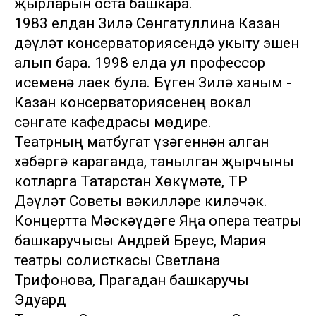
җырларын оста башкара.
1983 елдан Зилә Сөнгатуллина Казан
дәүләт консерваториясендә укыту эшен
алып бара. 1998 елда ул профессор
исеменә лаек була. Бүген Зилә ханым -
Казан консерваториясенең вокал
сәнгате кафедрасы мөдире.
Театрның матбугат үзәгеннән алган
хәбәргә караганда, танылган җырчыны
котларга Татарстан Хөкүмәте, ТР
Дәүләт Советы вәкилләре киләчәк.
Концертта Мәскәүдәге Яңа опера театры
башкаручысы Андрей Бреус, Мария
театры солисткасы Светлана
Трифонова, Прагадан башкаручы
Эдуард