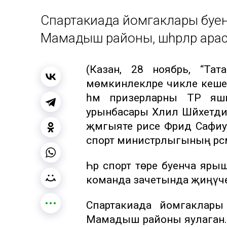
Спартакиада йомгаклары буе
Мамадыш районы, шәһәрләр ара
(Казан, 28 ноябрь, “Тата
мөмкинлекләре чикле кеше
һәм призерларны ТР яшь
урынбасары Хәлил Шәйхетд
җәмгыяте рәисе Фәридә Сафиул
спорт министрлыгының рәс
Һәр спорт төре буенча яры
команда зачетында җиңүчелә
Спартакиада йомгаклары
Мамадыш районы яулаган. 