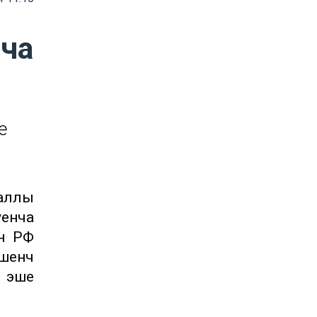
нча
е
Чаллы
уенча
н РФ
шенчә
ь эше