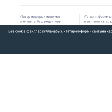
«Татар-информ» мәгълүмат
«Татар-информ» м
агентлыгы баш редакторы
агентлыгы татар 
Ринат Вагыйз улы Билалов
Баш редактор ур
Без cookie-файллар кулланабыз. «Татар-информ» сайтына кергән
420066, Татарстан Республикасы,
Зилә Мөбәрәкшина
Казан, Декабристлар ур., 2нче йорт.
«ТАТМЕДИА» акционерлык
җәмгыяте
Татар-информ (Татар) Россиянең элемтә, мәгълүмати техноло
мәгълүмат чарасын теркәү турында ЭЛ № ФС 77-90202 таныклы
хезмәт тарафыннан бирелгән.
«Татар-информ» Россиянең элемтә, мәгълүмати технологияләр
теркәлгән. Гамәлдәге таныклык номеры – № ФС 77 – 67031. 
массакүләм мәгълүмат чарасы таратканда аңа гиперсылтама
Татар-информ (Татар) сетевое издание, зарегистрированн