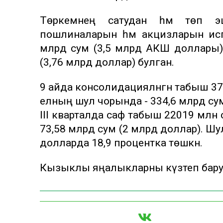
Төркемнең сатудан һәм төп эшч
пошлиналарын һәм акцизларын исә
млрд сум (3,5 млрд АКШ доллары) 
(3,76 млрд доллар) булган.
9 айда консолидацияләнгән табыш 372
елның шул чорында - 334,6 млрд сум
III кварталда саф табыш 22019 млн 
73,58 млрд сум (2 млрд доллар). Шула
долларда 18,9 процентка төшкән.
Кызыклы яңалыкларны күзәтеп бар