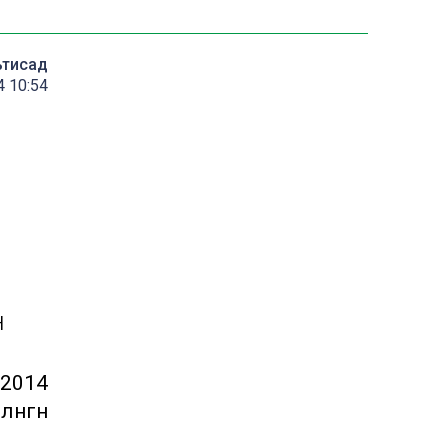
ътисад
4 10:54
н
 2014
әнгән