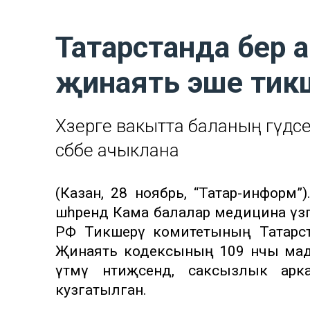
Татарстанда бер 
җинаять эше тикш
Хәзерге вакытта баланың гәүдәс
сәбәбе ачыклана
(Казан, 28 ноябрь, “Татар-информ
шәһәрендә Кама балалар медицина үзә
РФ Тикшерү комитетының Татарст
Җинаять кодексының 109 нчы маддәс
үтәмәү нәтиҗәсендә, саксызлык а
кузгатылган.