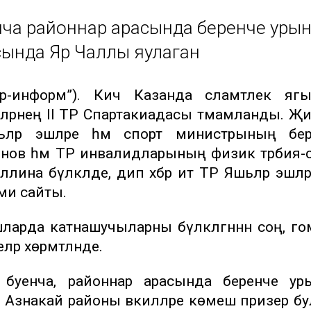
нча районнар арасында беренче уры
сында Яр Чаллы яулаган
р-информ”). Кичә Казанда сәламәтлек яг
ләрнең II ТР Спартакиадасы тәмамланды. Җ
ләр эшләре һәм спорт министрының бер
инов һәм ТР инвалидларының физик тәрбия-
лина бүләкләде, дип хәбәр итә ТР Яшьләр эшләр
ми сайты.
шларда катнашучыларны бүләкләгәннән соң, г
р хөрмәтләнде.
 буенча, районнар арасында беренче ур
Азнакай районы вәкилләре көмеш призер бу