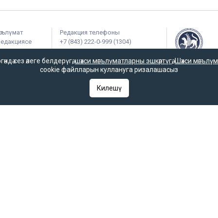
әгълүмат
Редакция телефоны
редакциясе
+7 (843) 222-0-999 (1304)
ынбасары
Редакциянең электрон почтасы
дә сез әлеге белдерүгә,
шәхси мәгълүматларны эшкәртүгә
,
Шәхси мәгълүм
«Татмедиа» ре
infotat@tatar-inform.ru
cookie файлларын куллануга ризалашасыз
һәм массакүлә
агентлыгы ярдә
Килешү
чыгарыла.
гияләр һәм гаммәви коммуникацияләрне күзәтчелек хезмәте (Роскомнадзор) 
гы 2025 елның 7 октябрендә элемтә, мәгълүмати технологияләр һәм массак
 һәм гаммәви коммуникацияләрне күзәтчелек хезмәте (Роскомнадзор) тара
РФ «Матбугат турында» законының 23 маддәсе буенча, «Татар-информ» мә
 кую мәҗбүри.
ое в Федеральной службе по надзору в сфере связи, информационных т