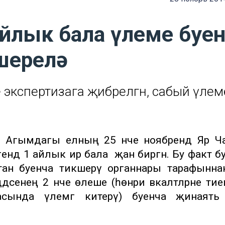
айлык бала үлеме буе
ерелә
е экспертизага җибәрелгән, сабый үлем
”). Агымдагы елның 25 нче ноябрендә Яр 
гендә 1 айлык ир бала җан биргән. Бу факт б
ан буенча тикшерү органнары тарафынна
енең 2 нче өлеше (һөнәри вәкаләтләрне тие
ркасында үлемгә китерү) буенча җинаят