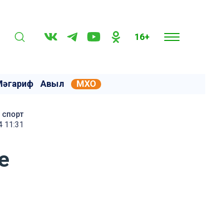
16+
Мәгариф
Авыл
МХО
спорт
4 11:31
е