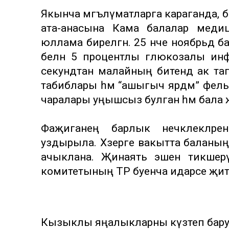
Якынча мәгълүматларга караганда, б
ата-анасына Кама балалар медици
юллама бирелгән. 25 нче ноябрьдә
белән 5 процентлы глюкозалы инфу
секундтан малайның битендә ак тап
табиблары һәм “ашыгыч ярдәм” фе
чаралары уңышсыз булган һәм бала җ
Фаҗиганең барлык нечкәлекләрен
уздырыла. Хәзерге вакытта баланың г
ачыклана. Җинаять эшен тикшерү 
комитетының ТР буенча идарәсе җитә
Кызыклы яңалыкларны күзәтеп бар