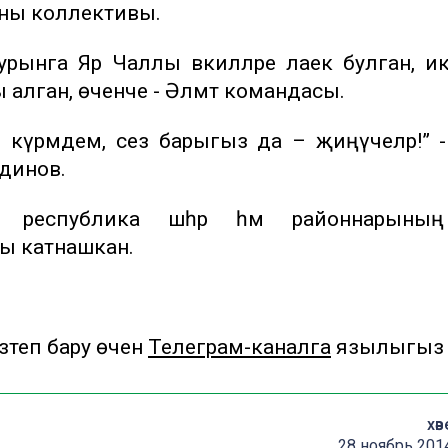
оны коллективы.
 урынга Яр Чаллы вәкилләре лаек булган, и
алган, өченче - Әлмәт командасы.
 күрмәдем, сез барыгыз да – җиңүчеләр!” 
тдинов.
ы республика шәһәр һәм районнарыны
ы катнашкан.
теп бару өчен
Телеграм-каналга
язылыгыз
хәв
28 ноябрь 201