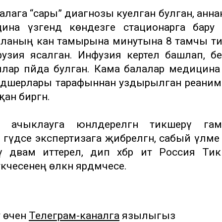
алага “сары” диагнозы куелган булган, анна
на үзәгендә көндезге стационарга бару
 баланың кан тамырына минутына 8 тамчы т
зия ясалган. Инфузия кертелә башлап, бе
лар пәйда булган. Кама балалар медицина 
льдшерлары тарафыннан уздырылган реани
ан биргән.
 ачыклауга юнәлдерелгән тикшерү гамәл
әүдәсе экспертизага җибәрелгән, сабый үлме с
дәвам иттерелә, дип хәбәр итә Россия Ти
кчесенең өлкән ярдәмчесе.
у өчен
Телеграм-каналга
язылыгыз