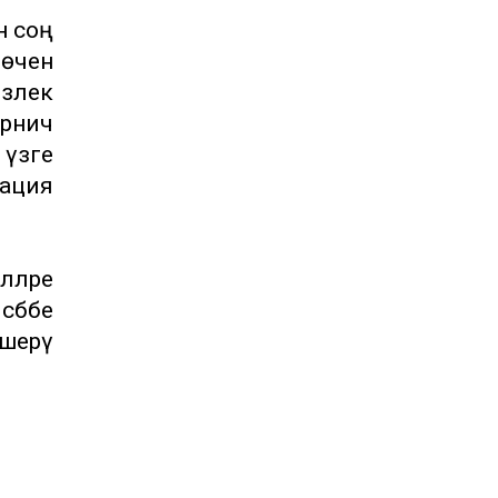
н соң
 өчен
излек
рничә
үзәге
мация
ләре
әбәбе
кшерү