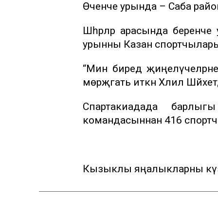
Өченче урында – Саба рай
Шәһәрләр арасында беренче
урынны Казан спортчылары 
“Мин биредә җиңелүчеләрне
мөрәҗәгать иткән Хәлил Шәйхе
Спартакиадада барлыг
командасыннан 416 спортч
Кызыклы яңалыкларны күзә