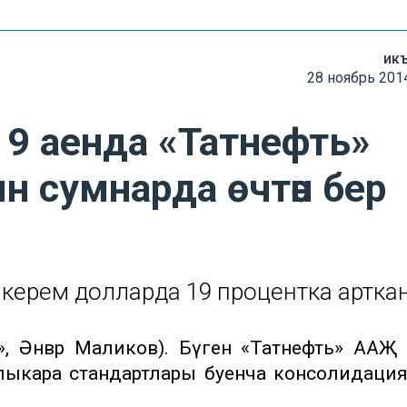
ик
28 ноябрь 201
9 аенда «Татнефть»
 сумнарда өчтән бер
 керем долларда 19 процентка артка
», Әнвәр Маликов). Бүген «Татнефть» ААҖ
лыкара стандартлары буенча консолидациял