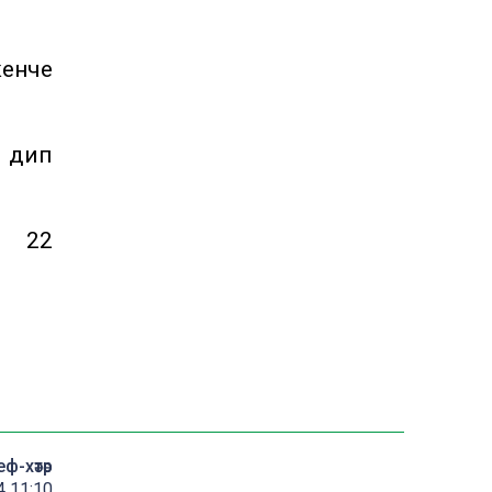
кенче
- дип
ң 22
еф-хәтәр
4 11:10