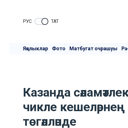
РУC
ТАТ
Яңалыклар
Фото
Матбугат очрашуы
Рә
Казанда сәламәтле
чикле кешеләрнең
төгәлләнде