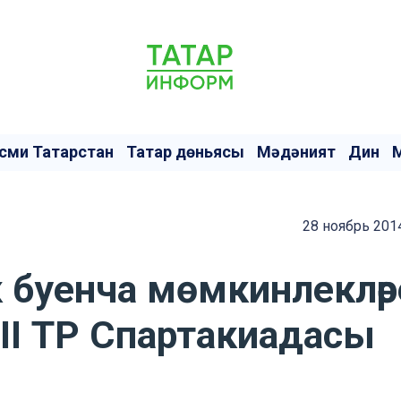
сми Татарстан
Татар дөньясы
Мәдәният
Дин
28 ноябрь 201
к буенча мөмкинлекләр
 II ТР Спартакиадасы