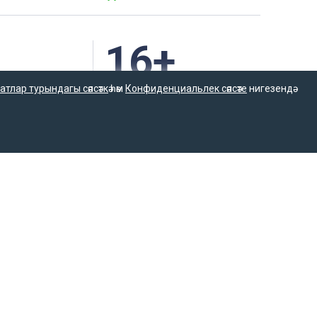
16+
атлар турындагы сәясәткә
һәм
Конфиденциальлек сәясәте
нигезендә
Әлеге ресурста
спублика матбугат
16+ категорияләренә
м коммуникацияләр
керүче мәгълүмат
ме белән
булырга мөмкин.
тарафыннан интернет басма буларак теркәлгән. Массакүләм
үләм коммуникацияләр өлкәсендә күзәтчелек итүче Федераль
фыннан мәгълүмат агентлыгы буларак 15.09.2016 елда
гълүмат агентлыгы язмаларын һәм материалларын башка
ехнологий и массовых коммуникаций (Роскомнадзор).