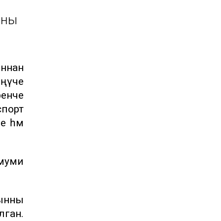
нны
ыннан
иңүче
енче
спорт
е һәм
омуми
ынны
лган.