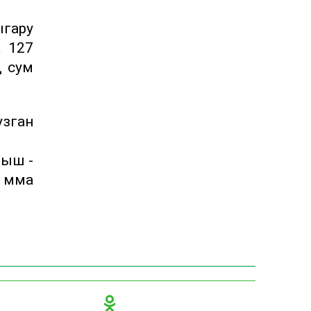
гару
а 127
д сум
узган
быш -
 әмма