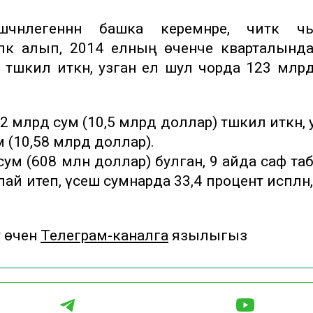
әнлегеннән башка керемнәре, читкә чы
пкә алып, 2014 елның өченче кварталынд
тәшкил иткән, узган ел шул чорда 123 млр
 млрд сум (10,5 млрд доллар) тәшкил иткән, 
 (10,58 млрд доллар).
сум (608 млн доллар) булган, 9 айда саф та
й итеп, үсеш сумнарда 33,4 процент исәпләнә,
у өчен
Телеграм-каналга
язылыгыз