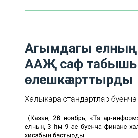
Агымдагы елның 
ААҖ саф табышын
өлешкә арттырды
Халыкара стандартлар буенча
(Казан, 28 ноябрь, «Татар-информ
елның 3 һәм 9 ае буенча финанс ха
хисабын бастырды.