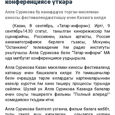
конференциясе үткәрә
Алла Сурикова бу көннәрдә уза торган мөселман
киносы фестивалендә катнашу өчен Казанга килде
(Казан, 8 сентябрь, «Татар-информ»). Иртәгә, 9
сентябрь14.30 сәгатьтә, танылган кинорежиссер һәм
сценарийчы, Россиянең халык артисты, Россия
кинематографиясе берлеге әгъзасы, Мәскәүнең
“Останкино” телевидение һәм радио институты
укытучысы Алла Сурикова белән “Татар-информ” МА
нда матбугат конференциясе уздңырыла.
Алла Сурикова Казан мөселман киносы фестивалендә
катнашу өчен башкалага килде. Ул тамашачылар
белән очрашуда төрле еллардагы картиналарыннан
өзекләр күрсәтәчәк һәм кино төшерү процессы турында
сөйләячәк. Шулай ук Алла Сурикова Казанда балалар
өчен соңгы төшерелгән фильмы “Полный вперед!”
комедиясен тәкъдим итәчәк.
Алла Сурикова билгеләп узганча, фильм балага мәхәббәт,
тулы гаиләдә яшәү кирәклеген, ә олыларга үзләрен