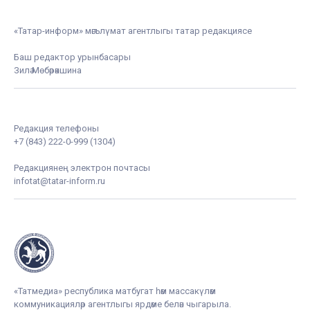
«Татар-информ» мәгълүмат агентлыгы татар редакциясе
Баш редактор урынбасары
Зилә Мөбәрәкшина
Редакция телефоны
+7 (843) 222-0-999 (1304)
Редакциянең электрон почтасы
infotat@tatar-inform.ru
«Татмедиа» республика матбугат һәм массакүләм
коммуникацияләр агентлыгы ярдәме белән чыгарыла.