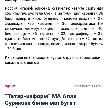
Россия мәгариф өлкәсендә күзәтчелек хезмәте сайтында
хәбәр ителгәнчә, рус теле буенча иң түбән дип каралган 36
балл җыярга кирәк булачак, ә математикадан - 27,
физикадан -36, химиядән – 36, информатика һәм
мәгълүмати-коммуникацион технологияләрдән – 40,
биологиядән – 36, тарихтан - 32, географиядән – 37,
җәмгыять белеменнән -42, рус әдәбтятыннан – 32, чит ил
телләре (инглиз, француз, немец, испан телләре) буенча
- 22 балл .
Кызыклы яңалыкларны күзәтеп бару өчен
Телеграм-
каналга
язылыгыз
мәдәният
8 сентябрь 2014 17:18
“Татар-информ” МА Алла
Сурикова белән матбугат