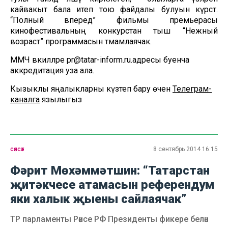
кайвакыт бала итеп тою файдалы булуын күрсәтә.
“Полный вперед” фильмы премьерасы
кинофестивальның конкурстан тыш “Нежный
возраст” программасын тәмамлаячак.
ММЧ вәкилләре pr@tatar-inform.ru.адресы буенча
аккредитация уза ала.
Кызыклы яңалыкларны күзәтеп бару өчен
Телеграм-
каналга
язылыгыз
сәясәт
8 сентябрь 2014 16:15
Фәрит Мөхәммәтшин: “Татарстан
җитәкчесе атамасын референдум
яки халык җыены сайлаячак”
ТР парламенты Рәисе РФ Президенты фикере белән