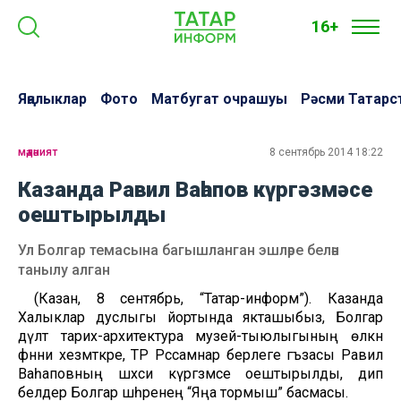
16+
Яңалыклар
Фото
Матбугат очрашуы
Рәсми Татарс
мәдәният
8 сентябрь 2014 18:22
Казанда Равил Ваһапов күргәзмәсе
оештырылды
Ул Болгар темасына багышланган эшләре белән
танылу алган
(Казан, 8 сентябрь, “Татар-информ”). Казанда
Халыклар дуслыгы йортында якташыбыз, Болгар
дәүләт тарих-архитектура музей-тыюлыгының өлкән
фәнни хезмәткәре, ТР Рәссамнар берлеге әгъзасы Равил
Ваһаповның шәхси күргәзмәсе оештырылды, дип
белдерә Болгар шәһәренең “Яңа тормыш” басмасы.