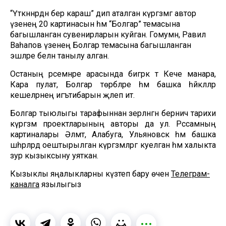
“Үткәннәрдән бер караш” дип аталган күргәзмәгә автор
үзенең 20 картинасын һәм “Болгар” темасына
багышланган сувенирларын куйган. Гомумән, Равил
Ваһапов үзенең Болгар темасына багышланган
эшләре белән танылу алган.
Останың рәсемнәре арасында бигрәк тә Кече манара,
Кара пулат, Болгар төрбәләре һәм башка һәйкәлләр
кешеләрнең игътибарын җәлеп итә.
Болгар тыюлыгы тарафыннан әзерләнгән берничә тарихи
күргәзмә проектларының авторы да ул. Рәссамның
картиналары Әлмәт, Алабуга, Ульяновск һәм башка
шәһәрләрдә оештырылган күргәзмәләргә куелган һәм халыкта
зур кызыксыну уяткан.
Кызыклы яңалыкларны күзәтеп бару өчен
Телеграм-
каналга
язылыгыз