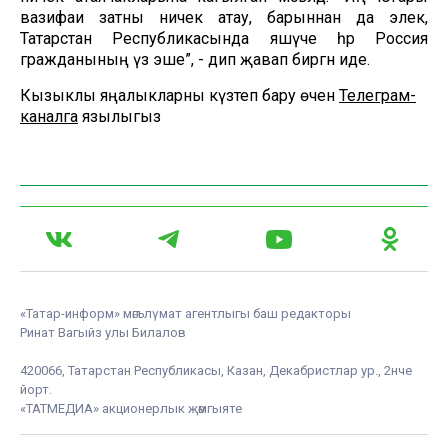
вазифаи затны ничек атау, барыннан да элек,
Татарстан Республикасында яшәүче һәр Россия
гражданының үз эше”, - дип җавап биргән иде.
Кызыклы яңалыкларны күзәтеп бару өчен
Телеграм-
каналга
язылыгыз
«Татар-информ» мәгълүмат агентлыгы баш редакторы
Ринат Вагыйз улы Билалов
420066, Татарстан Республикасы, Казан, Декабристлар ур., 2нче
йорт.
«ТАТМЕДИА» акционерлык җәмгыяте