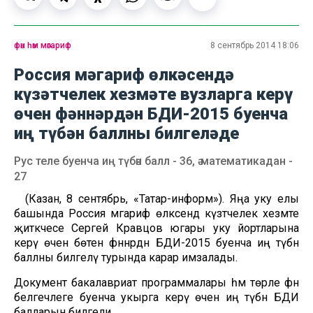
фән һәм мәгариф
8 сентябрь 2014 18:06
Россия мәгариф өлкәсендә
күзәтчелек хезмәте вузларга керү
өчен фәннәрдән БДИ-2015 буенча
иң түбән баллны билгеләде
Рус теле буенча иң түбән балл - 36, ә математикадан -
27
(Казан, 8 сентябрь, «Татар-информ»). Яңа уку елы
башында Россия мәгариф өлкәсендә күзәтчелек хезмәте
җитәкчесе Сергей Кравцов югары уку йортларына
керү өчен бөтен фәннәрдән БДИ-2015 буенча иң түбән
баллны билгеләү турында карар имзалады.
Документ бакалавриат программалары һәм төрле фән
белгечлеге буенча укырга керү өчен иң түбән БДИ
балларын билгели.