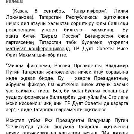
килешә
(Казан, 8 сентябрь, “Татар-информ”, Лилия
Локманова). Татарстан Республикасы җитәкчесен
ничек дип атауны халыктан сорштыру юлы белән яки
референдум үткәреп билгеләргә мөмкиннәр. Бу
хакта бүген “Бердәм Россия” Бөтенроссия сәяси
партиясенең Татарстан төбәк бүлегендә үткәрелгән
матбугат конференциясе
ндә ТР Дәүләт Советы Рәисе
Фәрит Мөхәммәтшин хәбәр итте.
“Минем фикеремчә, Россия Президенты Владимир
Путин Татарстан җитәкчелеген ничек атау соравына
инде җавап бирде. Бу — хәзерге Президентның
абруйлы фикере, һәм җитәкчене ничек атауны халык
үзе сайларга тиеш. Без, бу мәсьәлә буенча сораштыру
уздыру формасын билгеләрбез, дип уйлыйм. Әгәр әлеге
мәсьәлә кискенләшә икән, аны ТР Дәүләт Советы да карарга
әзер”, - диде Татарстан парламенты җитәкчесе.
Искәртеп үтәбез: РФ Президенты Владимир Путин
“Селигер”да узган форумда Татарстан җитәкчесен
ничек атаячакларына кагылган мәсьәләдә: “Иң югары