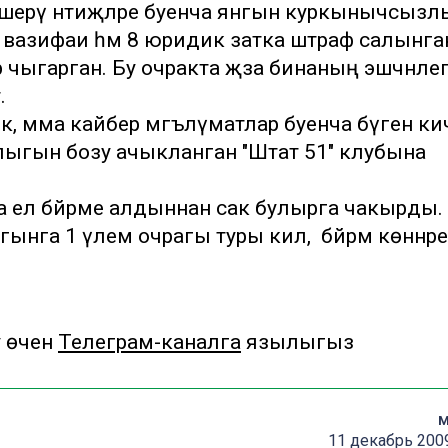
кшерү нәтиҗәләре буенча янгын куркынычсыз
 вазифаи һәм 8 юридик затка штраф салынга
 чыгарган. Бу очракта җәза бинаның эшчәнле
.
к, әмма кайбер мәгълүматлар буенча бүген ки
ыгын бозу ачыкланган "Штат 51" клубына
 ел бәйрәме алдыннан сак булырга чакырды.
ынга 1 үлем очрагы туры килә, ә бәйрәм көннәре
у өчен
Телеграм-каналга
язылыгыз
м
11 декабрь 2009