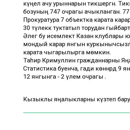
күңел ачу урыннарын тикшергән. Ти
бозуның 747 очрагы ачыкланган. 77
Прокуратура 7 объектка карата карар
30 тәүлеккә туктатып торудан гыйбарәт
Әлегә бу исемлектә Казан клублары ю
мондый карар янгын куркынычсызл
карата чыгарылырга мөмкин.
Таһир Кәримуллин гражданнарны Яңа
Статистика буенча, гади көннәрдә 9 янг
12 янгынга - 2 үлем очрагы .
Кызыклы яңалыкларны күзәтеп бар