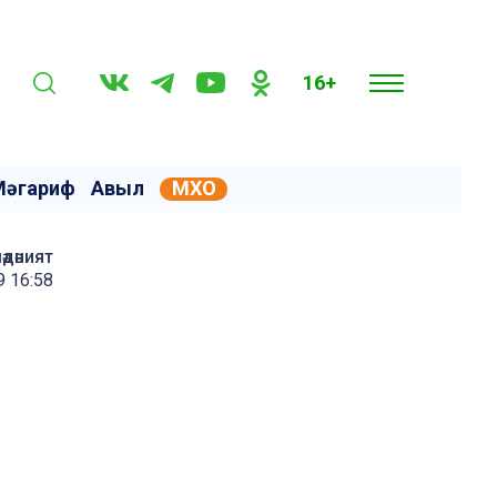
16+
Мәгариф
Авыл
МХО
әдәният
 16:58