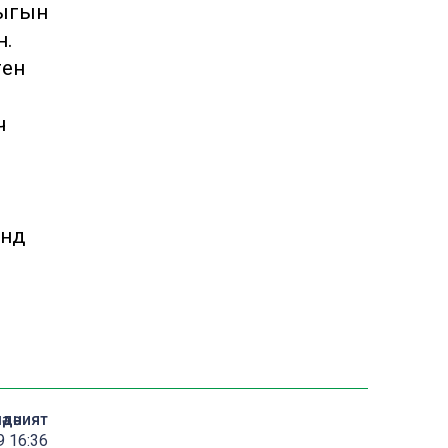
лыгын
н.
ген
ч
ндә
әдәният
 16:36