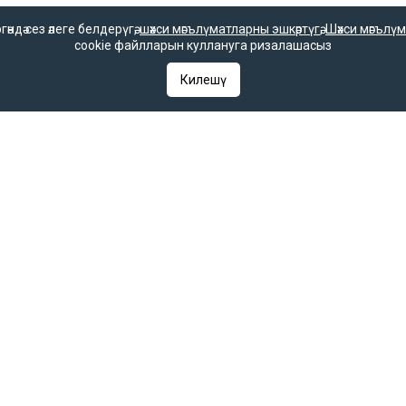
дә сез әлеге белдерүгә,
шәхси мәгълүматларны эшкәртүгә
,
Шәхси мәгълүм
cookie файлларын куллануга ризалашасыз
гияләр һәм гаммәви коммуникацияләрне күзәтчелек хезмәте (Роскомнадзор) 
гы 2025 елның 7 октябрендә элемтә, мәгълүмати технологияләр һәм массак
Килешү
 һәм гаммәви коммуникацияләрне күзәтчелек хезмәте (Роскомнадзор) тара
РФ «Матбугат турында» законының 23 маддәсе буенча, «Татар-информ» мә
 кую мәҗбүри.
ое в Федеральной службе по надзору в сфере связи, информационных т
 выдано Федеральной службой по надзору в сфере связи, информационны
ентство в Федеральной службе по надзору в сфере связи, информацио
С 77 – 67031 от 15.09.2016 года. В соответствии со статьей 23 Закон
ругим средством массовой информации гиперссылка на него обязатель