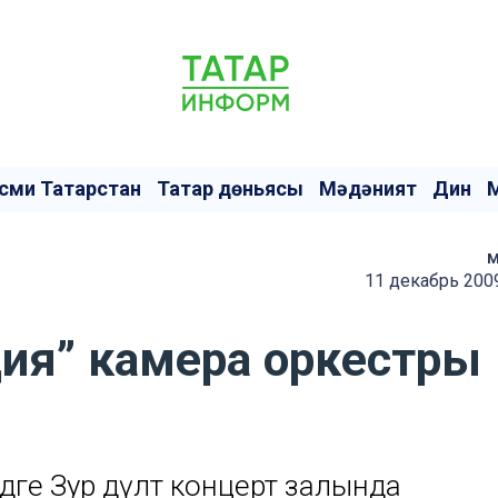
сми Татарстан
Татар дөньясы
Мәдәният
Дин
м
11 декабрь 2009
ия” камера оркестры
дәге Зур дәүләт концерт залында