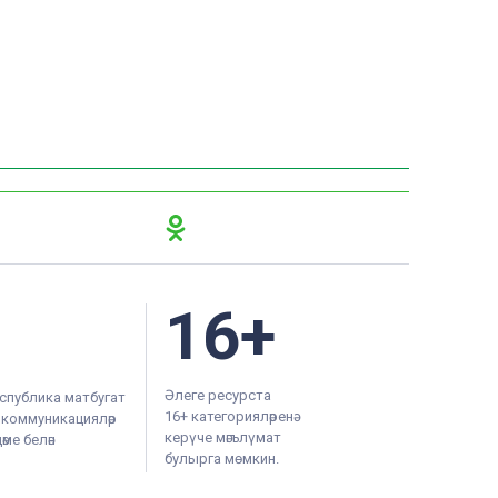
16+
Әлеге ресурста
спублика матбугат
16+ категорияләренә
м коммуникацияләр
керүче мәгълүмат
ме белән
булырга мөмкин.