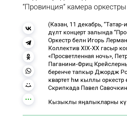
“Провинция” камера оркестры к
(Казан, 11 декабрь, “Татар-
дәүләт концерт залында “Пр
Оркестр белән Игорь Лерман
Коллектив XIX-XX гасыр ко
«Просветленная ночь», Пе
Паганини-Фриц Крейслерн
беренче тапкыр Джордж Ро
квартет һәм кыллы оркестр
Скрипкада Павел Савочкин у
Кызыклы яңалыкларны күзә