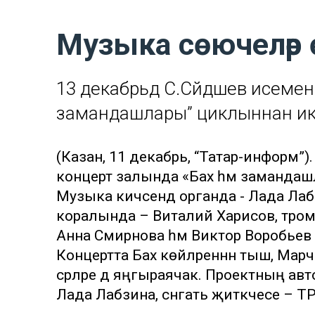
Музыка сөючеләр 
13 декабрьдә С.Сәйдәшев исеменд
замандашлары” циклыннан ик
(Казан, 11 декабрь, “Татар-информ”). 
концерт залында «Бах һәм замандаш
Музыка кичәсендә органда - Лада Ла
коралында – Виталий Харисов, тром
Анна Смирнова һәм Виктор Воробьев
Концертта Бах көйләреннән тыш, Мар
әсәрләре дә яңгыраячак. Проектның а
Лада Лабзина, сәнгать җитәкчесе – 