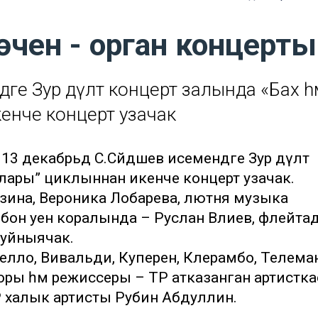
өчен - орган концерты
әге Зур дәүләт концерт залында «Бах һ
енче концерт узачак
13 декабрьдә С.Сәйдәшев исемендәге Зур дәүләт
лары” циклыннан икенче концерт узачак.
бзина, Вероника Лобарева, лютня музыка
бон уен коралында – Руслан Вәлиев, флейта
 уйныячак.
челло, Вивальди, Куперен, Клерамбо, Телема
вторы һәм режиссеры – ТР атказанган артистк
ТР халык артисты Рубин Абдуллин.