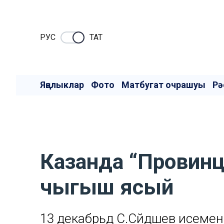
РУC
ТАТ
Яңалыклар
Фото
Матбугат очрашуы
Рә
Казанда “Провинц
чыгыш ясый
13 декабрьдә С.Сәйдәшев исемен