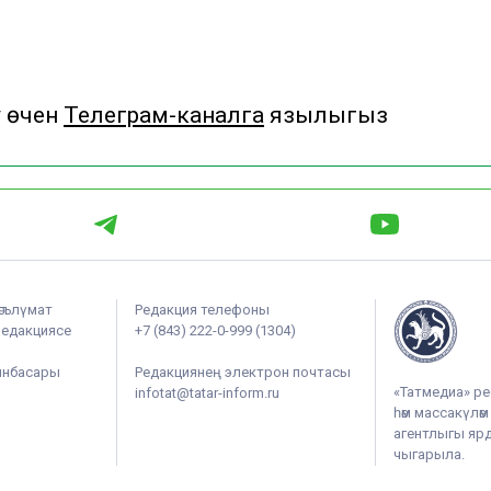
у өчен
Телеграм-каналга
язылыгыз
әгълүмат
Редакция телефоны
редакциясе
+7 (843) 222-0-999 (1304)
ынбасары
Редакциянең электрон почтасы
«Татмедиа» ре
infotat@tatar-inform.ru
һәм массакүлә
агентлыгы ярдә
чыгарыла.