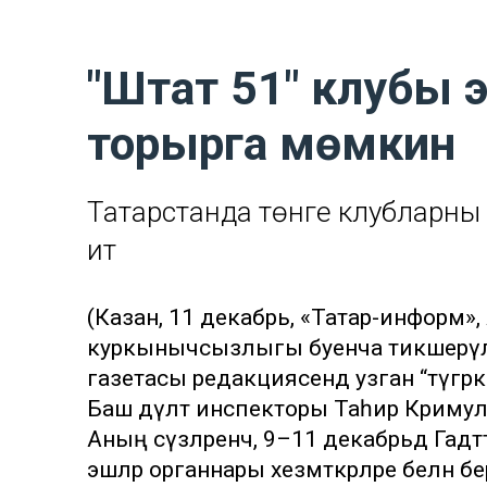
"Штат 51" клубы 
торырга мөмкин
Татарстанда төнге клубларны 
итә
(Казан, 11 декабрь, «Татар-информ»,
куркынычсызлыгы буенча тикшерүләр
газетасы редакциясендә узган “түгәр
Баш дәүләт инспекторы Таһир Кәриму
Аның сүзләренчә, 9–11 декабрьдә Гадә
эшләр органнары хезмәткәрләре белән б