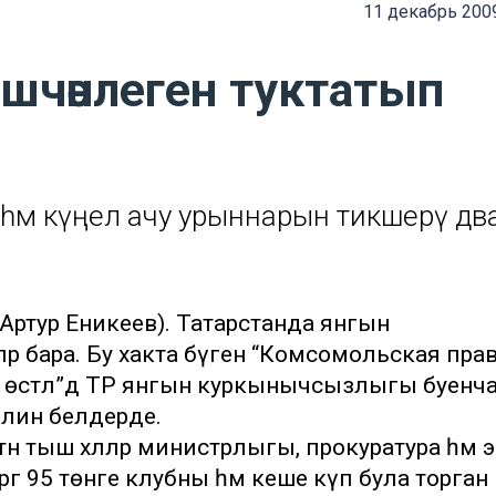
11 декабрь 2009
эшчәнлеген туктатып
һәм күңел ачу урыннарын тикшерү дәв
 Артур Еникеев). Татарстанда янгын
 бара. Бу хакта бүген “Комсомольская пра
әк өстәл”дә ТР янгын куркынычсызлыгы буенч
ллин белдерде.
ттән тыш хәлләр министрлыгы, прокуратура һәм 
ергә 95 төнге клубны һәм кеше күп була торган