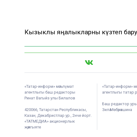
Кызыклы яңалыкларны күзәтеп бар
«Татар-информ» мәгълүмат
«Татар-информ» м
агентлыгы баш редакторы
агентлыгы татар 
Ринат Вагыйз улы Билалов
Баш редактор ур
420066, Татарстан Республикасы,
Зилә Мөбәрәкшина
Казан, Декабристлар ур., 2нче йорт.
«ТАТМЕДИА» акционерлык
җәмгыяте