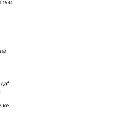
 16:44
ам
вда”
а
эчке