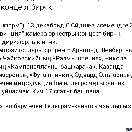
онцерт бирәчәк
информ”). 13 декабрьдә С.Сәйдәшев исемендәге 
овинция” камера оркестры концерт бирәчәк.
 дирижерлык итәчәк.
мпозиторлары әсәрләрен – Арнольд Шенбергн
тр Чайковскийның «Размышление», Никола
ың «Кампанелла»ны башкарачак. Казанда
мероның «Фуга птички», Эдвард Эльгарның
 өчен интродукция һәм аллегро яңгыраячак.
йнаячак. Кичә 17 сәгатьтә башлана.
теп бару өчен
Телеграм-каналга
язылыгыз
хәв