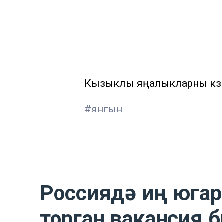
Кызыклы яңалыкларны күзә
#янгын
Россиядә иң югар
торган вакансия 