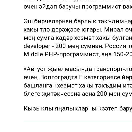
өчен әйдәп баручы программист ва
Эш бирүчеләрнең барлык тәкъдимнәр
хакы түләү дәрәҗәсе югары. Мисал өч
мең сумга кадәр хезмәт хакы булган
developer - 200 мең сумнан. Россия т
Middle PHP-программист, аңа 150-2
«Август җыелмасында транспорт-ло
өчен, Волгоградта E категориясе йө
башланган хезмәт хакы тәкъдим итә
бүлеге җитәкчесенә аена 200 мең сум
Кызыклы яңалыкларны күзәтеп бар