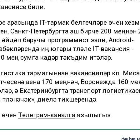
кансиясе били.
е арасында IT-тармак белгечләре өчен хезм
ен, Санкт-Петербургта эш бирүче 200 меңнән 
 әйдәп баручы программист эзли, Android-
өбәкләрендә иң югары түләүле IT-вакансия -
00 мең сумга кадәр тәкъдим итәләр.
гистика тармагыннан вакансияләр күп. Мис
ртүчесенә аена 170 меңнән, Воронежда 160 м
ләр, ә Екатеринбургта транспорт логистика
 түләнәчәк», диелә тикшеренүдә.
у өчен
Телеграм-каналга
язылыгыз
фән һәм 