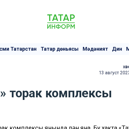
сми Татарстан
Татар дөньясы
Мәдәният
Дин
хәв
13 август 202
» торак комплексы
рак комплексы янында үлән яна. Бу хакта «Та