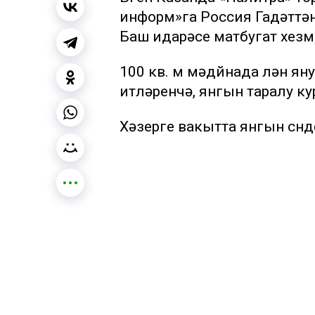
информ»га Россия Гадәттә
Баш идарәсе матбугат хезмә
100 кв. м мәдйнада үлән ян
итүләренчә, янгын таралу 
Хәзерге вакытта янгын сүнд