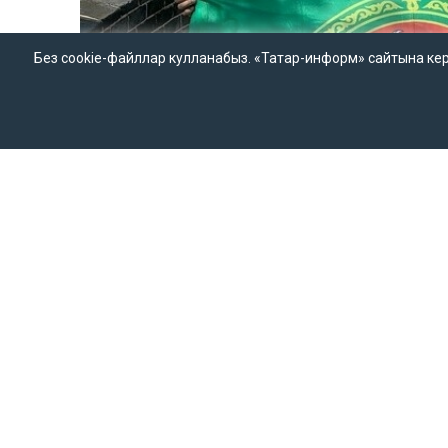
Без cookie-файллар кулланабыз. «Татар-информ» сайтына кергән