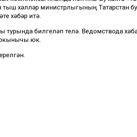
н тыш хәлләр министрлыгының Татарстан б
те хәбәр итә.
уы турында билгеләп үтелә. Ведомствода хәб
куркынычы юк.
ерелгән.