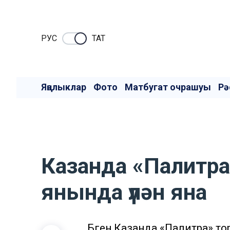
РУC
ТАТ
Яңалыклар
Фото
Матбугат очрашуы
Рә
Казанда «Палитра
янында үлән яна
Бүген Казанда «Палитра» то