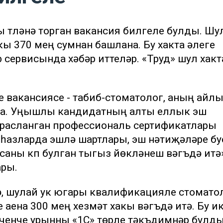
кы түләнә торган вакансия билгеле булды. Шу
ы 370 мең сумнан башлана. Бу хакта әлеге
 сервисында хәбәр иттеләр. «Труд» шул хакт
ле вакансиясе - табиб-стоматолог, аның айл
ана. Уңышлы кандидатның алты еллык эш
к расланган профессиональ сертификатлары
иһазларда эшләү шартлары, эш нәтиҗәләре бу
аны күп булган тыгыз йөкләнеш вәгъдә итә»
ары.
ә, шулай ук югары квалификацияле стомато
аена 300 мең хезмәт хакы вәгъдә итә. Бу и
Өченче урынны «1С» төрле тәкъдимнәр булд