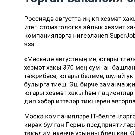
Россиядә августта иң күп хезмәт ха
итеп стоматологка айлык хезмәт хак
компанияләргә нигезләнеп SuperJob
яза.
«Мәскәүдә августның иң югары түләү
хезмәт хакы 370 мең сумнан башл
тәҗрибәсе, югары белеме, шулай у
булырга тиеш. Эш бирүче заманча җ
югары хезмәт хакы һәм пациентлар с
дип хәбәр иттеләр тикшеренү авторл
Мәскәү компанияләре IT-белгечләрг
кирәк булган Пермь предприятиләре 
тәкъдим икенче урынны бүлешкән. 