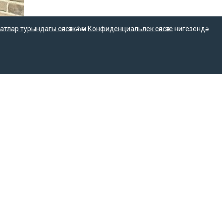
атлар турындагы сәясәткә
һәм
Конфиденциальлек сәясәте
нигезендә