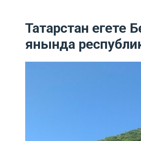
Татарстан егете 
янында республи