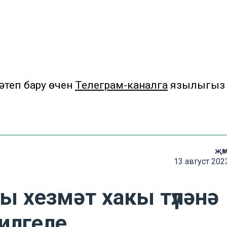
теп бару өчен
Телеграм-каналга
язылыгыз
җә
13 август 202
ы хезмәт хакы түләнә
билгеле