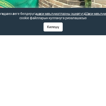
дә сез әлеге белдерүгә,
шәхси мәгълүматларны эшкәртүгә
,
Шәхси мәгълүм
cookie файлларын куллануга ризалашасыз
Килешү