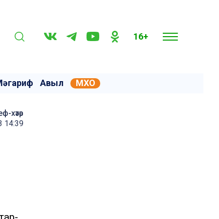
16+
Мәгариф
Авыл
МХО
еф-хәтәр
3 14:39
тар-