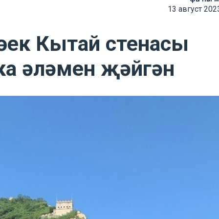
13 август 202
Бөек Кытай стенасы
ка әләмен җәйгән