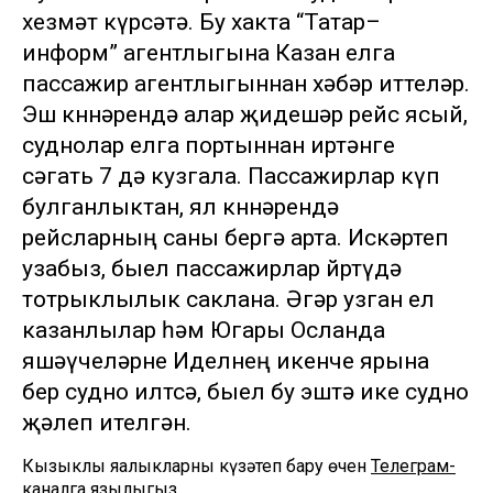
хезмәт күрсәтә. Бу хакта “Татар–
информ” агентлыгына Казан елга
пассажир агентлыгыннан хәбәр иттеләр.
Эш көннәрендә алар җидешәр рейс ясый,
суднолар елга портыннан иртәнге
сәгать 7 дә кузгала. Пассажирлар күп
булганлыктан, ял көннәрендә
рейсларның саны бергә арта. Искәртеп
узабыз, быел пассажирлар йөртүдә
тотрыклылык саклана. Әгәр узган ел
казанлылар һәм Югары Осланда
яшәүчеләрне Иделнең икенче ярына
бер судно илтсә, быел бу эштә ике судно
җәлеп ителгән.
Кызыклы яңалыкларны күзәтеп бару өчен
Телеграм-
каналга
язылыгыз