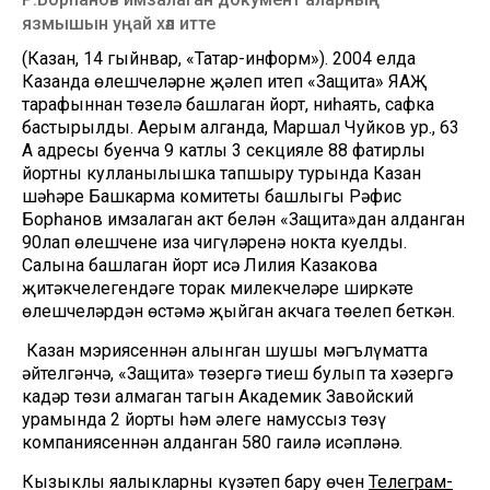
язмышын уңай хәл итте
(Казан, 14 гыйнвар, «Татар-информ»). 2004 елда
Казанда өлешчеләрне җәлеп итеп «Защита» ЯАҖ
тарафыннан төзелә башлаган йорт, ниһаять, сафка
бастырылды. Аерым алганда, Маршал Чуйков ур., 63
А адресы буенча 9 катлы 3 секцияле 88 фатирлы
йортны кулланылышка тапшыру турында Казан
шәһәре Башкарма комитеты башлыгы Рәфис
Борһанов имзалаган акт белән «Защита»дан алданган
90лап өлешченең иза чигүләренә нокта куелды.
Салына башлаган йорт исә Лилия Казакова
җитәкчелегендәге торак милекчеләре ширкәте
өлешчеләрдән өстәмә җыйган акчага төелеп беткән.
Казан мэриясеннән алынган шушы мәгълүматта
әйтелгәнчә, «Защита» төзергә тиеш булып та хәзергә
кадәр төзи алмаган тагын Академик Завойский
урамында 2 йорты һәм әлеге намуссыз төзү
компаниясеннән алданган 580 гаилә исәпләнә.
Кызыклы яңалыкларны күзәтеп бару өчен
Телеграм-