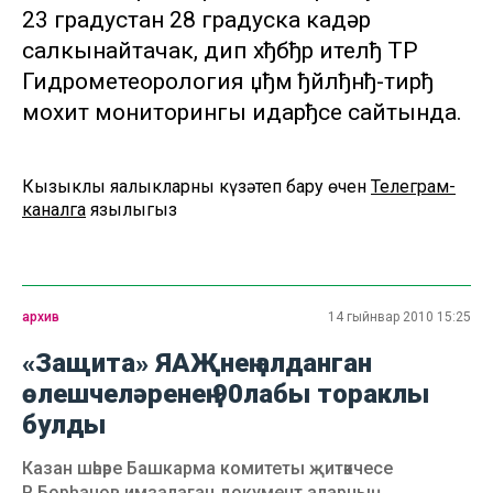
23 градустан 28 градуска кадәр
салкынайтачак, дип хђбђр ителђ ТР
Гидрометеорология џђм ђйлђнђ-тирђ
мохит мониторингы идарђсе сайтында.
Кызыклы яңалыкларны күзәтеп бару өчен
Телеграм-
каналга
язылыгыз
архив
14 гыйнвар 2010 15:25
«Защита» ЯАҖнең алданган
өлешчеләренең 90лабы тораклы
булды
Казан шәһәре Башкарма комитеты җитәкчесе
Р.Борһанов имзалаган документ аларның