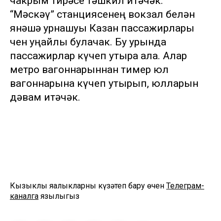
чакрым тирәсе тәшкил итәчәк.
“Мәскәү” станциясенең вокзал белән
янәшә урнашуы Казан пассажирлары
өчен уңайлы булачак. Бу урында
пассажирлар күчеп утыра ала. Алар
метро вагоннарыннан тимер юл
вагоннарына күчеп утырып, юлларын
дәвам итәчәк.
Кызыклы яңалыкларны күзәтеп бару өчен
Телеграм-
каналга
язылыгыз