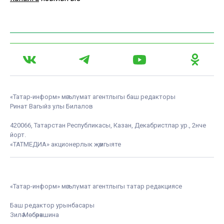
«Татар-информ» мәгълүмат агентлыгы баш редакторы
Ринат Вагыйз улы Билалов
420066, Татарстан Республикасы, Казан, Декабристлар ур., 2нче
йорт.
«ТАТМЕДИА» акционерлык җәмгыяте
«Татар-информ» мәгълүмат агентлыгы татар редакциясе
Баш редактор урынбасары
Зилә Мөбәрәкшина