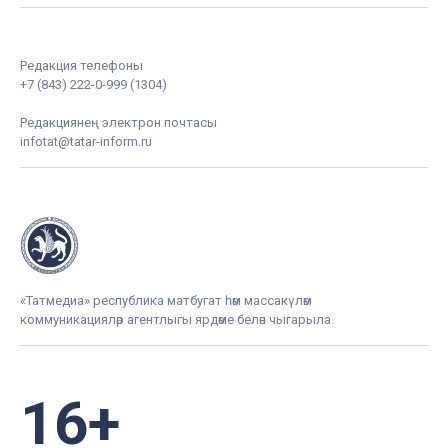
Редакция телефоны
+7 (843) 222-0-999 (1304)
Редакциянең электрон почтасы
infotat@tatar-inform.ru
«Татмедиа» республика матбугат һәм массакүләм
коммуникацияләр агентлыгы ярдәме белән чыгарыла.
16+