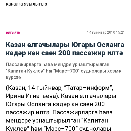
каналга
язылыгыз
җәмгыять
14 гыйнвар 2010 15:21
Казан елгачылары Югары Осланга
кадәр көн саен 200 пассажир илтә
Пассажирларга һава мендәре урнаштырылган
“Капитан Куклев” һәм “Марс–700” суднолары хезмәт
күрсәтә
(Казан, 14 гыйнвар, “Татар–информ”,
Ирина Игнатьева). Казан елгачылары
Югары Осланга кадәр көн саен 200
пассажир илтә. Пассажирларга һава
мендәре урнаштырылган “Капитан
Куклев” һәм “Марс–700” суднолары