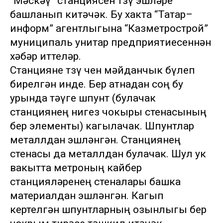
“Мәскәү” станциясен төзү эшләре
башланып китәчәк. Бу хакта “Татар–
информ” агентлыгына “Казметрострой”
муниципаль унитар предприятиесеннән
хәбәр иттеләр.
Станцияне төзү өчен мәйданчык бүлеп
бирелгән инде. Бер атнадан соң бу
урында тәүге шпунт (булачак
станциянең нигез чокыры стенасының
бер элементы) кагылачак. Шпунтлар
металлдан эшләнгән. Станциянең
стенасы да металлдан булачак. Шул ук
вакытта метроның кайбер
станцияләренең стеналары башка
материалдан эшләнгән. Кагып
кертелгән шпунтларның озынлыгы бер