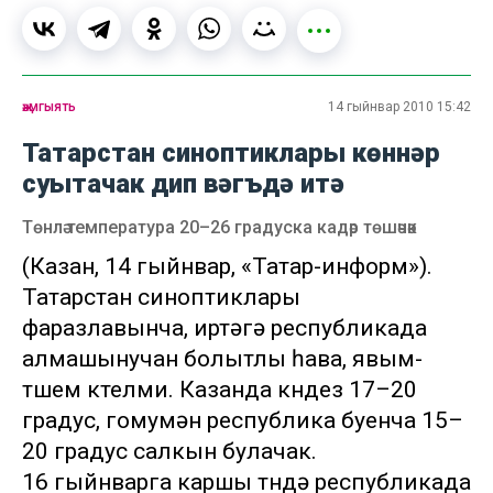
җәмгыять
14 гыйнвар 2010 15:42
Татарстан синоптиклары көннәр
суытачак дип вәгъдә итә
Төнлә температура 20–26 градуска кадәр төшәчәк
(Казан, 14 гыйнвар, «Татар-информ»).
Татарстан синоптиклары
фаразлавынча, иртәгә республикада
алмашынучан болытлы һава, явым-
төшем көтелми. Казанда көндез 17–20
градус, гомумән республика буенча 15–
20 градус салкын булачак.
16 гыйнварга каршы төндә республикада