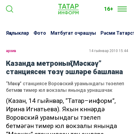
16+
Яңалыклар
Фото
Матбугат очрашуы
Рәсми Татарс
архив
14 гыйнвар 2010 15:44
Казанда метроның “Мәскәү”
станциясен төзү эшләре башлана
“Мәскәү” станциясе Воровский урамындагы төзелеп
бетмәгән тимер юл вокзалы янында урнашачак
(Казан, 14 гыйнвар, “Татар–информ”,
Ирина Игнатьева). Якын көннәрдә
Воровский урамындагы төзелеп
бетмәгән тимер юл вокзалы янында