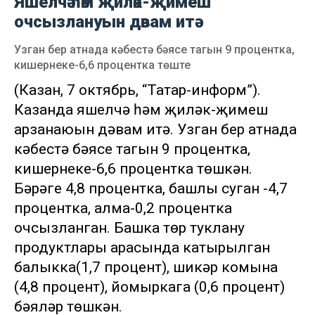
Яшелчә һәм җиләк-җимеш
очсызлануын дәвам итә
Узган бер атнада кәбестә бәясе тагын 9 процентка,
кишернеке-6,6 процентка төште
(Казан, 7 октябрь, “Татар-информ”).
Казанда яшелчә һәм җиләк-җимеш
арзанаюын дәвам итә. Узган бер атнада
кәбестә бәясе тагын 9 процентка,
кишернеке-6,6 процентка төшкән.
Бәрәңге 4,8 процентка, башлы суган -4,7
процентка, алма-0,2 процентка
очсызланган. Башка төр туклану
продуктлары арасында катырылган
балыкка(1,7 процент), шикәр комына
(4,8 процент), йомыркага (0,6 процент)
бәяләр төшкән.