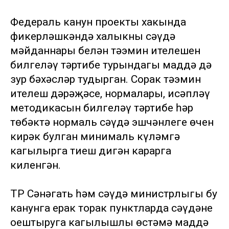
Федераль канун проекты хакында
фикерләшкәндә халыкның сәүдә
мәйданнары белән тәэмин ителешен
билгеләү тәртибе турындагы маддә дә
зур бәхәсләр тудырган. Соңрак тәэмин
ителеш дәрәҗәсе, нормалары, исәпләү
методикасын билгеләү тәртибе һәр
төбәктә нормаль сәүдә эшчәнлеге өчен
кирәк булган минималь күләмгә
кагылырга тиеш дигән карарга
киленгән.
ТР Сәнәгать һәм сәүдә министрлыгы бу
канунга ерак торак пунктларда сәүдәне
оештыруга кагылышлы өстәмә маддә