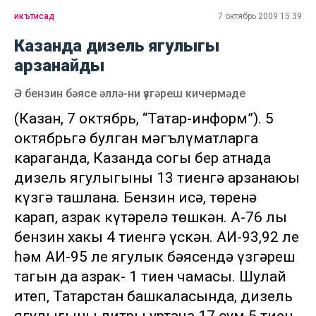
икътисад
7 октябрь 2009 15:39
Казанда дизель ягулыгы
арзанайды
Ә бензин бәясе әллә-ни үзгәреш кичермәде
(Казан, 7 октябрь, “Татар-информ”). 5
октябрьгә булган мәгълүматларга
караганда, Казанда соңгы бер атнада
дизель ягулыгының 13 тиенгә арзанаюы
күзгә ташлана. Бензин исә, төренә
карап, азрак күтәрелә төшкән. А-76 лы
бензин хакы 4 тиенгә үскән. АИ-93,92 ле
һәм АИ-95 ле ягулык бәясендә үзгәреш
тагын да азрак- 1 тиен чамасы. Шулай
итеп, Татарстан башкаласында, дизель