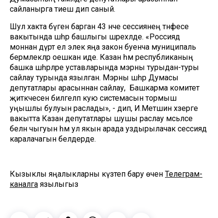
сайланырга тиеш дип саный.
Шул хакта бүген барган 43 нче сессиянең тәнәфесе
вакытында шәһәр башлыгы шәрехләде. «Россиядә
моннан дүрт ел элек яңа закон буенча муниципаль
берәмлекләр оешкан иде. Казан һәм республиканың
башка шәһәрләре уставларында мэрны турыдан-туры
сайлау турында язылган. Мэрны шәһәр Думасы
депутатлары арасыннан сайлау, ә Башкарма комитет
җитәкчесен билгеләп кую системасын тормыш
уңышлы булуын раслады», - дип, И.Метшин хәзерге
вакытта Казан депутатлары шушы раслау мәсьәләсе
белән чыгуын һәм ул якын арада уздырылачак сессиядә
каралачагын белдерде.
Кызыклы яңалыкларны күзәтеп бару өчен
Телеграм-
каналга
язылыгыз