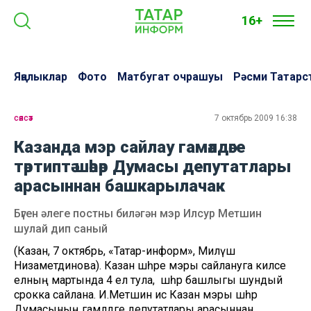
16+
Яңалыклар
Фото
Матбугат очрашуы
Рәсми Татарс
сәясәт
7 октябрь 2009 16:38
Казанда мэр сайлау гамәлдәге
тәртиптә шәһәр Думасы депутатлары
арасыннан башкарылачак
Бүген әлеге постны биләгән мэр Илсур Метшин
шулай дип саный
(Казан, 7 октябрь, «Татар-информ», Миләүшә
Низаметдинова). Казан шәһәре мэры сайлануга киләсе
елның мартында 4 ел тула, ә шәһәр башлыгы шундый
срокка сайлана. И.Метшин исә Казан мэры шәһәр
Думасының гамәлдәге депутатлары арасыннан