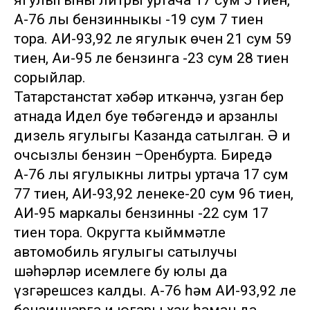
ягулыгының литры уртача 17 сум 5 тиен,
А-76 лы бензинныкы -19 сум 7 тиен
тора. АИ-93,92 ле ягулык өчен 21 сум 59
тиен, Аи-95 ле бензинга -23 сум 28 тиен
сорыйлар.
Татарстанстат хәбәр иткәнчә, узган бер
атнада Идел буе төбәгендә иң арзанлы
дизель ягулыгы Казанда сатылган. Ә иң
очсызлы бензин –Оренбурта. Биредә
А-76 лы ягулыкның литры уртача 17 сум
77 тиен, АИ-93,92 ленеке-20 сум 96 тиен,
АИ-95 маркалы бензинның -22 сум 17
тиен тора. Округта кыйммәтле
автомобиль ягулыгы сатылучы
шәһәрләр исемлеге бу юлы да
үзгәрешсез калды. А-76 һәм АИ-93,92 ле