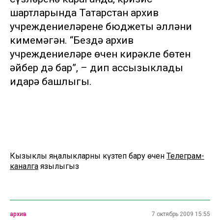
шартларында Татарстан архив
учреждениеләренең бюджеты әлләни
кимемәгән. “Бездә архив
учреждениеләре өчен кирәкле бөтен
әйбер дә бар”, – дип ассызыклады
идарә башлыгы.
Кызыклы яңалыкларны күзәтеп бару өчен
Телеграм-
каналга
язылыгыз
архив
7 октябрь 2009 15:55