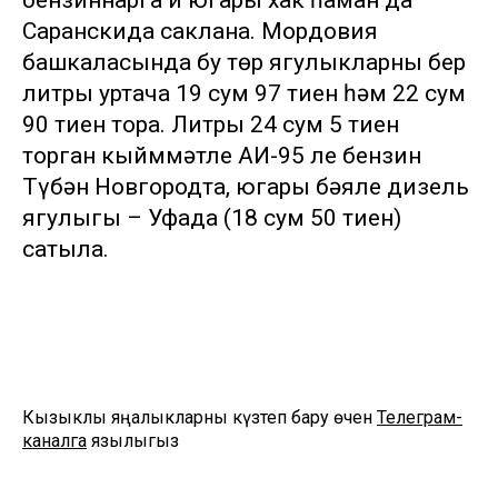
бензиннарга иң югары хак һаман да
Саранскида саклана. Мордовия
башкаласында бу төр ягулыкларның бер
литры уртача 19 сум 97 тиен һәм 22 сум
90 тиен тора. Литры 24 сум 5 тиен
торган кыйммәтле АИ-95 ле бензин
Түбән Новгородта, югары бәяле дизель
ягулыгы – Уфада (18 сум 50 тиен)
сатыла.
Кызыклы яңалыкларны күзәтеп бару өчен
Телеграм-
каналга
язылыгыз