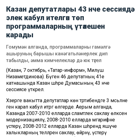
Казан депутатлары 43 нче сессиядә
элек кабул ителгән төп
программаларның үтәлешен
карады
Гомумән алганда, программаларны гамәлгә
ашыруның барышы канәгатьләнерлек дип
табылды, әмма кимчелекләр дә юк түгел
(Казан, 7 октябрь, «Татар-информ», Миләүшә
Низаметдинова). Бүген 46 депутатның 41е
катнашында Казан шәһәре Думасының 43 нче
сессиясе үткәрелә.
Хәзерге вакытта депутатлар көн тәртибендәге 3 мәсьәләне
генә карап кабул итәргә өлгерде. Аерым алганда,
Казанда 2007-2010 елларда сәламәтлек саклау өлкәсен
модернизацияләү, 2008-2010 елларда мәгарифне
үстерү, 2008-2012 елларда Казан шәһәрендә яшәүче
халыкларның телләрен саклау, өйрәнү, үстерү