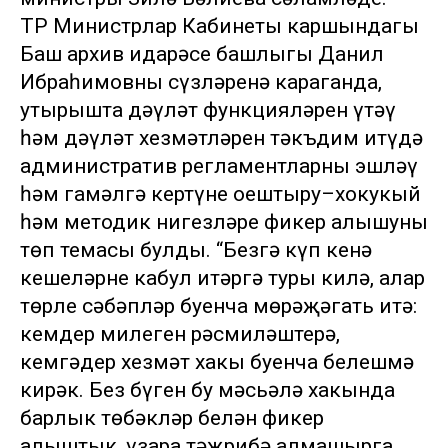
ТР Министрлар Кабинеты каршындагы
Баш архив идарәсе башлыгы Данил
Ибраһимовның сүзләренә караганда,
утырышта дәүләт функцияләрен үтәү
һәм дәүләт хезмәтләрен тәкъдим итүдә
административ регламентларны эшләү
һәм гамәлгә кертүнең оештыру–хокукый
һәм методик нигезләре фикер алышуның
төп темасы булды. “Безгә күп кенә
кешеләрне кабул итәргә туры килә, алар
төрле сәбәпләр буенча мөрәҗәгать итә:
кемдер милеген рәсмиләштерә,
кемгәдер хезмәт хакы буенча белешмә
кирәк. Без бүген бу мәсьәлә хакында
барлык төбәкләр белән фикер
алыштык, үзара тәҗрибә алмашырга