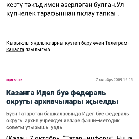
кертү тәкъдимен әзерләгән булган.Ул
күпчелек тарафыннан яклау тапкан.
Кызыклы яңалыкларны күзәтеп бару өчен
Телеграм-
каналга
язылыгыз
җәмгыять
7 октябрь 2009 16:25
Казанга Идел буе федераль
округы архивчылары җыелды
Бүген Татарстан башкаласында Идел буе федераль
округы архив учреждениеләре фәнни–методик
советы утырышы узды
(Казан, 7 октябрь, “Татар–информ”, Нина