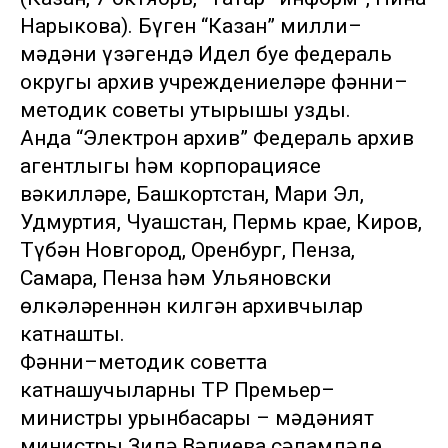
Нарыкова). Бүген “Казан” милли–
мәдәни үзәгендә Идел буе федераль
округы архив учреждениеләре фәнни–
методик советы утырышы узды.
Анда “Электрон архив” Федераль архив
агентлыгы һәм корпорациясе
вәкилләре, Башкортстан, Мари Эл,
Удмуртия, Чуашстан, Пермь крае, Киров,
Түбән Новгород, Оренбург, Пенза,
Самара, Пенза һәм Ульяновски
өлкәләреннән килгән архивчылар
катнашты.
Фәнни–методик советта
катнашучыларны ТР Премьер–
министры урынбасары – мәдәният
министры Зилә Вәлиева сәламләде.