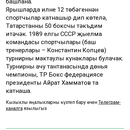
башлана.
Ярышларда илнең 12 төбәгеннән
спортчылар катнашыр дип көтелә,
Татарстанны 50 боксчы тәкъдим
итәчәк. 1989 елгы СССР җыелма
командасы спортчылары (баш
тренерлары – Константин Копцев)
турнирның мактаулы кунаклары булачак.
Турнирны ачу тантанасында дөнья
чемпионы, ТР Бокс федерациясе
президенты Айрат Хамматов та
катнаша.
Кызыклы яңалыкларны күзәтеп бару өчен
Телеграм-
каналга
язылыгыз