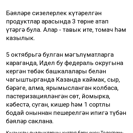
Бәяләре сизелерлек күтәрелгән
продуктлар арасында 3 төрне атап
үтәргә була. Алар - тавык ите, томач һәм
казылык.
5 октябрьгә булган мәгълүматларга
караганда, Идел бу федераль округына
кергән төбәк башкалалары белән
чагыштырганда Казанда каймак, сыр,
бәрәңге, алма, ярымысланган колбаса,
пастеризацияләнгән сөт, йомырка,
кәбестә, суган, кишер һәм 1 сортлы
бодай оныннан пешерелгән ипигә түбән
бәяләр саклана.
Кызыклы яңалыкларны күзәтеп бару өчен
Телеграм-