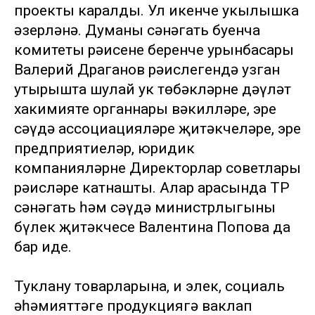
проекты каралды. Ул икенче укылышка
әзерләнә. Думаның сәнәгать буенча
комитеты рәисенең беренче урынбасары
Валерий Драганов рәислегендә узган
утырышта шулай ук төбәкләрнең дәүләт
хакимияте органнары вәкилләре, эре
сәүдә ассоциацияләре җитәкчеләре, эре
предприятиеләр, юридик
компанияләрнең Директорлар советлары
рәисләре катнашты. Алар арасында ТР
сәнәгать һәм сәүдә министрлыгының
бүлек җитәкчесе Валентина Попова да
бар иде.
Туклану товарларына, иң элек, социаль
әһәмияттәге продукциягә ваклап