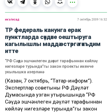
икътисад
7 октябрь 2009 16:32
ТР федераль канунга ерак
пунктларда сәүдәне оештыруга
кагылышлы маддә өстәргә тәкъдим
итте
“РФ Сәүдә эшчәнлеген дәүләт тарафыннан көйләү
нигезләре турында”гы закон проекты икенче
укылышка әзерләнә
(Казан, 7 октябрь, “Татар-информ”).
Экспертлар советының РФ Дәүләт
Думасында узган утырышында “РФ
Сәүдә эшчәнлеген дәүләт тарафыннан
көйләү нигезләре турында”гы закон