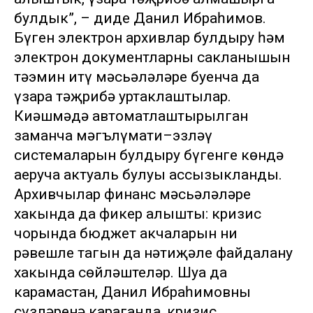
булдык”, – диде Данил Ибраһимов.
Бүген электрон архивлар булдыру һәм
электрон документларның сакланышын
тәэмин итү мәсьәләләре буенча да
үзара тәҗрибә уртаклаштылар.
Киңәшмәдә автоматлаштырылган
заманча мәгълүмати–эзләү
системаларын булдыру бүгенге көндә
аеруча актуаль булуы ассызыкланды.
Архивчылар финанс мәсьәләләре
хакында да фикер алышты: кризис
чорында бюджет акчаларын ни
рәвешле тагын да нәтиҗәле файдалану
хакында сөйләштеләр. Шуңа да
карамастан, Данил Ибраһимовның
сүзләренә караганда, кризис