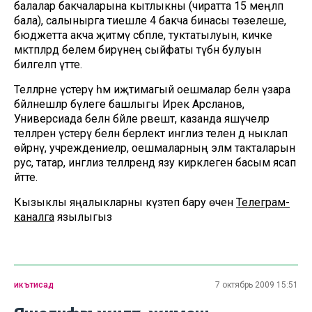
балалар бакчаларына кытлыкны (чиратта 15 меңләп
бала), салынырга тиешле 4 бакча бинасы төзелеше,
бюджетта акча җитмәү сәбәпле, туктатылуын, кичке
мәктәпләрдә белем бирүнең сыйфаты түбән булуын
билгеләп үтте.
Телләрне үстерү һәм иҗтимагый оешмалар белән үзара
бәйләнешләр бүлеге башлыгы Ирек Арсланов,
Универсиада белән бәйле рәвештә, казанда яшәүчеләр
телләрен үстерү белән берлектә инглиз телен дә ныклап
өйрәнү, учреждениеләр, оешмаларның элмә такталарын
рус, татар, инглиз телләрендә язу кирәклеген басым ясап
әйтте.
Кызыклы яңалыкларны күзәтеп бару өчен
Телеграм-
каналга
язылыгыз
икътисад
7 октябрь 2009 15:51