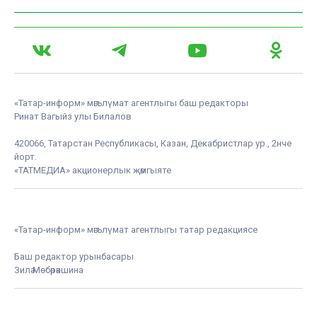
«Татар-информ» мәгълүмат агентлыгы баш редакторы
Ринат Вагыйз улы Билалов
420066, Татарстан Республикасы, Казан, Декабристлар ур., 2нче
йорт.
«ТАТМЕДИА» акционерлык җәмгыяте
«Татар-информ» мәгълүмат агентлыгы татар редакциясе
Баш редактор урынбасары
Зилә Мөбәрәкшина