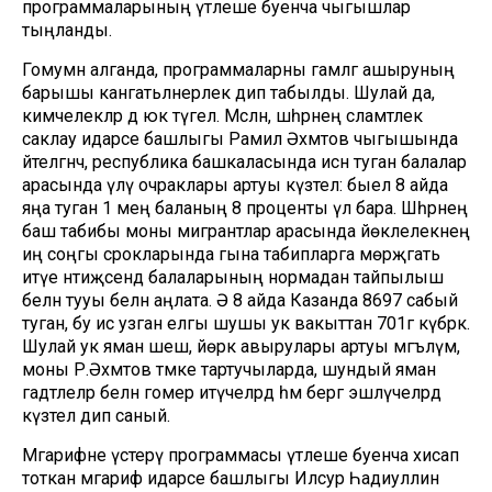
программаларының үтәлеше буенча чыгышлар
тыңланды.
Гомумән алганда, программаларны гамәлгә ашыруның
барышы канәгатьләнерлек дип табылды. Шулай да,
кимчелекләр дә юк түгел. Мәсәлән, шәһәрнең сәламәтлек
саклау идарәсе башлыгы Рамил Әхмәтов чыгышында
әйтелгәнчә, республика башкаласында исән туган балалар
арасында үлү очраклары артуы күзәтелә: быел 8 айда
яңа туган 1 мең баланың 8 проценты үлә бара. Шәһәрнең
баш табибы моны мигрантлар арасында йөклелекнең
иң соңгы срокларында гына табипларга мөрәҗәгать
итүе нәтиҗәсендә балаларының нормадан тайпылыш
белән тууы белән аңлата. Ә 8 айда Казанда 8697 сабый
туган, бу исә узган елгы шушы ук вакыттан 701гә күбрәк.
Шулай ук яман шеш, йөрәк авырулары артуы мәгълүм,
моны Р.Әхмәтов тәмәке тартучыларда, шундый яман
гадәтлеләр белән гомер итүчеләрдә һәм бергә эшләүчеләрдә
күзәтелә дип саный.
Мәгарифне үстерү программасы үтәлеше буенча хисап
тоткан мәгариф идарәсе башлыгы Илсур Һадиуллин