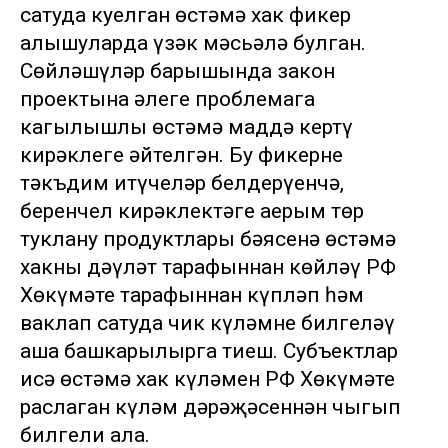
сатуда куелган өстәмә хак фикер
алышуларда үзәк мәсьәлә булган.
Сөйләшүләр барышында закон
проектына әлеге проблемага
кагылышлы өстәмә маддә кертү
кирәклеге әйтелгән. Бу фикерне
тәкъдим итүчеләр белдерүенчә,
беренчел кирәклектәге аерым төр
туклану продуктлары бәясенә өстәмә
хакны дәүләт тарафыннан көйләү РФ
Хөкүмәте тарафыннан күпләп һәм
ваклап сатуда чик күләмне билгеләү
аша башкарылырга тиеш. Субъектлар
исә өстәмә хак күләмен РФ Хөкүмәте
раслаган күләм дәрәҗәсеннән чыгып
билгели ала.