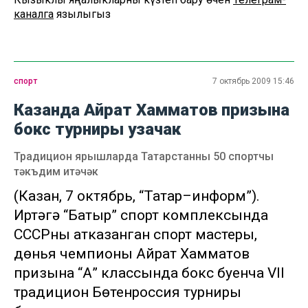
каналга
язылыгыз
спорт
7 октябрь 2009 15:46
Казанда Айрат Хамматов призына
бокс турниры узачак
Традицион ярышларда Татарстанны 50 спортчы
тәкъдим итәчәк
(Казан, 7 октябрь, “Татар–информ”).
Иртәгә “Батыр” спорт комплексында
СССРның атказанган спорт мастеры,
дөнья чемпионы Айрат Хамматов
призына “А” классында бокс буенча VII
традицион Бөтенроссия турниры